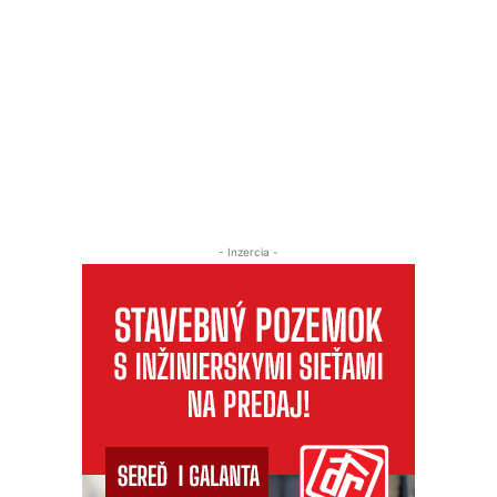
- Inzercia -