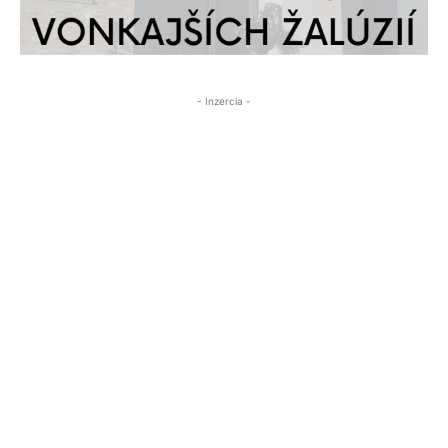
- Inzercia -