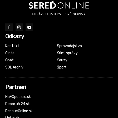
Odkazy
Kontakt
Spravodajstvo
O nás
Krimi správy
Chat
Kauzy
SOL Archív
Šport
Partneri
NaEXpedíciu.sk
Reportér24.sk
RescueOnline.sk