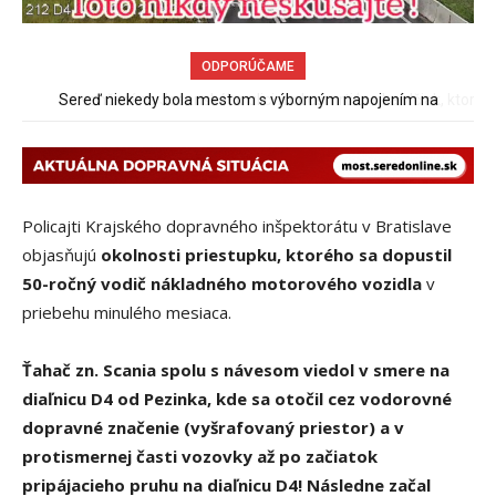
ODPORÚČAME
Pri venčení na Jesenského ulici mal usmrtiť psíka vlčiak, ktorý
mal voľne behať
Policajti Krajského dopravného inšpektorátu v Bratislave
objasňujú
okolnosti priestupku, ktorého sa dopustil
50-ročný vodič nákladného motorového vozidla
v
priebehu minulého mesiaca.
Ťahač zn. Scania spolu s návesom viedol v smere na
diaľnicu D4 od Pezinka, kde sa otočil cez vodorovné
dopravné značenie (vyšrafovaný priestor) a v
protismernej časti vozovky až po začiatok
pripájacieho pruhu na diaľnicu D4! Následne začal