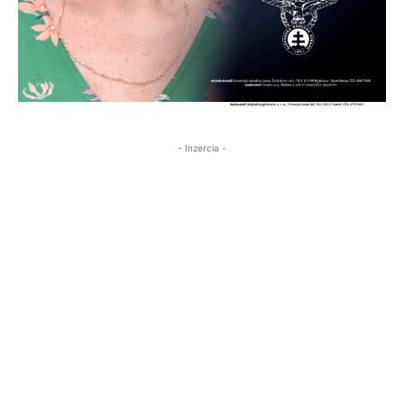
- Inzercia -