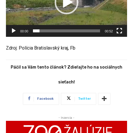
o
p
r
e
00:00
00:52
h
r
Zdroj: Polícia Bratislavský kraj, Fb
á
v
a
Páčil sa Vám tento článok? Zdieľajte ho na sociálnych
č
sieťach!
Facebook
Twitter
- Inzercia -