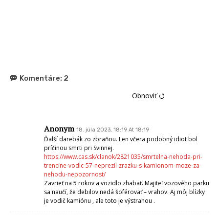
Komentáre:
2
Obnoviť ⭯
Anonym
18. júla 2023, 18:19 At 18:19
Ďalší darebák zo zbraňou. Len včera podobný idiot bol
príčinou smrti pri Svinnej.
https://www.cas.sk/clanok/2821035/smrtelna-nehoda-pri-
trencine-vodic-57-neprezil-zrazku-s-kamionom-moze-za-
nehodu-nepozornost/
Zavrieť na 5 rokov a vozidlo zhabať. Majiteľ vozového parku
sa naučí, že debilov nedá šoférovať – vrahov. Aj môj blízky
je vodič kamiónu , ale toto je výstrahou .