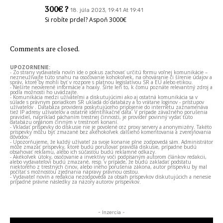
300€ ?
18. júla 2023, 19:41 At 19:41
Si robíte prdel? Aspoň 3000€
Comments are closed.
UPOZORNENIE:
- Zo strany vydavateľa novín ide o pokus zachovať určitú formu voľnej komunikácie –
nezneužívajte túto snahu na osočovanie kohokoľvek, na ohováranie či šírenie údajov a
správ, ktoré by mohli byť v rozpore s platnou legislatívou SR a EÚ alebo etikou.
- Nešírte neoverené informácie a hoaxy. Šírte len to, k čomu poznáte relevantný zdroj a
podľa možnosti ho uvádzajte.
- Komunikácia medzi užívateľmi a diskutujúcimi ako aj ostatná komunikácia sa v
súlade s právnym poriadkom SR ukladá do databázy a to vrátane loginov - prístupov
užívateľov . Databáza providera poskytujúceho pripojenie do internetu zaznamenáva
tiež IP adresy užívateľov a ostatné identifikačné dáta. V prípade závažného porušenia
pravidiel, napríklad páchaním trestnej činnosti, je provider povinný vydať túto
databázu orgánom činným v trestnom konaní.
- Vkladať príspevky do diskusie nie je povolené cez proxy servery a anonymizéry. Takéto
príspevky môžu byť zmazané bez akéhokoľvek ďalšieho komentovania a zverejňovania
dôvodov.
- Upozorňujeme, že každý užívateľ za svoje konanie plne zodpovedá sám. Administrátor
môže zmazať príspevky, ktoré budú porušovať pravidlá diskusie, prípadne budú
obsahovať reklamu, alebo ich súčasťou budú reklamné odkazy.
- Akékoľvek útoky, osočovanie a invektívy voči podpísaným autorom článkov redakcii,
alebo vydavateľovi budú zmazané, resp. v prípade, že budú zakladať podstatu
niektorého z trestných činov, alebo iného porušenia zákona, autor príspevku by mal
počítať s možnosťou zjednania nápravy právnou cestou.
- Vydavateľ novín a redakcia nezodpovedá za obsah príspevkov diskutujúcich a nenesie
prípadné právne následky za názory autorov príspevkov.
- Inzercia -