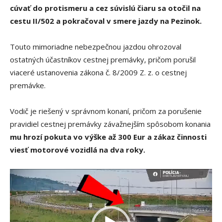
cúvať do protismeru a cez súvislú čiaru sa otočil na
cestu II/502 a pokračoval v smere jazdy na Pezinok.
Touto mimoriadne nebezpečnou jazdou ohrozoval
ostatných účastníkov cestnej premávky, pričom porušil
viaceré ustanovenia zákona č. 8/2009 Z. z. o cestnej
premávke.
Vodič je riešený v správnom konaní, pričom za porušenie
pravidiel cestnej premávky závažnejším spôsobom konania
mu hrozí pokuta vo výške až 300 Eur a zákaz činnosti
viesť motorové vozidlá na dva roky.
V
i
d
e