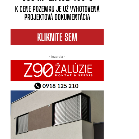
- Inzercia -