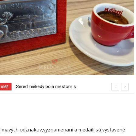
Sereď niekedy bola mestom s
Pri venčení na Jesenského ulici mal
ČAME
výborným napojením na hromadnú
usmrtiť psíka vlčiak, ktorý mal voľne
dopravu – ANKETA
behať
jímavých odznakov,vyznamenaní a medailí sú vystavené