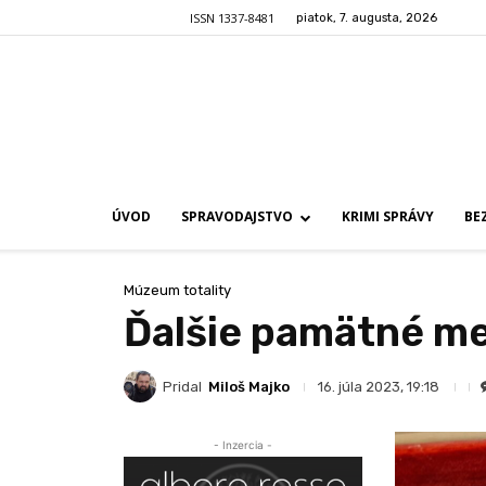
ISSN 1337-8481
piatok, 7. augusta, 2026
ÚVOD
SPRAVODAJSTVO
KRIMI SPRÁVY
BE
Múzeum totality
Ďalšie pamätné med
Pridal
Miloš Majko
16. júla 2023, 19:18
- Inzercia -