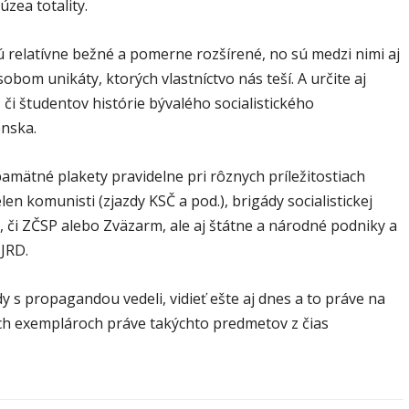
úzea totality.
ú relatívne bežné a pomerne rozšírené, no sú medzi nimi aj
obom unikáty, ktorých vlastníctvo nás teší. A určite aj
 či študentov histórie bývalého socialistického
nska.
amätné plakety pravidelne pri rôznych príležitostiach
elen komunisti (zjazdy KSČ a pod.), brigády socialistickej
 či ZČSP alebo Zväzarm, ale aj štátne a národné podniky a
 JRD.
dy s propagandou vedeli, vidieť ešte aj dnes a to práve na
h exemplároch práve takýchto predmetov z čias