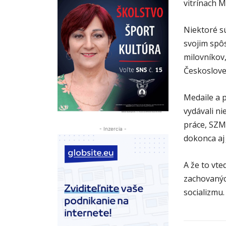
vitrínach M
Niektoré s
svojim spôs
milovníkov,
Českoslove
Medaile a p
vydávali ni
práce, SZM,
- Inzercia -
dokonca aj
A že to vte
zachovanýc
socializmu.