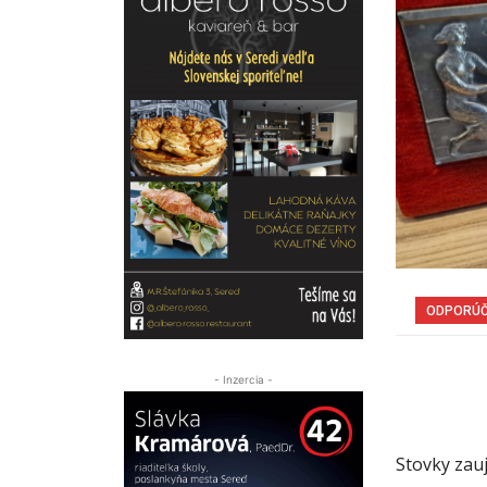
ODPORÚ
- Inzercia -
Stovky zau