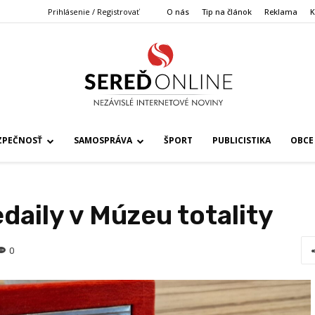
Prihlásenie / Registrovať
O nás
Tip na článok
Reklama
K
ZPEČNOSŤ
SAMOSPRÁVA
ŠPORT
PUBLICISTIKA
OBCE
aily v Múzeu totality
0