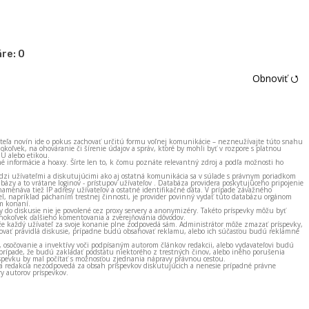
re:
0
Obnoviť ⭯
ateľa novín ide o pokus zachovať určitú formu voľnej komunikácie – nezneužívajte túto snahu
okoľvek, na ohováranie či šírenie údajov a správ, ktoré by mohli byť v rozpore s platnou
EÚ alebo etikou.
né informácie a hoaxy. Šírte len to, k čomu poznáte relevantný zdroj a podľa možnosti ho
zi užívateľmi a diskutujúcimi ako aj ostatná komunikácia sa v súlade s právnym poriadkom
bázy a to vrátane loginov - prístupov užívateľov . Databáza providera poskytujúceho pripojenie
amenáva tiež IP adresy užívateľov a ostatné identifikačné dáta. V prípade závažného
el, napríklad páchaním trestnej činnosti, je provider povinný vydať túto databázu orgánom
m konaní.
ky do diskusie nie je povolené cez proxy servery a anonymizéry. Takéto príspevky môžu byť
okoľvek ďalšieho komentovania a zverejňovania dôvodov.
e každý užívateľ za svoje konanie plne zodpovedá sám. Administrátor môže zmazať príspevky,
vať pravidlá diskusie, prípadne budú obsahovať reklamu, alebo ich súčasťou budú reklamné
, osočovanie a invektívy voči podpísaným autorom článkov redakcii, alebo vydavateľovi budú
prípade, že budú zakladať podstatu niektorého z trestných činov, alebo iného porušenia
spevku by mal počítať s možnosťou zjednania nápravy právnou cestou.
 a redakcia nezodpovedá za obsah príspevkov diskutujúcich a nenesie prípadné právne
y autorov príspevkov.