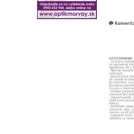
Komentá
UPOZORNENIE:
- Zo strany vydav
na osočovanie koh
legislatívou SR a 
- Nešírte neovere
uvádzajte.
- Komunikácia med
SR ukladá do data
do internetu zazn
porušenia pravidi
činným v trestno
- Vkladať príspev
zmazané bez akéh
- Upozorňujeme, ž
ktoré budú porušo
odkazy.
- Akékoľvek útoky
zmazané, resp. v 
zákona, autor prí
- Vydavateľ novín
následky za názor