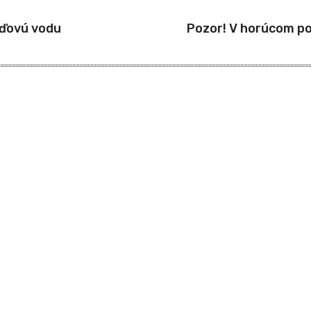
žďovú vodu
Pozor! V horúcom poč