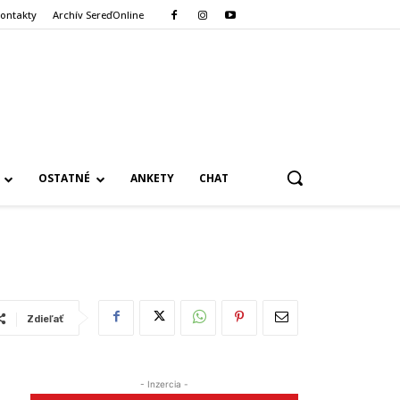
ontakty
Archív SereďOnline
OSTATNÉ
ANKETY
CHAT
Zdieľať
- Inzercia -