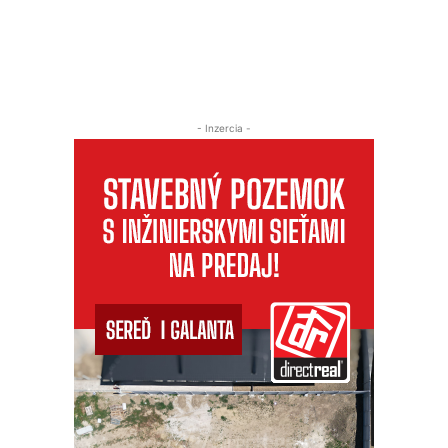
- Inzercia -