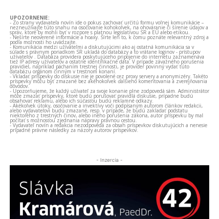
UPOZORNENIE:
- Zo strany vydavateľa novín ide o pokus zachovať určitú formu voľnej komunikácie –
nezneužívajte túto snahu na osočovanie kohokoľvek, na ohováranie či šírenie údajov a
správ, ktoré by mohli byť v rozpore s platnou legislatívou SR a EÚ alebo etikou.
- Nešírte neoverené informácie a hoaxy. Šírte len to, k čomu poznáte relevantný zdroj a
podľa možnosti ho uvádzajte.
- Komunikácia medzi užívateľmi a diskutujúcimi ako aj ostatná komunikácia sa v
súlade s právnym poriadkom SR ukladá do databázy a to vrátane loginov - prístupov
užívateľov . Databáza providera poskytujúceho pripojenie do internetu zaznamenáva
tiež IP adresy užívateľov a ostatné identifikačné dáta. V prípade závažného porušenia
pravidiel, napríklad páchaním trestnej činnosti, je provider povinný vydať túto
databázu orgánom činným v trestnom konaní.
- Vkladať príspevky do diskusie nie je povolené cez proxy servery a anonymizéry. Takéto
príspevky môžu byť zmazané bez akéhokoľvek ďalšieho komentovania a zverejňovania
dôvodov.
- Upozorňujeme, že každý užívateľ za svoje konanie plne zodpovedá sám. Administrátor
môže zmazať príspevky, ktoré budú porušovať pravidlá diskusie, prípadne budú
obsahovať reklamu, alebo ich súčasťou budú reklamné odkazy.
- Akékoľvek útoky, osočovanie a invektívy voči podpísaným autorom článkov redakcii,
alebo vydavateľovi budú zmazané, resp. v prípade, že budú zakladať podstatu
niektorého z trestných činov, alebo iného porušenia zákona, autor príspevku by mal
počítať s možnosťou zjednania nápravy právnou cestou.
- Vydavateľ novín a redakcia nezodpovedá za obsah príspevkov diskutujúcich a nenesie
prípadné právne následky za názory autorov príspevkov.
- Inzercia -