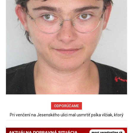
ODPORÚČAME
Sereď niekedy bola mestom s výborným napojením na
hromadnú dopravu – ANKETA