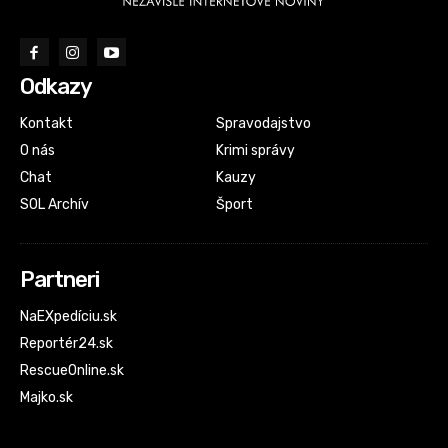
Odkazy
Kontakt
Spravodajstvo
O nás
Krimi správy
Chat
Kauzy
SOL Archív
Šport
Partneri
NaEXpedíciu.sk
Reportér24.sk
RescueOnline.sk
Majko.sk