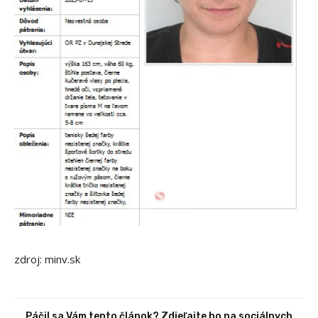
zdroj: minv.sk
Páčil sa Vám tento článok? Zdieľajte ho na sociálnych