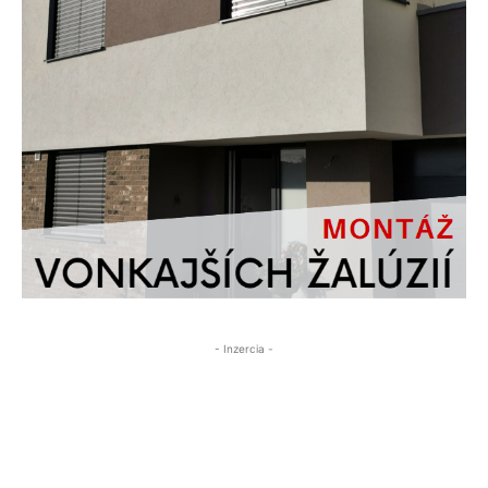
- Inzercia -