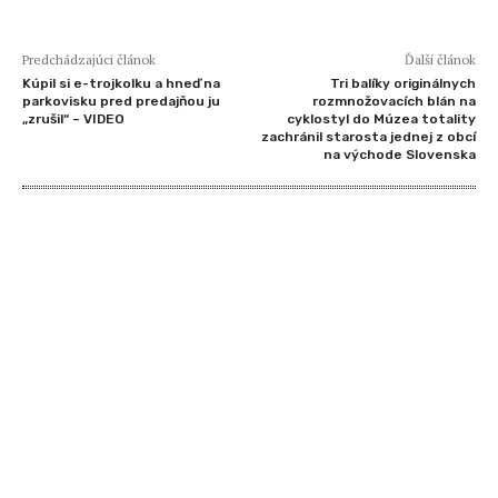
Predchádzajúci článok
Ďalší článok
Kúpil si e-trojkolku a hneď na
Tri balíky originálnych
parkovisku pred predajňou ju
rozmnožovacích blán na
„zrušil“ – VIDEO
cyklostyl do Múzea totality
zachránil starosta jednej z obcí
na východe Slovenska