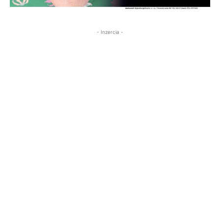
- Inzercia -