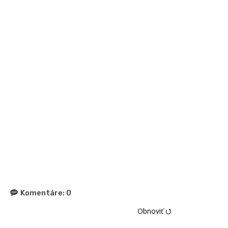
Komentáre:
0
Obnoviť ⭯