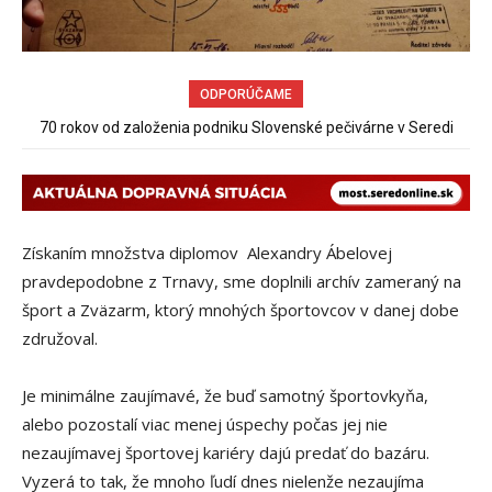
ODPORÚČAME
Spor rybárov o rybársky revír pokračuje
Získaním množstva diplomov Alexandry Ábelovej
pravdepodobne z Trnavy, sme doplnili archív zameraný na
šport a Zväzarm, ktorý mnohých športovcov v danej dobe
združoval.
Je minimálne zaujímavé, že buď samotný športovkyňa,
alebo pozostalí viac menej úspechy počas jej nie
nezaujímavej športovej kariéry dajú predať do bazáru.
Vyzerá to tak, že mnoho ľudí dnes nielenže nezaujíma