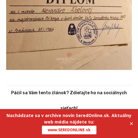
Páčil sa Vám tento článok? Zdieľajte ho na sociálnych
sieťach!
Nachádzate sa v archíve novín SeredOnline.sk. Aktuálny
web média nájdete tu:
✕
Facebook
Twitter
www.SEREDONLINE.sk