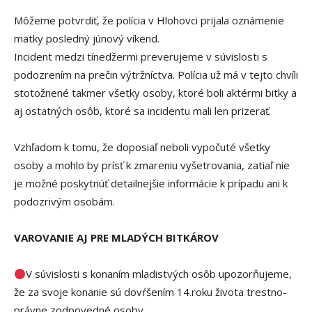
Môžeme potvrdiť, že polícia v Hlohovci prijala oznámenie
matky posledný júnový víkend.
Incident medzi tínedžermi preverujeme v súvislosti s
podozrením na prečin výtržníctva. Polícia už má v tejto chvíli
stotožnené takmer všetky osoby, ktoré boli aktérmi bitky a
aj ostatných osôb, ktoré sa incidentu mali len prizerať.
Vzhľadom k tomu, že doposiaľ neboli vypočuté všetky
osoby a mohlo by prísť k zmareniu vyšetrovania, zatiaľ nie
je možné poskytnúť detailnejšie informácie k prípadu ani k
podozrivým osobám.
VAROVANIE AJ PRE MLADÝCH BITKÁROV
V súvislosti s konaním mladistvých osôb upozorňujeme,
že za svoje konanie sú dovŕšením 14.roku života trestno-
právne zodpovedné osoby.