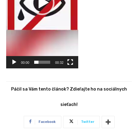
h
r
á
v
a
č
00:00
00:32
Páčil sa Vám tento článok? Zdieľajte ho na sociálnych
sieťach!
Facebook
Twitter