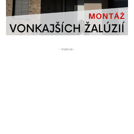
- Inzercia -