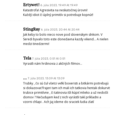
Ertywet!
6. júla 2023, 19:49 At 19:49
Katastrofa! Agresivita na neskutočnej úrovni!
Každý idiot či úplný primitív si potrebuje kopnúť!
StingRay
6. júla 2023, 20:44 At 20:44
Jak keby to bolo nieco nove pod slovenskym slnkom. V
Seredi byvalo toto este donedavna kazdy vikend… A nielen
medzi tinedzermi!
Tela
7. júla 2023, 0:51 At 0:51
Vyrastli nám hrdinovia z akčných filmov…
…
7. júla 2023, 13:09 At 13:09
Trubky , čo sú čul všetci veľkí boxeristi a bitkármi potrebujú
si dokazovať frajeri tam ich mali ich tatkovia hentak dokurvit
trubice primitívne , či tatinovia išli kúpiť mlieko a už nedošli
domov ? Nečudujem keď z nich vyrástli takí príkladni a
vzorni chlapi . Ach Jaj ideme do sraciek ľudia zlatí