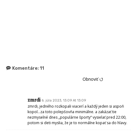
Komentáre:
11
Obnoviť ⭯
zmrdi
6. júla 2023, 13:09 At 13:09
zmrdi, jedného rozkopali viacerí a každý jeden si aspoň
kopol…za toto polepšovňa minimálne. a zakázať tie
nezmyselné dnes „populárne športy“ vysielať pred 22:00,
potom si deti myslia, že je to normálne kopať sa do hlavy.