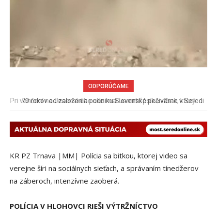
ODPORÚČAME
70 rokov od založenia podniku Slovenské pečivárne v Seredi
KR PZ Trnava |MM| Polícia sa bitkou, ktorej video sa
verejne šíri na sociálnych sieťach, a správaním tínedžerov
na záberoch, intenzívne zaoberá.
POLÍCIA V HLOHOVCI RIEŠI VÝTRŽNÍCTVO