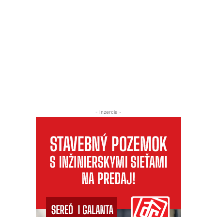
- Inzercia -