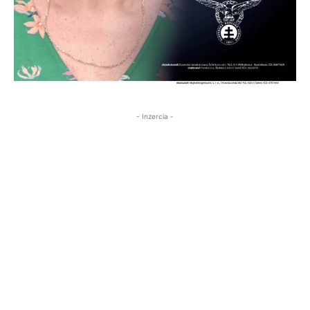
- Inzercia -