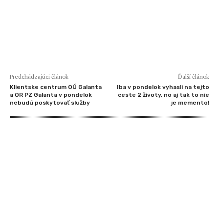
Predchádzajúci článok
Ďalší článok
Klientske centrum OÚ Galanta
Iba v pondelok vyhasli na tejto
a OR PZ Galanta v pondelok
ceste 2 životy, no aj tak to nie
nebudú poskytovať služby
je memento!