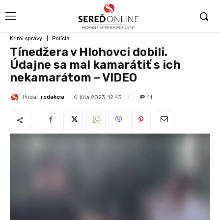
Krimi správy
Polícia
Tínedžera v Hlohovci dobili.
Údajne sa mal kamarátiť s ich
nekamarátom – VIDEO
Pridal
redakcia
6. júla 2023, 12:45
11