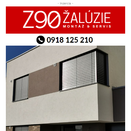
- Inzercia -