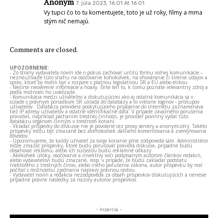
Anonym
7. júla 2023, 16:01 At 16:01
Vy tupci čo to tu komentujete, toto je už roky, filmy a mma
stým nič nemajú.
Comments are closed.
UPOZORNENIE:
- Zo strany vydavateľa novín ide o pokus zachovať určitú formu voľnej komunikácie –
nezneužívajte túto snahu na osočovanie kohokoľvek, na ohováranie či šírenie údajov a
správ, ktoré by mohli byť v rozpore s platnou legislatívou SR a EÚ alebo etikou.
- Nešírte neoverené informácie a hoaxy. Šírte len to, k čomu poznáte relevantný zdroj a
podľa možnosti ho uvádzajte.
- Komunikácia medzi užívateľmi a diskutujúcimi ako aj ostatná komunikácia sa v
súlade s právnym poriadkom SR ukladá do databázy a to vrátane loginov - prístupov
užívateľov . Databáza providera poskytujúceho pripojenie do internetu zaznamenáva
tiež IP adresy užívateľov a ostatné identifikačné dáta. V prípade závažného porušenia
pravidiel, napríklad páchaním trestnej činnosti, je provider povinný vydať túto
databázu orgánom činným v trestnom konaní.
- Vkladať príspevky do diskusie nie je povolené cez proxy servery a anonymizéry. Takéto
príspevky môžu byť zmazané bez akéhokoľvek ďalšieho komentovania a zverejňovania
dôvodov.
- Upozorňujeme, že každý užívateľ za svoje konanie plne zodpovedá sám. Administrátor
môže zmazať príspevky, ktoré budú porušovať pravidlá diskusie, prípadne budú
obsahovať reklamu, alebo ich súčasťou budú reklamné odkazy.
- Akékoľvek útoky, osočovanie a invektívy voči podpísaným autorom článkov redakcii,
alebo vydavateľovi budú zmazané, resp. v prípade, že budú zakladať podstatu
niektorého z trestných činov, alebo iného porušenia zákona, autor príspevku by mal
počítať s možnosťou zjednania nápravy právnou cestou.
- Vydavateľ novín a redakcia nezodpovedá za obsah príspevkov diskutujúcich a nenesie
prípadné právne následky za názory autorov príspevkov.
- Inzercia -