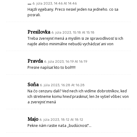
...
6. júla 2023, 14:46 At 14:46
Hajzli vyjebany. Preco nesiel jeden na jedneho. co sa
posrali.
Presilovka
6. júla 2023, 15:18 At 15:18
Treba zverejniť mená a myslím si ze spravodlivosť si ich
najde alebo minimálne nebudú vychádzať ani von
Pravda
6. júla 2023, 16:19 At 16:19
Presne napísať kto to bol!!!!!
Soňa
6. júla 2023, 16:28 At 16:28
Na čo cenzuru dali? Veď nech ich vidíme dobrotníkov, keď
ich stretneme komu hneď prasknuť, len že vyšiel vôbec von
a zverejniť mená
Majo
6. júla 2023, 18:12 At 18:12
Pekne nám rastie naša „budúcnosť“…