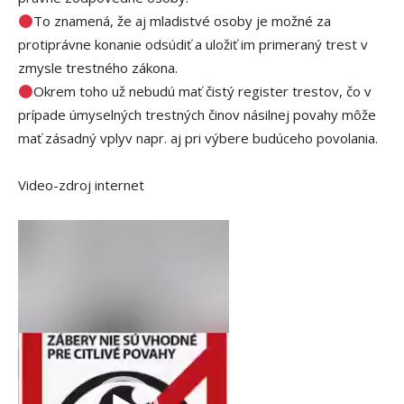
To znamená, že aj mladistvé osoby je možné za
protiprávne konanie odsúdiť a uložiť im primeraný trest v
zmysle trestného zákona.
Okrem toho už nebudú mať čistý register trestov, čo v
prípade úmyselných trestných činov násilnej povahy môže
mať zásadný vplyv napr. aj pri výbere budúceho povolania.
Video-zdroj internet
V
i
d
e
o
p
r
e