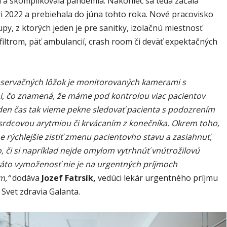
 a skomplikovala pandémia. Nakoniec sa teda začala
i 2022 a prebiehala do júna tohto roka. Nové pracovisko
py, z ktorých jeden je pre sanitky, izolačnú miestnosť
filtrom, päť ambulancií, crash room či deväť expektačných
bservačných lôžok je monitorovaných kamerami s
, čo znamená, že máme pod kontrolou viac pacientov
eden čas tak vieme pekne sledovať pacienta s podozrením
, srdcovou arytmiou či krvácaním z konečníka. Okrem toho,
e rýchlejšie zistiť zmenu pacientovho stavu a zasiahnuť,
o, či si napríklad nejde omylom vytrhnúť vnútrožilovú
káto vymoženosť nie je na urgentných príjmoch
m,“
dodáva
Jozef Fatrsík,
vedúci lekár urgentného príjmu
Svet zdravia Galanta.