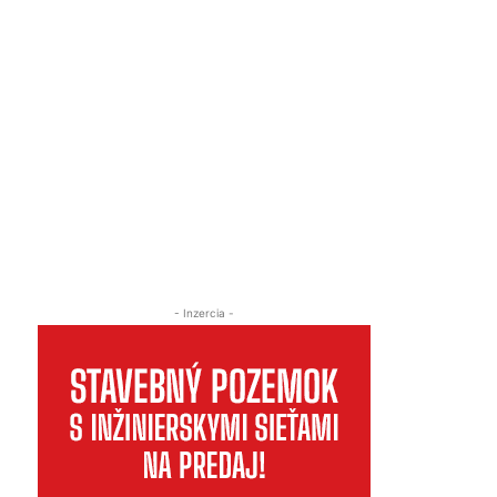
- Inzercia -