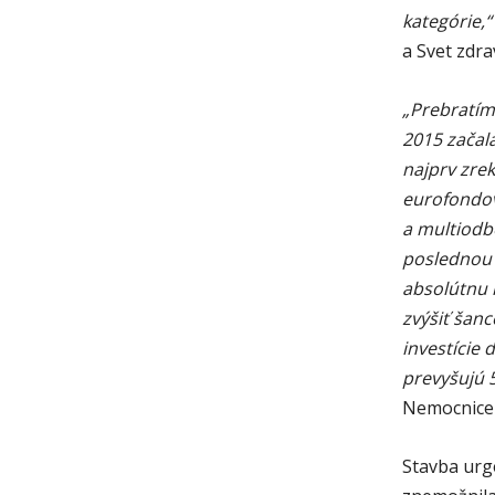
kategórie,“
a Svet zdra
„Prebratím
2015 začala
najprv zre
eurofondov
a multiodbo
poslednou 
absolútnu 
zvýšiť šanc
investície
prevyšujú 
Nemocnice 
Stavba urg