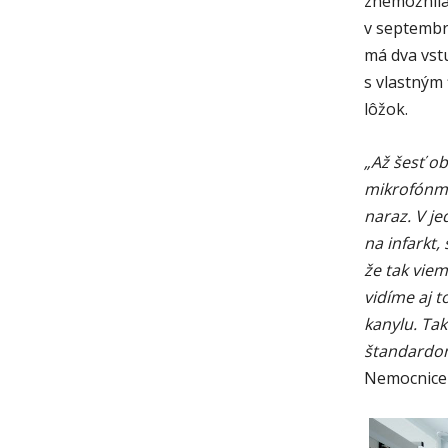
znemožnila
v septembr
má dva vstu
s vlastným 
lôžok.
„Až šesť o
mikrofónmi
naraz. V j
na infarkt
že tak viem
vidíme aj t
kanylu. Ta
štandardo
Nemocnice 