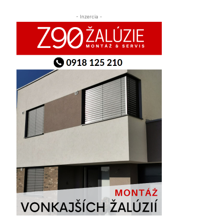
- Inzercia -