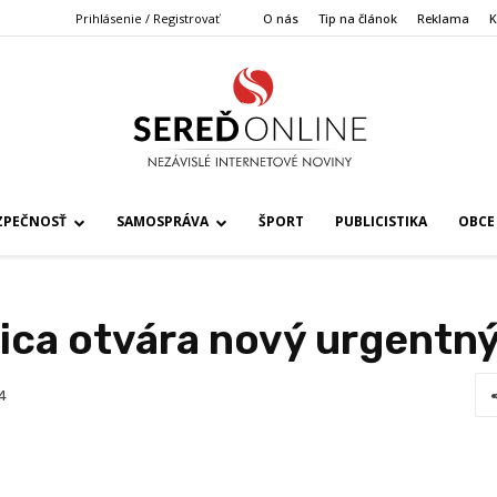
Prihlásenie / Registrovať
O nás
Tip na článok
Reklama
K
ZPEČNOSŤ
SAMOSPRÁVA
ŠPORT
PUBLICISTIKA
OBCE
ca otvára nový urgentný
4