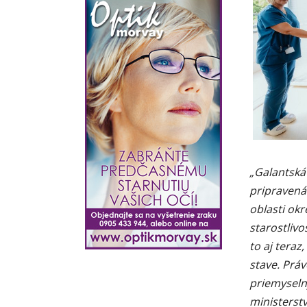
„Galantská
pripravená
oblasti ok
starostliv
to aj teraz
stave. Prá
priemyseln
ministerst