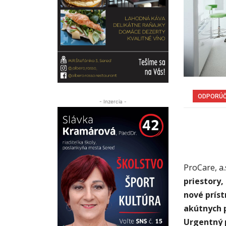
ODPORÚ
- Inzercia -
ProCare, a.
priestory,
nové príst
akútnych p
Urgentný 