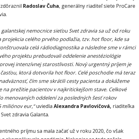
zdôraznil
Radoslav Čuha
, generálny riaditeľ siete ProCare
via.
 galantskej nemocnice sieťou Svet zdravia sa už od roku
 projekcia celého prvého podlažia, tzv. hot floor, kde sa
konštruovala celá rádiodiagnostika a následne sme v rámci
ého projektu prebudovali oddelenie anestéziológie
rovej intenzívnej starostlivosti. Nový urgentný príjem je
časťou, ktorá dotvorila hot floor. Celé poschodie má teraz
nadväznosť, čím sme skrátili cesty pacienta a dokážeme
e na prežitie pacientov v najkritickejšom stave. Celkové
 do menovaných oddelení za posledných šesť rokov
5 miliónov eur,“
uviedla
Alexandra Pavlovičová,
riaditeľka
Svet zdravia Galanta.
entného príjmu sa mala začať už v roku 2020, čo však