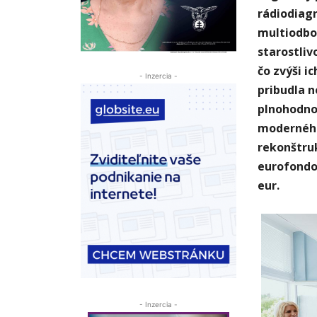
rádiodiag
multiodbo
starostliv
čo zvýši i
- Inzercia -
pribudla 
plnohodno
moderného
rekonštruk
eurofondov
eur.
- Inzercia -