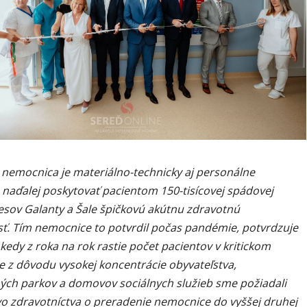
 nemocnica je materiálno-technicky aj personálne
 naďalej poskytovať pacientom 150-tisícovej spádovej
resov Galanty a Šale špičkovú akútnu zdravotnú
osť. Tím nemocnice to potvrdil počas pandémie, potvrdzuje
, kedy z roka na rok rastie počet pacientov v kritickom
ve z dôvodu vysokej koncentrácie obyvateľstva,
ých parkov a domovov sociálnych služieb sme požiadali
vo zdravotníctva o preradenie nemocnice do vyššej druhej