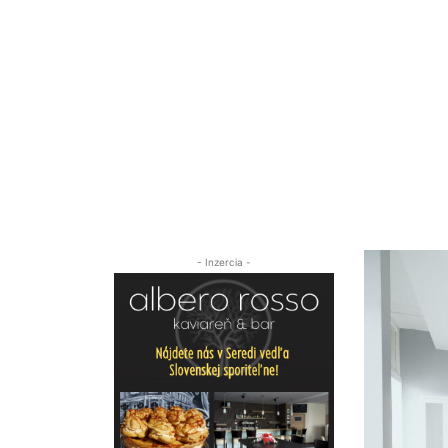
- Inzercia -