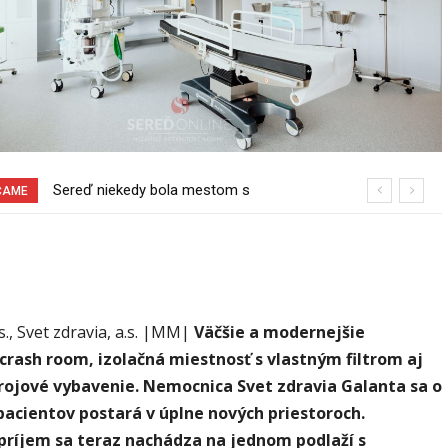
Sereď niekedy bola mestom s
Pri venčení na Jesenského ulici mal
ČAME
výborným napojením na hromadnú
usmrtiť psíka vlčiak, ktorý mal voľne
dopravu – ANKETA
behať
s., Svet zdravia, a.s. |MM|
Väčšie a modernejšie
 crash room, izolačná miestnosť s vlastným filtrom aj
rojové vybavenie. Nemocnica Svet zdravia Galanta sa o
acientov postará v úplne nových priestoroch.
príjem sa teraz nachádza na jednom podlaží s