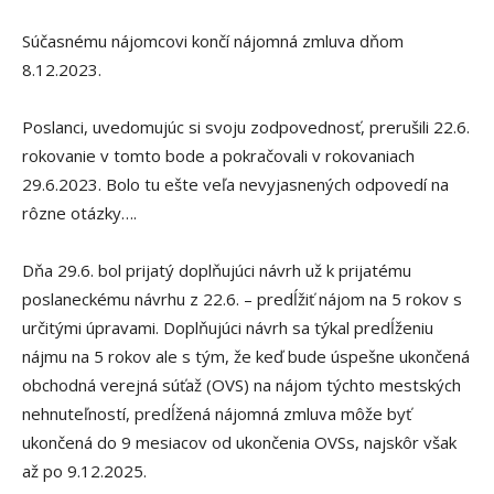
Súčasnému nájomcovi končí nájomná zmluva dňom
8.12.2023.
Poslanci, uvedomujúc si svoju zodpovednosť, prerušili 22.6.
rokovanie v tomto bode a pokračovali v rokovaniach
29.6.2023. Bolo tu ešte veľa nevyjasnených odpovedí na
rôzne otázky….
Dňa 29.6. bol prijatý doplňujúci návrh už k prijatému
poslaneckému návrhu z 22.6. – predĺžiť nájom na 5 rokov s
určitými úpravami. Doplňujúci návrh sa týkal predĺženiu
nájmu na 5 rokov ale s tým, že keď bude úspešne ukončená
obchodná verejná súťaž (OVS) na nájom týchto mestských
nehnuteľností, predĺžená nájomná zmluva môže byť
ukončená do 9 mesiacov od ukončenia OVSs, najskôr však
až po 9.12.2025.