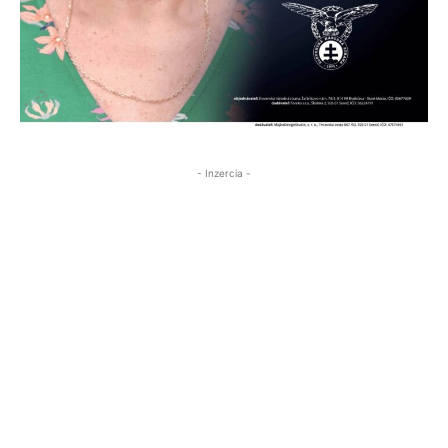
- Inzercia -