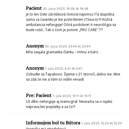
Pacient
30. júna 2023, 18:58 At 18:58
Je to len čiste zárobková činnosť nájomcu !Tá stupídna
suma za časenku je len potvrdením (15euro) !!! Kožná
ambulancia nefunguje! Očná podobne! A neurológia sa
bude rušiť…Tak o čom je potom „PRO CARE“ ???
Anonym
30. júna 2023, 23:49 At 23:49
Mňa zaujala gramatika článku – mňou a bárs.
Anonym
1. júla 2023, 6:41 At 6:41
Zobuďte sa Ťapakovci. Žijeme v 21 storočí, alebo nie. Mne
sa zdá že nie a Vám to vidím nevadí
Pre: Pacient
1. júla 2023, 13:11 At 13:11
Už dlho nefunguje aj mamograf. Nesnažia sa o nijakú
nápravu,len poplatky a za čo?!
Informujem bol tu Bútora
1. júla 2023, 15:29 At 15:29
Vesnička má stredisková