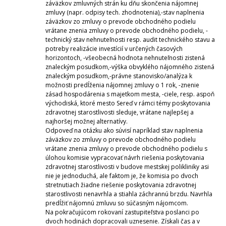
záväzkov zmluvných strán ku dňu skončenia nájomnej
zmluvy (napr. odpisy tech. zhodnotenia),-stav naplnenia
záväzkov zo zmluvy o prevode obchodného podielu
vrátane znenia zmluvy o prevode obchodného podielu, -
technický stav nehnuteľnosti resp. audit technického stavu a
potreby realizácie investícií v určených časových
horizontoch, -všeobecná hodnota nehnuteľnosti zistená
znaleckým posudkom,-výška obvyklého nájomného zistená
znaleckým posudkom,-právne stanovisko/analýza k
možnosti predĺženia nájomnej zmluvy o 1 rok, -znenie
zásad hospodárenia s majetkom mesta, -ciele, resp. aspoň
východiská, ktoré mesto Sereď v rámci témy poskytovania
zdravotnej starostlivosti sleduje, vrátane najlepšej a
najhoršej možnej alternatívy.
Odpoveď na otázku ako súvisí napríklad stav naplnenia
záväzkov zo zmluvy o prevode obchodného podielu
vrátane znenia zmluvy o prevode obchodného podielu s
úlohou komisie vypracovať návrh riešenia poskytovania
zdravotnej starostlivosti v budove mestskej polikliniky asi
nie je jednoduchá, ale faktom je, že komisia po dvoch
stretnutiach žiadne riešenie poskytovania zdravotnej
starostlivosti nenavrhla a stiahla záchrannú brzdu. Navrhla
predĺžiť nájomnú zmluvu so súčasným nájomcom.
Na pokračujúcom rokovaní zastupiteľstva poslanci po
dvoch hodinách dopracovali uznesenie. Získali čas a v