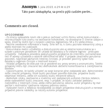
Anonym
3. júla 2023, 6:29 At 6:29
Táto pani zástupkyňa, sa prečo pýši cudzím perím…
Comments are closed.
UPOZORNENIE:
- Zo strany vydavateľa novín ide o pokus zachovať určitú formu voľnej komunikácie –
nezneužívajte túto snahu na osočovanie kohokoľvek, na ohováranie či šírenie údajov a
správ, ktoré by mohli byť v rozpore s platnou legislatívou SR a EÚ alebo etikou.
- Nešírte neoverené informácie a hoaxy. Šírte len to, k čomu poznáte relevantný zdroj a
podľa možnosti ho uvádzajte.
- Komunikácia medzi užívateľmi a diskutujúcimi ako aj ostatná komunikácia sa v
súlade s právnym poriadkom SR ukladá do databázy a to vrátane loginov - prístupov
užívateľov . Databáza providera poskytujúceho pripojenie do internetu zaznamenáva
tiež IP adresy užívateľov a ostatné identifikačné dáta. V prípade závažného porušenia
pravidiel, napríklad páchaním trestnej činnosti, je provider povinný vydať túto
databázu orgánom činným v trestnom konaní.
- Vkladať príspevky do diskusie nie je povolené cez proxy servery a anonymizéry. Takéto
príspevky môžu byť zmazané bez akéhokoľvek ďalšieho komentovania a zverejňovania
dôvodov.
- Upozorňujeme, že každý užívateľ za svoje konanie plne zodpovedá sám. Administrátor
môže zmazať príspevky, ktoré budú porušovať pravidlá diskusie, prípadne budú
obsahovať reklamu, alebo ich súčasťou budú reklamné odkazy.
- Akékoľvek útoky, osočovanie a invektívy voči podpísaným autorom článkov redakcii,
alebo vydavateľovi budú zmazané, resp. v prípade, že budú zakladať podstatu
niektorého z trestných činov, alebo iného porušenia zákona, autor príspevku by mal
počítať s možnosťou zjednania nápravy právnou cestou.
- Vydavateľ novín a redakcia nezodpovedá za obsah príspevkov diskutujúcich a nenesie
prípadné právne následky za názory autorov príspevkov.
- Inzercia -