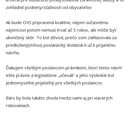
zohľadniť podnety/sťažnosti od obyvateľov
Ak bude OVS pripravená kvalitne, nájom súčasnému
nájomcovi potom nemusí trvať až 5 rokov, ale môže byť
ukončený skôr. To bol dôvod, prečo som zahlasovala za
predložený(mňou) poslanecký dodatok k už k prijatému
návrhu.
Ďakujem všetkým poslancom-právnikom, ktorí tento návrh
ešte právne a legislatívne „učesali“ a jeho výsledok bol
jednomyseľne prijateľný pre všetkých poslancov.
Bárs by bola takáto zhoda medzi nami aj pri viacerých
rokovaniach.