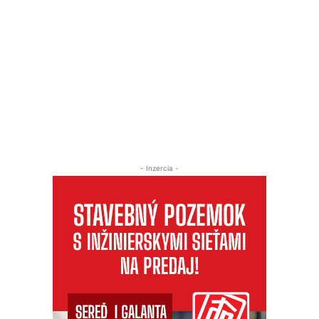
- Inzercia -