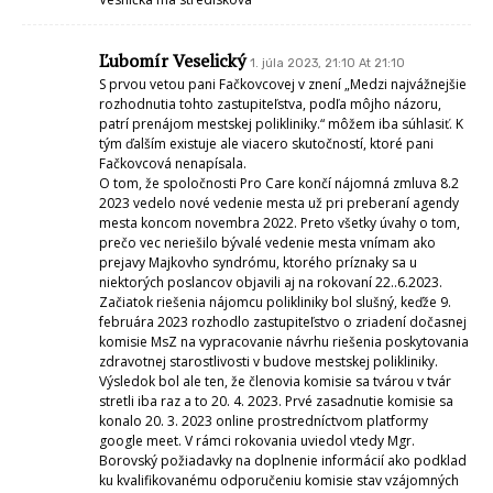
Ľubomír Veselický
1. júla 2023, 21:10 At 21:10
S prvou vetou pani Fačkovcovej v znení „Medzi najvážnejšie
rozhodnutia tohto zastupiteľstva, podľa môjho názoru,
patrí prenájom mestskej polikliniky.“ môžem iba súhlasiť. K
tým ďalším existuje ale viacero skutočností, ktoré pani
Fačkovcová nenapísala.
O tom, že spoločnosti Pro Care končí nájomná zmluva 8.2
2023 vedelo nové vedenie mesta už pri preberaní agendy
mesta koncom novembra 2022. Preto všetky úvahy o tom,
prečo vec neriešilo bývalé vedenie mesta vnímam ako
prejavy Majkovho syndrómu, ktorého príznaky sa u
niektorých poslancov objavili aj na rokovaní 22..6.2023.
Začiatok riešenia nájomcu polikliniky bol slušný, keďže 9.
februára 2023 rozhodlo zastupiteľstvo o zriadení dočasnej
komisie MsZ na vypracovanie návrhu riešenia poskytovania
zdravotnej starostlivosti v budove mestskej polikliniky.
Výsledok bol ale ten, že členovia komisie sa tvárou v tvár
stretli iba raz a to 20. 4. 2023. Prvé zasadnutie komisie sa
konalo 20. 3. 2023 online prostredníctvom platformy
google meet. V rámci rokovania uviedol vtedy Mgr.
Borovský požiadavky na doplnenie informácií ako podklad
ku kvalifikovanému odporučeniu komisie stav vzájomných