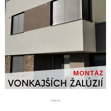
- Inzercia -