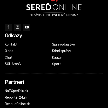
Odkazy
Kontakt
Spravodajstvo
O nás
Krimi správy
Chat
Kauzy
SOL Archív
Šport
Partneri
NaEXpedíciu.sk
Reportér24.sk
RescueOnline.sk