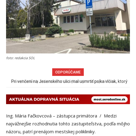
foto: redakcia SOL
ODPORÚČAME
Pri venčení na Jesenského ulici mal usmrtiť psíka vlčiak, ktorý
mal voľne behať
Ing. Mária Fačkovcová – zástupca primátora / Medzi
najvážnejšie rozhodnutia tohto zastupiteľstva, podľa môjho
názoru, patrí prenájom mestskej polikliniky.