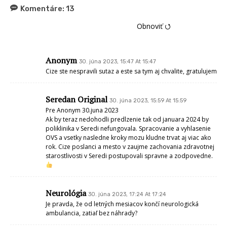
Komentáre:
13
Obnoviť ⭯
Anonym
30. júna 2023, 15:47 At 15:47
Cize ste nespravili sutaz a este sa tym aj chvalite, gratulujem
Seredan Original
30. júna 2023, 15:59 At 15:59
Pre Anonym 30.juna 2023
Ak by teraz nedohodli predlzenie tak od januara 2024 by
poliklinika v Seredi nefungovala. Spracovanie a vyhlasenie
OVS a vsetky nasledne kroky mozu kludne trvat aj viac ako
rok. Cize poslanci a mesto v zaujme zachovania zdravotnej
starostlivosti v Seredi postupovali spravne a zodpovedne.
Neurológia
30. júna 2023, 17:24 At 17:24
Je pravda, že od letných mesiacov končí neurologická
ambulancia, zatiaľ bez náhrady?