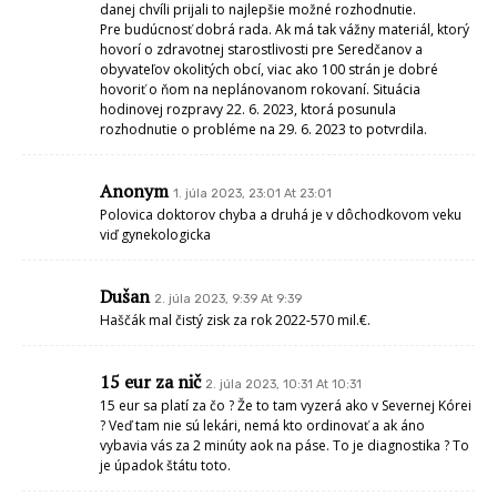
danej chvíli prijali to najlepšie možné rozhodnutie.
Pre budúcnosť dobrá rada. Ak má tak vážny materiál, ktorý
hovorí o zdravotnej starostlivosti pre Seredčanov a
obyvateľov okolitých obcí, viac ako 100 strán je dobré
hovoriť o ňom na neplánovanom rokovaní. Situácia
hodinovej rozpravy 22. 6. 2023, ktorá posunula
rozhodnutie o probléme na 29. 6. 2023 to potvrdila.
Anonym
1. júla 2023, 23:01 At 23:01
Polovica doktorov chyba a druhá je v dôchodkovom veku
viď gynekologicka
Dušan
2. júla 2023, 9:39 At 9:39
Haščák mal čistý zisk za rok 2022-570 mil.€.
15 eur za nič
2. júla 2023, 10:31 At 10:31
15 eur sa platí za čo ? Že to tam vyzerá ako v Severnej Kórei
? Veď tam nie sú lekári, nemá kto ordinovať a ak áno
vybavia vás za 2 minúty aok na páse. To je diagnostika ? To
je úpadok štátu toto.