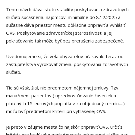
Tento návrh dáva istotu stability poskytovania zdravotných
služieb súčasnému nájomcovi minimálne do 8.12.2025 a
súčasne dáva priestor mestu dôkladne pripraviť a vyhlásiť
OVS. Poskytovanie zdravotníckej starostlivosti a jej
pokračovanie tak môže byť bez prerušenia zabezpečené.
Uvedomujeme si, že veľa obyvateľov očakávalo teraz od
zastupiteľstva vyrokovať zmenu poskytovania zdravotných
služieb.
Tie sú však, žiaľ, nie predmetom nájomnej zmluvy. Tzv.
manažment pacientov ( uprednostňovanie časeniek a
platených 15-eurových poplatkov za objednaný termín,…)
môžu byť predmetom kritérií pri vyhlásenej OVS.
Je preto v záujme mesta čo najskôr pripraviť OVS, určiť si
kritéria pre budúceho poskytovateľa zdravotnej služby a tu