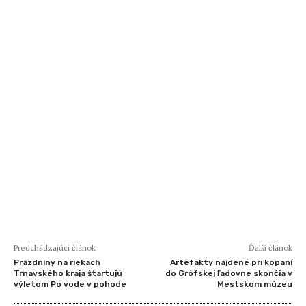
Predchádzajúci článok
Ďalší článok
Prázdniny na riekach
Artefakty nájdené pri kopaní
Trnavského kraja štartujú
do Grófskej ľadovne skončia v
výletom Po vode v pohode
Mestskom múzeu