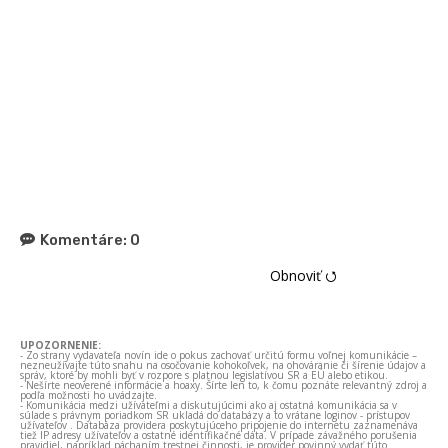
Komentáre:
0
Obnoviť ⭯
UPOZORNENIE:
- Zo strany vydavateľa novín ide o pokus zachovať určitú formu voľnej komunikácie –
nezneužívajte túto snahu na osočovanie kohokoľvek, na ohováranie či šírenie údajov a
správ, ktoré by mohli byť v rozpore s platnou legislatívou SR a EÚ alebo etikou.
- Nešírte neoverené informácie a hoaxy. Šírte len to, k čomu poznáte relevantný zdroj a
podľa možnosti ho uvádzajte.
- Komunikácia medzi užívateľmi a diskutujúcimi ako aj ostatná komunikácia sa v
súlade s právnym poriadkom SR ukladá do databázy a to vrátane loginov - prístupov
užívateľov . Databáza providera poskytujúceho pripojenie do internetu zaznamenáva
tiež IP adresy užívateľov a ostatné identifikačné dáta. V prípade závažného porušenia
pravidiel, napríklad páchaním trestnej činnosti, je provider povinný vydať túto