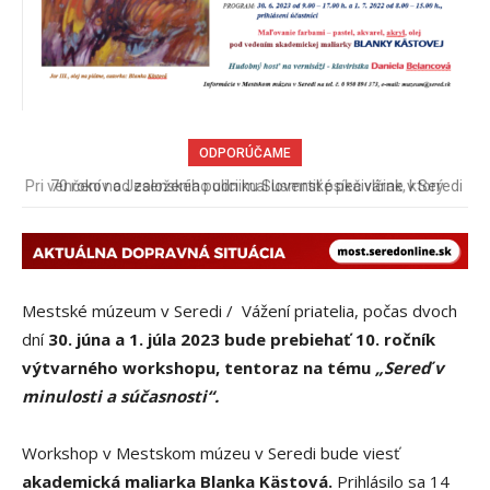
ODPORÚČAME
70 rokov od založenia podniku Slovenské pečivárne v Seredi
Mestské múzeum v Seredi / Vážení priatelia, počas dvoch
dní
30. júna a 1. júla 2023 bude prebiehať 10. ročník
výtvarného workshopu, tentoraz na tému
„Sereď v
minulosti a súčasnosti“.
Workshop v Mestskom múzeu v Seredi bude viesť
akademická maliarka Blanka Kästová.
Prihlásilo sa 14