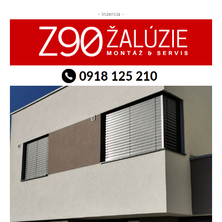
- Inzercia -