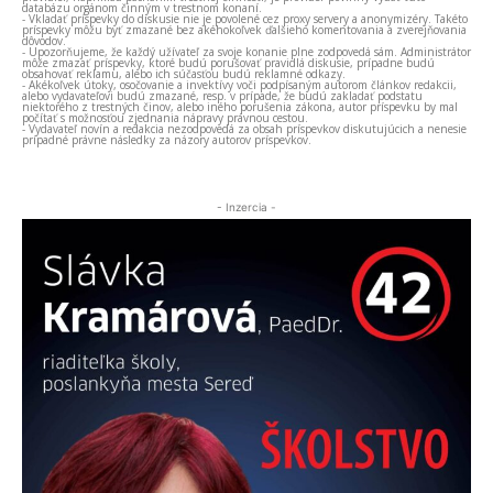
databázu orgánom činným v trestnom konaní.
- Vkladať príspevky do diskusie nie je povolené cez proxy servery a anonymizéry. Takéto
príspevky môžu byť zmazané bez akéhokoľvek ďalšieho komentovania a zverejňovania
dôvodov.
- Upozorňujeme, že každý užívateľ za svoje konanie plne zodpovedá sám. Administrátor
môže zmazať príspevky, ktoré budú porušovať pravidlá diskusie, prípadne budú
obsahovať reklamu, alebo ich súčasťou budú reklamné odkazy.
- Akékoľvek útoky, osočovanie a invektívy voči podpísaným autorom článkov redakcii,
alebo vydavateľovi budú zmazané, resp. v prípade, že budú zakladať podstatu
niektorého z trestných činov, alebo iného porušenia zákona, autor príspevku by mal
počítať s možnosťou zjednania nápravy právnou cestou.
- Vydavateľ novín a redakcia nezodpovedá za obsah príspevkov diskutujúcich a nenesie
prípadné právne následky za názory autorov príspevkov.
- Inzercia -