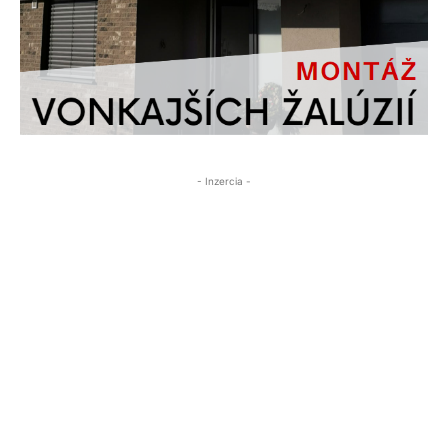
- Inzercia -