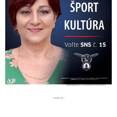
- Inzercia -