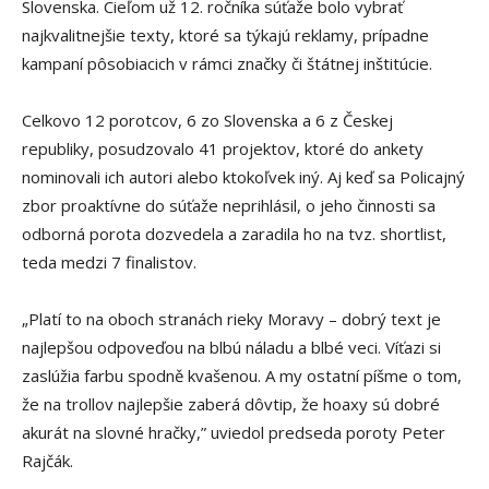
Slovenska. Cieľom už 12. ročníka súťaže bolo vybrať
najkvalitnejšie texty, ktoré sa týkajú reklamy, prípadne
kampaní pôsobiacich v rámci značky či štátnej inštitúcie.
Celkovo 12 porotcov, 6 zo Slovenska a 6 z Českej
republiky, posudzovalo 41 projektov, ktoré do ankety
nominovali ich autori alebo ktokoľvek iný. Aj keď sa Policajný
zbor proaktívne do súťaže neprihlásil, o jeho činnosti sa
odborná porota dozvedela a zaradila ho na tvz. shortlist,
teda medzi 7 finalistov.
„Platí to na oboch stranách rieky Moravy – dobrý text je
najlepšou odpoveďou na blbú náladu a blbé veci. Víťazi si
zaslúžia farbu spodně kvašenou. A my ostatní píšme o tom,
že na trollov najlepšie zaberá dôvtip, že hoaxy sú dobré
akurát na slovné hračky,” uviedol predseda poroty Peter
Rajčák.