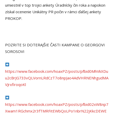
umiestnil v top trojici ankety Úradnícky čin roka a napokon
získal ocenenie Unikátny PR počin v rámci ďalšej ankety
PROKOP.
POZRITE SI DOTERAJŠIE ČASTI KAMPANE O GEORGOVI
SOROSOVI
https://www.facebook.com/hoaxPZ/posts/pfbid0MhVkXDu
u2cBrJG733vQLVornLRdCzT7o8npJao4AdVHRNENhgudMA
VJrxfiroqoKl
https://www.facebook.com/hoaxPZ/posts/pfbid02xW8np7
Xwam1RGchmx2r3fTMRFitEWbQoLPo1nbrN22jKkcDEWE