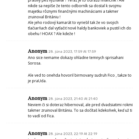
prašivý pes vyznával ? Teraz je to odrazu finančník ! Ale
nikde sa nepíše že tento odborník sa dostal k svojmu
majetku rôznymi finančnými machináciami a takmer
zruinoval Britániu !
Ale jeho rodový kamarát to vyriešil tak že vo svojich
tlačiarňach dal vytlačiť nové haldy bankoviek a pustil ich do
obehu ! HOAX ? Ale kdeže !
Anonym
28. júna 2023, 17:59 At 17:59
Ano sice nemame dokazy ohladne temnych sprisahani
Sorosa.
Ale ved to onehda hovoril birmovany sudruh Fico , takze to
je praUda.
Anonym
28. júna 2023, 21:40 At 21:40
Neviem či si doteraz hibernoval, ale pred dvadsiatimi rokmi
takmer zruinoval Britániu. To sa dočítaš kdekoľvek, keď už ti
to vadí od Fica.
Anonym
28. júna 2023, 22:19 At 22:19