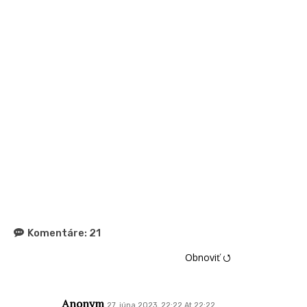
Komentáre:
21
Obnoviť ⭯
Anonym
27. júna 2023, 22:22 At 22:22