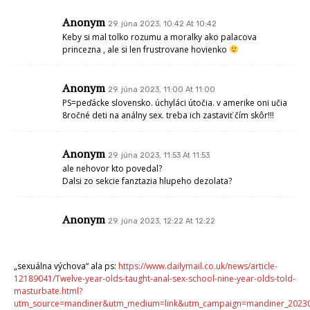
Anonym
29. júna 2023, 10:42 At 10:42
Keby si mal tolko rozumu a moralky ako palacova
princezna , ale si len frustrovane hovienko
Anonym
29. júna 2023, 11:00 At 11:00
PS=peďácke slovensko. úchyláci útočia. v amerike oni učia
8ročné deti na análny sex. treba ich zastaviť čím skôr!!!
Anonym
29. júna 2023, 11:53 At 11:53
ale nehovor kto povedal?
Dalsi zo sekcie fanztazia hlupeho dezolata?
Anonym
29. júna 2023, 12:22 At 12:22
„sexuálna výchova“ ala ps:
https://www.dailymail.co.uk/news/article-
12189041/Twelve-year-olds-taught-anal-sex-school-nine-year-olds-told-
masturbate.html?
utm_source=mandiner&utm_medium=link&utm_campaign=mandiner_2023