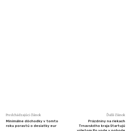
Predchádzajúci článok
Ďalší článok
Minimálne dôchodky v tomto
Prázdniny na riekach
roku porastú o desiatky eur
Trnavského kraja štartujú
výletom Po vode v pohode