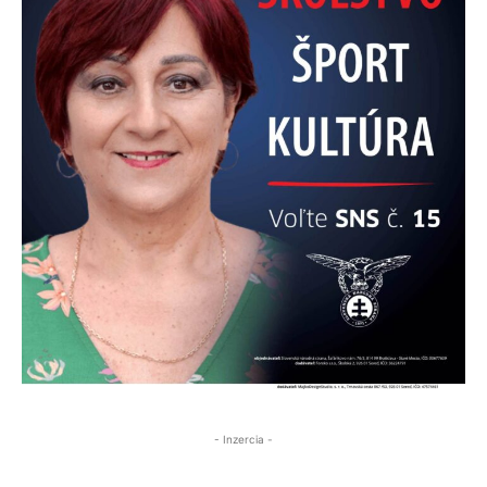
- Inzercia -