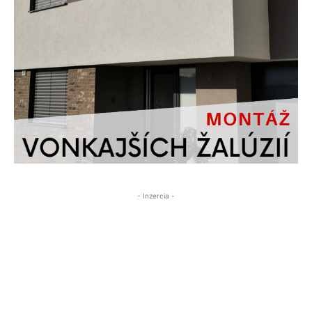
- Inzercia -