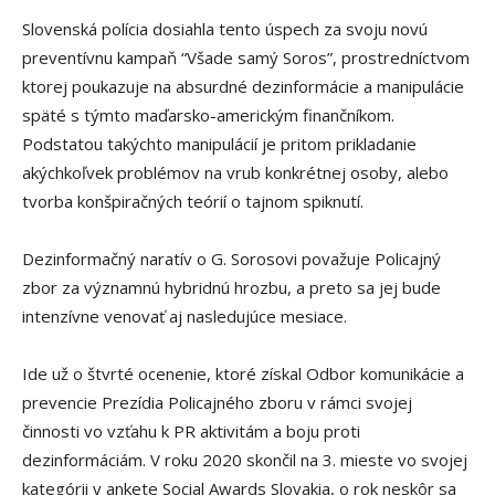
Slovenská polícia dosiahla tento úspech za svoju novú
preventívnu kampaň “Všade samý Soros”, prostredníctvom
ktorej poukazuje na absurdné dezinformácie a manipulácie
späté s týmto maďarsko-americkým finančníkom.
Podstatou takýchto manipulácií je pritom prikladanie
akýchkoľvek problémov na vrub konkrétnej osoby, alebo
tvorba konšpiračných teórií o tajnom spiknutí.
Dezinformačný naratív o G. Sorosovi považuje Policajný
zbor za významnú hybridnú hrozbu, a preto sa jej bude
intenzívne venovať aj nasledujúce mesiace.
Ide už o štvrté ocenenie, ktoré získal Odbor komunikácie a
prevencie Prezídia Policajného zboru v rámci svojej
činnosti vo vzťahu k PR aktivitám a boju proti
dezinformáciám. V roku 2020 skončil na 3. mieste vo svojej
kategórii v ankete Social Awards Slovakia, o rok neskôr sa