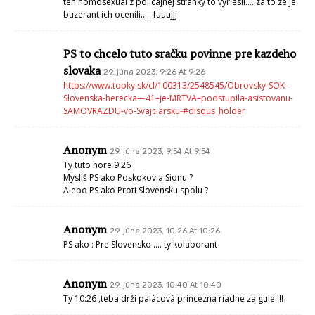
ten homosexual z policajnej stranky to vyriesil…. za to ze je
buzerant ich ocenili….. fuuujjj
PS to chcelo tuto sračku povinne pre kazdeho
slovaka
29. júna 2023, 9:26 At 9:26
https://www.topky.sk/cl/100313/2548545/Obrovsky-SOK–
Slovenska-herecka—41–je-MRTVA–podstupila-asistovanu-
SAMOVRAZDU-vo-Svajciarsku-#disqus_holder
Anonym
29. júna 2023, 9:54 At 9:54
Ty tuto hore 9:26
Myslíš PS ako Poskokovia Sionu ?
Alebo PS ako Proti Slovensku spolu ?
Anonym
29. júna 2023, 10:26 At 10:26
PS ako : Pre Slovensko …. ty kolaborant
Anonym
29. júna 2023, 10:40 At 10:40
Ty 10:26 ,teba drží palácová princezná riadne za gule !!!