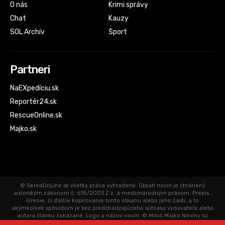
O nás
Krimi správy
Chat
Kauzy
SOL Archív
Šport
Partneri
NaEXpedíciu.sk
Reportér24.sk
RescueOnline.sk
Majko.sk
© SeredOnLine.sk všetky práva vyhradené. Obsah novín je chránený
autorským zákonom č. 618/2003 Z.z. a medzinárodným právom. Prepis ,
šírenie, či ďalšie kopírovanie tohto obsahu alebo jeho časti, a to
akýmkoľvek spôsobom je bez predchádzajúceho súhlasu vydavateľa alebo
autora článku zakázané. Logo a názov novín: © Miloš Majko Noviny sú
aktualizované priebežne. Články uverejnené na SeredOnLine.sk