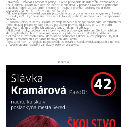
užívateľov . Databáza providera poskytujúceho pripojenie do internetu zaznamenáva
tiež IP adresy užívateľov a ostatné identifikačné dáta. V prípade závažného porušenia
pravidiel, napríklad páchaním trestnej činnosti, je provider povinný vydať túto
databázu orgánom činným v trestnom konaní.
- Vkladať príspevky do diskusie nie je povolené cez proxy servery a anonymizéry. Takéto
príspevky môžu byť zmazané bez akéhokoľvek ďalšieho komentovania a zverejňovania
dôvodov.
- Upozorňujeme, že každý užívateľ za svoje konanie plne zodpovedá sám. Administrátor
môže zmazať príspevky, ktoré budú porušovať pravidlá diskusie, prípadne budú
obsahovať reklamu, alebo ich súčasťou budú reklamné odkazy.
- Akékoľvek útoky, osočovanie a invektívy voči podpísaným autorom článkov redakcii,
alebo vydavateľovi budú zmazané, resp. v prípade, že budú zakladať podstatu
niektorého z trestných činov, alebo iného porušenia zákona, autor príspevku by mal
počítať s možnosťou zjednania nápravy právnou cestou.
- Vydavateľ novín a redakcia nezodpovedá za obsah príspevkov diskutujúcich a nenesie
prípadné právne následky za názory autorov príspevkov.
- Inzercia -