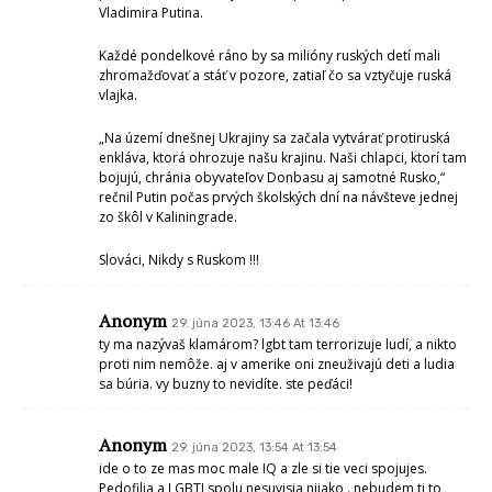
Vladimira Putina.
Každé pondelkové ráno by sa milióny ruských detí mali
zhromažďovať a stáť v pozore, zatiaľ čo sa vztyčuje ruská
vlajka.
„Na území dnešnej Ukrajiny sa začala vytvárať protiruská
enkláva, ktorá ohrozuje našu krajinu. Naši chlapci, ktorí tam
bojujú, chránia obyvateľov Donbasu aj samotné Rusko,“
rečnil Putin počas prvých školských dní na návšteve jednej
zo škôl v Kaliningrade.
Slováci, Nikdy s Ruskom !!!
Anonym
29. júna 2023, 13:46 At 13:46
ty ma nazývaš klamárom? lgbt tam terrorizuje ludí, a nikto
proti nim nemôže. aj v amerike oni zneuživajú deti a ludia
sa búria. vy buzny to nevidíte. ste peďáci!
Anonym
29. júna 2023, 13:54 At 13:54
ide o to ze mas moc male IQ a zle si tie veci spojujes.
Pedofilia a LGBTI spolu nesuvisia nijako . nebudem ti to