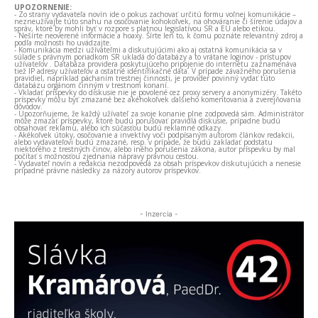
UPOZORNENIE:
- Zo strany vydavateľa novín ide o pokus zachovať určitú formu voľnej komunikácie –
nezneužívajte túto snahu na osočovanie kohokoľvek, na ohováranie či šírenie údajov a
správ, ktoré by mohli byť v rozpore s platnou legislatívou SR a EÚ alebo etikou.
- Nešírte neoverené informácie a hoaxy. Šírte len to, k čomu poznáte relevantný zdroj a
podľa možnosti ho uvádzajte.
- Komunikácia medzi užívateľmi a diskutujúcimi ako aj ostatná komunikácia sa v
súlade s právnym poriadkom SR ukladá do databázy a to vrátane loginov - prístupov
užívateľov . Databáza providera poskytujúceho pripojenie do internetu zaznamenáva
tiež IP adresy užívateľov a ostatné identifikačné dáta. V prípade závažného porušenia
pravidiel, napríklad páchaním trestnej činnosti, je provider povinný vydať túto
databázu orgánom činným v trestnom konaní.
- Vkladať príspevky do diskusie nie je povolené cez proxy servery a anonymizéry. Takéto
príspevky môžu byť zmazané bez akéhokoľvek ďalšieho komentovania a zverejňovania
dôvodov.
- Upozorňujeme, že každý užívateľ za svoje konanie plne zodpovedá sám. Administrátor
môže zmazať príspevky, ktoré budú porušovať pravidlá diskusie, prípadne budú
obsahovať reklamu, alebo ich súčasťou budú reklamné odkazy.
- Akékoľvek útoky, osočovanie a invektívy voči podpísaným autorom článkov redakcii,
alebo vydavateľovi budú zmazané, resp. v prípade, že budú zakladať podstatu
niektorého z trestných činov, alebo iného porušenia zákona, autor príspevku by mal
počítať s možnosťou zjednania nápravy právnou cestou.
- Vydavateľ novín a redakcia nezodpovedá za obsah príspevkov diskutujúcich a nenesie
prípadné právne následky za názory autorov príspevkov.
- Inzercia -