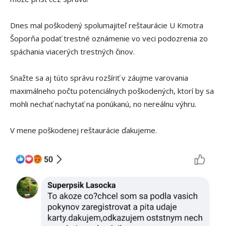
Dnes mal poškodený spolumajiteľ reštaurácie U Kmotra
Šoporňa podať trestné oznámenie vo veci podozrenia zo
spáchania viacerých trestných činov.
Snažte sa aj túto správu rozšíriť v záujme varovania
maximálneho počtu potenciálnych poškodených, ktorí by sa
mohli nechať nachytať na ponúkanú, no nereálnu výhru.
V mene poškodenej reštaurácie ďakujeme.