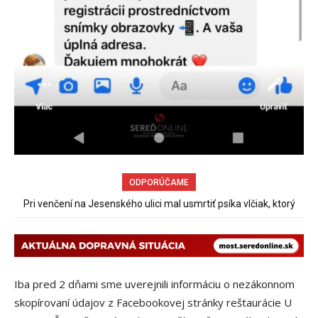
ODPORÚČAME
Sereď niekedy bola mestom s výborným napojením na
hromadnú dopravu – ANKETA
Iba pred 2 dňami sme uverejnili informáciu o nezákonnom
skopírovaní údajov z Facebookovej stránky reštaurácie U