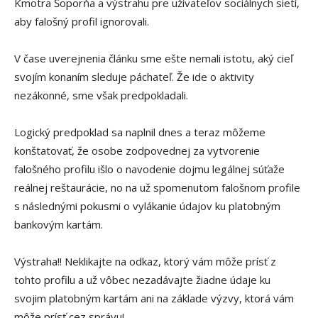
Kmotra Šoporňa a výstrahu pre užívateľov sociálnych sietí,
aby falošný profil ignorovali.
V čase uverejnenia článku sme ešte nemali istotu, aký cieľ
svojím konaním sleduje páchateľ. Že ide o aktivity
nezákonné, sme však predpokladali.
Logický predpoklad sa naplnil dnes a teraz môžeme
konštatovať, že osobe zodpovednej za vytvorenie
falošného profilu išlo o navodenie dojmu legálnej súťaže
reálnej reštaurácie, no na už spomenutom falošnom profile
s následnými pokusmi o vylákanie údajov ku platobným
bankovým kartám.
Výstraha!! Neklikajte na odkaz, ktorý vám môže prísť z
tohto profilu a už vôbec nezadávajte žiadne údaje ku
svojim platobným kartám ani na základe výzvy, ktorá vám
môže prísť cez správu!