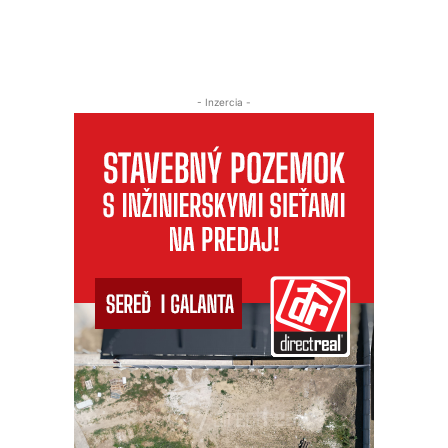
- Inzercia -