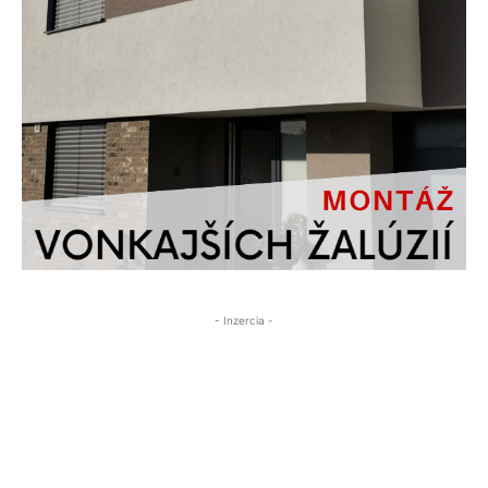
- Inzercia -