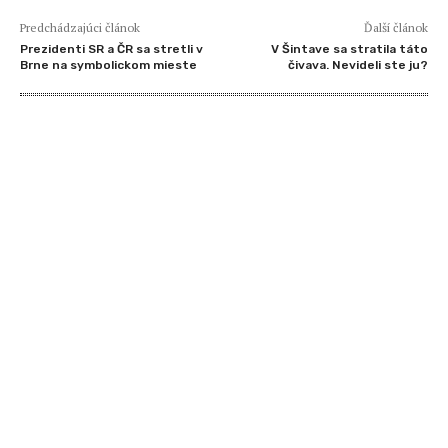
Predchádzajúci článok
Ďalší článok
Prezidenti SR a ČR sa stretli v
V Šintave sa stratila táto
Brne na symbolickom mieste
čivava. Nevideli ste ju?