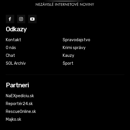
Odkazy
Kontakt
Spravodajstvo
O nás
Krimi správy
Chat
Kauzy
SOL Archív
Šport
Partneri
NaEXpedíciu.sk
Reportér24.sk
RescueOnline.sk
Majko.sk