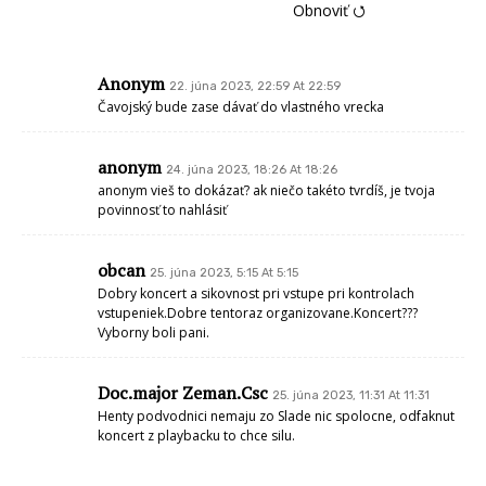
Obnoviť ⭯
Anonym
22. júna 2023, 22:59 At 22:59
Čavojský bude zase dávať do vlastného vrecka
anonym
24. júna 2023, 18:26 At 18:26
anonym vieš to dokázať? ak niečo takéto tvrdíš, je tvoja
povinnosť to nahlásiť
obcan
25. júna 2023, 5:15 At 5:15
Dobry koncert a sikovnost pri vstupe pri kontrolach
vstupeniek.Dobre tentoraz organizovane.Koncert???
Vyborny boli pani.
Doc.major Zeman.Csc
25. júna 2023, 11:31 At 11:31
Henty podvodnici nemaju zo Slade nic spolocne, odfaknut
koncert z playbacku to chce silu.