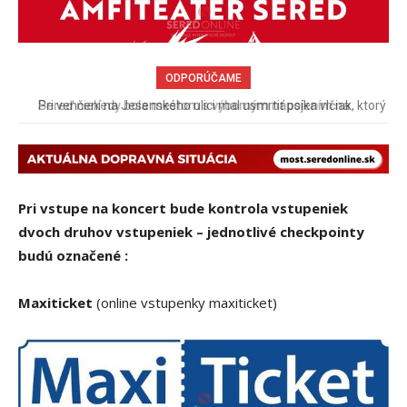
ODPORÚČAME
Pri venčení na Jesenského ulici mal usmrtiť psíka vlčiak, ktorý
mal voľne behať
Pri vstupe na koncert bude kontrola vstupeniek
dvoch druhov vstupeniek – jednotlivé checkpointy
budú označené :
Maxiticket
(online vstupenky maxiticket)