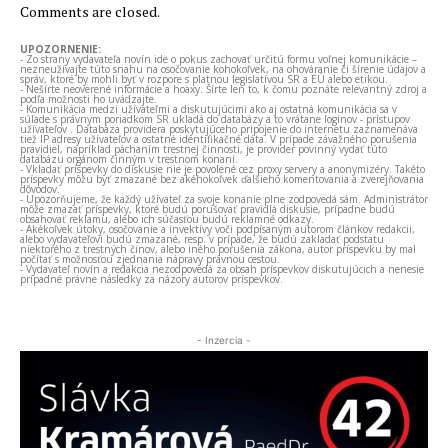
Comments are closed.
UPOZORNENIE:
- Zo strany vydavateľa novín ide o pokus zachovať určitú formu voľnej komunikácie –
nezneužívajte túto snahu na osočovanie kohokoľvek, na ohováranie či šírenie údajov a
správ, ktoré by mohli byť v rozpore s platnou legislatívou SR a EÚ alebo etikou.
- Nešírte neoverené informácie a hoaxy. Šírte len to, k čomu poznáte relevantný zdroj a
podľa možnosti ho uvádzajte.
- Komunikácia medzi užívateľmi a diskutujúcimi ako aj ostatná komunikácia sa v
súlade s právnym poriadkom SR ukladá do databázy a to vrátane loginov - prístupov
užívateľov . Databáza providera poskytujúceho pripojenie do internetu zaznamenáva
tiež IP adresy užívateľov a ostatné identifikačné dáta. V prípade závažného porušenia
pravidiel, napríklad páchaním trestnej činnosti, je provider povinný vydať túto
databázu orgánom činným v trestnom konaní.
- Vkladať príspevky do diskusie nie je povolené cez proxy servery a anonymizéry. Takéto
príspevky môžu byť zmazané bez akéhokoľvek ďalšieho komentovania a zverejňovania
dôvodov.
- Upozorňujeme, že každý užívateľ za svoje konanie plne zodpovedá sám. Administrátor
môže zmazať príspevky, ktoré budú porušovať pravidlá diskusie, prípadne budú
obsahovať reklamu, alebo ich súčasťou budú reklamné odkazy.
- Akékoľvek útoky, osočovanie a invektívy voči podpísaným autorom článkov redakcii,
alebo vydavateľovi budú zmazané, resp. v prípade, že budú zakladať podstatu
niektorého z trestných činov, alebo iného porušenia zákona, autor príspevku by mal
počítať s možnosťou zjednania nápravy právnou cestou.
- Vydavateľ novín a redakcia nezodpovedá za obsah príspevkov diskutujúcich a nenesie
prípadné právne následky za názory autorov príspevkov.
- Inzercia -