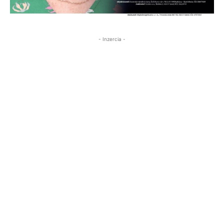
- Inzercia -