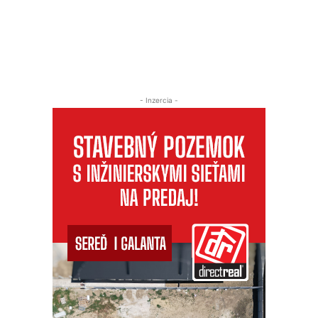
- Inzercia -