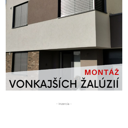
- Inzercia -