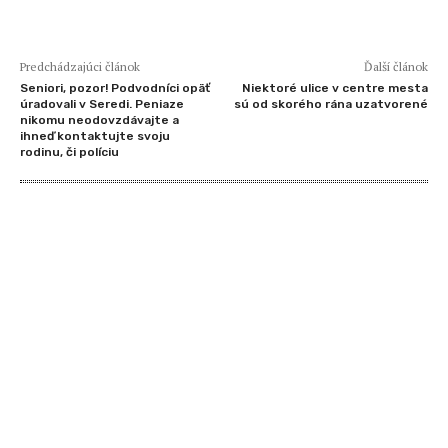
Predchádzajúci článok
Ďalší článok
Seniori, pozor! Podvodníci opäť
Niektoré ulice v centre mesta
úradovali v Seredi. Peniaze
sú od skorého rána uzatvorené
nikomu neodovzdávajte a
ihneď kontaktujte svoju
rodinu, či políciu