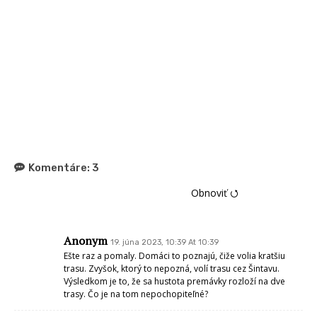
Komentáre:
3
Obnoviť ⭯
Anonym
19. júna 2023, 10:39 At 10:39
Ešte raz a pomaly. Domáci to poznajú, čiže volia kratšiu
trasu. Zvyšok, ktorý to nepozná, volí trasu cez Šintavu.
Výsledkom je to, že sa hustota premávky rozloží na dve
trasy. Čo je na tom nepochopiteľné?