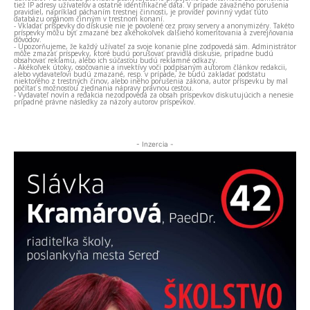
tiež IP adresy užívateľov a ostatné identifikačné dáta. V prípade závažného porušenia
pravidiel, napríklad páchaním trestnej činnosti, je provider povinný vydať túto
databázu orgánom činným v trestnom konaní.
- Vkladať príspevky do diskusie nie je povolené cez proxy servery a anonymizéry. Takéto
príspevky môžu byť zmazané bez akéhokoľvek ďalšieho komentovania a zverejňovania
dôvodov.
- Upozorňujeme, že každý užívateľ za svoje konanie plne zodpovedá sám. Administrátor
môže zmazať príspevky, ktoré budú porušovať pravidlá diskusie, prípadne budú
obsahovať reklamu, alebo ich súčasťou budú reklamné odkazy.
- Akékoľvek útoky, osočovanie a invektívy voči podpísaným autorom článkov redakcii,
alebo vydavateľovi budú zmazané, resp. v prípade, že budú zakladať podstatu
niektorého z trestných činov, alebo iného porušenia zákona, autor príspevku by mal
počítať s možnosťou zjednania nápravy právnou cestou.
- Vydavateľ novín a redakcia nezodpovedá za obsah príspevkov diskutujúcich a nenesie
prípadné právne následky za názory autorov príspevkov.
- Inzercia -