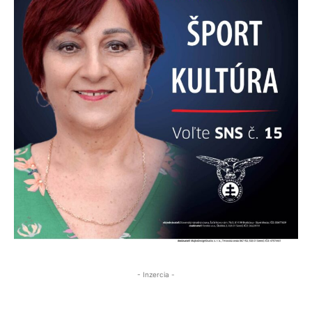
- Inzercia -