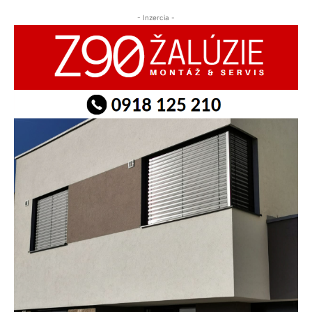
- Inzercia -