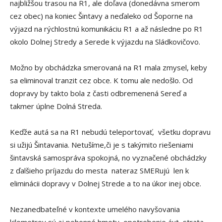
najbližšou trasou na R1, ale doľava (donedávna smerom
cez obec) na koniec Šintavy a neďaleko od Šoporne na
výjazd na rýchlostnú komunikáciu R1 a až následne po R1
okolo Dolnej Stredy a Serede k výjazdu na Sládkovičovo.
Možno by obchádzka smerovaná na R1 mala zmysel, keby
sa eliminoval tranzit cez obce. K tomu ale nedošlo. Od
dopravy by takto bola z časti odbremenená Sereď a
takmer úplne Dolná Streda.
Keďže autá sa na R1 nebudú teleportovať, všetku dopravu
si užijú Šintavania. Netušíme,či je s takýmito riešeniami
šintavská samospráva spokojná, no vyznačené obchádzky
z ďalšieho príjazdu do mesta nateraz SMERujú len k
eliminácii dopravy v Dolnej Strede a to na úkor inej obce.
Nezanedbateľné v kontexte umelého navyšovania
kilometrov sú aj pohonné hmoty, opotrebenie áut, strata