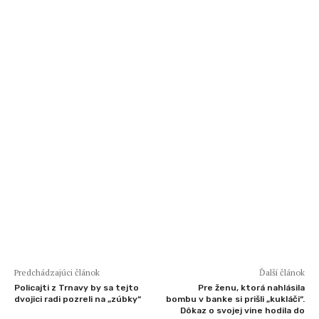
Predchádzajúci článok
Ďalší článok
Policajti z Trnavy by sa tejto
Pre ženu, ktorá nahlásila
dvojici radi pozreli na „zúbky“
bombu v banke si prišli „kukláči“.
Dôkaz o svojej vine hodila do