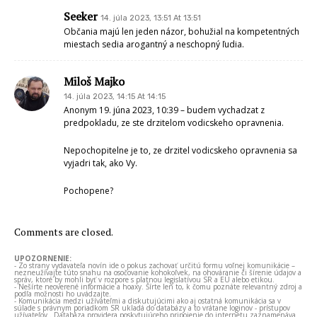
Seeker
14. júla 2023, 13:51 At 13:51
Občania majú len jeden názor, bohužial na kompetentných
miestach sedia arogantný a neschopný ľudia.
Miloš Majko
14. júla 2023, 14:15 At 14:15
Anonym 19. júna 2023, 10:39 – budem vychadzat z
predpokladu, ze ste drzitelom vodicskeho opravnenia.
Nepochopitelne je to, ze drzitel vodicskeho opravnenia sa
vyjadri tak, ako Vy.
Pochopene?
Comments are closed.
UPOZORNENIE:
- Zo strany vydavateľa novín ide o pokus zachovať určitú formu voľnej komunikácie –
nezneužívajte túto snahu na osočovanie kohokoľvek, na ohováranie či šírenie údajov a
správ, ktoré by mohli byť v rozpore s platnou legislatívou SR a EÚ alebo etikou.
- Nešírte neoverené informácie a hoaxy. Šírte len to, k čomu poznáte relevantný zdroj a
podľa možnosti ho uvádzajte.
- Komunikácia medzi užívateľmi a diskutujúcimi ako aj ostatná komunikácia sa v
súlade s právnym poriadkom SR ukladá do databázy a to vrátane loginov - prístupov
užívateľov . Databáza providera poskytujúceho pripojenie do internetu zaznamenáva