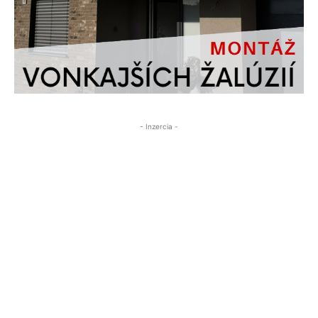
- Inzercia -