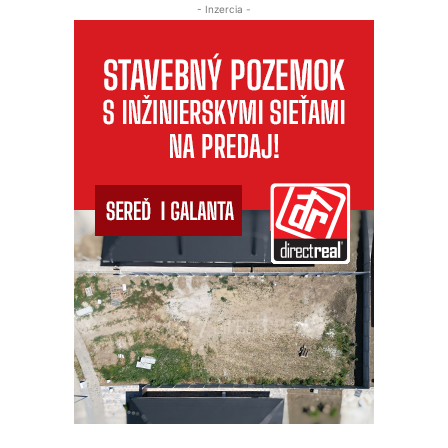
- Inzercia -