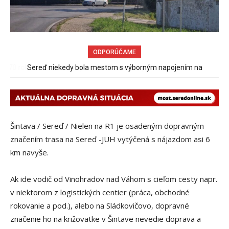
ODPORÚČAME
Sereď niekedy bola mestom s výborným napojením na
hromadnú dopravu – ANKETA
Šintava / Sereď / Nielen na R1 je osadeným dopravným
značením trasa na Sereď -JUH vytýčená s nájazdom asi 6
km navyše.
Ak ide vodič od Vinohradov nad Váhom s cieľom cesty napr.
v niektorom z logistických centier (práca, obchodné
rokovanie a pod.), alebo na Sládkovičovo, dopravné
značenie ho na križovatke v Šintave nevedie doprava a