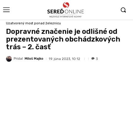
Uzatvorený most ponad železnicu
Dopravné značenie je odlišné od
prezentovaných obchádzkových
trás – 2. časť
Pridal
Miloš Majko
19. júna 2023, 10:12
3