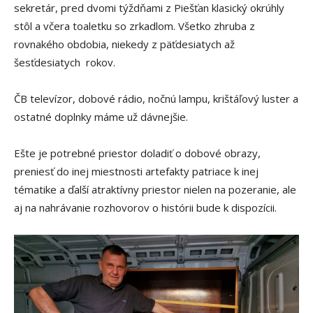
sekretár, pred dvomi týždňami z Piešťan klasický okrúhly
stôl a včera toaletku so zrkadlom. Všetko zhruba z
rovnakého obdobia, niekedy z päťdesiatych až
šesťdesiatych rokov.
ČB televízor, dobové rádio, nočnú lampu, krištáľový luster a
ostatné doplnky máme už dávnejšie.
Ešte je potrebné priestor doladiť o dobové obrazy,
preniesť do inej miestnosti artefakty patriace k inej
tématike a ďalší atraktívny priestor nielen na pozeranie, ale
aj na nahrávanie rozhovorov o histórii bude k dispozícii.