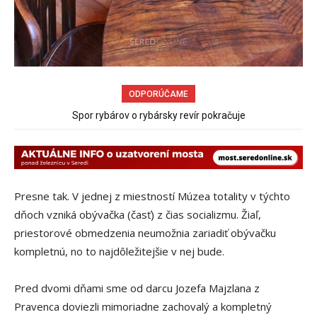
ODPORÚČAME
Spor rybárov o rybársky revír pokračuje
Burina pri cyklotrase Sereď – Šúrovce
Presne tak. V jednej z miestností Múzea totality v týchto
dňoch vzniká obývačka (časť) z čias socializmu. Žiaľ,
priestorové obmedzenia neumožnia zariadiť obývačku
kompletnú, no to najdôležitejšie v nej bude.
Pred dvomi dňami sme od darcu Jozefa Majzlana z
Pravenca doviezli mimoriadne zachovalý a kompletný