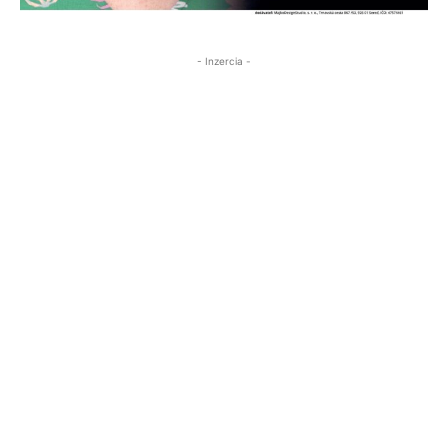
- Inzercia -