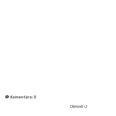
Komentáre:
0
Obnoviť ⭯