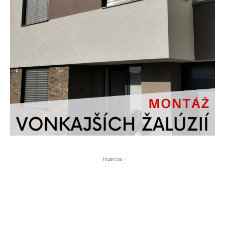
- Inzercia -