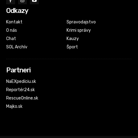
Odkazy
Kontakt
Spravodajstvo
O nás
Krimi správy
Chat
Kauzy
SOL Archív
Šport
Partneri
NaEXpedíciu.sk
Reportér24.sk
RescueOnline.sk
Majko.sk