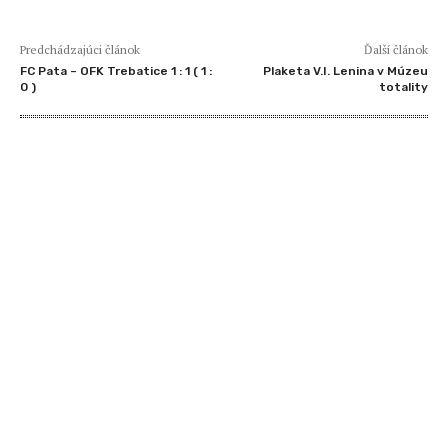
Predchádzajúci článok
Ďalší článok
FC Pata – OFK Trebatice 1 : 1 ( 1 :
Plaketa V.I. Lenina v Múzeu
0 )
totality