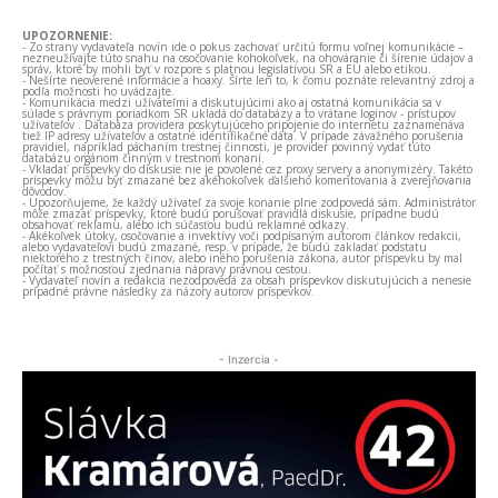
UPOZORNENIE:
- Zo strany vydavateľa novín ide o pokus zachovať určitú formu voľnej komunikácie –
nezneužívajte túto snahu na osočovanie kohokoľvek, na ohováranie či šírenie údajov a
správ, ktoré by mohli byť v rozpore s platnou legislatívou SR a EÚ alebo etikou.
- Nešírte neoverené informácie a hoaxy. Šírte len to, k čomu poznáte relevantný zdroj a
podľa možnosti ho uvádzajte.
- Komunikácia medzi užívateľmi a diskutujúcimi ako aj ostatná komunikácia sa v
súlade s právnym poriadkom SR ukladá do databázy a to vrátane loginov - prístupov
užívateľov . Databáza providera poskytujúceho pripojenie do internetu zaznamenáva
tiež IP adresy užívateľov a ostatné identifikačné dáta. V prípade závažného porušenia
pravidiel, napríklad páchaním trestnej činnosti, je provider povinný vydať túto
databázu orgánom činným v trestnom konaní.
- Vkladať príspevky do diskusie nie je povolené cez proxy servery a anonymizéry. Takéto
príspevky môžu byť zmazané bez akéhokoľvek ďalšieho komentovania a zverejňovania
dôvodov.
- Upozorňujeme, že každý užívateľ za svoje konanie plne zodpovedá sám. Administrátor
môže zmazať príspevky, ktoré budú porušovať pravidlá diskusie, prípadne budú
obsahovať reklamu, alebo ich súčasťou budú reklamné odkazy.
- Akékoľvek útoky, osočovanie a invektívy voči podpísaným autorom článkov redakcii,
alebo vydavateľovi budú zmazané, resp. v prípade, že budú zakladať podstatu
niektorého z trestných činov, alebo iného porušenia zákona, autor príspevku by mal
počítať s možnosťou zjednania nápravy právnou cestou.
- Vydavateľ novín a redakcia nezodpovedá za obsah príspevkov diskutujúcich a nenesie
prípadné právne následky za názory autorov príspevkov.
- Inzercia -