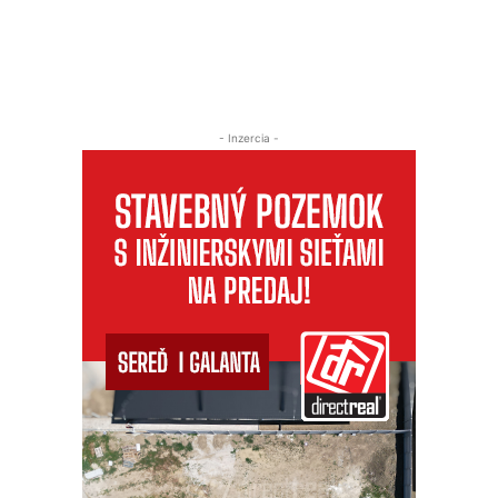
- Inzercia -