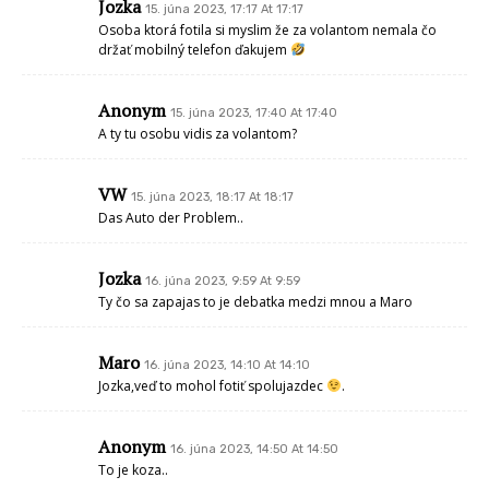
Jozka
15. júna 2023, 17:17 At 17:17
Osoba ktorá fotila si myslim že za volantom nemala čo
držať mobilný telefon ďakujem
Anonym
15. júna 2023, 17:40 At 17:40
A ty tu osobu vidis za volantom?
VW
15. júna 2023, 18:17 At 18:17
Das Auto der Problem..
Jozka
16. júna 2023, 9:59 At 9:59
Ty čo sa zapajas to je debatka medzi mnou a Maro
Maro
16. júna 2023, 14:10 At 14:10
Jozka,veď to mohol fotiť spolujazdec
.
Anonym
16. júna 2023, 14:50 At 14:50
To je koza..