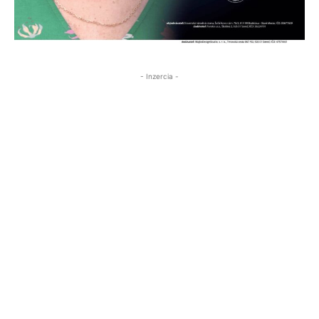
- Inzercia -