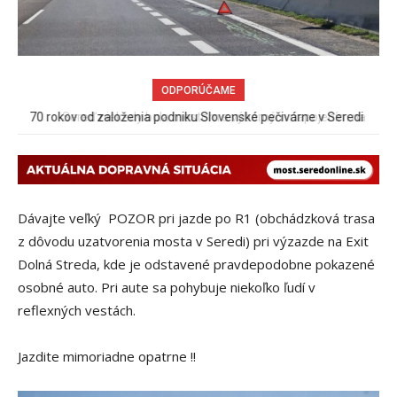
ODPORÚČAME
Sereď niekedy bola mestom s výborným napojením na
hromadnú dopravu – ANKETA
Dávajte veľký POZOR pri jazde po R1 (obchádzková trasa
z dôvodu uzatvorenia mosta v Seredi) pri výzazde na Exit
Dolná Streda, kde je odstavené pravdepodobne pokazené
osobné auto. Pri aute sa pohybuje niekoľko ľudí v
reflexných vestách.
Jazdite mimoriadne opatrne !!