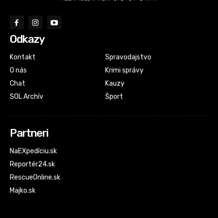
Odkazy
Kontakt
Spravodajstvo
O nás
Krimi správy
Chat
Kauzy
SOL Archív
Šport
Partneri
NaEXpedíciu.sk
Reportér24.sk
RescueOnline.sk
Majko.sk