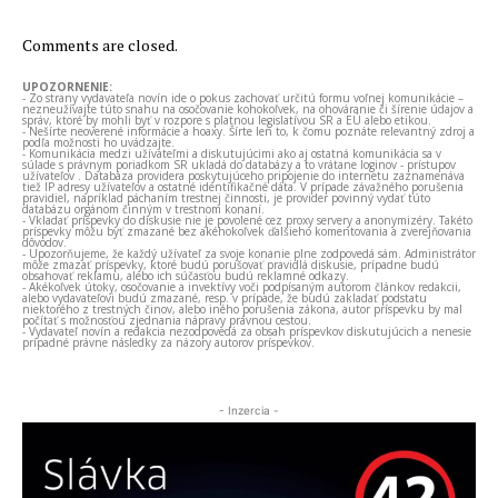
Comments are closed.
UPOZORNENIE:
- Zo strany vydavateľa novín ide o pokus zachovať určitú formu voľnej komunikácie –
nezneužívajte túto snahu na osočovanie kohokoľvek, na ohováranie či šírenie údajov a
správ, ktoré by mohli byť v rozpore s platnou legislatívou SR a EÚ alebo etikou.
- Nešírte neoverené informácie a hoaxy. Šírte len to, k čomu poznáte relevantný zdroj a
podľa možnosti ho uvádzajte.
- Komunikácia medzi užívateľmi a diskutujúcimi ako aj ostatná komunikácia sa v
súlade s právnym poriadkom SR ukladá do databázy a to vrátane loginov - prístupov
užívateľov . Databáza providera poskytujúceho pripojenie do internetu zaznamenáva
tiež IP adresy užívateľov a ostatné identifikačné dáta. V prípade závažného porušenia
pravidiel, napríklad páchaním trestnej činnosti, je provider povinný vydať túto
databázu orgánom činným v trestnom konaní.
- Vkladať príspevky do diskusie nie je povolené cez proxy servery a anonymizéry. Takéto
príspevky môžu byť zmazané bez akéhokoľvek ďalšieho komentovania a zverejňovania
dôvodov.
- Upozorňujeme, že každý užívateľ za svoje konanie plne zodpovedá sám. Administrátor
môže zmazať príspevky, ktoré budú porušovať pravidlá diskusie, prípadne budú
obsahovať reklamu, alebo ich súčasťou budú reklamné odkazy.
- Akékoľvek útoky, osočovanie a invektívy voči podpísaným autorom článkov redakcii,
alebo vydavateľovi budú zmazané, resp. v prípade, že budú zakladať podstatu
niektorého z trestných činov, alebo iného porušenia zákona, autor príspevku by mal
počítať s možnosťou zjednania nápravy právnou cestou.
- Vydavateľ novín a redakcia nezodpovedá za obsah príspevkov diskutujúcich a nenesie
prípadné právne následky za názory autorov príspevkov.
- Inzercia -