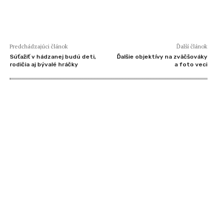
Predchádzajúci článok
Ďalší článok
Súťažiť v hádzanej budú deti,
Ďalšie objektívy na zväčšováky
rodičia aj bývalé hráčky
a foto veci