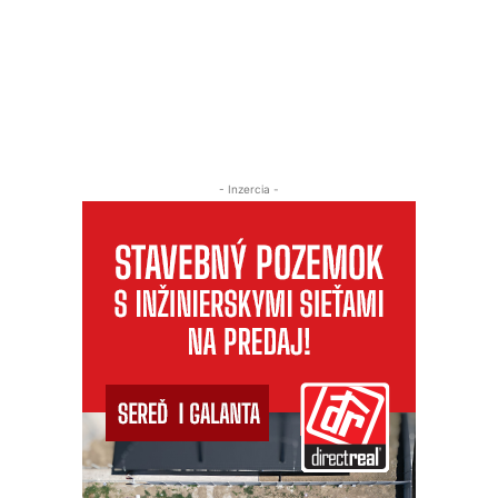
- Inzercia -