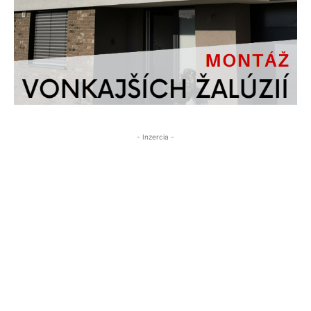
- Inzercia -