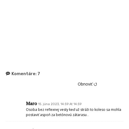
Komentáre:
7
Obnoviť ⭯
Maro
15. júna 2023, 14:59 At 14:59
Osoba bez reflexnej vesty keď už stráži to koleso sa mohla
postaviť aspoň za betónovú zátarasu .