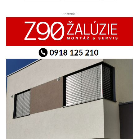
- Inzercia -