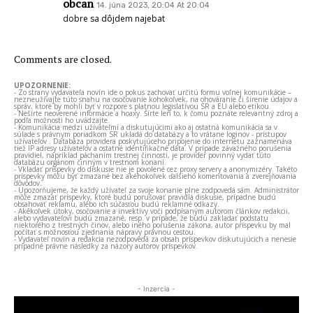
obcan
14. júna 2023, 20:04 At 20:04
dobre sa dôjdem najebat
Comments are closed.
UPOZORNENIE:
- Zo strany vydavateľa novín ide o pokus zachovať určitú formu voľnej komunikácie –
nezneužívajte túto snahu na osočovanie kohokoľvek, na ohováranie či šírenie údajov a
správ, ktoré by mohli byť v rozpore s platnou legislatívou SR a EÚ alebo etikou.
- Nešírte neoverené informácie a hoaxy. Šírte len to, k čomu poznáte relevantný zdroj a
podľa možnosti ho uvádzajte.
- Komunikácia medzi užívateľmi a diskutujúcimi ako aj ostatná komunikácia sa v
súlade s právnym poriadkom SR ukladá do databázy a to vrátane loginov - prístupov
užívateľov . Databáza providera poskytujúceho pripojenie do internetu zaznamenáva
tiež IP adresy užívateľov a ostatné identifikačné dáta. V prípade závažného porušenia
pravidiel, napríklad páchaním trestnej činnosti, je provider povinný vydať túto
databázu orgánom činným v trestnom konaní.
- Vkladať príspevky do diskusie nie je povolené cez proxy servery a anonymizéry. Takéto
príspevky môžu byť zmazané bez akéhokoľvek ďalšieho komentovania a zverejňovania
dôvodov.
- Upozorňujeme, že každý užívateľ za svoje konanie plne zodpovedá sám. Administrátor
môže zmazať príspevky, ktoré budú porušovať pravidlá diskusie, prípadne budú
obsahovať reklamu, alebo ich súčasťou budú reklamné odkazy.
- Akékoľvek útoky, osočovanie a invektívy voči podpísaným autorom článkov redakcii,
alebo vydavateľovi budú zmazané, resp. v prípade, že budú zakladať podstatu
niektorého z trestných činov, alebo iného porušenia zákona, autor príspevku by mal
počítať s možnosťou zjednania nápravy právnou cestou.
- Vydavateľ novín a redakcia nezodpovedá za obsah príspevkov diskutujúcich a nenesie
prípadné právne následky za názory autorov príspevkov.
- Inzercia -