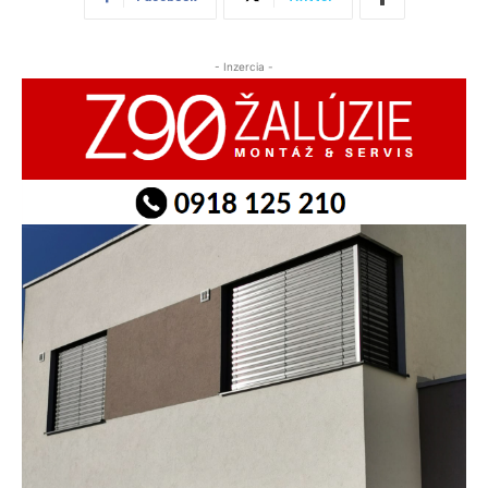
- Inzercia -