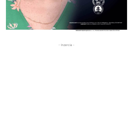
- Inzercia -