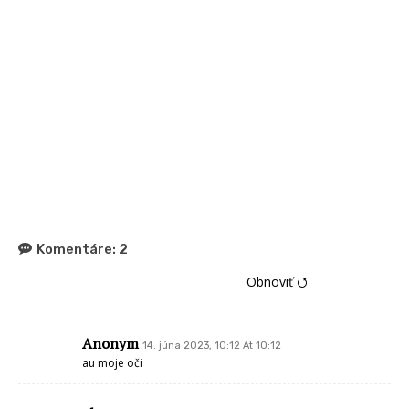
Komentáre:
2
Obnoviť ⭯
Anonym
14. júna 2023, 10:12 At 10:12
au moje oči