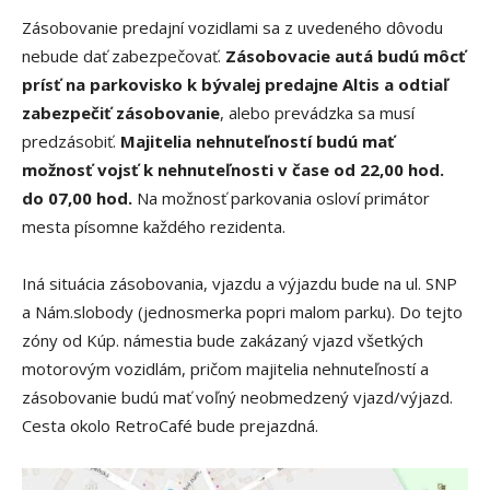
Zásobovanie predajní vozidlami sa z uvedeného dôvodu
nebude dať zabezpečovať.
Zásobovacie autá budú môcť
prísť na parkovisko k bývalej predajne Altis a odtiaľ
zabezpečiť zásobovanie
, alebo prevádzka sa musí
predzásobiť.
Majitelia nehnuteľností budú mať
možnosť vojsť k nehnuteľnosti v čase od 22,00 hod.
do 07,00 hod.
Na možnosť parkovania osloví primátor
mesta písomne každého rezidenta.
Iná situácia zásobovania, vjazdu a výjazdu bude na ul. SNP
a Nám.slobody (jednosmerka popri malom parku). Do tejto
zóny od Kúp. námestia bude zakázaný vjazd všetkých
motorovým vozidlám, pričom majitelia nehnuteľností a
zásobovanie budú mať voľný neobmedzený vjazd/výjazd.
Cesta okolo RetroCafé bude prejazdná.