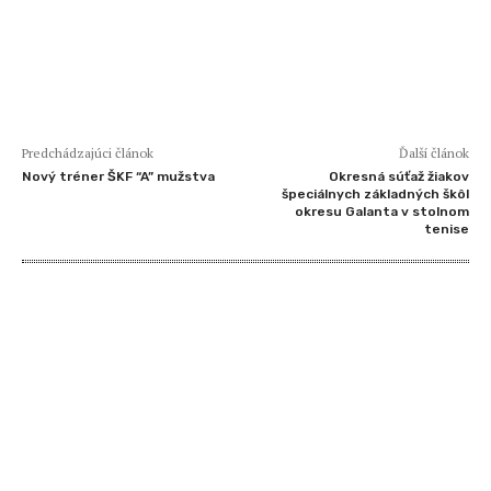
Predchádzajúci článok
Ďalší článok
Nový tréner ŠKF “A” mužstva
Okresná súťaž žiakov
špeciálnych základných škôl
okresu Galanta v stolnom
tenise