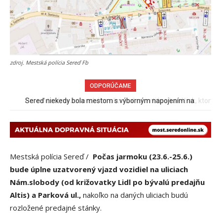
zdroj. Mestská polícia Sereď Fb
ODPORÚČAME
Pri venčení na Jesenského ulici mal usmrtiť psíka vlčiak, ktorý
mal voľne behať
Mestská polícia Sereď /
Počas jarmoku (23.6.-25.6.)
bude úplne uzatvorený vjazd vozidiel na uliciach
Nám.slobody (od križovatky Lidl po bývalú predajňu
Altis) a Parková ul.,
nakoľko na daných uliciach budú
rozložené predajné stánky.