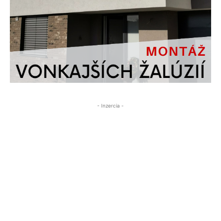
- Inzercia -