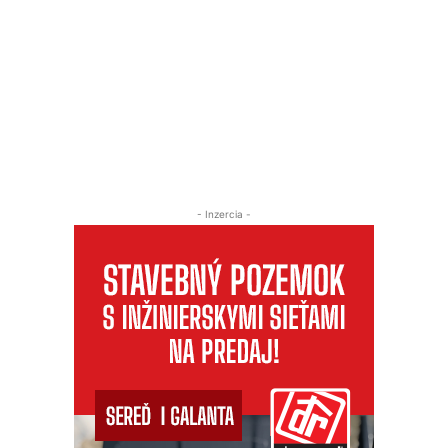
- Inzercia -