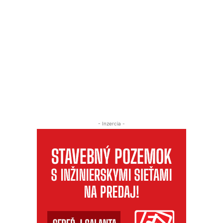
- Inzercia -