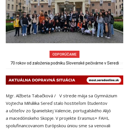
ODPORÚČAME
Pri venčení na Jesenského ulici mal usmrtiť psíka vlčiak, ktorý
mal voľne behať
Mgr. Alžbeta Tabačková / V strede mája sa Gymnázium
Vojtecha Mihálika Sereď stalo hostiteľom študentov
a učiteľov zo španielskej Valencie, portugalského Alijó
a macedónskeho Skopje. V projekte Erasmus+ FAHL
spolufinancovanom Európskou úniou sme sa venovali