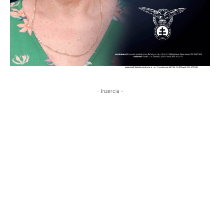
- Inzercia -