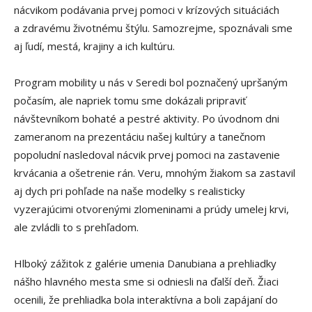
nácvikom podávania prvej pomoci v krízových situáciách
a zdravému životnému štýlu. Samozrejme, spoznávali sme
aj ľudí, mestá, krajiny a ich kultúru.
Program mobility u nás v Seredi bol poznačený upršaným
počasím, ale napriek tomu sme dokázali pripraviť
návštevníkom bohaté a pestré aktivity. Po úvodnom dni
zameranom na prezentáciu našej kultúry a tanečnom
popoludní nasledoval nácvik prvej pomoci na zastavenie
krvácania a ošetrenie rán. Veru, mnohým žiakom sa zastavil
aj dych pri pohľade na naše modelky s realisticky
vyzerajúcimi otvorenými zlomeninami a prúdy umelej krvi,
ale zvládli to s prehľadom.
Hlboký zážitok z galérie umenia Danubiana a prehliadky
nášho hlavného mesta sme si odniesli na ďalší deň. Žiaci
ocenili, že prehliadka bola interaktívna a boli zapájaní do