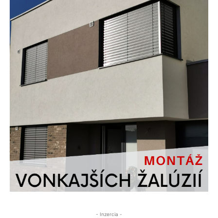
- Inzercia -