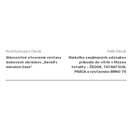
Predchádzajúci článok
Ďalší článok
Slávnostné otvorenie výstavy
Niekoľko zaujímavých odznakov
dobových obrázkov „Sereď v
pribudlo do vitrín v Múzeu
minulom čase“
totality – ČEDOK, TATRATOUR,
PRÁCA a výstavisko BRNO 70