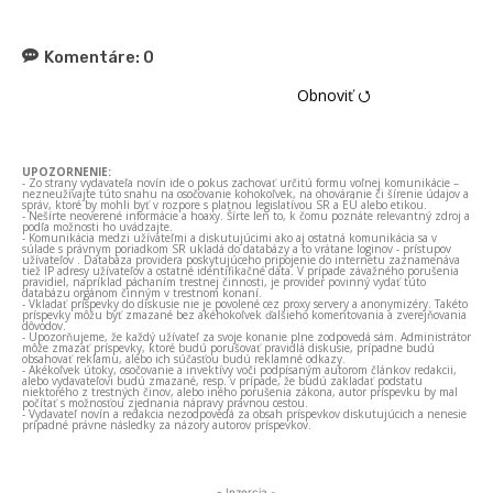
Komentáre:
0
Obnoviť ⭯
UPOZORNENIE:
- Zo strany vydavateľa novín ide o pokus zachovať určitú formu voľnej komunikácie –
nezneužívajte túto snahu na osočovanie kohokoľvek, na ohováranie či šírenie údajov a
správ, ktoré by mohli byť v rozpore s platnou legislatívou SR a EÚ alebo etikou.
- Nešírte neoverené informácie a hoaxy. Šírte len to, k čomu poznáte relevantný zdroj a
podľa možnosti ho uvádzajte.
- Komunikácia medzi užívateľmi a diskutujúcimi ako aj ostatná komunikácia sa v
súlade s právnym poriadkom SR ukladá do databázy a to vrátane loginov - prístupov
užívateľov . Databáza providera poskytujúceho pripojenie do internetu zaznamenáva
tiež IP adresy užívateľov a ostatné identifikačné dáta. V prípade závažného porušenia
pravidiel, napríklad páchaním trestnej činnosti, je provider povinný vydať túto
databázu orgánom činným v trestnom konaní.
- Vkladať príspevky do diskusie nie je povolené cez proxy servery a anonymizéry. Takéto
príspevky môžu byť zmazané bez akéhokoľvek ďalšieho komentovania a zverejňovania
dôvodov.
- Upozorňujeme, že každý užívateľ za svoje konanie plne zodpovedá sám. Administrátor
môže zmazať príspevky, ktoré budú porušovať pravidlá diskusie, prípadne budú
obsahovať reklamu, alebo ich súčasťou budú reklamné odkazy.
- Akékoľvek útoky, osočovanie a invektívy voči podpísaným autorom článkov redakcii,
alebo vydavateľovi budú zmazané, resp. v prípade, že budú zakladať podstatu
niektorého z trestných činov, alebo iného porušenia zákona, autor príspevku by mal
počítať s možnosťou zjednania nápravy právnou cestou.
- Vydavateľ novín a redakcia nezodpovedá za obsah príspevkov diskutujúcich a nenesie
prípadné právne následky za názory autorov príspevkov.
- Inzercia -