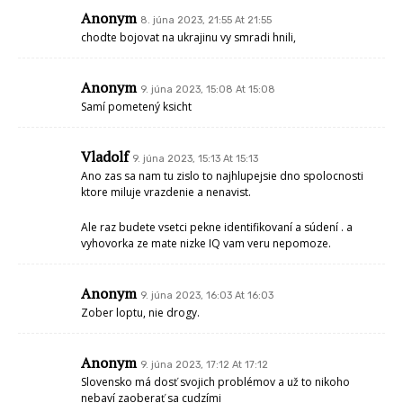
Anonym
8. júna 2023, 21:55 At 21:55
chodte bojovat na ukrajinu vy smradi hnili,
Anonym
9. júna 2023, 15:08 At 15:08
Samí pometený ksicht
Vladolf
9. júna 2023, 15:13 At 15:13
Ano zas sa nam tu zislo to najhlupejsie dno spolocnosti
ktore miluje vrazdenie a nenavist.
Ale raz budete vsetci pekne identifikovaní a súdení . a
vyhovorka ze mate nizke IQ vam veru nepomoze.
Anonym
9. júna 2023, 16:03 At 16:03
Zober loptu, nie drogy.
Anonym
9. júna 2023, 17:12 At 17:12
Slovensko má dosť svojich problémov a už to nikoho
nebaví zaoberať sa cudzími