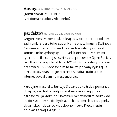
Anonym
8. júna 2023, 7:02 At 7:02
,,tomu chapu,,??? TOMU?
ty si doma za toho vzdelaneho?
par faktov
8. júna 2023, 7:08 At 7:08
Grigorij Meseznikov: rusko ukrajinsky žid, ktoreho rodicov
zachranila z lagru toho super Nemecka, ta hnusna Stalinova
Cervena armada… Clovek ktory kedysi velkoryso uzival
komunisticke vydobytky…. Clovek ktory po neznej velmi
rychlo otocil a cuduj sa svete zacal pracovat v Open Society
Fund/ Soros/ a spoluzakladal IVO s Butorom ktory rovnako
pracoval v OSF/ Soros/Vidim to tak ze potkany vyliezaju z
dier . Hoaxy? nastudujte si a zistite. Ludia studujte ten
internet pokial vam ho nescenzuruju.
K ukrajine: nase elity burcuju Slovakov ako treba pomahat
ukrajine, ako treba podporovat ukrajinu v boji proti
agresorovi. Ja vidim po Slovensku behat kopu mladikov od
20 do 50 rokov na drahych autach a s nimi dalsie skupinky
ukrajinskych obcanov v podobnom veku,Preco nejdu
bojovat za svoju krajinu?