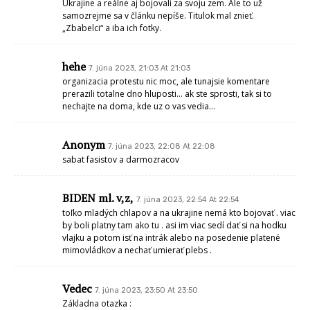
Ukrajine a reálne aj bojovali za svoju zem. Ale to už
samozrejme sa v článku nepíše. Titulok mal znieť.
„Zbabelci“ a iba ich fotky.
hehe
7. júna 2023, 21:03 At 21:03
organizacia protestu nic moc, ale tunajsie komentare
prerazili totalne dno hluposti… ak ste sprosti, tak si to
nechajte na doma, kde uz o vas vedia…
Anonym
7. júna 2023, 22:08 At 22:08
sabat fasistov a darmozracov
BIDEN ml. v,z,
7. júna 2023, 22:54 At 22:54
toľko mladých chlapov a na ukrajine nemá kto bojovať . viac
by boli platny tam ako tu . asi im viac sedí dať si na hodku
vlajku a potom isť na intrák alebo na posedenie platené
mimovládkov a nechať umierať plebs .
Vedec
7. júna 2023, 23:50 At 23:50
Základna otazka :