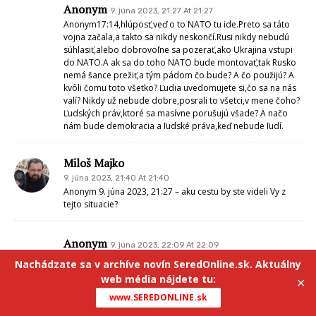
Anonym
9. júna 2023, 21:27 At 21:27
Anonym17:14,hlúposť,veď o to NATO tu ide.Preto sa táto
vojna začala,a takto sa nikdy neskončí.Rusi nikdy nebudú
súhlasiť,alebo dobrovoľne sa pozerať,ako Ukrajina vstupi
do NATO.A ak sa do toho NATO bude montovať,tak Rusko
nemá šance prežiť,a tým pádom čo bude? A čo použijú? A
kvôli čomu toto všetko? Ľudia uvedomujete si,čo sa na nás
valí? Nikdy už nebude dobre,posrali to všetci,v mene čoho?
Ľudských práv,ktoré sa masívne porušujú všade? A načo
nám bude demokracia a ľudské práva,keď nebude ľudí.
Miloš Majko
9. júna 2023, 21:40 At 21:40
Anonym 9. júna 2023, 21:27 – aku cestu by ste videli Vy z
tejto situacie?
Anonym
9. júna 2023, 22:09 At 22:09
Každá vojna sa skončila najprv prímerím,zastavením
Nachádzate sa v archíve novín SeredOnline.sk. Aktuálny
bojových operácií,a vyjednávanim.Moze to trvať dlhé
web média nájdete tu:
✕
roky.Moze sa to hocikedy zvrtnúť,môžu nastať rôzne
provokácie,z jednej aj z druhé strany.Ale treba na to
www.SEREDONLINE.sk
múdrych ľudí a štátnikov.Mozno,že tie republiky zostanú pri