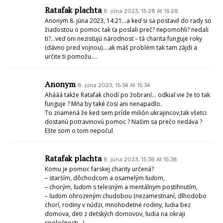
Ratafak plachta
8. júna 2023, 15:28 At 15:28
Anonym 8. júna 2023, 14:21…a keď si sa postavil do rady so
žiadostou o pomoc tak ťa poslali preč? nepomohli? nedali
ti?…veď oni nezisťujú národnosť – tá charita funguje roky
(dávno pred vojnou)….ak máš problém tak tam zájdi a
určite ti pomožu….
Anonym
8. júna 2023, 15:34 At 15:34
Ahááá takže Ratafak chodí po žobraní… odkiaľ vie že to tak
funguje ? Mňa by také čosi ani nenapadlo.
To znamená že ked sem príde milión ukrajincov,tak všetci
dostanú potravinovú pomoc ? Našim sa prečo nedáva ?
Ešte som o tom nepočul
Ratafak plachta
8. júna 2023, 15:38 At 15:38
Komu je pomoc farskej charity určená?
– starším, dôchodcom a osamelým ľuďom,
– chorým, ľuďom s telesným a mentálnym postihnutím,
– ľuďom ohrozeným chudobou (nezamestnaní, dlhodobo
chorí, rodiny v núdzi, mnohodetné rodiny, ľudia bez
domova, deti z detských domovov, ľudia na okraji
spoločnosti…),