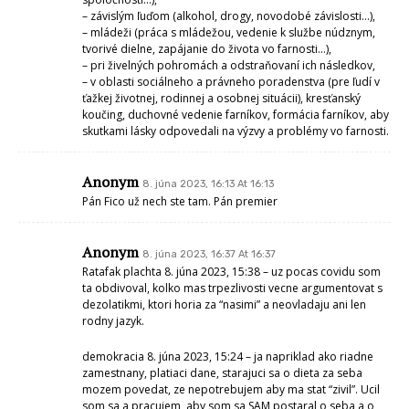
– závislým ľuďom (alkohol, drogy, novodobé závislosti…),
– mládeži (práca s mládežou, vedenie k službe núdznym,
tvorivé dielne, zapájanie do života vo farnosti…),
– pri živelných pohromách a odstraňovaní ich následkov,
– v oblasti sociálneho a právneho poradenstva (pre ľudí v
ťažkej životnej, rodinnej a osobnej situácii), kresťanský
koučing, duchovné vedenie farníkov, formácia farníkov, aby
skutkami lásky odpovedali na výzvy a problémy vo farnosti.
Anonym
8. júna 2023, 16:13 At 16:13
Pán Fico už nech ste tam. Pán premier
Anonym
8. júna 2023, 16:37 At 16:37
Ratafak plachta 8. júna 2023, 15:38 – uz pocas covidu som
ta obdivoval, kolko mas trpezlivosti vecne argumentovat s
dezolatikmi, ktori horia za “nasimi” a neovladaju ani len
rodny jazyk.
demokracia 8. júna 2023, 15:24 – ja napriklad ako riadne
zamestnany, platiaci dane, starajuci sa o dieta za seba
mozem povedat, ze nepotrebujem aby ma stat “zivil”. Ucil
som sa a pracujem, aby som sa SAM postaral o seba a o