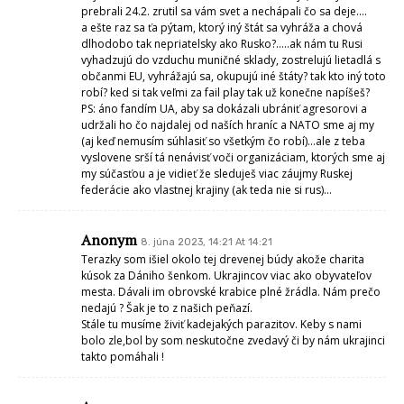
prebrali 24.2. zrutil sa vám svet a nechápali čo sa deje….
a ešte raz sa ťa pýtam, ktorý iný štát sa vyhráža a chová
dlhodobo tak nepriatelsky ako Rusko?…..ak nám tu Rusi
vyhadzujú do vzduchu muničné sklady, zostrelujú lietadlá s
občanmi EU, vyhrážajú sa, okupujú iné štáty? tak kto iný toto
robí? ked si tak veľmi za fail play tak už konečne napíšeš?
PS: áno fandím UA, aby sa dokázali ubrániť agresorovi a
udržali ho čo najdalej od naších hraníc a NATO sme aj my
(aj keď nemusím súhlasiť so všetkým čo robí)…ale z teba
vyslovene srší tá nenávisť voči organizáciam, ktorých sme aj
my súčasťou a je vidieť že sleduješ viac záujmy Ruskej
federácie ako vlastnej krajiny (ak teda nie si rus)…
Anonym
8. júna 2023, 14:21 At 14:21
Terazky som išiel okolo tej drevenej búdy akože charita
kúsok za Dániho šenkom. Ukrajincov viac ako obyvateľov
mesta. Dávali im obrovské krabice plné žrádla. Nám prečo
nedajú ? Šak je to z našich peňazí.
Stále tu musíme živiť kadejakých parazitov. Keby s nami
bolo zle,bol by som neskutočne zvedavý či by nám ukrajinci
takto pomáhali !