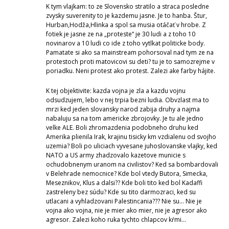
K tym vlajkam: to ze Slovensko stratilo a straca posledne
zvysky suverenity to je kazdemu jasne. Je to hanba. Štur,
Hurban,Hodža,Hlinka a spol sa musia otáčať v hrobe. Z
fotiek je jasne ze na „proteste“ je 30 ludi a z toho 10
novinarov a 10 ludi co ide z toho vytlkat politicke body.
Pamatate si ako sa mainstream pohorsoval nad tym ze na
protestoch proti matovicovi su deti? tu je to samozrejme v
poriadku. Neni protest ako protest. Zalezi ake farby hájite.
K tej objektivite: kazda vojna je zla a kazdu vojnu
odsudzujem, lebo v nej trpia bezni ludia. Obvzlast ma to
mrzi ked jeden slovansky narod zabija druhy a najma
nabaluju sa na tom americke zbrojovky. Je tu ale jedno
velke ALE. Boli zhromazdenia podobneho druhu ked
Amerika plienila Irak, krajinu tisicky km vzdialenu od svojho
uzemia? Boli po uliciach vyvesane juhoslovanske vlajky, ked
NATO a US army zhadzovalo kazetove municie s
ochudobnenym uranom na civilistov? Ked sa bombardovali
v Belehrade nemocnice? Kde bol vtedy Butora, Simecka,
Meseznikov, Klus a dalsi?? Kde boli tito ked bol Kadaffi
zastreleny bez súdu? Kde su tito darmozraci, ked su
utlacani a vyhladzovani Palestincania??? Nie su… Nie je
vojna ako vojna, nie je mier ako mier, nie je agresor ako
agresor. Zalezi koho ruka tychto chlapcov kŕmi…