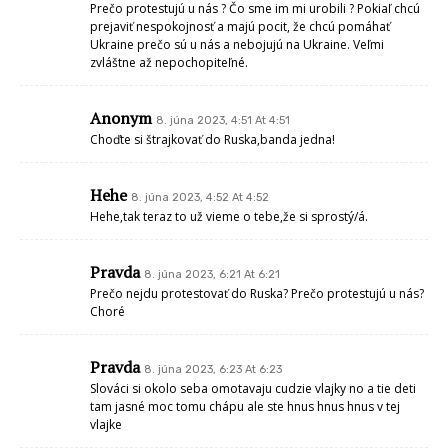
Prečo protestujú u nás ? Čo sme im mi urobili ? Pokiaľ chcú
prejaviť nespokojnosť a majú pocit, že chcú pomáhať
Ukraine prečo sú u nás a nebojujú na Ukraine. Veľmi
zvláštne až nepochopiteľné.
Anonym
8. júna 2023, 4:51 At 4:51
Choďte si štrajkovať do Ruska,banda jedna!
Hehe
8. júna 2023, 4:52 At 4:52
Hehe,tak teraz to už vieme o tebe,že si sprostý/á.
Pravda
8. júna 2023, 6:21 At 6:21
Prečo nejdu protestovať do Ruska? Prečo protestujú u nás?
Choré
Pravda
8. júna 2023, 6:23 At 6:23
Slováci si okolo seba omotavaju cudzie vlajky no a tie deti
tam jasné moc tomu chápu ale ste hnus hnus hnus v tej
vlajke