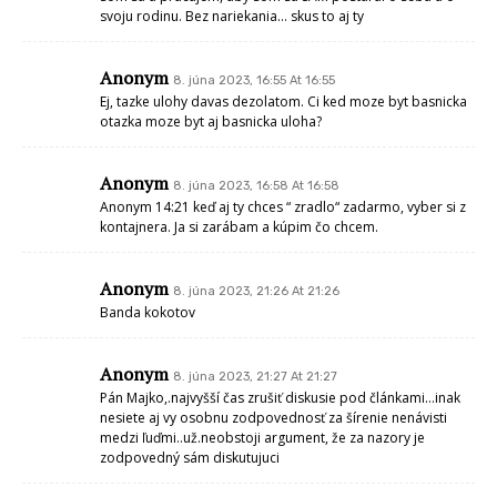
svoju rodinu. Bez nariekania… skus to aj ty
Anonym
8. júna 2023, 16:55 At 16:55
Ej, tazke ulohy davas dezolatom. Ci ked moze byt basnicka
otazka moze byt aj basnicka uloha?
Anonym
8. júna 2023, 16:58 At 16:58
Anonym 14:21 keď aj ty chces “ zradlo“ zadarmo, vyber si z
kontajnera. Ja si zarábam a kúpim čo chcem.
Anonym
8. júna 2023, 21:26 At 21:26
Banda kokotov
Anonym
8. júna 2023, 21:27 At 21:27
Pán Majko,.najvyšší čas zrušiť diskusie pod článkami…inak
nesiete aj vy osobnu zodpovednosť za šírenie nenávisti
medzi ľuďmi..už.neobstoji argument, že za nazory je
zodpovedný sám diskutujuci