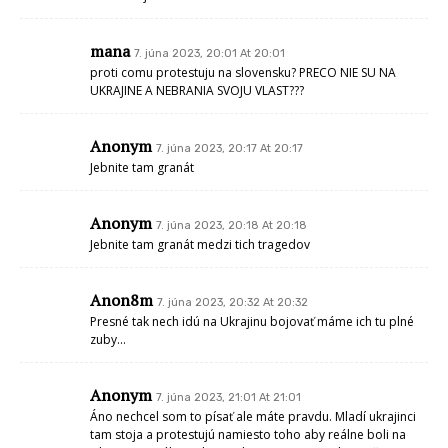
mana
7. júna 2023, 20:01 At 20:01
proti comu protestuju na slovensku? PRECO NIE SU NA
UKRAJINE A NEBRANIA SVOJU VLAST???
Anonym
7. júna 2023, 20:17 At 20:17
Jebnite tam granát
Anonym
7. júna 2023, 20:18 At 20:18
Jebnite tam granát medzi tich tragedov
Anon8m
7. júna 2023, 20:32 At 20:32
Presné tak nech idú na Ukrajinu bojovať máme ich tu plné
zuby…
Anonym
7. júna 2023, 21:01 At 21:01
Áno nechcel som to písať ale máte pravdu. Mladí ukrajinci
tam stoja a protestujú namiesto toho aby reálne boli na