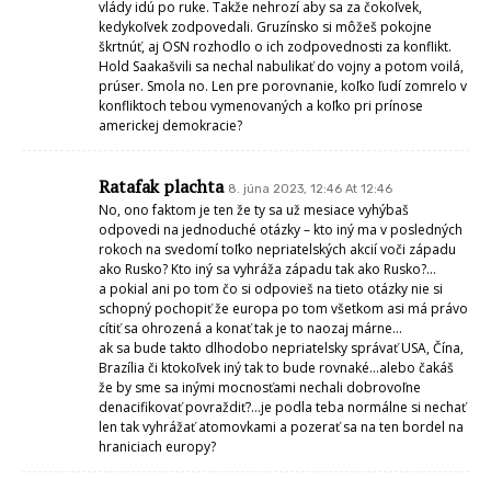
vlády idú po ruke. Takže nehrozí aby sa za čokoľvek,
kedykoľvek zodpovedali. Gruzínsko si môžeš pokojne
škrtnúť, aj OSN rozhodlo o ich zodpovednosti za konflikt.
Hold Saakašvili sa nechal nabulikať do vojny a potom voilá,
prúser. Smola no. Len pre porovnanie, koľko ľudí zomrelo v
konfliktoch tebou vymenovaných a koľko pri prínose
americkej demokracie?
Ratafak plachta
8. júna 2023, 12:46 At 12:46
No, ono faktom je ten že ty sa už mesiace vyhýbaš
odpovedi na jednoduché otázky – kto iný ma v posledných
rokoch na svedomí toľko nepriatelských akcií voči západu
ako Rusko? Kto iný sa vyhráža západu tak ako Rusko?…
a pokial ani po tom čo si odpovieš na tieto otázky nie si
schopný pochopiť že europa po tom všetkom asi má právo
cítiť sa ohrozená a konať tak je to naozaj márne…
ak sa bude takto dlhodobo nepriatelsky správať USA, Čína,
Brazília či ktokoľvek iný tak to bude rovnaké…alebo čakáš
že by sme sa inými mocnosťami nechali dobrovoľne
denacifikovať povraždiť?…je podla teba normálne si nechať
len tak vyhrážať atomovkami a pozerať sa na ten bordel na
hraniciach europy?