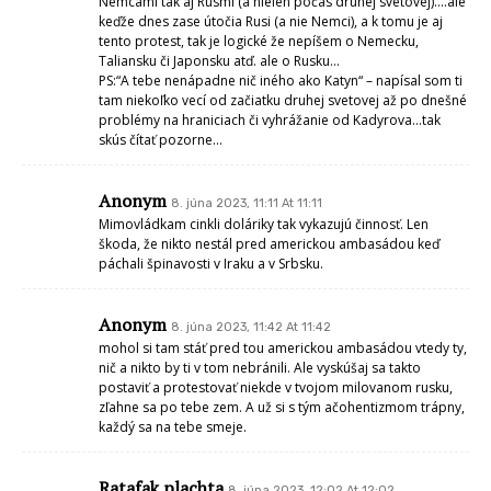
Nemcami tak aj Rusmi (a nielen počas druhej svetovej)….ale
keďže dnes zase útočia Rusi (a nie Nemci), a k tomu je aj
tento protest, tak je logické že nepíšem o Nemecku,
Taliansku či Japonsku atď. ale o Rusku…
PS:“A tebe nenápadne nič iného ako Katyn“ – napísal som ti
tam niekoľko vecí od začiatku druhej svetovej až po dnešné
problémy na hraniciach či vyhrážanie od Kadyrova…tak
skús čítať pozorne…
Anonym
8. júna 2023, 11:11 At 11:11
Mimovládkam cinkli doláriky tak vykazujú činnosť. Len
škoda, že nikto nestál pred americkou ambasádou keď
páchali špinavosti v Iraku a v Srbsku.
Anonym
8. júna 2023, 11:42 At 11:42
mohol si tam stáť pred tou americkou ambasádou vtedy ty,
nič a nikto by ti v tom nebránili. Ale vyskúšaj sa takto
postaviť a protestovať niekde v tvojom milovanom rusku,
zľahne sa po tebe zem. A už si s tým ačohentizmom trápny,
každý sa na tebe smeje.
Ratafak plachta
8. júna 2023, 12:02 At 12:02