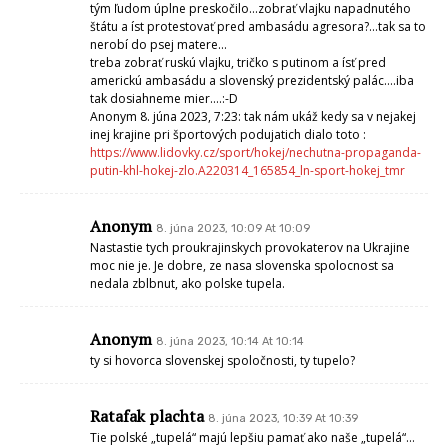
tým ľudom úplne preskočilo…zobrať vlajku napadnutého
štátu a íst protestovať pred ambasádu agresora?…tak sa to
nerobí do psej matere…
treba zobrať ruskú vlajku, tričko s putinom a ísť pred
americkú ambasádu a slovenský prezidentský palác….iba
tak dosiahneme mier….:-D
Anonym 8. júna 2023, 7:23: tak nám ukáž kedy sa v nejakej
inej krajine pri športových podujatich dialo toto :
https://www.lidovky.cz/sport/hokej/nechutna-propaganda-
putin-khl-hokej-zlo.A220314_165854_ln-sport-hokej_tmr
Anonym
8. júna 2023, 10:09 At 10:09
Nastastie tych proukrajinskych provokaterov na Ukrajine
moc nie je. Je dobre, ze nasa slovenska spolocnost sa
nedala zblbnut, ako polske tupela.
Anonym
8. júna 2023, 10:14 At 10:14
ty si hovorca slovenskej spoločnosti, ty tupelo?
Ratafak plachta
8. júna 2023, 10:39 At 10:39
Tie polské „tupelá“ majú lepšiu pamať ako naše „tupelá“…