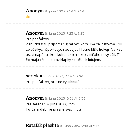
Anonym
8. júna 2023, 7:19 At 7:19
Anonym
8. júna 2023, 7:23 At 7:23
Pre par faktov :
Zabudol si tu pripomenúť milovníkom USA že Rusov vylúčili
zo všetkých športových podujatí,hlavne MS v hokeji. Ale ked
usáci napádali kde koho,tak ich nikto z ničoho nevylúčil. Tí
čo majú ešte aj teraz klapky na očiach ľutujem.
seredan
8. júna 2023, 7:26 At 7:26
Pre par faktov, presne vystihnuté.
Anonym
8. júna 2023, 8:36 At 8:36
Pre seredan 8. júna 2023, 7:26
To, že si debil je presne vystihnuté.
Ratafak plachta
8. júna 2023, 9:18 At 9:18