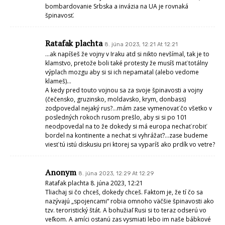
bombardovanie Srbska a invázia na UA je rovnaká
špinavosť.
Ratafak plachta
8. júna 2023, 12:21 At 12:21
…ak napíšeš že vojny v Iraku atd si nikto nevšímal, tak je to
klamstvo, pretože boli také protesty že musíš mať totálny
výplach mozgu aby si si ich nepamatal (alebo vedome
klameš)…
A kedy pred touto vojnou sa za svoje špinavosti a vojny
(čečensko, gruzinsko, moldavsko, krym, donbass)
zodpovedal nejaký rus?…mám zase vymenovať čo všetko v
posledných rokoch rusom prešlo, aby si si po 101
neodpovedal na to že dokedy si má europa nechať robiť
bordel na kontinente a nechat si vyhrážať?…zase budeme
viesť tú istú diskusiu pri ktorej sa vyparíš ako prdík vo vetre?
Anonym
8. júna 2023, 12:29 At 12:29
Ratafak plachta 8. júna 2023, 12:21
Tliachaj si čo chceš, dokedy chceš. Faktom je, že tí čo sa
nazývajú „spojencami“ robia omnoho väčšie špinavosti ako
tzv. teroristický štát. A bohužiaľ Rusi si to teraz odserú vo
veľkom. A amíci ostanú zas vysmiati lebo im naše bábkové