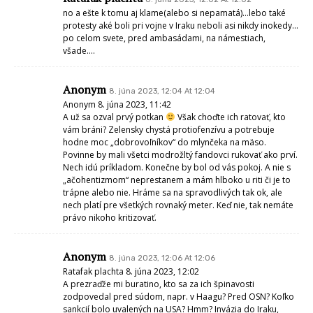
no a ešte k tomu aj klame(alebo si nepamatá)…lebo také
protesty aké boli pri vojne v Iraku neboli asi nikdy inokedy…
po celom svete, pred ambasádami, na námestiach,
všade….
Anonym
8. júna 2023, 12:04 At 12:04
Anonym 8. júna 2023, 11:42
A už sa ozval prvý potkan
Však choďte ich ratovať, kto
vám bráni? Zelensky chystá protiofenzívu a potrebuje
hodne moc „dobrovoľníkov“ do mlynčeka na mäso.
Povinne by mali všetci modrožltý fandovci rukovať ako prví.
Nech idú príkladom. Konečne by bol od vás pokoj. A nie s
„ačohentizmom“ neprestanem a mám hlboko u riti či je to
trápne alebo nie. Hráme sa na spravodlivých tak ok, ale
nech platí pre všetkých rovnaký meter. Keď nie, tak nemáte
právo nikoho kritizovať.
Anonym
8. júna 2023, 12:06 At 12:06
Ratafak plachta 8. júna 2023, 12:02
A prezraďže mi buratino, kto sa za ich špinavosti
zodpovedal pred súdom, napr. v Haagu? Pred OSN? Koľko
sankcií bolo uvalených na USA? Hmm? Invázia do Iraku,