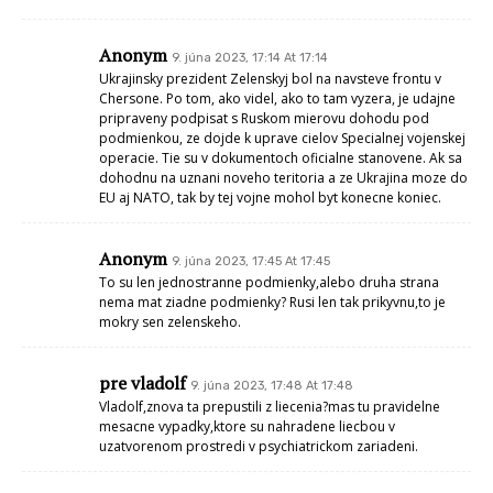
Anonym
9. júna 2023, 17:14 At 17:14
Ukrajinsky prezident Zelenskyj bol na navsteve frontu v
Chersone. Po tom, ako videl, ako to tam vyzera, je udajne
pripraveny podpisat s Ruskom mierovu dohodu pod
podmienkou, ze dojde k uprave cielov Specialnej vojenskej
operacie. Tie su v dokumentoch oficialne stanovene. Ak sa
dohodnu na uznani noveho teritoria a ze Ukrajina moze do
EU aj NATO, tak by tej vojne mohol byt konecne koniec.
Anonym
9. júna 2023, 17:45 At 17:45
To su len jednostranne podmienky,alebo druha strana
nema mat ziadne podmienky? Rusi len tak prikyvnu,to je
mokry sen zelenskeho.
pre vladolf
9. júna 2023, 17:48 At 17:48
Vladolf,znova ta prepustili z liecenia?mas tu pravidelne
mesacne vypadky,ktore su nahradene liecbou v
uzatvorenom prostredi v psychiatrickom zariadeni.