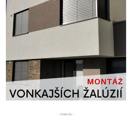
- Inzercia -