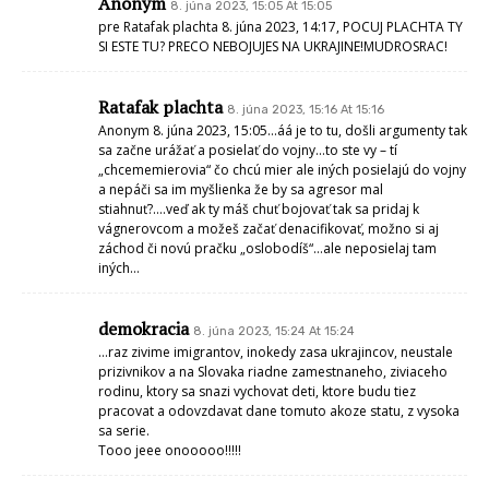
Anonym
8. júna 2023, 15:05 At 15:05
pre Ratafak plachta 8. júna 2023, 14:17, POCUJ PLACHTA TY
SI ESTE TU? PRECO NEBOJUJES NA UKRAJINE!MUDROSRAC!
Ratafak plachta
8. júna 2023, 15:16 At 15:16
Anonym 8. júna 2023, 15:05…áá je to tu, došli argumenty tak
sa začne urážať a posielať do vojny…to ste vy – tí
„chcememierovia“ čo chcú mier ale iných posielajú do vojny
a nepáči sa im myšlienka že by sa agresor mal
stiahnuť?….veď ak ty máš chuť bojovať tak sa pridaj k
vágnerovcom a možeš začať denacifikovať, možno si aj
záchod či novú pračku „oslobodíš“…ale neposielaj tam
iných…
demokracia
8. júna 2023, 15:24 At 15:24
…raz zivime imigrantov, inokedy zasa ukrajincov, neustale
prizivnikov a na Slovaka riadne zamestnaneho, ziviaceho
rodinu, ktory sa snazi vychovat deti, ktore budu tiez
pracovat a odovzdavat dane tomuto akoze statu, z vysoka
sa serie.
Tooo jeee onooooo!!!!!