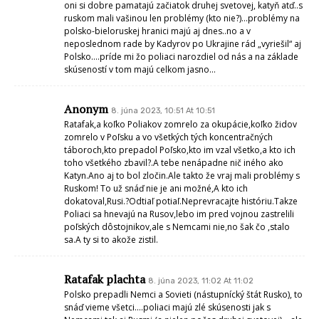
oni si dobre pamatajú začiatok druhej svetovej, katyň atď..s
ruskom mali vašinou len problémy (kto nie?)…problémy na
polsko-bieloruskej hranici majú aj dnes..no a v
neposlednom rade by Kadyrov po Ukrajine rád „vyriešil“ aj
Polsko….príde mi žo poliaci narozdiel od nás a na základe
skúseností v tom majú celkom jasno…
Anonym
8. júna 2023, 10:51 At 10:51
Ratafak,a koľko Poliakov zomrelo za okupácie,koľko židov
zomrelo v Poľsku a vo všetkých tých koncentračných
táboroch,kto prepadol Poľsko,kto im vzal všetko,a kto ich
toho všetkého zbavil?.A tebe nenápadne nič iného ako
Katyn.Ano aj to bol zločin.Ale takto že vraj mali problémy s
Ruskom! To už snáď nie je ani možné,A kto ich
dokatoval,Rusi.?Odtiaľ potiaľ.Neprevracajte históriu.Takze
Poliaci sa hnevajú na Rusov,lebo im pred vojnou zastrelili
poľských dôstojnikov,ale s Nemcami nie,no šak čo ,stalo
sa.A ty si to akože zistil.
Ratafak plachta
8. júna 2023, 11:02 At 11:02
Polsko prepadli Nemci a Sovieti (nástupnícký štát Rusko), to
snáď vieme všetci….poliaci majú zlé skúsenosti jak s