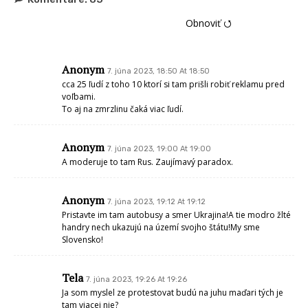
Obnoviť ⭯
Anonym
7. júna 2023, 18:50 At 18:50
cca 25 ľudí z toho 10 ktorí si tam prišli robiť reklamu pred
voľbami.
To aj na zmrzlinu čaká viac ľudí.
Anonym
7. júna 2023, 19:00 At 19:00
A moderuje to tam Rus. Zaujímavý paradox.
Anonym
7. júna 2023, 19:12 At 19:12
Pristavte im tam autobusy a smer Ukrajina!A tie modro žlté
handry nech ukazujú na území svojho štátu!My sme
Slovensko!
Tela
7. júna 2023, 19:26 At 19:26
Ja som myslel ze protestovat budú na juhu maďari tých je
tam viacej nie?