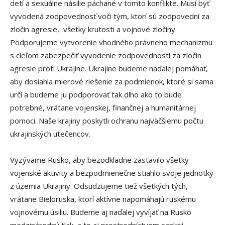
detí a sexuálne násilie páchané v tomto konflikte. Musí byť
vyvodená zodpovednosť voči tým, ktorí sú zodpovední za
zločin agresie, všetky krutosti a vojnové zločiny.
Podporujeme vytvorenie vhodného právneho mechanizmu
s cieľom zabezpečiť vyvodenie zodpovednosti za zločin
agresie proti Ukrajine. Ukrajine budeme naďalej pomáhať,
aby dosiahla mierové riešenie za podmienok, ktoré si sama
určí a budeme ju podporovať tak dlho ako to bude
potrebné, vrátane vojenskej, finančnej a humanitárnej
pomoci. Naše krajiny poskytli ochranu najväčšiemu počtu
ukrajinských utečencov.
Vyzývame Rusko, aby bezodkladne zastavilo všetky
vojenské aktivity a bezpodmienečne stiahlo svoje jednotky
z územia Ukrajiny. Odsudzujeme tiež všetkých tých,
vrátane Bieloruska, ktorí aktívne napomáhajú ruskému
vojnovému úsiliu. Budeme aj naďalej vyvíjať na Rusko
medzinárodný tlak, a to aj prostredníctvom sankcií.