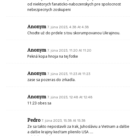
od niektorych fanaticko-nabozenskych pre spolocnost
nebezpecnych zoskupeni
Anonym
7. júna 2023, 4:38 At 4:38
Choďte už do prdele s tou skorumpovanou Ukrajinou.
Anonym
7. júna 2023, 11:20 At 11:20
Pekná kopa hnoja na tej fotke
Anonym
7. júna 2023, 11:23 At 11:23
zase sa pozeras do zrkadla.
Anonym
7. júna 2023, 12:48 At 12:48
11:23 obes sa
Pedro
7. júna 2023, 15:38 At 15:38
Ze sa takto nepostavili za Irak, Juhosláviu a Vietnam a ďalšie
a ďalšie krajiny keď tam plienilo USA ….