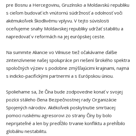
pre Bosnu a Hercegovinu, Gruzínsko a Moldavskú republiku
s cieľom budovať ich vnútornú súdržnosť a odolnosť voči
akémukoľvek škodlivému vplyvu. V tejto súvislosti
oceňujeme snahy Moldavskej republiky udržať stabilitu a
napredovať v reformách na jej európskej ceste.
Na summite Aliancie vo Vilniuse tiež očakávame ďalšie
zintenzívnenie našej spolupráce pri riešení širokého spektra
spoločných výziev s podobne zmýšľajúcimi krajinami, najmä
s indicko-pacifickými partnermi a s Európskou úniou.
Spoliehame sa, že Čína bude zodpovedne konať v svojej
pozícii stáleho člena Bezpečnostnej rady Organizácie
Spojených národov. Akékoľvek poskytnutie smrtiacej
pomoci ruskému agresorovi zo strany Číny by bolo
neprijateľné a len by predĺžilo trvanie konfliktu a prehĺbilo
globálnu nestabilitu.