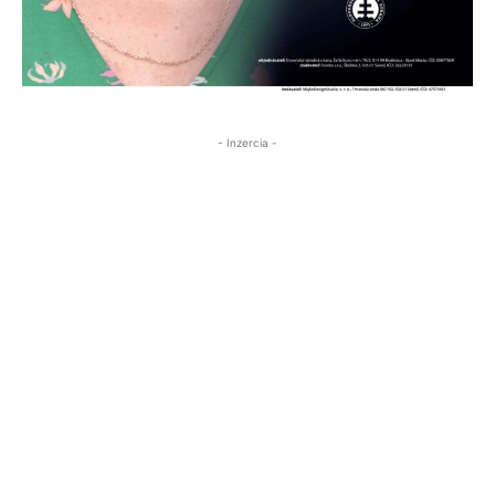
- Inzercia -