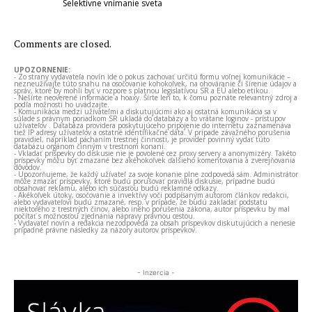
Selektívne vnímanie sveta
Comments are closed.
UPOZORNENIE:
- Zo strany vydavateľa novín ide o pokus zachovať určitú formu voľnej komunikácie –
nezneužívajte túto snahu na osočovanie kohokoľvek, na ohováranie či šírenie údajov a
správ, ktoré by mohli byť v rozpore s platnou legislatívou SR a EÚ alebo etikou.
- Nešírte neoverené informácie a hoaxy. Šírte len to, k čomu poznáte relevantný zdroj a
podľa možnosti ho uvádzajte.
- Komunikácia medzi užívateľmi a diskutujúcimi ako aj ostatná komunikácia sa v
súlade s právnym poriadkom SR ukladá do databázy a to vrátane loginov - prístupov
užívateľov . Databáza providera poskytujúceho pripojenie do internetu zaznamenáva
tiež IP adresy užívateľov a ostatné identifikačné dáta. V prípade závažného porušenia
pravidiel, napríklad páchaním trestnej činnosti, je provider povinný vydať túto
databázu orgánom činným v trestnom konaní.
- Vkladať príspevky do diskusie nie je povolené cez proxy servery a anonymizéry. Takéto
príspevky môžu byť zmazané bez akéhokoľvek ďalšieho komentovania a zverejňovania
dôvodov.
- Upozorňujeme, že každý užívateľ za svoje konanie plne zodpovedá sám. Administrátor
môže zmazať príspevky, ktoré budú porušovať pravidlá diskusie, prípadne budú
obsahovať reklamu, alebo ich súčasťou budú reklamné odkazy.
- Akékoľvek útoky, osočovanie a invektívy voči podpísaným autorom článkov redakcii,
alebo vydavateľovi budú zmazané, resp. v prípade, že budú zakladať podstatu
niektorého z trestných činov, alebo iného porušenia zákona, autor príspevku by mal
počítať s možnosťou zjednania nápravy právnou cestou.
- Vydavateľ novín a redakcia nezodpovedá za obsah príspevkov diskutujúcich a nenesie
prípadné právne následky za názory autorov príspevkov.
- Inzercia -