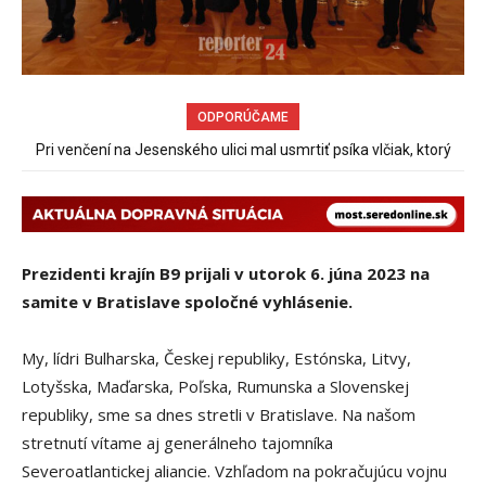
ODPORÚČAME
Pri venčení na Jesenského ulici mal usmrtiť psíka vlčiak, ktorý
mal voľne behať
Prezidenti krajín B9 prijali v utorok 6. júna 2023 na
samite v Bratislave spoločné vyhlásenie.
My, lídri Bulharska, Českej republiky, Estónska, Litvy,
Lotyšska, Maďarska, Poľska, Rumunska a Slovenskej
republiky, sme sa dnes stretli v Bratislave. Na našom
stretnutí vítame aj generálneho tajomníka
Severoatlantickej aliancie. Vzhľadom na pokračujúcu vojnu