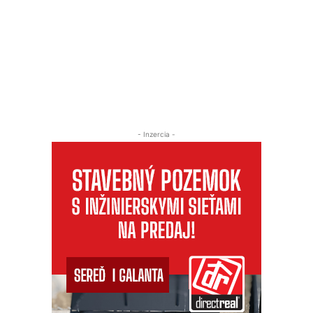
- Inzercia -