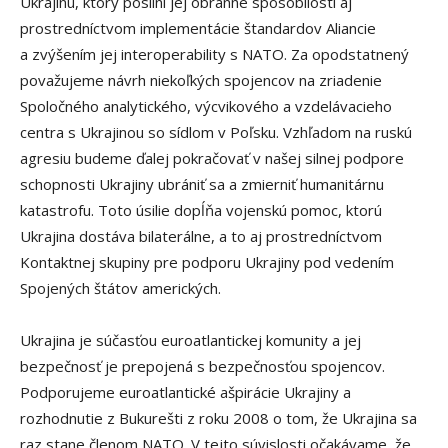
Ukrajinu, ktorý posilní jej obranné spôsobilosti aj
prostredníctvom implementácie štandardov Aliancie
a zvýšením jej interoperability s NATO. Za opodstatnený
považujeme návrh niekoľkých spojencov na zriadenie
Spoločného analytického, výcvikového a vzdelávacieho
centra s Ukrajinou so sídlom v Poľsku. Vzhľadom na ruskú
agresiu budeme ďalej pokračovať v našej silnej podpore
schopnosti Ukrajiny ubrániť sa a zmierniť humanitárnu
katastrofu. Toto úsilie dopĺňa vojenskú pomoc, ktorú
Ukrajina dostáva bilaterálne, a to aj prostredníctvom
Kontaktnej skupiny pre podporu Ukrajiny pod vedením
Spojených štátov amerických.
Ukrajina je súčasťou euroatlantickej komunity a jej
bezpečnosť je prepojená s bezpečnosťou spojencov.
Podporujeme euroatlantické ašpirácie Ukrajiny a
rozhodnutie z Bukurešti z roku 2008 o tom, že Ukrajina sa
raz stane členom NATO. V tejto súvislosti očakávame, že