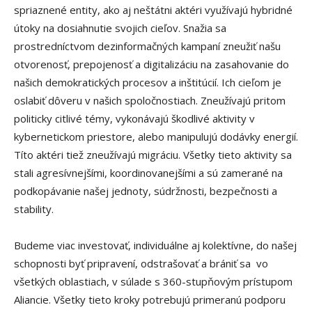
spriaznené entity, ako aj neštátni aktéri využívajú hybridné
útoky na dosiahnutie svojich cieľov. Snažia sa
prostredníctvom dezinformačných kampaní zneužiť našu
otvorenosť, prepojenosť a digitalizáciu na zasahovanie do
našich demokratických procesov a inštitúcií. Ich cieľom je
oslabiť dôveru v našich spoločnostiach. Zneužívajú pritom
politicky citlivé témy, vykonávajú škodlivé aktivity v
kybernetickom priestore, alebo manipulujú dodávky energií.
Títo aktéri tiež zneužívajú migráciu. Všetky tieto aktivity sa
stali agresívnejšími, koordinovanejšími a sú zamerané na
podkopávanie našej jednoty, súdržnosti, bezpečnosti a
stability.
Budeme viac investovať, individuálne aj kolektívne, do našej
schopnosti byť pripravení, odstrašovať a brániť sa vo
všetkých oblastiach, v súlade s 360-stupňovým prístupom
Aliancie. Všetky tieto kroky potrebujú primeranú podporu