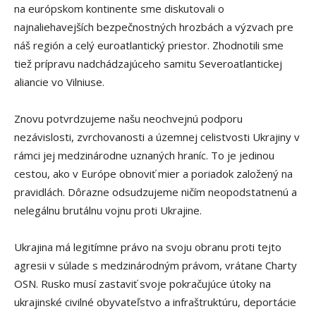
na európskom kontinente sme diskutovali o
najnaliehavejších bezpečnostných hrozbách a výzvach pre
náš región a celý euroatlantický priestor. Zhodnotili sme
tiež prípravu nadchádzajúceho samitu Severoatlantickej
aliancie vo Vilniuse.
Znovu potvrdzujeme našu neochvejnú podporu
nezávislosti, zvrchovanosti a územnej celistvosti Ukrajiny v
rámci jej medzinárodne uznaných hraníc. To je jedinou
cestou, ako v Európe obnoviť mier a poriadok založený na
pravidlách. Dôrazne odsudzujeme ničím neopodstatnenú a
nelegálnu brutálnu vojnu proti Ukrajine.
Ukrajina má legitímne právo na svoju obranu proti tejto
agresii v súlade s medzinárodným právom, vrátane Charty
OSN. Rusko musí zastaviť svoje pokračujúce útoky na
ukrajinské civilné obyvateľstvo a infraštruktúru, deportácie