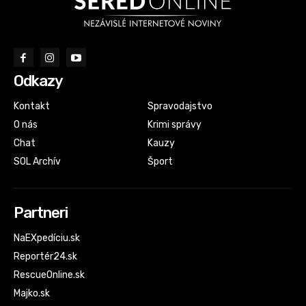
Odkazy
Kontakt
Spravodajstvo
O nás
Krimi správy
Chat
Kauzy
SOL Archív
Šport
Partneri
NaEXpedíciu.sk
Reportér24.sk
RescueOnline.sk
Majko.sk