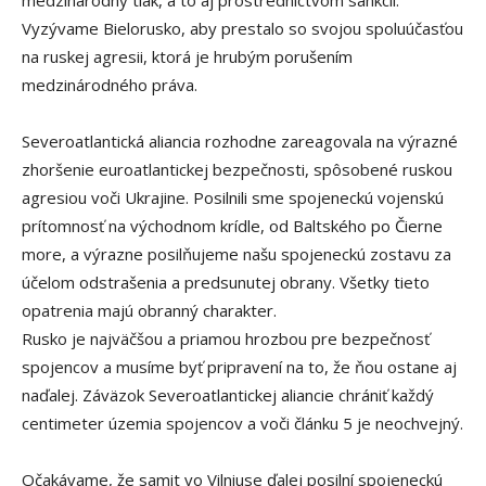
Vyzývame Bielorusko, aby prestalo so svojou spoluúčasťou
na ruskej agresii, ktorá je hrubým porušením
medzinárodného práva.
Severoatlantická aliancia rozhodne zareagovala na výrazné
zhoršenie euroatlantickej bezpečnosti, spôsobené ruskou
agresiou voči Ukrajine. Posilnili sme spojeneckú vojenskú
prítomnosť na východnom krídle, od Baltského po Čierne
more, a výrazne posilňujeme našu spojeneckú zostavu za
účelom odstrašenia a predsunutej obrany. Všetky tieto
opatrenia majú obranný charakter.
Rusko je najväčšou a priamou hrozbou pre bezpečnosť
spojencov a musíme byť pripravení na to, že ňou ostane aj
naďalej. Záväzok Severoatlantickej aliancie chrániť každý
centimeter územia spojencov a voči článku 5 je neochvejný.
Očakávame, že samit vo Vilniuse ďalej posilní spojeneckú