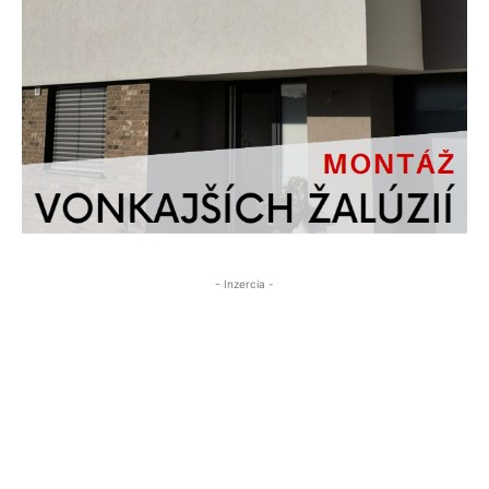
- Inzercia -