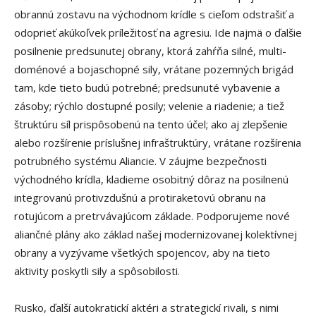
obrannú zostavu na východnom krídle s cieľom odstrašiť a
odoprieť akúkoľvek príležitosť na agresiu. Ide najmä o ďalšie
posilnenie predsunutej obrany, ktorá zahŕňa silné, multi-
doménové a bojaschopné sily, vrátane pozemných brigád
tam, kde tieto budú potrebné; predsunuté vybavenie a
zásoby; rýchlo dostupné posily; velenie a riadenie; a tiež
štruktúru síl prispôsobenú na tento účel; ako aj zlepšenie
alebo rozšírenie príslušnej infraštruktúry, vrátane rozšírenia
potrubného systému Aliancie. V záujme bezpečnosti
východného krídla, kladieme osobitný dôraz na posilnenú
integrovanú protivzdušnú a protiraketovú obranu na
rotujúcom a pretrvávajúcom základe. Podporujeme nové
aliančné plány ako základ našej modernizovanej kolektívnej
obrany a vyzývame všetkých spojencov, aby na tieto
aktivity poskytli sily a spôsobilosti.
Rusko, ďalší autokratickí aktéri a strategickí rivali, s nimi