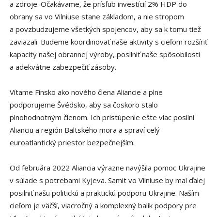
a zdroje. Očakávame, že prísľub investícií 2% HDP do
obrany sa vo Vilniuse stane základom, a nie stropom
a povzbudzujeme všetkých spojencov, aby sa k tomu tiež
zaviazali. Budeme koordinovať naše aktivity s cieľom rozšíriť
kapacity našej obrannej výroby, posilniť naše spôsobilosti
a adekvátne zabezpečiť zásoby.
Vítame Fínsko ako nového člena Aliancie a plne
podporujeme Švédsko, aby sa čoskoro stalo
plnohodnotným členom. Ich pristúpenie ešte viac posilní
Alianciu a región Baltského mora a spraví celý
euroatlantický priestor bezpečnejším.
Od februára 2022 Aliancia výrazne navýšila pomoc Ukrajine
v súlade s potrebami Kyjeva. Samit vo Vilniuse by mal ďalej
posilniť našu politickú a praktickú podporu Ukrajine. Naším
cieľom je väčší, viacročný a komplexný balík podpory pre