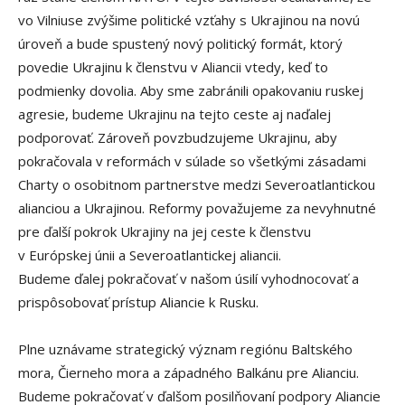
vo Vilniuse zvýšime politické vzťahy s Ukrajinou na novú
úroveň a bude spustený nový politický formát, ktorý
povedie Ukrajinu k členstvu v Aliancii vtedy, keď to
podmienky dovolia. Aby sme zabránili opakovaniu ruskej
agresie, budeme Ukrajinu na tejto ceste aj naďalej
podporovať. Zároveň povzbudzujeme Ukrajinu, aby
pokračovala v reformách v súlade so všetkými zásadami
Charty o osobitnom partnerstve medzi Severoatlantickou
alianciou a Ukrajinou. Reformy považujeme za nevyhnutné
pre ďalší pokrok Ukrajiny na jej ceste k členstvu
v Európskej únii a Severoatlantickej aliancii.
Budeme ďalej pokračovať v našom úsilí vyhodnocovať a
prispôsobovať prístup Aliancie k Rusku.
Plne uznávame strategický význam regiónu Baltského
mora, Čierneho mora a západného Balkánu pre Alianciu.
Budeme pokračovať v ďalšom posilňovaní podpory Aliancie