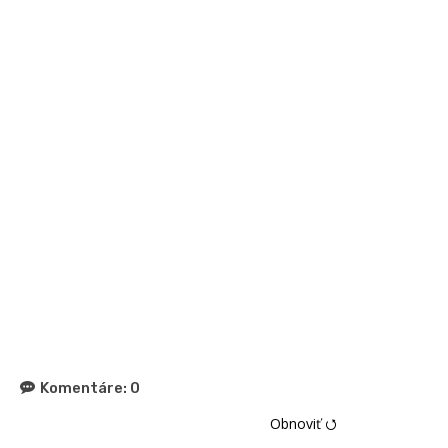
Komentáre:
0
Obnoviť ⭯