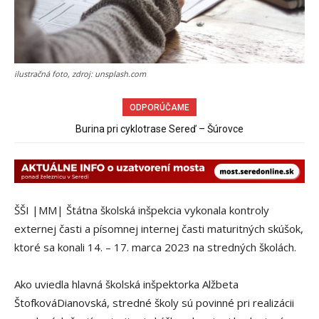
ilustračná foto, zdroj: unsplash.com
ODPORÚČAME
Od dnešnej polnoci môžu cez uzatvorený most ponad železnicu
Burina pri cyklotrase Sereď – Šúrovce
chodiť chodci a cyklisti
ŠŠI |MM| Štátna školská inšpekcia vykonala kontroly
externej časti a písomnej internej časti maturitných skúšok,
ktoré sa konali 14. – 17. marca 2023 na stredných školách.
Ako uviedla hlavná školská inšpektorka Alžbeta
ŠtofkováDianovská, stredné školy sú povinné pri realizácii