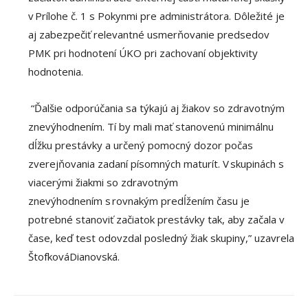
v Prílohe č. 1 s Pokynmi pre administrátora. Dôležité je
aj zabezpečiť relevantné usmerňovanie predsedov
PMK pri hodnotení ÚKO pri zachovaní objektivity
hodnotenia.
“Ďalšie odporúčania sa týkajú aj žiakov so zdravotným
znevýhodnením. Tí by mali mať stanovenú minimálnu
dĺžku prestávky a určený pomocný dozor počas
zverejňovania zadaní písomných maturít. V skupinách s
viacerými žiakmi so zdravotným
znevýhodnením s rovnakým predĺžením času je
potrebné stanoviť začiatok prestávky tak, aby začala v
čase, keď test odovzdal posledný žiak skupiny,” uzavrela
ŠtofkováDianovská.