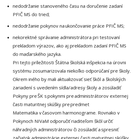
nedodržanie stanoveného času na doručenie zadaní
PFIČ MS do tried;
nedodržanie pokynov na ukončovanie práce PFIČ MS;
nekorektné správanie administrátora pri testovaní
prekladom výrazov, ako aj prekladom zadaní PFIČ MS
do maďarského jazyka.
Pri tejto príležitosti Štátna školská inšpekcia na úrovni
systému zosumarizovala niekoľko odporúčaní pre školy.
Okrem iného by mali aktualizovať sieť škôl a školských
zariadení s uvedením sídla/adresy školy a zosúladiť
Pokyny pre ŠK s pokynmi pre administrátorov externej
časti maturitnej skúšky pre predmet
Matematika v časovom harmonograme. Rovnako v
Pokynoch NIVaM odporučiť riaditeľom škôl určiť
náhradných administrátorov či zosúladiť a spresniť
začiatok administrácie externej časti maturitnej skúšky