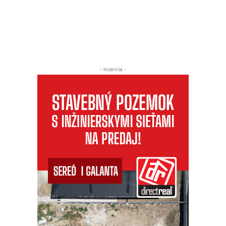
- Inzercia -