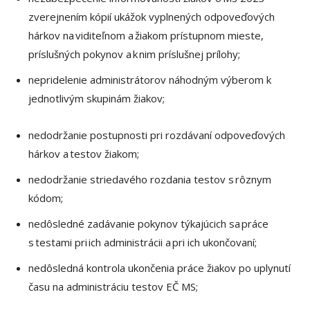
zverejnením kópií ukážok vyplnených odpoveďových
hárkov na viditeľnom a žiakom prístupnom mieste,
príslušných pokynov a k nim príslušnej prílohy;
nepridelenie administrátorov náhodným výberom k
jednotlivým skupinám žiakov;
nedodržanie postupnosti pri rozdávaní odpoveďových
hárkov a testov žiakom;
nedodržanie striedavého rozdania testov s rôznym
kódom;
nedôsledné zadávanie pokynov týkajúcich sa práce
s testami pri ich administrácii a pri ich ukončovaní;
nedôsledná kontrola ukončenia práce žiakov po uplynutí
času na administráciu testov EČ MS;