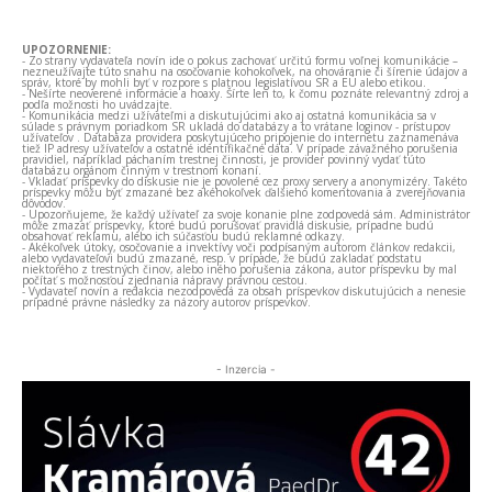
UPOZORNENIE:
- Zo strany vydavateľa novín ide o pokus zachovať určitú formu voľnej komunikácie –
nezneužívajte túto snahu na osočovanie kohokoľvek, na ohováranie či šírenie údajov a
správ, ktoré by mohli byť v rozpore s platnou legislatívou SR a EÚ alebo etikou.
- Nešírte neoverené informácie a hoaxy. Šírte len to, k čomu poznáte relevantný zdroj a
podľa možnosti ho uvádzajte.
- Komunikácia medzi užívateľmi a diskutujúcimi ako aj ostatná komunikácia sa v
súlade s právnym poriadkom SR ukladá do databázy a to vrátane loginov - prístupov
užívateľov . Databáza providera poskytujúceho pripojenie do internetu zaznamenáva
tiež IP adresy užívateľov a ostatné identifikačné dáta. V prípade závažného porušenia
pravidiel, napríklad páchaním trestnej činnosti, je provider povinný vydať túto
databázu orgánom činným v trestnom konaní.
- Vkladať príspevky do diskusie nie je povolené cez proxy servery a anonymizéry. Takéto
príspevky môžu byť zmazané bez akéhokoľvek ďalšieho komentovania a zverejňovania
dôvodov.
- Upozorňujeme, že každý užívateľ za svoje konanie plne zodpovedá sám. Administrátor
môže zmazať príspevky, ktoré budú porušovať pravidlá diskusie, prípadne budú
obsahovať reklamu, alebo ich súčasťou budú reklamné odkazy.
- Akékoľvek útoky, osočovanie a invektívy voči podpísaným autorom článkov redakcii,
alebo vydavateľovi budú zmazané, resp. v prípade, že budú zakladať podstatu
niektorého z trestných činov, alebo iného porušenia zákona, autor príspevku by mal
počítať s možnosťou zjednania nápravy právnou cestou.
- Vydavateľ novín a redakcia nezodpovedá za obsah príspevkov diskutujúcich a nenesie
prípadné právne následky za názory autorov príspevkov.
- Inzercia -