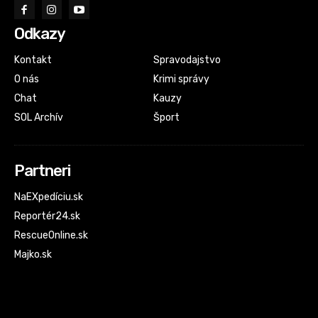
Odkazy
Kontakt
Spravodajstvo
O nás
Krimi správy
Chat
Kauzy
SOL Archív
Šport
Partneri
NaEXpedíciu.sk
Reportér24.sk
RescueOnline.sk
Majko.sk