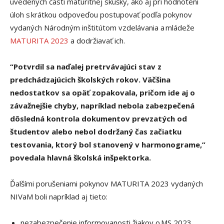
uvedených častí maturitnej skúšky, ako aj pri hodnotení
úloh s krátkou odpoveďou postupovať podľa pokynov
vydaných Národným inštitútom vzdelávania a mládeže
MATURITA 2023
a dodržiavať ich.
“Potvrdil
sa naďalej pretrvávajúci stav z
predchádzajúcich školských rokov. Väčšina
nedostatkov sa opäť zopakovala, pričom ide aj o
závažnejšie chyby, napríklad nebola zabezpečená
dôsledná kontrola dokumentov prevzatých od
študentov alebo nebol dodržaný čas začiatku
testovania, ktorý bol stanovený v harmonograme,”
povedala hlavná školská inšpektorka.
Ďalšími porušeniami pokynov MATURITA 2023 vydaných
NIVaM boli napríklad aj tieto:
nezabezpečenie informovanosti žiakov o MS 2023