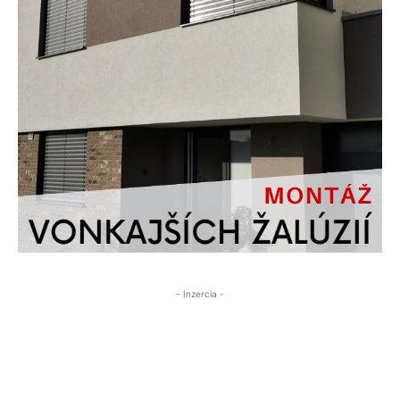
- Inzercia -