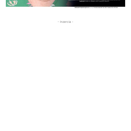
- Inzercia -