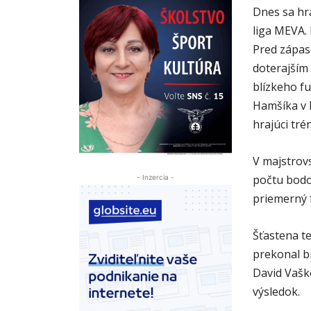
Dnes sa hra
liga MEVA. 
Pred zápaso
doterajším
blízkeho f
Hamšíka v B
hrajúci tré
V majstrov
počtu bodov
- Inzercia -
priemerný 
Šťastena t
prekonal br
David Vašk
výsledok.