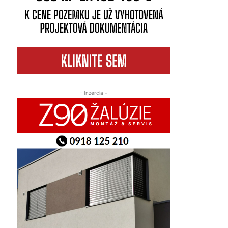
- Inzercia -