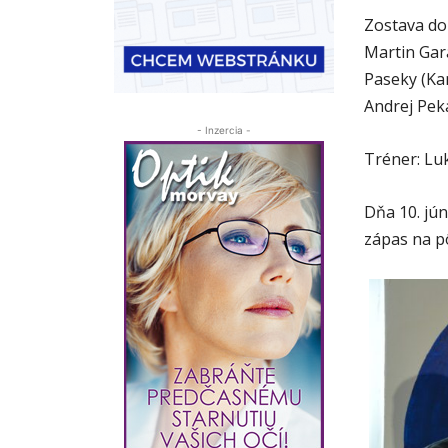
Zostava do
Martin Gar
Paseky (Ka
Andrej Peká
- Inzercia -
Tréner: Lu
Dňa 10. jún
zápas na p