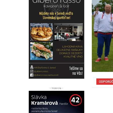
ODPORÚ
- Inzercia -