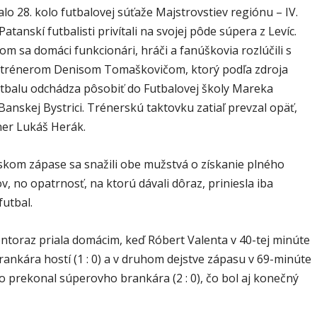
lo 28. kolo futbalovej súťaže Majstrovstiev regiónu – IV.
Patanskí futbalisti privítali na svojej pôde súpera z Levíc.
m sa domáci funkcionári, hráči a fanúškovia rozlúčili s
 trénerom Denisom Tomaškovičom, ktorý podľa zdroja
utbalu odchádza pôsobiť do Futbalovej školy Mareka
anskej Bystrici. Trénerskú taktovku zatiaľ prevzal opäť,
ner Lukáš Herák.
skom zápase sa snažili obe mužstvá o získanie plného
, no opatrnosť, na ktorú dávali dôraz, priniesla iba
futbal.
entoraz priala domácim, keď Róbert Valenta v 40-tej minúte
ankára hostí (1 : 0) a v druhom dejstve zápasu v 69-minúte
o prekonal súperovho brankára (2 : 0), čo bol aj konečný