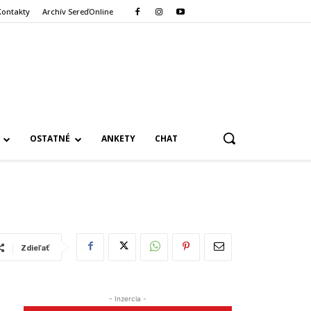
Kontakty
Archív SereďOnline
OSTATNÉ
ANKETY
CHAT
Zdieľať
- Inzercia -