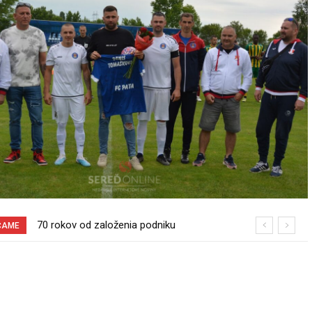
Sereď niekedy bola mestom s
ČAME
výborným napojením na hromadnú
dopravu – ANKETA