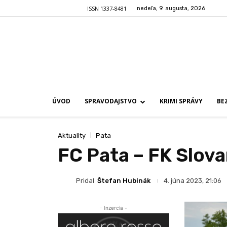
ISSN 1337-8481
nedeľa, 9. augusta, 2026
ÚVOD
SPRAVODAJSTVO
KRIMI SPRÁVY
BE
Aktuality
Pata
FC Pata – FK Slovan 
Pridal
Štefan Hubinák
4. júna 2023, 21:06
- Inzercia -