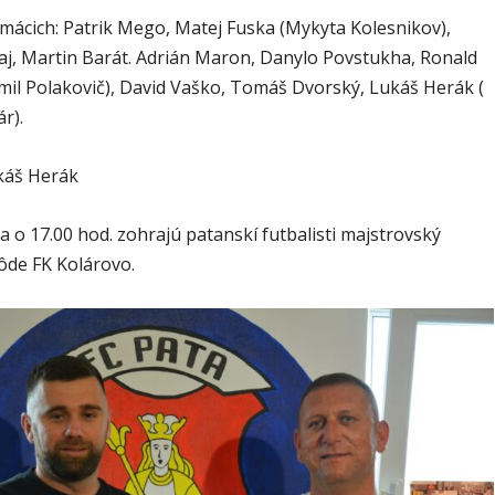
mácich: Patrik Mego, Matej Fuska (Mykyta Kolesnikov),
aj, Martin Barát. Adrián Maron, Danylo Povstukha, Ronald
mil Polakovič), David Vaško, Tomáš Dvorský, Lukáš Herák (
r).
káš Herák
a o 17.00 hod. zohrajú patanskí futbalisti majstrovský
ôde FK Kolárovo.