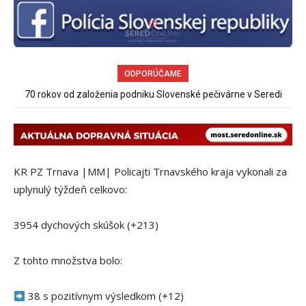
ODPORÚČAME
Sereď niekedy bola mestom s výborným napojením na
hromadnú dopravu – ANKETA
KR PZ Trnava |MM| Policajti Trnavského kraja vykonali za
uplynulý týždeň celkovo:
3954 dychových skúšok (+213)
Z tohto množstva bolo:
38 s pozitívnym výsledkom (+12)