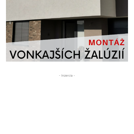
- Inzercia -