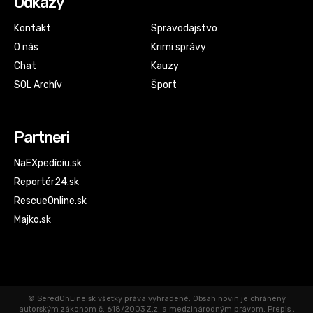
Odkazy
Kontakt
Spravodajstvo
O nás
Krimi správy
Chat
Kauzy
SOL Archív
Šport
Partneri
NaEXpedíciu.sk
Reportér24.sk
RescueOnline.sk
Majko.sk
© SeredOnLine.sk všetky práva vyhradené. Obsah novín je chránený
autorským zákonom č. 618/2003 Z.z. a medzinárodným právom. Prepis ,