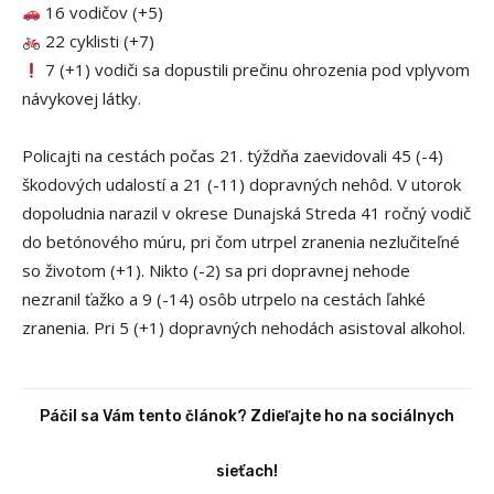
16 vodičov (+5)
22 cyklisti (+7)
7 (+1) vodiči sa dopustili prečinu ohrozenia pod vplyvom
návykovej látky.
Policajti na cestách počas 21. týždňa zaevidovali 45 (-4)
škodových udalostí a 21 (-11) dopravných nehôd. V utorok
dopoludnia narazil v okrese Dunajská Streda 41 ročný vodič
do betónového múru, pri čom utrpel zranenia nezlučiteľné
so životom (+1). Nikto (-2) sa pri dopravnej nehode
nezranil ťažko a 9 (-14) osôb utrpelo na cestách ľahké
zranenia. Pri 5 (+1) dopravných nehodách asistoval alkohol.
Páčil sa Vám tento článok? Zdieľajte ho na sociálnych
sieťach!