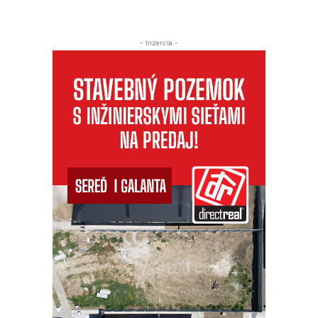
- Inzercia -