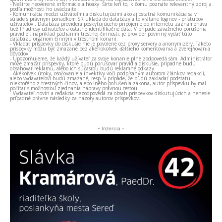
- Nešírte neoverené informácie a hoaxy. Šírte len to, k čomu poznáte relevantný zdroj a
podľa možnosti ho uvádzajte.
- Komunikácia medzi užívateľmi a diskutujúcimi ako aj ostatná komunikácia sa v
súlade s právnym poriadkom SR ukladá do databázy a to vrátane loginov - prístupov
užívateľov . Databáza providera poskytujúceho pripojenie do internetu zaznamenáva
tiež IP adresy užívateľov a ostatné identifikačné dáta. V prípade závažného porušenia
pravidiel, napríklad páchaním trestnej činnosti, je provider povinný vydať túto
databázu orgánom činným v trestnom konaní.
- Vkladať príspevky do diskusie nie je povolené cez proxy servery a anonymizéry. Takéto
príspevky môžu byť zmazané bez akéhokoľvek ďalšieho komentovania a zverejňovania
dôvodov.
- Upozorňujeme, že každý užívateľ za svoje konanie plne zodpovedá sám. Administrátor
môže zmazať príspevky, ktoré budú porušovať pravidlá diskusie, prípadne budú
obsahovať reklamu, alebo ich súčasťou budú reklamné odkazy.
- Akékoľvek útoky, osočovanie a invektívy voči podpísaným autorom článkov redakcii,
alebo vydavateľovi budú zmazané, resp. v prípade, že budú zakladať podstatu
niektorého z trestných činov, alebo iného porušenia zákona, autor príspevku by mal
počítať s možnosťou zjednania nápravy právnou cestou.
- Vydavateľ novín a redakcia nezodpovedá za obsah príspevkov diskutujúcich a nenesie
prípadné právne následky za názory autorov príspevkov.
- Inzercia -