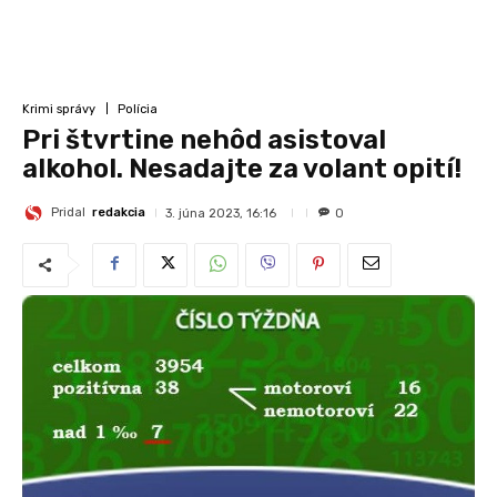
Krimi správy
Polícia
Pri štvrtine nehôd asistoval
alkohol. Nesadajte za volant opití!
Pridal
redakcia
3. júna 2023, 16:16
0