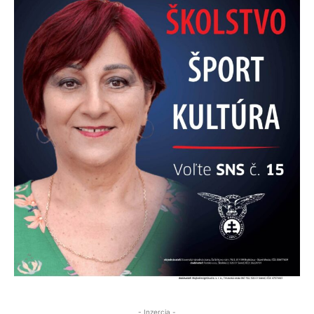
- Inzercia -