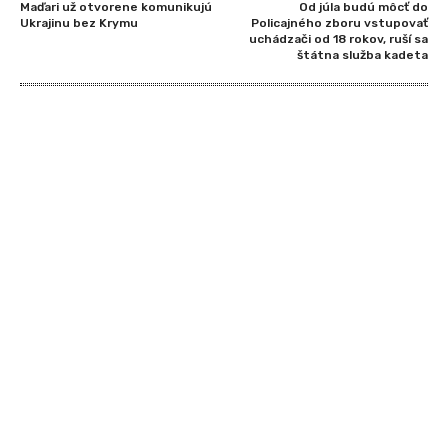
Maďari už otvorene komunikujú
Od júla budú môcť do
Ukrajinu bez Krymu
Policajného zboru vstupovať
uchádzači od 18 rokov, ruší sa
štátna služba kadeta