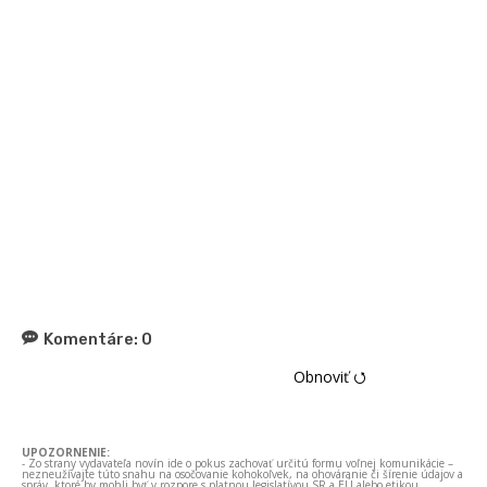
Komentáre:
0
Obnoviť ⭯
UPOZORNENIE:
- Zo strany vydavateľa novín ide o pokus zachovať určitú formu voľnej komunikácie –
nezneužívajte túto snahu na osočovanie kohokoľvek, na ohováranie či šírenie údajov a
správ, ktoré by mohli byť v rozpore s platnou legislatívou SR a EÚ alebo etikou.