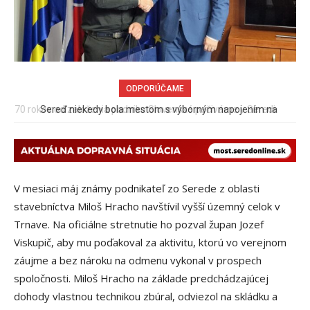
ODPORÚČAME
Sereď niekedy bola mestom s výborným napojením na
hromadnú dopravu – ANKETA
V mesiaci máj známy podnikateľ zo Serede z oblasti
stavebníctva Miloš Hracho navštívil vyšší územný celok v
Trnave. Na oficiálne stretnutie ho pozval župan Jozef
Viskupič, aby mu poďakoval za aktivitu, ktorú vo verejnom
záujme a bez nároku na odmenu vykonal v prospech
spoločnosti. Miloš Hracho na základe predchádzajúcej
dohody vlastnou technikou zbúral, odviezol na skládku a