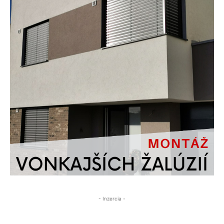
- Inzercia -