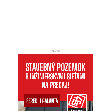
- Inzercia -