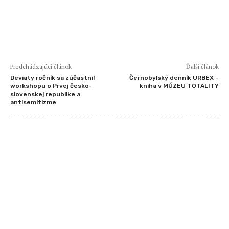
Predchádzajúci článok
Ďalší článok
Deviaty ročník sa zúčastnil
Černobylský denník URBEX –
workshopu o Prvej česko-
kniha v MÚZEU TOTALITY
slovenskej republike a
antisemitizme