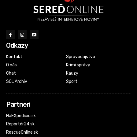
Odkazy
Kontakt
Spravodajstvo
O nás
Krimi správy
Chat
Kauzy
SOL Archív
Šport
Partneri
NaEXpedíciu.sk
Reportér24.sk
RescueOnline.sk