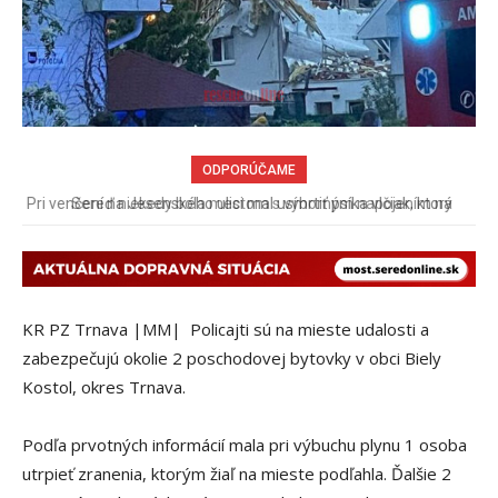
ODPORÚČAME
Sereď niekedy bola mestom s výborným napojením na
hromadnú dopravu – ANKETA
KR PZ Trnava |MM| Policajti sú na mieste udalosti a
zabezpečujú okolie 2 poschodovej bytovky v obci Biely
Kostol, okres Trnava.
Podľa prvotných informácií mala pri výbuchu plynu 1 osoba
utrpieť zranenia, ktorým žiaľ na mieste podľahla. Ďalšie 2