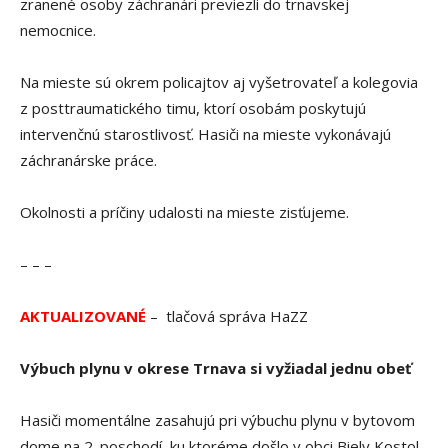
zranené osoby záchranári previezli do trnavskej
nemocnice.
Na mieste sú okrem policajtov aj vyšetrovateľ a kolegovia
z posttraumatického timu, ktorí osobám poskytujú
intervenčnú starostlivosť. Hasiči na mieste vykonávajú
záchranárske práce.
Okolnosti a príčiny udalosti na mieste zisťujeme.
– – –
AKTUALIZOVANÉ
– tlačová správa HaZZ
Výbuch plynu v okrese Trnava si vyžiadal jednu obeť
Hasiči momentálne zasahujú pri výbuchu plynu v bytovom
dome na 2. poschodí, ku ktoréme došlo v obci Biely Kostol,