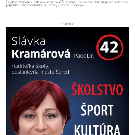
- Vydavateľ novín a redakcia nezodpovedá za obsah príspevkov diskutujúcich a nenesie
prípadné právne následky za názory autorov príspevkov.
- Inzercia -