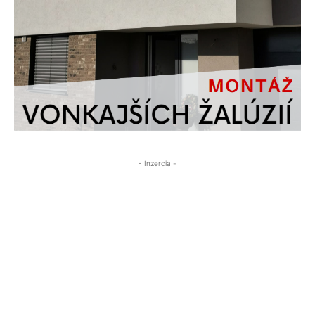
- Inzercia -