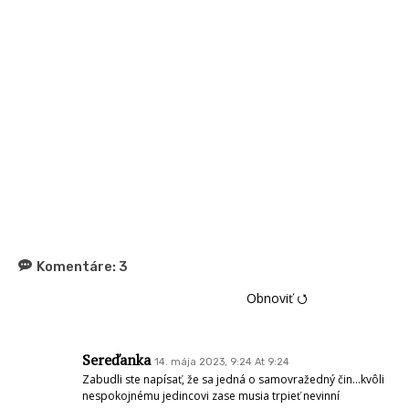
Komentáre:
3
Obnoviť ⭯
Sereďanka
14. mája 2023, 9:24 At 9:24
Zabudli ste napísať, že sa jedná o samovražedný čin…kvôli
nespokojnému jedincovi zase musia trpieť nevinní