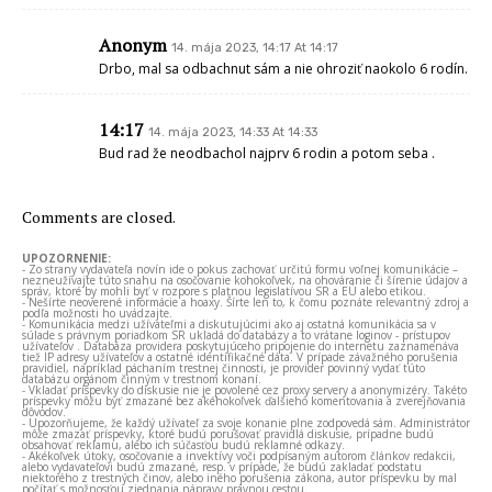
Anonym
14. mája 2023, 14:17 At 14:17
Drbo, mal sa odbachnut sám a nie ohroziť naokolo 6 rodín.
14:17
14. mája 2023, 14:33 At 14:33
Bud rad že neodbachol najprv 6 rodin a potom seba .
Comments are closed.
UPOZORNENIE:
- Zo strany vydavateľa novín ide o pokus zachovať určitú formu voľnej komunikácie –
nezneužívajte túto snahu na osočovanie kohokoľvek, na ohováranie či šírenie údajov a
správ, ktoré by mohli byť v rozpore s platnou legislatívou SR a EÚ alebo etikou.
- Nešírte neoverené informácie a hoaxy. Šírte len to, k čomu poznáte relevantný zdroj a
podľa možnosti ho uvádzajte.
- Komunikácia medzi užívateľmi a diskutujúcimi ako aj ostatná komunikácia sa v
súlade s právnym poriadkom SR ukladá do databázy a to vrátane loginov - prístupov
užívateľov . Databáza providera poskytujúceho pripojenie do internetu zaznamenáva
tiež IP adresy užívateľov a ostatné identifikačné dáta. V prípade závažného porušenia
pravidiel, napríklad páchaním trestnej činnosti, je provider povinný vydať túto
databázu orgánom činným v trestnom konaní.
- Vkladať príspevky do diskusie nie je povolené cez proxy servery a anonymizéry. Takéto
príspevky môžu byť zmazané bez akéhokoľvek ďalšieho komentovania a zverejňovania
dôvodov.
- Upozorňujeme, že každý užívateľ za svoje konanie plne zodpovedá sám. Administrátor
môže zmazať príspevky, ktoré budú porušovať pravidlá diskusie, prípadne budú
obsahovať reklamu, alebo ich súčasťou budú reklamné odkazy.
- Akékoľvek útoky, osočovanie a invektívy voči podpísaným autorom článkov redakcii,
alebo vydavateľovi budú zmazané, resp. v prípade, že budú zakladať podstatu
niektorého z trestných činov, alebo iného porušenia zákona, autor príspevku by mal
počítať s možnosťou zjednania nápravy právnou cestou.