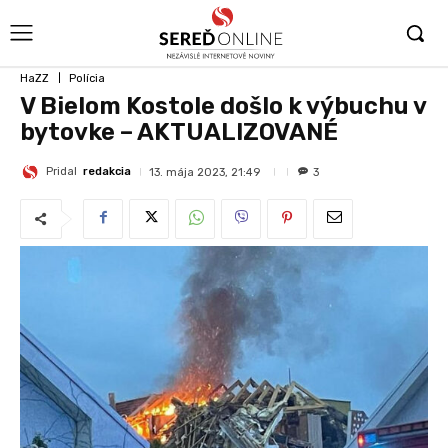
HaZZ
Polícia
V Bielom Kostole došlo k výbuchu v
bytovke – AKTUALIZOVANÉ
Pridal
redakcia
13. mája 2023, 21:49
3