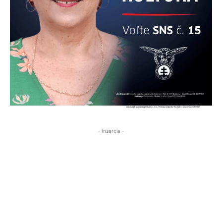
- Inzercia -