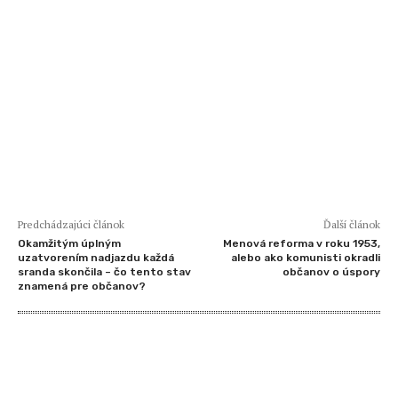
Predchádzajúci článok
Ďalší článok
Okamžitým úplným
Menová reforma v roku 1953,
uzatvorením nadjazdu každá
alebo ako komunisti okradli
sranda skončila – čo tento stav
občanov o úspory
znamená pre občanov?