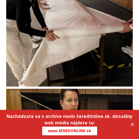
Nachádzate sa v archíve novín SeredOnline.sk. Aktuálny
web média nájdete tu:
✕
www.SEREDONLINE.sk