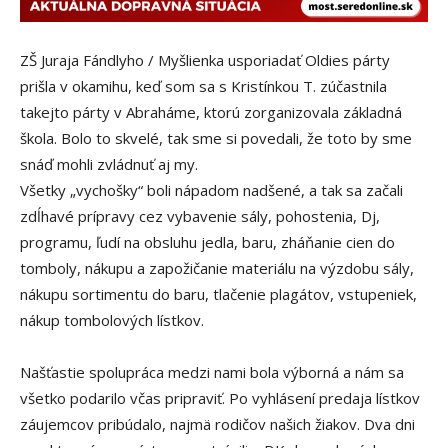
ZŠ Juraja Fándlyho / Myšlienka usporiadať Oldies párty
prišla v okamihu, keď som sa s Kristínkou T. zúčastnila
takejto párty v Abraháme, ktorú zorganizovala základná
škola. Bolo to skvelé, tak sme si povedali, že toto by sme
snáď mohli zvládnuť aj my.
Všetky „vychošky“ boli nápadom nadšené, a tak sa začali
zdĺhavé prípravy cez vybavenie sály, pohostenia, Dj,
programu, ľudí na obsluhu jedla, baru, zháňanie cien do
tomboly, nákupu a zapožičanie materiálu na výzdobu sály,
nákupu sortimentu do baru, tlačenie plagátov, vstupeniek,
nákup tombolových lístkov.
Našťastie spolupráca medzi nami bola výborná a nám sa
všetko podarilo včas pripraviť. Po vyhlásení predaja lístkov
záujemcov pribúdalo, najmä rodičov našich žiakov. Dva dni