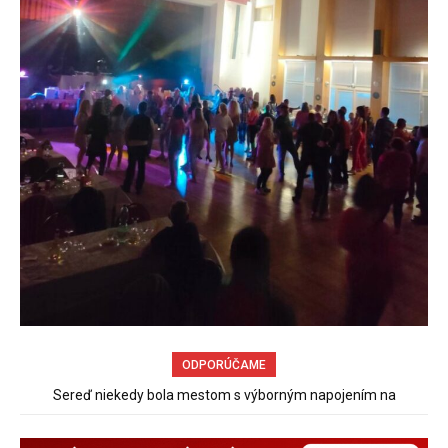
ODPORÚČAME
Obchádzka rozpadajúceho sa už uzatvoreného mosta ponad
železnicu spôsobuje nadmerné opotrebovanie ďalších ciest