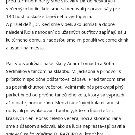
pred termínom párty sme strávili v DK do neskorých
večerných hodín, kde sme sa venovali príprave sály pre
140 hostí a skúške tanečného vystúpenia.
A prišiel deň „D“. Keď sme videli, ako usmiati a dobre
naladení ľudia nahodení do úžasných outfitov zapĺňajú sálu
kultúrneho domu, s radosťou sme im ponúkli welcome drink
a usadili na miesta.
Párty otvorili žiaci našej školy Adam Tomasta a Sofia
Sedmáková tancom na skladbu. M. Jacksona a príhovor s
prípitkom spoločne odštartoval zábavu. Pred tancom sme
sa posilnili chutnou večerou. Veľmi milo nás prekvapil plný
parket hneď od prvého tanečného kola, ktorý sa vyprázdnil
až o piatej hodine ráno. Medzi tanečnými kolami sme si
oddýchli pri vyhlasovaní tomboly, kde sa ľudia tešili z
krásnych cien. Počas celého večera, noci a skorého rána
sme s úžasom sledovali, ako sa ľudia neprestávajú baviť a
spievať, za čo vďačíme DJ RAZOROVI, ktorý hral