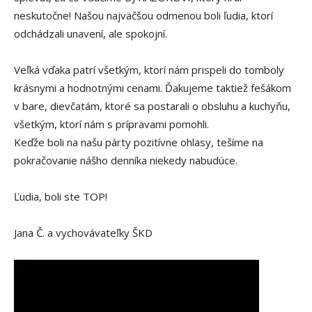
neskutočne! Našou najväčšou odmenou boli ľudia, ktorí
odchádzali unavení, ale spokojní.
Veľká vďaka patrí všetkým, ktorí nám prispeli do tomboly
krásnymi a hodnotnými cenami. Ďakujeme taktiež fešákom
v bare, dievčatám, ktoré sa postarali o obsluhu a kuchyňu,
všetkým, ktorí nám s prípravami pomohli.
Keďže boli na našu párty pozitívne ohlasy, tešíme na
pokračovanie nášho denníka niekedy nabudúce.
Ľudia, boli ste TOP!
Jana Č. a vychovávateľky ŠKD
V
i
d