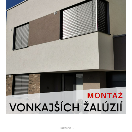
- Inzercia -