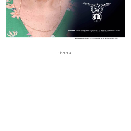
- Inzercia -