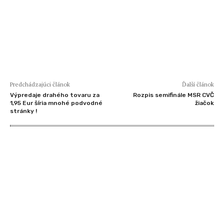
Predchádzajúci článok
Ďalší článok
Výpredaje drahého tovaru za
Rozpis semifinále MSR CVČ
1,95 Eur šíria mnohé podvodné
žiačok
stránky !