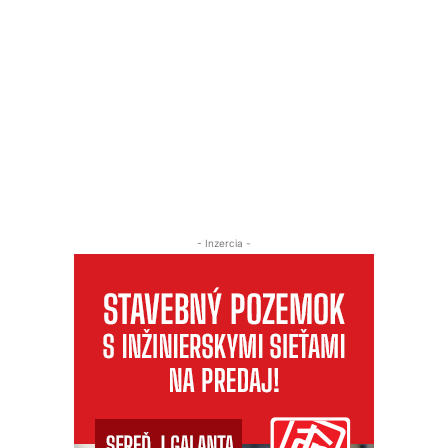
- Inzercia -