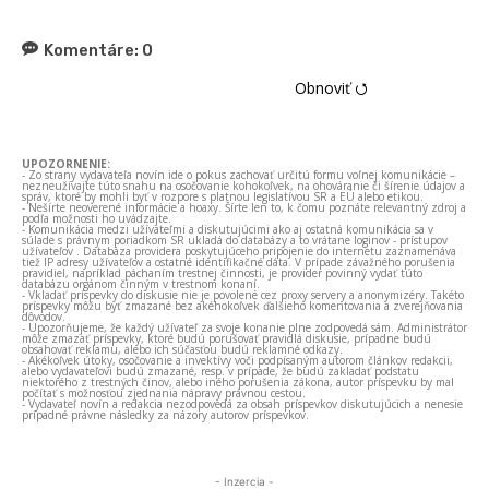
Komentáre:
0
Obnoviť ⭯
UPOZORNENIE:
- Zo strany vydavateľa novín ide o pokus zachovať určitú formu voľnej komunikácie –
nezneužívajte túto snahu na osočovanie kohokoľvek, na ohováranie či šírenie údajov a
správ, ktoré by mohli byť v rozpore s platnou legislatívou SR a EÚ alebo etikou.
- Nešírte neoverené informácie a hoaxy. Šírte len to, k čomu poznáte relevantný zdroj a
podľa možnosti ho uvádzajte.
- Komunikácia medzi užívateľmi a diskutujúcimi ako aj ostatná komunikácia sa v
súlade s právnym poriadkom SR ukladá do databázy a to vrátane loginov - prístupov
užívateľov . Databáza providera poskytujúceho pripojenie do internetu zaznamenáva
tiež IP adresy užívateľov a ostatné identifikačné dáta. V prípade závažného porušenia
pravidiel, napríklad páchaním trestnej činnosti, je provider povinný vydať túto
databázu orgánom činným v trestnom konaní.
- Vkladať príspevky do diskusie nie je povolené cez proxy servery a anonymizéry. Takéto
príspevky môžu byť zmazané bez akéhokoľvek ďalšieho komentovania a zverejňovania
dôvodov.
- Upozorňujeme, že každý užívateľ za svoje konanie plne zodpovedá sám. Administrátor
môže zmazať príspevky, ktoré budú porušovať pravidlá diskusie, prípadne budú
obsahovať reklamu, alebo ich súčasťou budú reklamné odkazy.
- Akékoľvek útoky, osočovanie a invektívy voči podpísaným autorom článkov redakcii,
alebo vydavateľovi budú zmazané, resp. v prípade, že budú zakladať podstatu
niektorého z trestných činov, alebo iného porušenia zákona, autor príspevku by mal
počítať s možnosťou zjednania nápravy právnou cestou.
- Vydavateľ novín a redakcia nezodpovedá za obsah príspevkov diskutujúcich a nenesie
prípadné právne následky za názory autorov príspevkov.
- Inzercia -