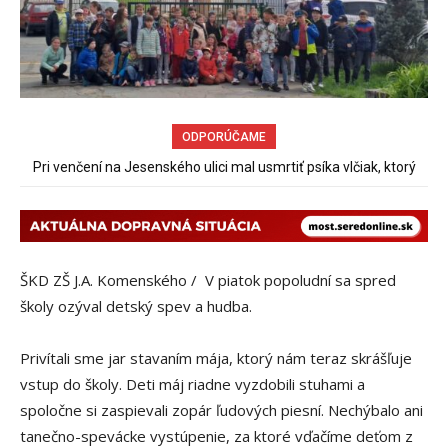
ODPORÚČAME
Pri venčení na Jesenského ulici mal usmrtiť psíka vlčiak, ktorý
Obchádzka rozpadajúceho sa už uzatvoreného mosta ponad
železnicu spôsobuje nadmerné opotrebovanie ďalších ciest
mal voľne behať
ŠKD ZŠ J.A. Komenského / V piatok popoludní sa spred
školy ozýval detský spev a hudba.
Privítali sme jar stavaním mája, ktorý nám teraz skrášľuje
vstup do školy. Deti máj riadne vyzdobili stuhami a
spoločne si zaspievali zopár ľudových piesní. Nechýbalo ani
tanečno-spevácke vystúpenie, za ktoré vďačíme deťom z