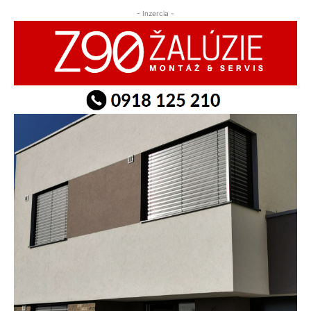
- Inzercia -