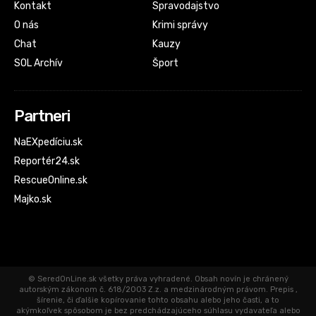
Kontakt
Spravodajstvo
O nás
Krimi správy
Chat
Kauzy
SOL Archív
Šport
Partneri
NaEXpedíciu.sk
Reportér24.sk
RescueOnline.sk
Majko.sk
© SeredOnLine.sk všetky práva vyhradené. Obsah novín je chránený
autorským zákonom č. 618/2003 Z.z. a medzinárodným právom. Prepis ,
šírenie, či ďalšie kopírovanie tohto obsahu alebo jeho časti, a to
akýmkoľvek spôsobom je bez predchádzajúceho súhlasu vydavateľa alebo