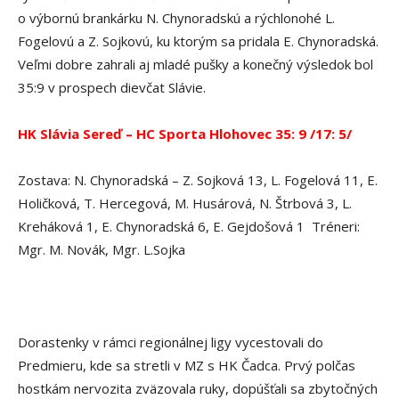
o výbornú brankárku N. Chynoradskú a rýchlonohé L.
Fogelovú a Z. Sojkovú, ku ktorým sa pridala E. Chynoradská.
Veľmi dobre zahrali aj mladé pušky a konečný výsledok bol
35:9 v prospech dievčat Slávie.
HK Slávia Sereď – HC Sporta Hlohovec 35: 9 /17: 5/
Zostava: N. Chynoradská – Z. Sojková 13, L. Fogelová 11, E.
Holičková, T. Hercegová, M. Husárová, N. Štrbová 3, L.
Kreháková 1, E. Chynoradská 6, E. Gejdošová 1 Tréneri:
Mgr. M. Novák, Mgr. L.Sojka
Dorastenky v rámci regionálnej ligy vycestovali do
Predmieru, kde sa stretli v MZ s HK Čadca. Prvý polčas
hostkám nervozita zväzovala ruky, dopúšťali sa zbytočných