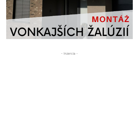
- Inzercia -