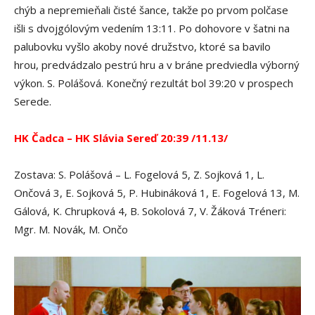
chýb a nepremieňali čisté šance, takže po prvom polčase
išli s dvojgólovým vedením 13:11. Po dohovore v šatni na
palubovku vyšlo akoby nové družstvo, ktoré sa bavilo
hrou, predvádzalo pestrú hru a v bráne predviedla výborný
výkon. S. Polášová. Konečný rezultát bol 39:20 v prospech
Serede.
HK Čadca – HK Slávia Sereď 20:39 /11.13/
Zostava: S. Polášová – L. Fogelová 5, Z. Sojková 1, L.
Ončová 3, E. Sojková 5, P. Hubináková 1, E. Fogelová 13, M.
Gálová, K. Chrupková 4, B. Sokolová 7, V. Žáková Tréneri:
Mgr. M. Novák, M. Ončo