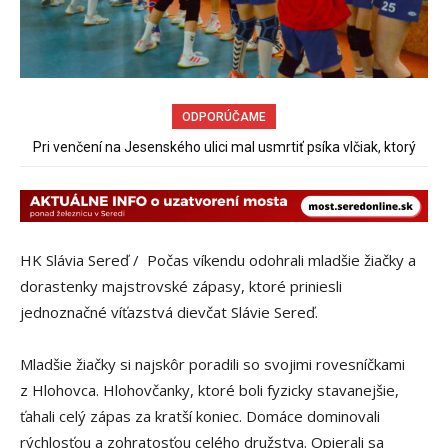
ODPORÚČAME
Pri venčení na Jesenského ulici mal usmrtiť psíka vlčiak, ktorý
mal voľne behať
HK Slávia Sereď / Počas víkendu odohrali mladšie žiačky a
dorastenky majstrovské zápasy, ktoré priniesli
jednoznačné víťazstvá dievčat Slávie Sereď.
Mladšie žiačky si najskôr poradili so svojimi rovesníčkami
z Hlohovca. Hlohovčanky, ktoré boli fyzicky stavanejšie,
ťahali celý zápas za kratší koniec. Domáce dominovali
rýchlosťou a zohratosťou celého družstva. Opierali sa