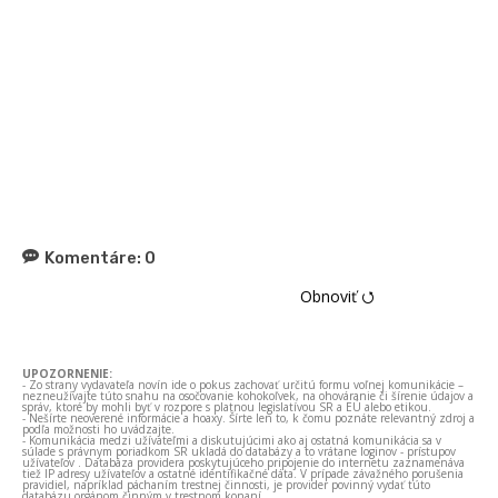
Komentáre:
0
Obnoviť ⭯
UPOZORNENIE:
- Zo strany vydavateľa novín ide o pokus zachovať určitú formu voľnej komunikácie –
nezneužívajte túto snahu na osočovanie kohokoľvek, na ohováranie či šírenie údajov a
správ, ktoré by mohli byť v rozpore s platnou legislatívou SR a EÚ alebo etikou.
- Nešírte neoverené informácie a hoaxy. Šírte len to, k čomu poznáte relevantný zdroj a
podľa možnosti ho uvádzajte.
- Komunikácia medzi užívateľmi a diskutujúcimi ako aj ostatná komunikácia sa v
súlade s právnym poriadkom SR ukladá do databázy a to vrátane loginov - prístupov
užívateľov . Databáza providera poskytujúceho pripojenie do internetu zaznamenáva
tiež IP adresy užívateľov a ostatné identifikačné dáta. V prípade závažného porušenia
pravidiel, napríklad páchaním trestnej činnosti, je provider povinný vydať túto
databázu orgánom činným v trestnom konaní.