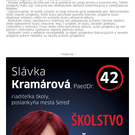
- Vkladať príspevky do diskusie nie je povolené cez proxy servery a anonymizéry. Takéto
príspevky môžu byť zmazané bez akéhokoľvek ďalšieho komentovania a zverejňovania
dôvodov.
- Upozorňujeme, že každý užívateľ za svoje konanie plne zodpovedá sám. Administrátor
môže zmazať príspevky, ktoré budú porušovať pravidlá diskusie, prípadne budú
obsahovať reklamu, alebo ich súčasťou budú reklamné odkazy.
- Akékoľvek útoky, osočovanie a invektívy voči podpísaným autorom článkov redakcii,
alebo vydavateľovi budú zmazané, resp. v prípade, že budú zakladať podstatu
niektorého z trestných činov, alebo iného porušenia zákona, autor príspevku by mal
počítať s možnosťou zjednania nápravy právnou cestou.
- Vydavateľ novín a redakcia nezodpovedá za obsah príspevkov diskutujúcich a nenesie
prípadné právne následky za názory autorov príspevkov.
- Inzercia -