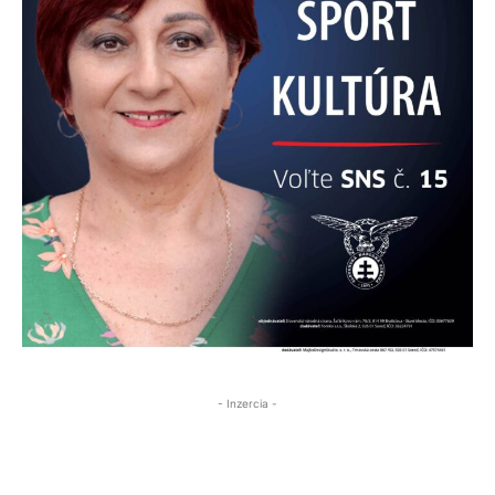
- Inzercia -