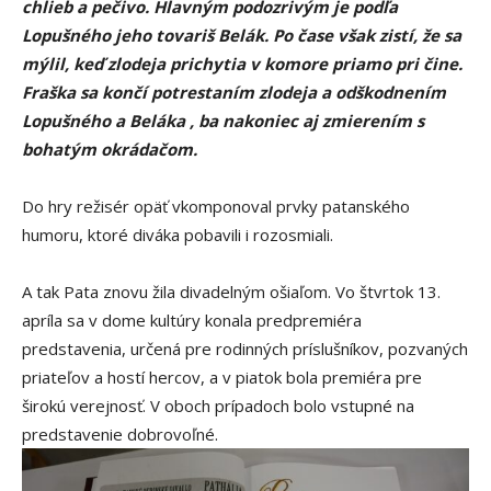
chlieb a pečivo. Hlavným podozrivým je podľa
Lopušného jeho tovariš Belák. Po čase však zistí, že sa
mýlil, keď zlodeja prichytia v komore priamo pri čine.
Fraška sa končí potrestaním zlodeja a odškodnením
Lopušného a Beláka , ba nakoniec aj zmierením s
bohatým okrádačom.
Do hry režisér opäť vkomponoval prvky patanského
humoru, ktoré diváka pobavili i rozosmiali.
A tak Pata znovu žila divadelným ošiaľom. Vo štvrtok 13.
apríla sa v dome kultúry konala predpremiéra
predstavenia, určená pre rodinných príslušníkov, pozvaných
priateľov a hostí hercov, a v piatok bola premiéra pre
širokú verejnosť. V oboch prípadoch bolo vstupné na
predstavenie dobrovoľné.