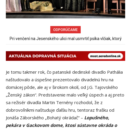
ODPORÚČAME
Spor rybárov o rybársky revír pokračuje
Je tomu takmer rok, čo patanské dedinské divadlo Pathália
naštudovalo a úspešne prezentovalo divadelnú hru na
domácej pôde, ale aj v širokom okolí, od J.G. Tajovského
„Ženský zákon“. Predstavenie malo veľký úspech a aj preto
sa režisér divadla Martin Ternény rozhodol, že z
dobrovoľníkmi naštuduje ďalšiu hru, tentoraz frašku od
Jonáša Záborského „Bohatý okrádač“ –
Lopušného,
pekára v Gackovom dome, ktosi sústavne okráda o