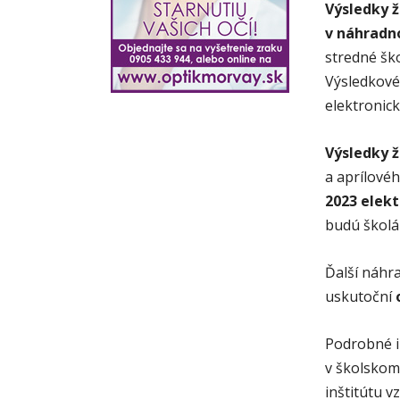
Výsledky ž
v náhradn
stredné ško
Výsledkové
elektronic
Výsledky ž
a aprílové
2023 elek
budú školá
Ďalší náhr
uskutoční
Podrobné i
v školskom
inštitútu v