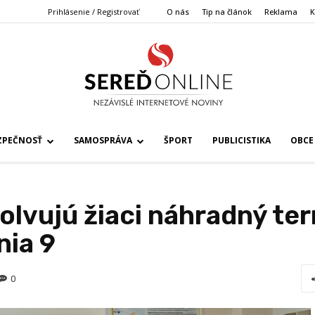
Prihlásenie / Registrovať
O nás
Tip na článok
Reklama
K
ZPEČNOSŤ
SAMOSPRÁVA
ŠPORT
PUBLICISTIKA
OBCE
olvujú žiaci náhradný te
nia 9
0