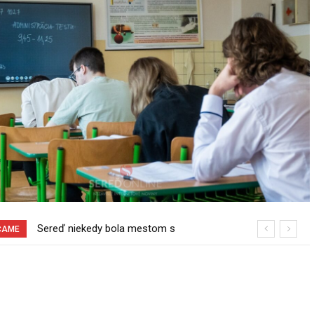
Pri venčení na Jesenského ulici mal
ČAME
usmrtiť psíka vlčiak, ktorý mal voľne
behať