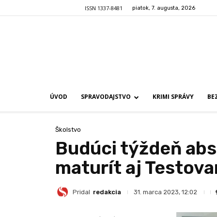
ISSN 1337-8481
piatok, 7. augusta, 2026
ÚVOD
SPRAVODAJSTVO
KRIMI SPRÁVY
BE
Školstvo
Budúci týždeň abs
maturít aj Testova
Pridal
redakcia
31. marca 2023, 12:02