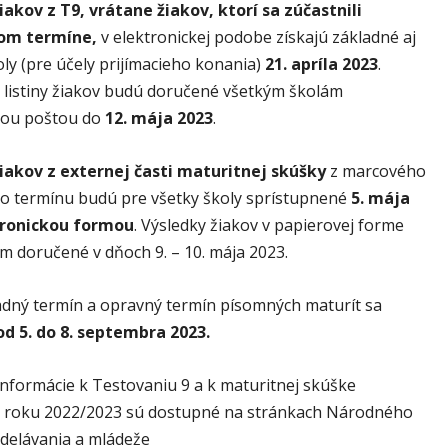
iakov z T9, vrátane žiakov, ktorí sa zúčastnili
om termíne,
v elektronickej podobe získajú základné aj
ly (pre účely prijímacieho konania)
21. apríla 2023
.
 listiny žiakov budú doručené všetkým školám
kou poštou do
12. mája 2023
.
iakov z externej časti maturitnej skúšky
z marcového
ho termínu budú pre všetky školy sprístupnené
5
. mája
tronickou formou
. Výsledky žiakov v papierovej forme
m doručené v dňoch 9. – 10. mája 2023.
adný termín a opravný termín písomných maturít sa
od 5. do 8. septembra 2023.
nformácie k Testovaniu 9 a k maturitnej skúške
 roku 2022/2023 sú dostupné na stránkach Národného
zdelávania a mládeže