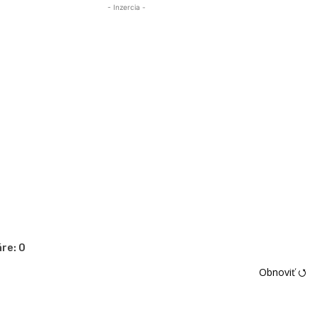
- Inzercia -
re:
0
Obnoviť ⭯