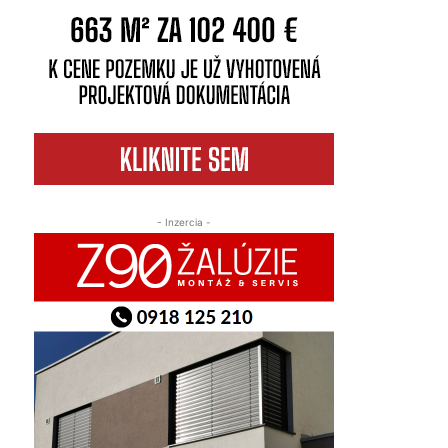
- Inzercia -