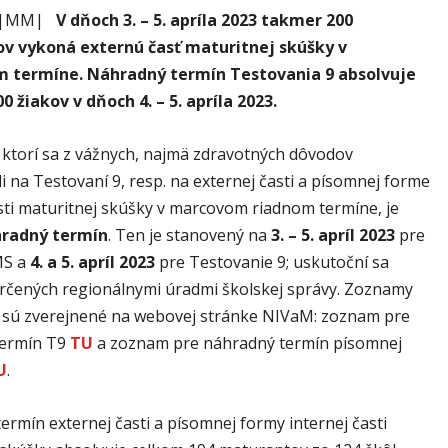
R |MM|
V dňoch 3. – 5. apríla 2023 takmer 200
v vykoná externú časť maturitnej skúšky v
 termíne. Náhradný termín Testovania 9 absolvuje
0 žiakov v dňoch 4. – 5. apríla 2023.
, ktorí sa z vážnych, najmä zdravotných dôvodov
i na Testovaní 9, resp. na externej časti a písomnej forme
asti maturitnej skúšky v marcovom riadnom termíne, je
radný termín
. Ten je stanovený na
3. – 5. apríl 2023
pre
MS a
4. a 5. apríl 2023
pre Testovanie 9; uskutoční sa
určených regionálnymi úradmi školskej správy. Zoznamy
l sú zverejnené na webovej stránke NIVaM: zoznam pre
termín T9
TU
a zoznam pre náhradný termín písomnej
U
.
rmín externej časti a písomnej formy internej časti