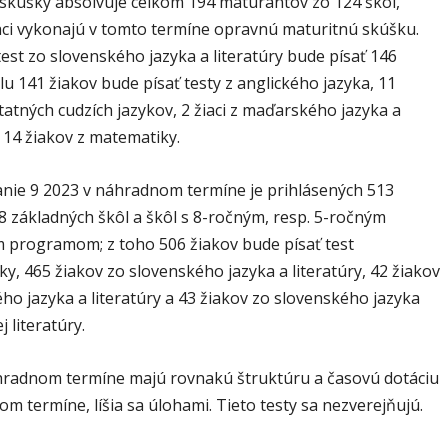
 skúšky absolvuje celkom 194 maturantov zo 124 škôl,
iaci vykonajú v tomto termíne opravnú maturitnú skúšku.
est zo slovenského jazyka a literatúry bude písať 146
lu 141 žiakov bude písať testy z anglického jazyka, 11
tatných cudzích jazykov, 2 žiaci z maďarského jazyka a
a 14 žiakov z matematiky.
nie 9 2023 v náhradnom termíne je prihlásených 513
8 základných škôl a škôl s 8-ročným, resp. 5-ročným
m programom; z toho 506 žiakov bude písať test
y, 465 žiakov zo slovenského jazyka a literatúry, 42 žiakov
o jazyka a literatúry a 43 žiakov zo slovenského jazyka
j literatúry.
hradnom termíne majú rovnakú štruktúru a časovú dotáciu
om termíne, líšia sa úlohami. Tieto testy sa nezverejňujú.