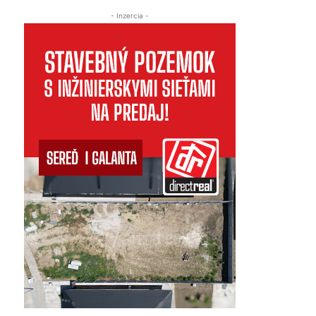
- Inzercia -