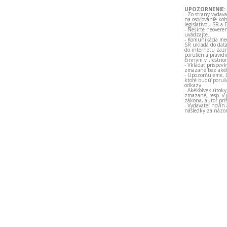
UPOZORNENIE:
- Zo strany vydav
na osočovanie koh
legislatívou SR a 
- Nešírte neovere
uvádzajte.
- Komunikácia med
SR ukladá do data
do internetu zazn
porušenia pravidi
činným v trestno
- Vkladať príspev
zmazané bez akéh
- Upozorňujeme, ž
ktoré budú porušo
odkazy.
- Akékoľvek útoky
zmazané, resp. v 
zákona, autor prí
- Vydavateľ novín
následky za názor