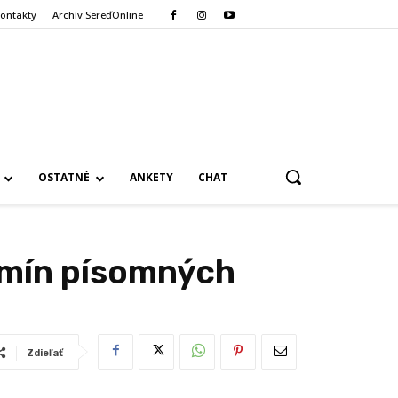
ontakty
Archív SereďOnline
OSTATNÉ
ANKETY
CHAT
rmín písomných
Zdieľať