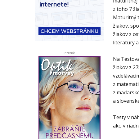
maturitnej
z toho 7 ž
Maturitný t
žiakov, spo
žiakov z os
literatúry 
- Inzercia -
Na Testova
žiakov z 27
vzdelávací
z matematik
z maďarskéh
a slovenske
Testy v ná
ako v riadn