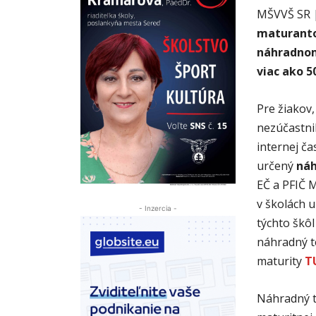
MŠVVŠ S
maturanto
náhradnom
viac ako 50
Pre žiakov
nezúčastnil
internej č
určený
náh
EČ a PFIČ 
v školách 
- Inzercia -
týchto škô
náhradný 
maturity
T
Náhradný te