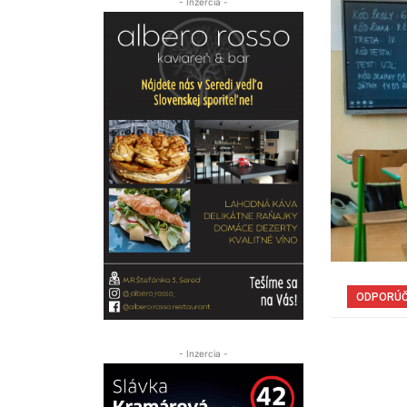
- Inzercia -
ODPORÚ
- Inzercia -