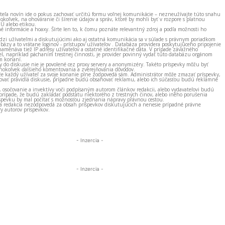
ateľa novín ide o pokus zachovať určitú formu voľnej komunikácie – nezneužívajte túto snahu
okoľvek, na ohováranie či šírenie údajov a správ, ktoré by mohli byť v rozpore s platnou
EÚ alebo etikou.
né informácie a hoaxy. Šírte len to, k čomu poznáte relevantný zdroj a podľa možnosti ho
zi užívateľmi a diskutujúcimi ako aj ostatná komunikácia sa v súlade s právnym poriadkom
bázy a to vrátane loginov - prístupov užívateľov . Databáza providera poskytujúceho pripojenie
amenáva tiež IP adresy užívateľov a ostatné identifikačné dáta. V prípade závažného
el, napríklad páchaním trestnej činnosti, je provider povinný vydať túto databázu orgánom
m konaní.
ky do diskusie nie je povolené cez proxy servery a anonymizéry. Takéto príspevky môžu byť
okoľvek ďalšieho komentovania a zverejňovania dôvodov.
e každý užívateľ za svoje konanie plne zodpovedá sám. Administrátor môže zmazať príspevky,
vať pravidlá diskusie, prípadne budú obsahovať reklamu, alebo ich súčasťou budú reklamné
, osočovanie a invektívy voči podpísaným autorom článkov redakcii, alebo vydavateľovi budú
prípade, že budú zakladať podstatu niektorého z trestných činov, alebo iného porušenia
spevku by mal počítať s možnosťou zjednania nápravy právnou cestou.
 a redakcia nezodpovedá za obsah príspevkov diskutujúcich a nenesie prípadné právne
y autorov príspevkov.
- Inzercia -
- Inzercia -