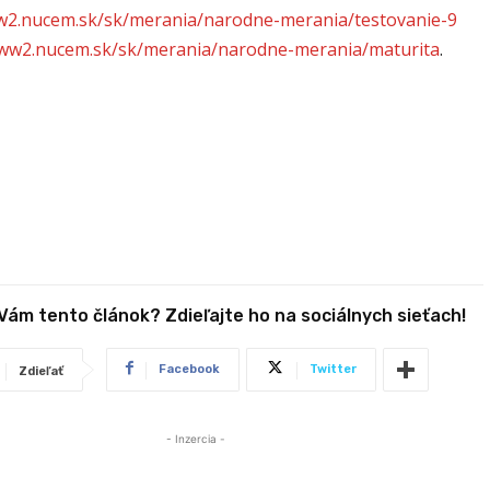
w2.nucem.sk/sk/merania/narodne-merania/testovanie-9
www2.nucem.sk/sk/merania/narodne-merania/maturita
.
 Vám tento článok? Zdieľajte ho na sociálnych sieťach!
Facebook
Twitter
Zdieľať
- Inzercia -