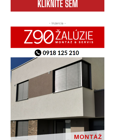
- Inzercia -