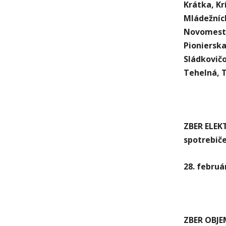
Krátka, Kr
Mládežníck
Novomests
Pionierska
Sládkovičo
Tehelná, T
ZBER ELEK
spotrebiče
28. februá
ZBER OBJE