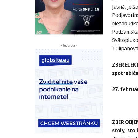
Jasná, Jel
Podjavorin
Nezábudkov
Podzámska,
Svätopluko
- Inzercia -
Tulipánová
ZBER ELEK
spotrebiče
27. februá
ZBER OBJE
stoly, sto