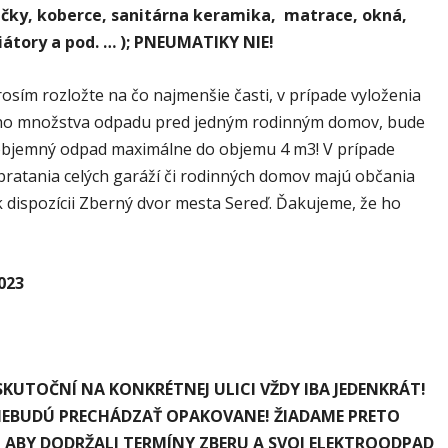
ličky, koberce, sanitárna keramika, matrace, okná,
iátory a pod. … ); PNEUMATIKY NIE!
osím rozložte na čo najmenšie časti, v prípade vyloženia
o množstva odpadu pred jedným rodinným domov, bude
bjemný odpad maximálne do objemu 4 m3! V prípade
pratania celých garáží či rodinných domov majú občania
k dispozícii Zberný dvor mesta Sereď. Ďakujeme, že ho
023
SKUTOČNÍ NA KONKRÉTNEJ ULICI VŽDY IBA JEDENKRÁT!
 NEBUDÚ PRECHÁDZAŤ OPAKOVANE! ŽIADAME PRETO
 ABY DODRŽALI TERMÍNY ZBERU A SVOJ ELEKTROODPAD