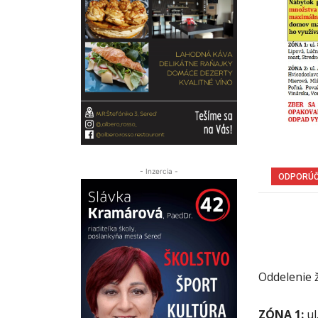
- Inzercia -
ODPORÚ
Oddelenie 
ZÓNA 1:
ul