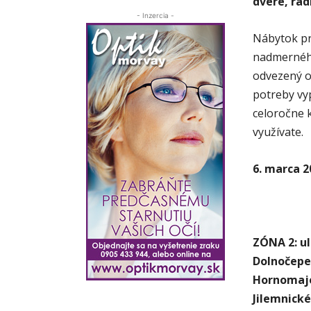
dvere, rad
- Inzercia -
Nábytok pr
nadmernéh
odvezený o
potreby vy
celoročne 
využívate.
6. marca 2
ZÓNA 2: ul
Dolnočepeň
Hornomaje
Jilemnick