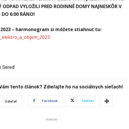
Ý ODPAD VYLOŽILI PRED RODINNÉ DOMY NAJNESKÔR V
 DO 6:00 RÁNO!
 2023 – harmonogram si môžete stiahnuť tu:
r_elektro_a_objem_2023
o Sereď
 Vám tento článok? Zdieľajte ho na sociálnych sieťach!
Facebook
Twitter
Zdieľať
- Inzercia -