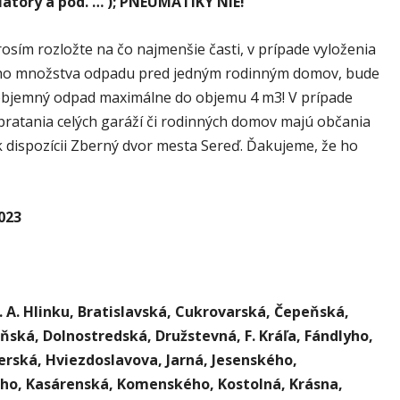
iátory a pod. … ); PNEUMATIKY NIE!
osím rozložte na čo najmenšie časti, v prípade vyloženia
o množstva odpadu pred jedným rodinným domov, bude
bjemný odpad maximálne do objemu 4 m3! V prípade
pratania celých garáží či rodinných domov majú občania
k dispozícii Zberný dvor mesta Sereď. Ďakujeme, že ho
023
. A. Hlinku, Bratislavská, Cukrovarská, Čepeňská,
ská, Dolnostredská, Družstevná, F. Kráľa, Fándlyho,
rská, Hviezdoslavova, Jarná, Jesenského,
ého, Kasárenská, Komenského, Kostolná, Krásna,