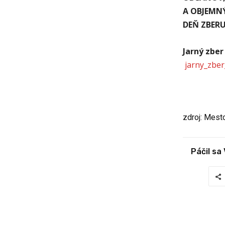
A OBJEMN
DEŇ ZBERU
Jarný zber
jarny_zbe
zdroj: Mest
Páčil sa