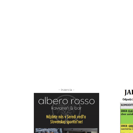
- Inzercia -