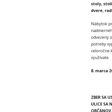
stoly, sto
dvere, rad
Nábytok pr
nadmernéh
odvezený o
potreby vy
celoročne 
využívate.
8. marca 2
ZBER SA U
ULICE SA
OBČANOV,