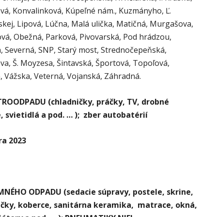
šová, Konvalinková, Kúpeľné nám., Kuzmányho, Ľ.
skej, Lipová, Lúčna, Malá ulička, Matičná, Murgašova,
á, Obežná, Parková, Pivovarská, Pod hrádzou,
 Severná, SNP, Starý most, Strednočepeňská,
va, Š. Moyzesa, Šintavská, Športová, Topoľová,
, Vážska, Veterná, Vojanská, Záhradná.
TROODPADU (chladničky, práčky, TV, drobné
, svietidlá a pod. … ); zber autobatérií
ra 2023
MNÉHO ODPADU (sedacie súpravy, postele, skrine,
ličky, koberce, sanitárna keramika, matrace, okná,