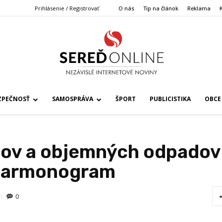
Prihlásenie / Registrovať
O nás
Tip na článok
Reklama
ZPEČNOSŤ
SAMOSPRÁVA
ŠPORT
PUBLICISTIKA
OBCE
ov a objemných odpadov 
 harmonogram
0