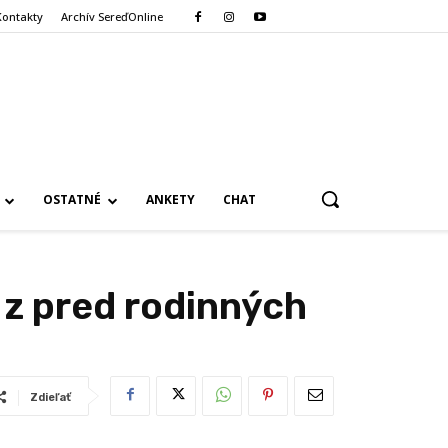
Kontakty
Archív SereďOnline
OSTATNÉ
ANKETY
CHAT
z pred rodinných
Zdieľať