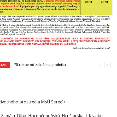
70 rokov od založenia podniku
Pri venčení na Jesenského ulici mal
ČAME
Slovenské pečivárne v Seredi
usmrtiť psíka vlčiak, ktorý mal voľne
behať
životného prostredia MsÚ Sereď /
. 8. mája, Dlhá, Hornočepeňská, Hrnčiarska, I. Krasku,