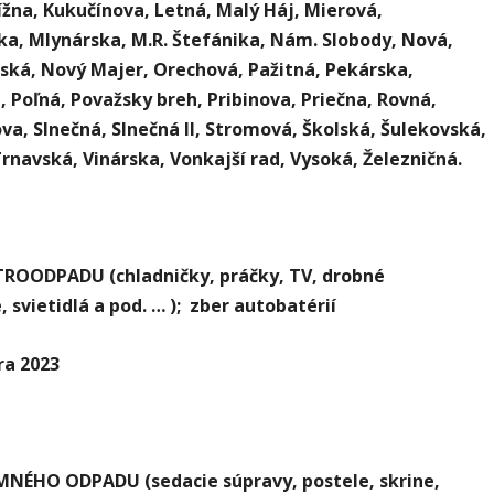
ížna, Kukučínova, Letná, Malý Háj, Mierová,
a, Mlynárska, M.R. Štefánika, Nám. Slobody, Nová,
ká, Nový Majer, Orechová, Pažitná, Pekárska,
, Poľná, Považsky breh, Pribinova, Priečna, Rovná,
va, Slnečná, Slnečná II, Stromová, Školská, Šulekovská,
rnavská, Vinárska, Vonkajší rad, Vysoká, Železničná.
TROODPADU (chladničky, práčky, TV, drobné
, svietidlá a pod. … ); zber autobatérií
ra 2023
MNÉHO ODPADU (sedacie súpravy, postele, skrine,