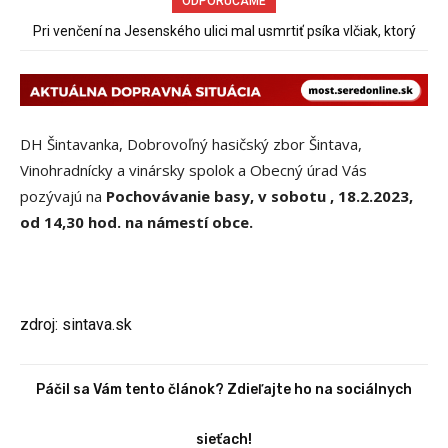
ODPORÚČAME
Pri venčení na Jesenského ulici mal usmrtiť psíka vlčiak, ktorý
70 rokov od založenia podniku Slovenské pečivárne v Seredi
mal voľne behať
DH Šintavanka, Dobrovoľný hasičský zbor Šintava,
Vinohradnícky a vinársky spolok a Obecný úrad Vás
pozývajú na
Pochovávanie basy, v sobotu , 18.2.2023,
od 14,30 hod. na námestí obce.
zdroj: sintava.sk
Páčil sa Vám tento článok? Zdieľajte ho na sociálnych
sieťach!