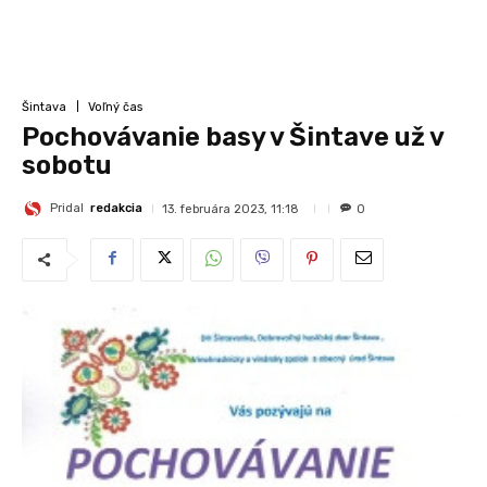
Šintava
Voľný čas
Pochovávanie basy v Šintave už v
sobotu
Pridal
redakcia
13. februára 2023, 11:18
0