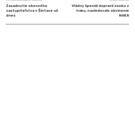
Zasadnutie obecného
Vládny špeciál dopravil osobu z
zastupiteľstva v Šintave už
Iraku, nasledovalo obvinenie
dnes
NAKA