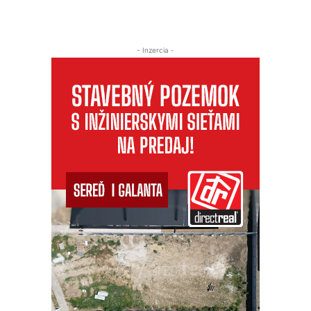
- Inzercia -