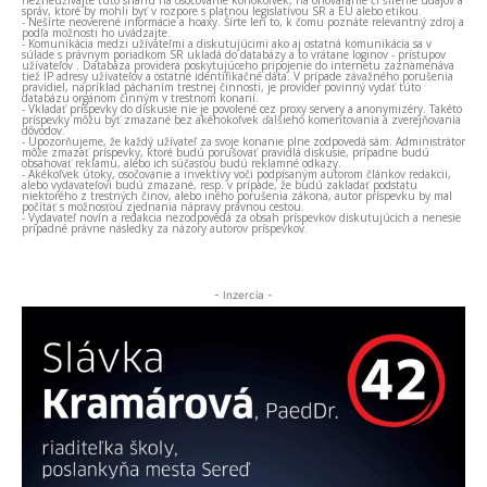
nezneužívajte túto snahu na osočovanie kohokoľvek, na ohováranie či šírenie údajov a
správ, ktoré by mohli byť v rozpore s platnou legislatívou SR a EÚ alebo etikou.
- Nešírte neoverené informácie a hoaxy. Šírte len to, k čomu poznáte relevantný zdroj a
podľa možnosti ho uvádzajte.
- Komunikácia medzi užívateľmi a diskutujúcimi ako aj ostatná komunikácia sa v
súlade s právnym poriadkom SR ukladá do databázy a to vrátane loginov - prístupov
užívateľov . Databáza providera poskytujúceho pripojenie do internetu zaznamenáva
tiež IP adresy užívateľov a ostatné identifikačné dáta. V prípade závažného porušenia
pravidiel, napríklad páchaním trestnej činnosti, je provider povinný vydať túto
databázu orgánom činným v trestnom konaní.
- Vkladať príspevky do diskusie nie je povolené cez proxy servery a anonymizéry. Takéto
príspevky môžu byť zmazané bez akéhokoľvek ďalšieho komentovania a zverejňovania
dôvodov.
- Upozorňujeme, že každý užívateľ za svoje konanie plne zodpovedá sám. Administrátor
môže zmazať príspevky, ktoré budú porušovať pravidlá diskusie, prípadne budú
obsahovať reklamu, alebo ich súčasťou budú reklamné odkazy.
- Akékoľvek útoky, osočovanie a invektívy voči podpísaným autorom článkov redakcii,
alebo vydavateľovi budú zmazané, resp. v prípade, že budú zakladať podstatu
niektorého z trestných činov, alebo iného porušenia zákona, autor príspevku by mal
počítať s možnosťou zjednania nápravy právnou cestou.
- Vydavateľ novín a redakcia nezodpovedá za obsah príspevkov diskutujúcich a nenesie
prípadné právne následky za názory autorov príspevkov.
- Inzercia -