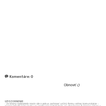
Komentáre:
0
Obnoviť ⭯
UPOZORNENIE:
- Zo strany vydavateľa novín ide o pokus zachovať určitú formu voľnej komunikácie –