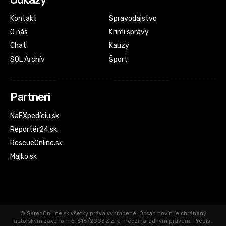
Kontakt
Spravodajstvo
O nás
Krimi správy
Chat
Kauzy
SOL Archív
Šport
Partneri
NaEXpedíciu.sk
Reportér24.sk
RescueOnline.sk
Majko.sk
© SeredOnLine.sk všetky práva vyhradené. Obsah novín je chránený
autorským zákonom č. 618/2003 Z.z. a medzinárodným právom. Prepis ,