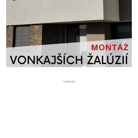
- Inzercia -