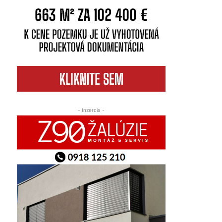
- Inzercia -