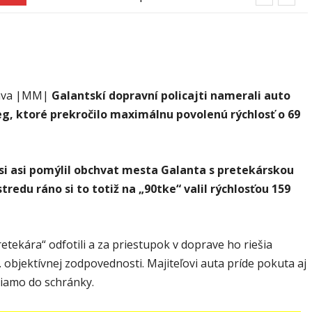
Slovenské pečivárne v Seredi
usmrtiť psíka vlčiak, ktorý mal voľne
behať
ava |MM|
Galantskí dopravní policajti namerali auto
g, ktoré prekročilo maximálnu povolenú rýchlosť o 69
si asi pomýlil obchvat mesta Galanta s pretekárskou
stredu ráno si to totiž na „90tke“ valil rýchlosťou 159
pretekára“ odfotili a za priestupok v doprave ho riešia
 objektívnej zodpovednosti. Majiteľovi auta príde pokuta aj
riamo do schránky.