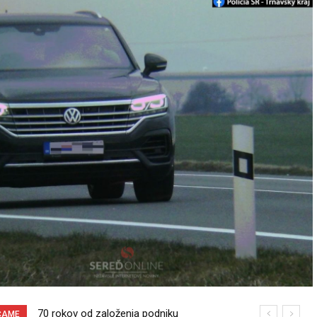
70 rokov od založenia podniku
Pri venčení na Jesenského ulici mal
ČAME