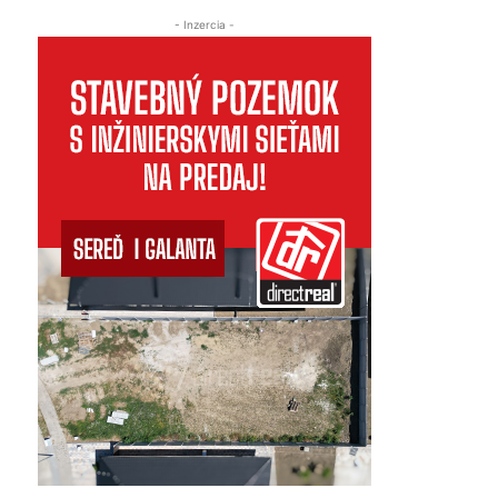
- Inzercia -