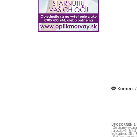
Komentá
UPOZORNENIE:
- Zo strany vydav
na osočovanie koh
legislatívou SR a 
- Nešírte neovere