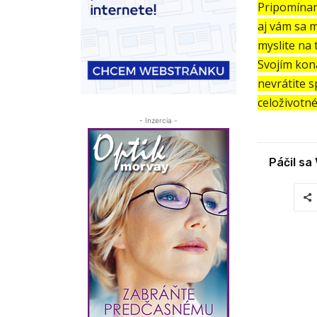
Pripomíname
aj vám sa 
myslite na 
Svojím kon
nevrátite s
celoživotné
- Inzercia -
Páčil sa