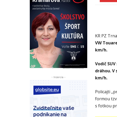
KR PZ Trn
VW Touare
km/h.
Vodič SUV 
dráhou. V 
km/h.
- Inzercia -
Policajti „
formou tzv.
s fotkou p