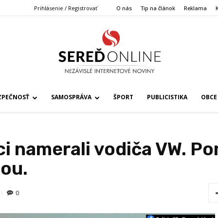
Prihlásenie / Registrovať
O nás
Tip na článok
Reklama
ZPEČNOSŤ
SAMOSPRÁVA
ŠPORT
PUBLICISTIKA
OBCE
i namerali vodiča VW. Pom
ou.
0