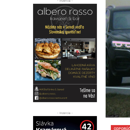
- Inzercia -
- Inzercia -
ODPORÚ