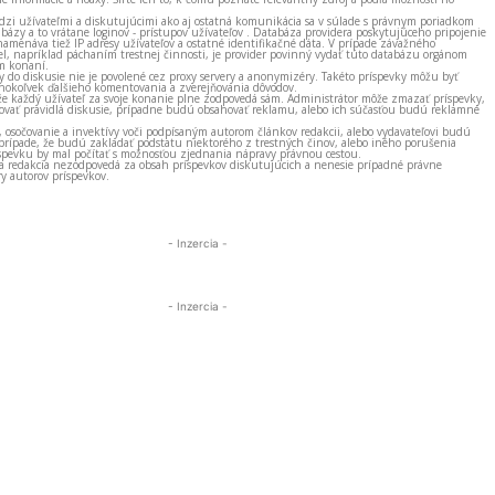
zi užívateľmi a diskutujúcimi ako aj ostatná komunikácia sa v súlade s právnym poriadkom
bázy a to vrátane loginov - prístupov užívateľov . Databáza providera poskytujúceho pripojenie
amenáva tiež IP adresy užívateľov a ostatné identifikačné dáta. V prípade závažného
el, napríklad páchaním trestnej činnosti, je provider povinný vydať túto databázu orgánom
m konaní.
ky do diskusie nie je povolené cez proxy servery a anonymizéry. Takéto príspevky môžu byť
okoľvek ďalšieho komentovania a zverejňovania dôvodov.
e každý užívateľ za svoje konanie plne zodpovedá sám. Administrátor môže zmazať príspevky,
vať pravidlá diskusie, prípadne budú obsahovať reklamu, alebo ich súčasťou budú reklamné
, osočovanie a invektívy voči podpísaným autorom článkov redakcii, alebo vydavateľovi budú
prípade, že budú zakladať podstatu niektorého z trestných činov, alebo iného porušenia
spevku by mal počítať s možnosťou zjednania nápravy právnou cestou.
 a redakcia nezodpovedá za obsah príspevkov diskutujúcich a nenesie prípadné právne
y autorov príspevkov.
- Inzercia -
- Inzercia -