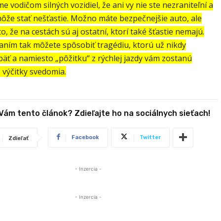
 vodičom silných vozidiel, že ani vy nie ste nezraniteľní a
môže stať nešťastie. Možno máte bezpečnejšie auto, ale
to, že na cestách sú aj ostatní, ktorí také šťastie nemajú.
aním tak môžete spôsobiť tragédiu, ktorú už nikdy
päť a namiesto „pôžitku“ z rýchlej jazdy vám zostanú
 výčitky svedomia.
 Vám tento článok? Zdieľajte ho na sociálnych sieťach!
Facebook
Twitter
Zdieľať
- Inzercia -
- Inzercia -