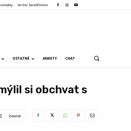
Kontakty
Archív SereďOnline
OSTATNÉ
ANKETY
CHAT
ýlil si obchvat s
Zdieľať