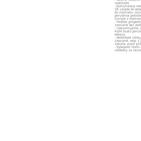
uvádzajte.
- Komunikácia med
SR ukladá do data
do internetu zazn
porušenia pravidi
činným v trestno
- Vkladať príspev
zmazané bez akéh
- Upozorňujeme, ž
ktoré budú porušo
odkazy.
- Akékoľvek útoky
zmazané, resp. v 
zákona, autor prí
- Vydavateľ novín
následky za názor