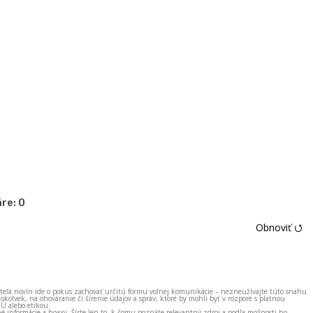
re:
0
Obnoviť ⭯
ateľa novín ide o pokus zachovať určitú formu voľnej komunikácie – nezneužívajte túto snahu
okoľvek, na ohováranie či šírenie údajov a správ, ktoré by mohli byť v rozpore s platnou
EÚ alebo etikou.
né informácie a hoaxy. Šírte len to, k čomu poznáte relevantný zdroj a podľa možnosti ho