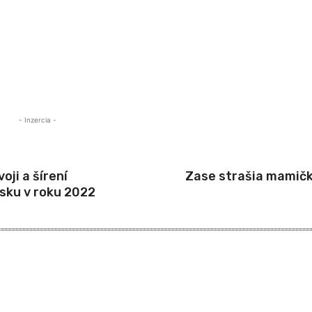
- Inzercia -
oji a šírení
Zase strašia mamičky
nsku v roku 2022