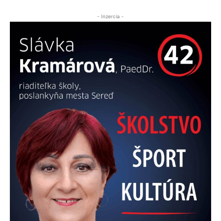
- Inzercia -