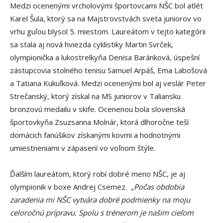
Medzi ocenenými vrcholovými športovcami NŠC bol atlét
Karel Šula, ktorý sa na Majstrovstvách sveta juniorov vo
vrhu guľou blysol 5. miestom. Laureátom v tejto kategórii
sa stala aj nová hviezda cyklistiky Martin Svrček,
olympionička a lukostrelkyňa Denisa Baránková, úspešní
zástupcovia stolného tenisu Samuel Arpáš, Ema Labošová
a Tatiana Kukuľková. Medzi ocenenými bol aj veslár Peter
Strečanský, ktorý získal na MS juniorov v Taliansku
bronzovú medailu v skife. Ocenenou bola slovenská
športovkyňa Zsuzsanna Molnár, ktorá dlhoročne teší
domácich fanúšikov získanými kovmi a hodnotnými
umiestneniami v zápasení vo voľnom štýle.
Ďalším laureátom, ktorý robí dobré meno NŠC, je aj
olympionik v boxe Andrej Csemez.
„Počas obdobia
zaradenia mi NŠC vytvára dobré podmienky na moju
celoročnú prípravu. Spolu s trénerom je našim cieľom