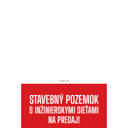
- Inzercia -