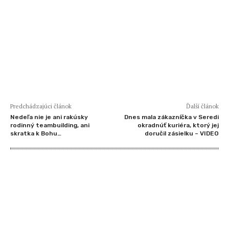
Predchádzajúci článok
Ďalší článok
Nedeľa nie je ani rakúsky
Dnes mala zákazníčka v Seredi
rodinný teambuilding, ani
okradnúť kuriéra, ktorý jej
skratka k Bohu…
doručil zásielku – VIDEO