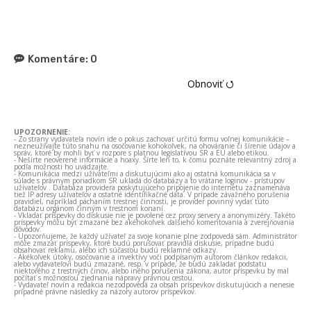
Komentáre:
0
Obnoviť ⭯
UPOZORNENIE:
- Zo strany vydavateľa novín ide o pokus zachovať určitú formu voľnej komunikácie –
nezneužívajte túto snahu na osočovanie kohokoľvek, na ohováranie či šírenie údajov a
správ, ktoré by mohli byť v rozpore s platnou legislatívou SR a EÚ alebo etikou.
- Nešírte neoverené informácie a hoaxy. Šírte len to, k čomu poznáte relevantný zdroj a
podľa možnosti ho uvádzajte.
- Komunikácia medzi užívateľmi a diskutujúcimi ako aj ostatná komunikácia sa v
súlade s právnym poriadkom SR ukladá do databázy a to vrátane loginov - prístupov
užívateľov . Databáza providera poskytujúceho pripojenie do internetu zaznamenáva
tiež IP adresy užívateľov a ostatné identifikačné dáta. V prípade závažného porušenia
pravidiel, napríklad páchaním trestnej činnosti, je provider povinný vydať túto
databázu orgánom činným v trestnom konaní.
- Vkladať príspevky do diskusie nie je povolené cez proxy servery a anonymizéry. Takéto
príspevky môžu byť zmazané bez akéhokoľvek ďalšieho komentovania a zverejňovania
dôvodov.
- Upozorňujeme, že každý užívateľ za svoje konanie plne zodpovedá sám. Administrátor
môže zmazať príspevky, ktoré budú porušovať pravidlá diskusie, prípadne budú
obsahovať reklamu, alebo ich súčasťou budú reklamné odkazy.
- Akékoľvek útoky, osočovanie a invektívy voči podpísaným autorom článkov redakcii,
alebo vydavateľovi budú zmazané, resp. v prípade, že budú zakladať podstatu
niektorého z trestných činov, alebo iného porušenia zákona, autor príspevku by mal
počítať s možnosťou zjednania nápravy právnou cestou.
- Vydavateľ novín a redakcia nezodpovedá za obsah príspevkov diskutujúcich a nenesie
prípadné právne následky za názory autorov príspevkov.