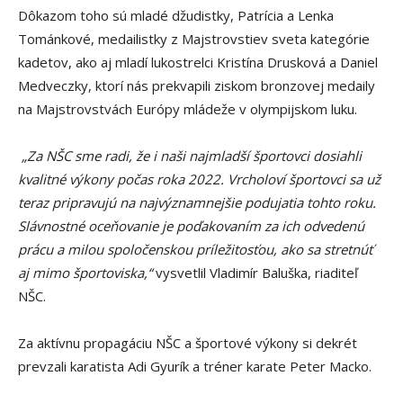
Dôkazom toho sú mladé džudistky, Patrícia a Lenka
Tománkové, medailistky z Majstrovstiev sveta kategórie
kadetov, ako aj mladí lukostrelci Kristína Drusková a Daniel
Medveczky, ktorí nás prekvapili ziskom bronzovej medaily
na Majstrovstvách Európy mládeže v olympijskom luku.
„Za NŠC sme radi, že i naši najmladší športovci dosiahli
kvalitné výkony počas roka 2022. Vrcholoví športovci sa už
teraz pripravujú na najvýznamnejšie podujatia tohto roku.
Slávnostné oceňovanie je poďakovaním za ich odvedenú
prácu a milou spoločenskou príležitosťou, ako sa stretnúť
aj mimo športoviska,“
vysvetlil Vladimír Baluška, riaditeľ
NŠC.
Za aktívnu propagáciu NŠC a športové výkony si dekrét
prevzali karatista Adi Gyurík a tréner karate Peter Macko.