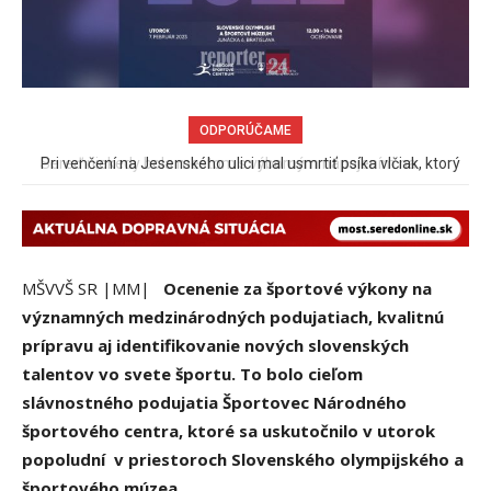
ODPORÚČAME
Pri venčení na Jesenského ulici mal usmrtiť psíka vlčiak, ktorý
mal voľne behať
MŠVVŠ SR |MM|
Ocenenie za športové výkony na
významných medzinárodných podujatiach, kvalitnú
prípravu aj identifikovanie nových slovenských
talentov vo svete športu. To bolo cieľom
slávnostného podujatia Športovec Národného
športového centra, ktoré sa uskutočnilo v utorok
popoludní v priestoroch Slovenského olympijského a
športového múzea.