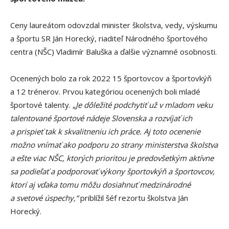
Ceny laureátom odovzdal minister školstva, vedy, výskumu
a športu SR Ján Horecký, riaditeľ Národného športového
centra (NŠC) Vladimír Baluška a ďalšie významné osobnosti.
Ocenených bolo za rok 2022 15 športovcov a športovkýň
a 12 trénerov. Prvou kategóriou ocenených boli mladé
športové talenty. „
Je dôležité podchytiť už v mladom veku
talentované športové nádeje Slovenska a rozvíjať ich
a prispieť tak k skvalitneniu ich práce. Aj toto ocenenie
možno vnímať ako podporu zo strany ministerstva školstva
a ešte viac NŠC, ktorých prioritou je predovšetkým aktívne
sa podieľať a podporovať výkony športovkýň a športovcov,
ktorí aj vďaka tomu môžu dosiahnuť medzinárodné
a svetové úspechy,“
priblížil šéf rezortu školstva Ján
Horecký.