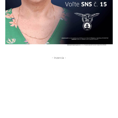
- Inzercia -