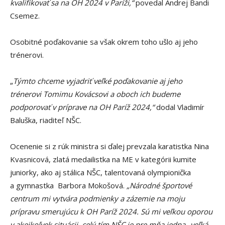
kvalifikovať sa na OH 2024 v Paríži,“
povedal Andrej Bandi
Csemez.
Osobitné poďakovanie sa však okrem toho ušlo aj jeho
trénerovi.
„
Týmto chceme vyjadriť veľké poďakovanie aj jeho
trénerovi Tomimu Kovácsovi a oboch ich budeme
podporovať v príprave na OH Paríž 2024,“
dodal Vladimír
Baluška, riaditeľ NŠC.
Ocenenie si z rúk ministra si ďalej prevzala karatistka Nina
Kvasnicová, zlatá medailistka na ME v kategórii kumite
juniorky, ako aj stálica NŠC, talentovaná olympionička
a gymnastka Barbora Mokošová.
„Národné športové
centrum mi vytvára podmienky a zázemie na moju
prípravu smerujúcu k OH Paríž 2024. Sú mi veľkou oporou
v akejkoľvek situácii, celý tím NŠC je pre mňa jedna „veľká