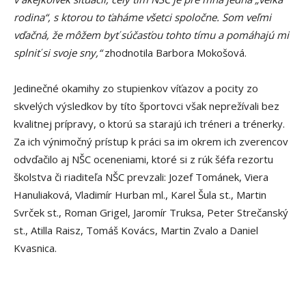
rodina“, s ktorou to ťaháme všetci spoločne. Som veľmi
vďačná, že môžem byť súčasťou tohto tímu a pomáhajú mi
splniť si svoje sny,“
zhodnotila Barbora Mokošová.
Jedinečné okamihy zo stupienkov víťazov a pocity zo
skvelých výsledkov by títo športovci však neprežívali bez
kvalitnej prípravy, o ktorú sa starajú ich tréneri a trénerky.
Za ich výnimočný prístup k práci sa im okrem ich zverencov
odvďačilo aj NŠC oceneniami, ktoré si z rúk šéfa rezortu
školstva či riaditeľa NŠC prevzali: Jozef Tománek, Viera
Hanuliaková, Vladimír Hurban ml., Karel Šula st., Martin
Svrček st., Roman Grigel, Jaromír Truksa, Peter Strečanský
st., Atilla Raisz, Tomáš Kovács, Martin Zvalo a Daniel
Kvasnica.