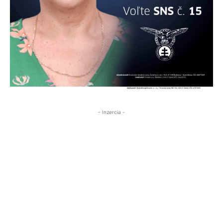
- Inzercia -