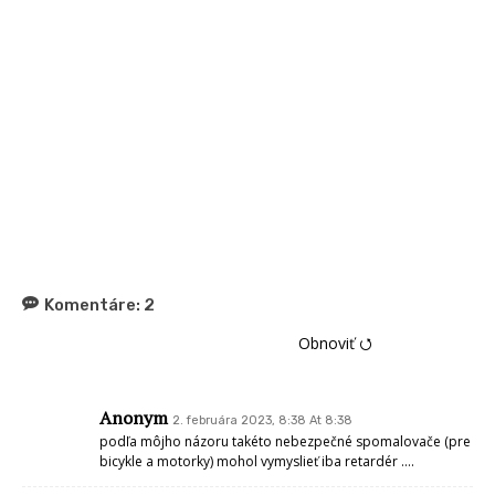
Komentáre:
2
Obnoviť ⭯
Anonym
2. februára 2023, 8:38 At 8:38
podľa môjho názoru takéto nebezpečné spomalovače (pre
bicykle a motorky) mohol vymyslieť iba retardér ….