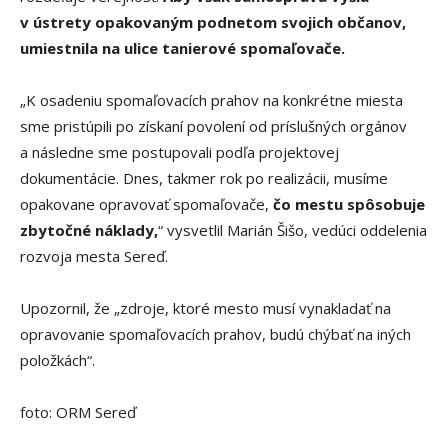
v ústrety opakovaným podnetom svojich občanov,
umiestnila na ulice tanierové spomaľovače.
„K osadeniu spomaľovacích prahov na konkrétne miesta
sme pristúpili po získaní povolení od príslušných orgánov
a následne sme postupovali podľa projektovej
dokumentácie. Dnes, takmer rok po realizácii, musíme
opakovane opravovať spomaľovače,
čo mestu spôsobuje
zbytočné náklady,
“ vysvetlil Marián Šišo, vedúci oddelenia
rozvoja mesta Sereď.
Upozornil, že „zdroje, ktoré mesto musí vynakladať na
opravovanie spomaľovacích prahov, budú chýbať na iných
položkách“.
foto: ORM Sereď