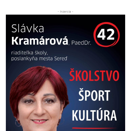
- Inzercia -