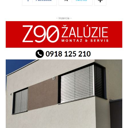
- Inzercia -