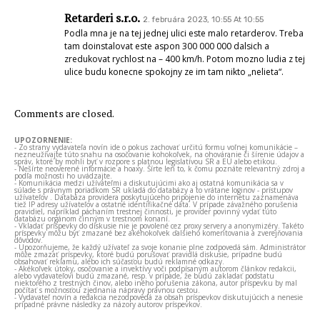
Retarderi s.r.o.
2. februára 2023, 10:55 At 10:55
Podla mna je na tej jednej ulici este malo retarderov. Treba
tam doinstalovat este aspon 300 000 000 dalsich a
zredukovat rychlost na – 400 km/h. Potom mozno ludia z tej
ulice budu konecne spokojny ze im tam nikto „nelieta“.
Comments are closed.
UPOZORNENIE:
- Zo strany vydavateľa novín ide o pokus zachovať určitú formu voľnej komunikácie –
nezneužívajte túto snahu na osočovanie kohokoľvek, na ohováranie či šírenie údajov a
správ, ktoré by mohli byť v rozpore s platnou legislatívou SR a EÚ alebo etikou.
- Nešírte neoverené informácie a hoaxy. Šírte len to, k čomu poznáte relevantný zdroj a
podľa možnosti ho uvádzajte.
- Komunikácia medzi užívateľmi a diskutujúcimi ako aj ostatná komunikácia sa v
súlade s právnym poriadkom SR ukladá do databázy a to vrátane loginov - prístupov
užívateľov . Databáza providera poskytujúceho pripojenie do internetu zaznamenáva
tiež IP adresy užívateľov a ostatné identifikačné dáta. V prípade závažného porušenia
pravidiel, napríklad páchaním trestnej činnosti, je provider povinný vydať túto
databázu orgánom činným v trestnom konaní.
- Vkladať príspevky do diskusie nie je povolené cez proxy servery a anonymizéry. Takéto
príspevky môžu byť zmazané bez akéhokoľvek ďalšieho komentovania a zverejňovania
dôvodov.
- Upozorňujeme, že každý užívateľ za svoje konanie plne zodpovedá sám. Administrátor
môže zmazať príspevky, ktoré budú porušovať pravidlá diskusie, prípadne budú
obsahovať reklamu, alebo ich súčasťou budú reklamné odkazy.
- Akékoľvek útoky, osočovanie a invektívy voči podpísaným autorom článkov redakcii,
alebo vydavateľovi budú zmazané, resp. v prípade, že budú zakladať podstatu
niektorého z trestných činov, alebo iného porušenia zákona, autor príspevku by mal
počítať s možnosťou zjednania nápravy právnou cestou.
- Vydavateľ novín a redakcia nezodpovedá za obsah príspevkov diskutujúcich a nenesie
prípadné právne následky za názory autorov príspevkov.