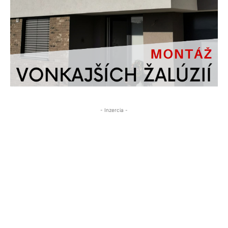
- Inzercia -