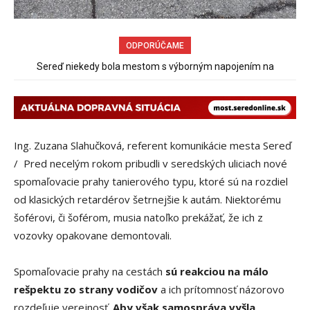
ODPORÚČAME
Pri venčení na Jesenského ulici mal usmrtiť psíka vlčiak, ktorý
mal voľne behať
Ing. Zuzana Slahučková, referent komunikácie mesta Sereď
/ Pred necelým rokom pribudli v seredských uliciach nové
spomaľovacie prahy tanierového typu, ktoré sú na rozdiel
od klasických retardérov šetrnejšie k autám. Niektorému
šoférovi, či šoférom, musia natoľko prekážať, že ich z
vozovky opakovane demontovali.
Spomaľovacie prahy na cestách
sú reakciou na málo
rešpektu zo strany vodičov
a ich prítomnosť názorovo
rozdeľuje verejnosť.
Aby však samospráva vyšla