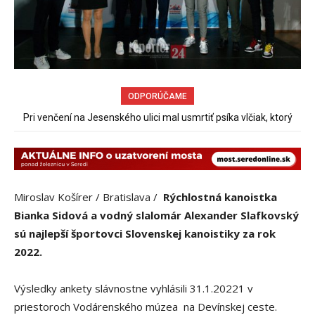
ODPORÚČAME
Pri venčení na Jesenského ulici mal usmrtiť psíka vlčiak, ktorý
Spor rybárov o rybársky revír pokračuje
mal voľne behať
Miroslav Košírer / Bratislava /
Rýchlostná kanoistka
Bianka Sidová a vodný slalomár Alexander Slafkovský
sú najlepší športovci Slovenskej kanoistiky za rok
2022.
Výsledky ankety slávnostne vyhlásili 31.1.20221 v
priestoroch Vodárenského múzea na Devínskej ceste.