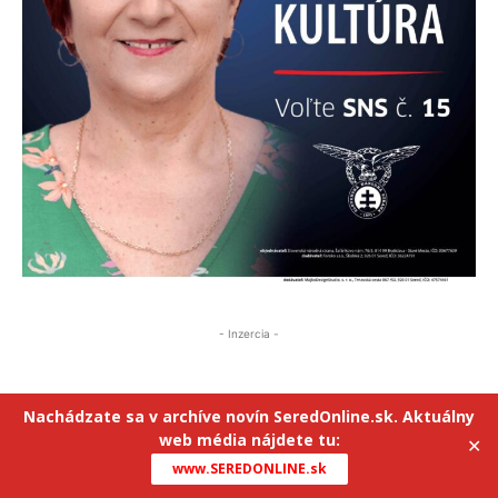
- Inzercia -
Nachádzate sa v archíve novín SeredOnline.sk. Aktuálny
web média nájdete tu:
✕
www.SEREDONLINE.sk