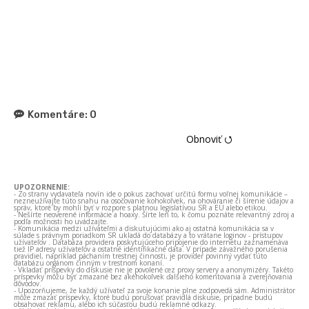
Komentáre:
0
Obnoviť ⭯
UPOZORNENIE:
- Zo strany vydavateľa novín ide o pokus zachovať určitú formu voľnej komunikácie –
nezneužívajte túto snahu na osočovanie kohokoľvek, na ohováranie či šírenie údajov a
správ, ktoré by mohli byť v rozpore s platnou legislatívou SR a EÚ alebo etikou.
- Nešírte neoverené informácie a hoaxy. Šírte len to, k čomu poznáte relevantný zdroj a
podľa možnosti ho uvádzajte.
- Komunikácia medzi užívateľmi a diskutujúcimi ako aj ostatná komunikácia sa v
súlade s právnym poriadkom SR ukladá do databázy a to vrátane loginov - prístupov
užívateľov . Databáza providera poskytujúceho pripojenie do internetu zaznamenáva
tiež IP adresy užívateľov a ostatné identifikačné dáta. V prípade závažného porušenia
pravidiel, napríklad páchaním trestnej činnosti, je provider povinný vydať túto
databázu orgánom činným v trestnom konaní.
- Vkladať príspevky do diskusie nie je povolené cez proxy servery a anonymizéry. Takéto
príspevky môžu byť zmazané bez akéhokoľvek ďalšieho komentovania a zverejňovania
dôvodov.
- Upozorňujeme, že každý užívateľ za svoje konanie plne zodpovedá sám. Administrátor
môže zmazať príspevky, ktoré budú porušovať pravidlá diskusie, prípadne budú
obsahovať reklamu, alebo ich súčasťou budú reklamné odkazy.