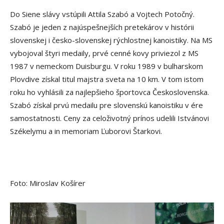
Do Siene slávy vstúpili Attila Szabó a Vojtech Potočný.
Szabó je jeden z najúspešnejších pretekárov v histórii
slovenskej i česko-slovenskej rýchlostnej kanoistiky. Na MS
vybojoval štyri medaily, prvé cenné kovy priviezol z MS
1987 v nemeckom Duisburgu. V roku 1989 v bulharskom
Plovdive získal titul majstra sveta na 10 km. V tom istom
roku ho vyhlásili za najlepšieho športovca Československa.
Szabó získal prvú medailu pre slovenskú kanoistiku v ére
samostatnosti. Ceny za celoživotný prínos udelili Istvánovi
Székelymu a in memoriam Ľuborovi Štarkovi.
Foto: Miroslav Košírer