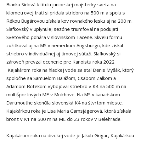
Bianka Sidová k titulu juniorskej majsterky sveta na
kilometrovej trati si pridala striebro na 500 m a spolu s
Rékou Bugárovou získala kov rovnakého lesku aj na 200 m.
Slafkovský v uplynulej sezóne triumfoval na podujatí
Svetového pohára v slovinskom Tacene. Skvelú formu
zužitkoval aj na MS v nemeckom Augsburgu, kde získal
striebro v individuálnej aj tímovej súťaži. Slafkovský si
zároveň prevzal ocenenie pre Kanoistu roka 2022.
Kajakárom roka na hladkej vode sa stal Denis Myšák, ktorý
spoločne sa Samuelom Balážom, Csabom Zalkom a
Adamom Botekom vybojoval striebro v K4 na 500 m na
multišportových ME v Mníchove. Na MS v kanadskom
Dartmouthe skončila slovenská K4 na štvrtom mieste.
Kajakárkou roka je Lisa Maria Gamsjägerová, ktorá získala
bronz v K1 na 500 m na ME do 23 rokov v Belehrade.
Kajakárom roka na divokej vode je Jakub Grigar, Kajakárkou