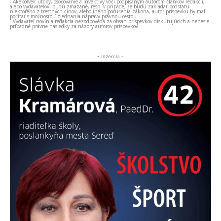
- Akékoľvek útoky, osočovanie a invektívy voči podpísaným autorom článkov redakcii,
alebo vydavateľovi budú zmazané, resp. v prípade, že budú zakladať podstatu
niektorého z trestných činov, alebo iného porušenia zákona, autor príspevku by mal
počítať s možnosťou zjednania nápravy právnou cestou.
- Vydavateľ novín a redakcia nezodpovedá za obsah príspevkov diskutujúcich a nenesie
prípadné právne následky za názory autorov príspevkov.
- Inzercia -