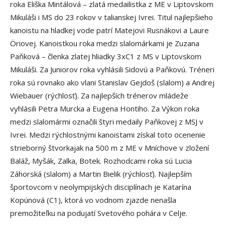
roka Eliška Mintálová – zlatá medailistka z ME v Liptovskom
Mikuláši i MS do 23 rokov v talianskej Ivrei. Titul najlepšieho
kanoistu na hladkej vode patrí Matejovi Rusnákovi a Laure
Öriovej. Kanoistkou roka medzi slalomárkami je Zuzana
Paňková – členka zlatej hliadky 3xC1 z MS v Liptovskom
Mikuláši. Za Juniorov roka vyhlásili Sidovú a Paňkovú. Tréneri
roka sú rovnako ako vlani Stanislav Gejdoš (slalom) a Andrej
Wiebauer (rýchlosť). Za najlepších trénerov mládeže
vyhlásili Petra Murcka a Eugena Hontiho. Za Výkon roka
medzi slalomármi označili štyri medaily Paňkovej z MSJ v
Ivrei. Medzi rýchlostnými kanoistami získal toto ocenenie
strieborný štvorkajak na 500 m z ME v Mníchove v zložení
Baláž, Myšák, Zalka, Botek. Rozhodcami roka sú Lucia
Záhorská (slalom) a Martin Bielik (rýchlosť). Najlepším
športovcom v neolympijských disciplínach je Katarína
Kopúnová (C1), ktorá vo vodnom zjazde nenašla
premožiteľku na podujatí Svetového pohára v Celje.