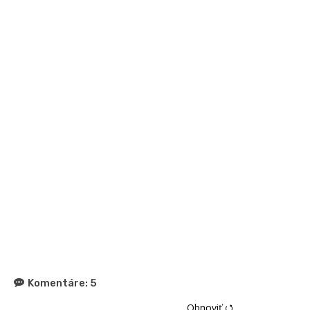
Komentáre:
5
Obnoviť ⭯