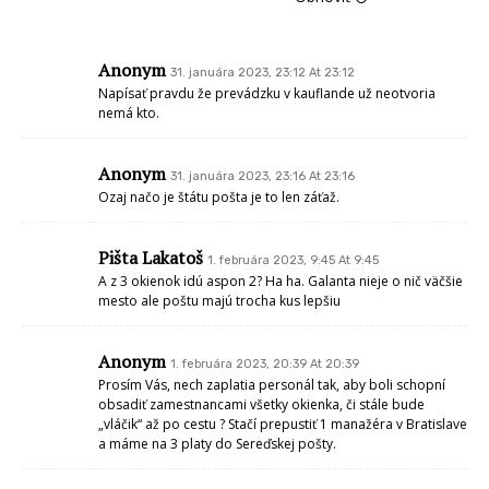
Anonym
31. januára 2023, 23:12 At 23:12
Napísať pravdu že prevádzku v kauflande už neotvoria
nemá kto.
Anonym
31. januára 2023, 23:16 At 23:16
Ozaj načo je štátu pošta je to len záťaž.
Pišta Lakatoš
1. februára 2023, 9:45 At 9:45
A z 3 okienok idú aspon 2? Ha ha. Galanta nieje o nič väčšie
mesto ale poštu majú trocha kus lepšiu
Anonym
1. februára 2023, 20:39 At 20:39
Prosím Vás, nech zaplatia personál tak, aby boli schopní
obsadiť zamestnancami všetky okienka, či stále bude
„vláčik“ až po cestu ? Stačí prepustiť 1 manažéra v Bratislave
a máme na 3 platy do Sereďskej pošty.