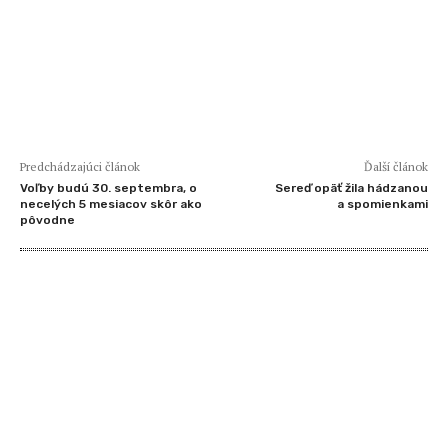
Predchádzajúci článok
Ďalší článok
Voľby budú 30. septembra, o
Sereď opäť žila hádzanou
necelých 5 mesiacov skôr ako
a spomienkami
pôvodne