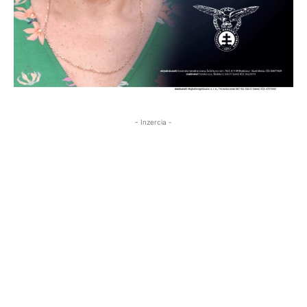
- Inzercia -