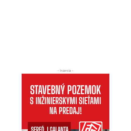
- Inzercia -