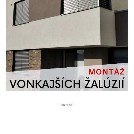
- Inzercia -