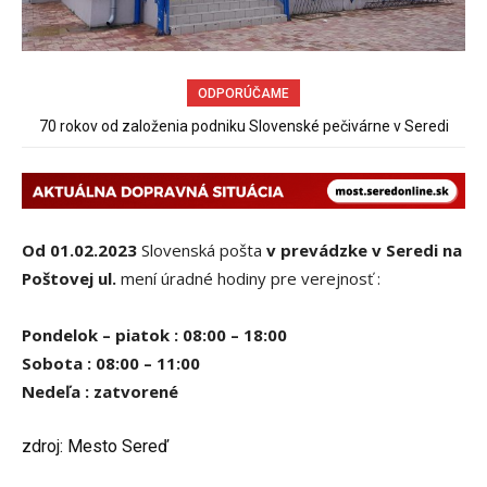
ODPORÚČAME
70 rokov od založenia podniku Slovenské pečivárne v Seredi
Sereď niekedy bola mestom s výborným napojením na
hromadnú dopravu – ANKETA
Od 01.02.2023
Slovenská pošta
v prevádzke v Seredi na
Poštovej ul.
mení úradné hodiny pre verejnosť :
Pondelok – piatok : 08:00 – 18:00
Sobota : 08:00 – 11:00
Nedeľa : zatvorené
zdroj: Mesto Sereď