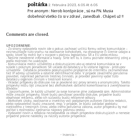
poštárka
2. februára 2023, 6:05 At 6:05
Pre anonym : Nerob konšpirácie , sú na PN. Musia
dobehnúť všetko čo si v zdraví , zanedbali . Chápeš už !!
Comments are closed.
UPOZORNENIE:
- Zo strany vydavateľa novín ide o pokus zachovať určitú formu voľnej komunikácie –
nezneužívajte túto snahu na osočovanie kohokoľvek, na ohováranie či šírenie údajov a
správ, ktoré by mohli byť v rozpore s platnou legislatívou SR a EÚ alebo etikou.
- Nešírte neoverené informácie a hoaxy. Šírte len to, k čomu poznáte relevantný zdroj a
podľa možnosti ho uvádzajte.
- Komunikácia medzi užívateľmi a diskutujúcimi ako aj ostatná komunikácia sa v
súlade s právnym poriadkom SR ukladá do databázy a to vrátane loginov - prístupov
užívateľov . Databáza providera poskytujúceho pripojenie do internetu zaznamenáva
tiež IP adresy užívateľov a ostatné identifikačné dáta. V prípade závažného porušenia
pravidiel, napríklad páchaním trestnej činnosti, je provider povinný vydať túto
databázu orgánom činným v trestnom konaní.
- Vkladať príspevky do diskusie nie je povolené cez proxy servery a anonymizéry. Takéto
príspevky môžu byť zmazané bez akéhokoľvek ďalšieho komentovania a zverejňovania
dôvodov.
- Upozorňujeme, že každý užívateľ za svoje konanie plne zodpovedá sám. Administrátor
môže zmazať príspevky, ktoré budú porušovať pravidlá diskusie, prípadne budú
obsahovať reklamu, alebo ich súčasťou budú reklamné odkazy.
- Akékoľvek útoky, osočovanie a invektívy voči podpísaným autorom článkov redakcii,
alebo vydavateľovi budú zmazané, resp. v prípade, že budú zakladať podstatu
niektorého z trestných činov, alebo iného porušenia zákona, autor príspevku by mal
počítať s možnosťou zjednania nápravy právnou cestou.
- Vydavateľ novín a redakcia nezodpovedá za obsah príspevkov diskutujúcich a nenesie
prípadné právne následky za názory autorov príspevkov.
- Inzercia -