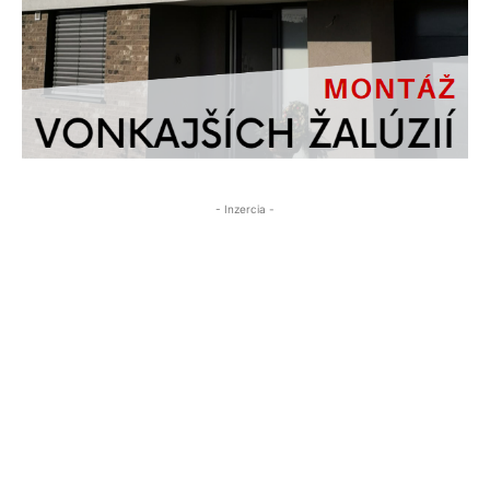
- Inzercia -