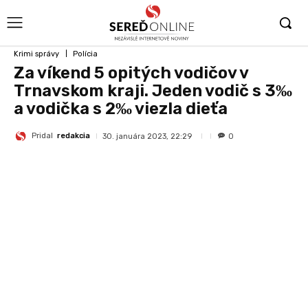
Krimi správy
Polícia
Za víkend 5 opitých vodičov v
Trnavskom kraji. Jeden vodič s 3‰
a vodička s 2‰ viezla dieťa
Pridal
redakcia
30. januára 2023, 22:29
0