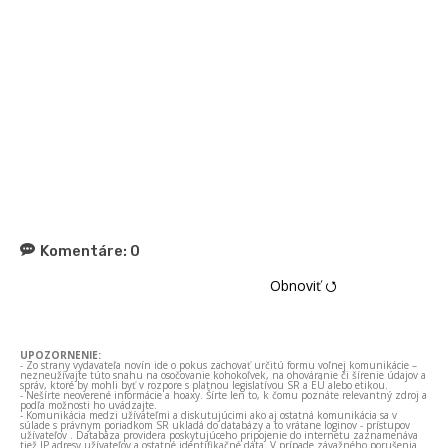
Komentáre:
0
Obnoviť ⭯
UPOZORNENIE:
- Zo strany vydavateľa novín ide o pokus zachovať určitú formu voľnej komunikácie –
nezneužívajte túto snahu na osočovanie kohokoľvek, na ohováranie či šírenie údajov a
správ, ktoré by mohli byť v rozpore s platnou legislatívou SR a EÚ alebo etikou.
- Nešírte neoverené informácie a hoaxy. Šírte len to, k čomu poznáte relevantný zdroj a
podľa možnosti ho uvádzajte.
- Komunikácia medzi užívateľmi a diskutujúcimi ako aj ostatná komunikácia sa v
súlade s právnym poriadkom SR ukladá do databázy a to vrátane loginov - prístupov
užívateľov . Databáza providera poskytujúceho pripojenie do internetu zaznamenáva
tiež IP adresy užívateľov a ostatné identifikačné dáta. V prípade závažného porušenia