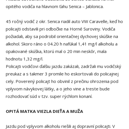
opitého vodiča na hlavnom ťahu Senica – Jablonica.
45 ročný vodič z okr. Senica riadil auto VW Caravelle, keď ho
policajti odstavili pri odbočke na Horné Suroviny. Vodiča
požiadali, aby sa podrobil orientačnej dychovej skúške na
alkohol. Skoro ráno o 04.20 h nafúkal 1,41 mg/l alkoholu a
opakované skúška, ktorú mal o 20 min neskôr, mala
hodnotu 1,32 mg/l.
Policajti vodičovi ďalšiu jazdu zakázali, zadržali mu vodičský
preukaz a s takmer 3 promile ho eskortovali do policajnej
cely. Poverený policajt ho obvinil z prečinu ohrozenia pod
vplyvom návykovej látky, a o jeho vine a treste bude
rozhodovať súd v tzv. super rýchlom konaní.
OPITÁ MATKA VIEZLA DIEŤA A MUŽA
Jazdu pod vplyvom alkoholu riešili aj dopravní policajti. V