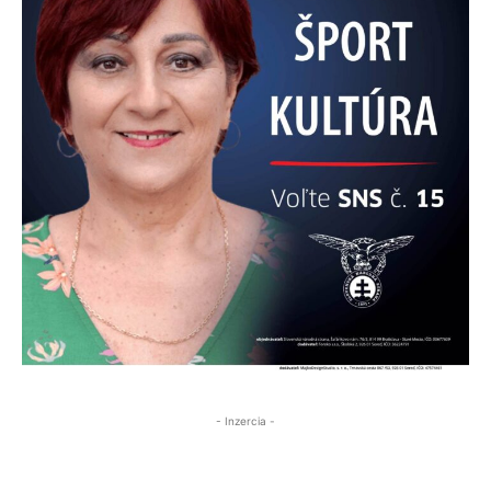
- Inzercia -