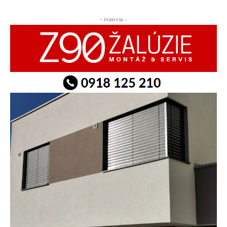
- Inzercia -