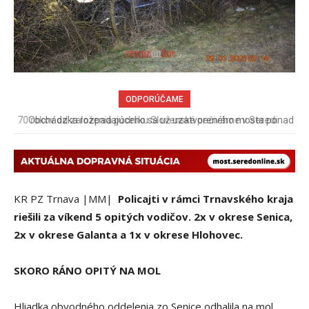
ODPORÚČAME
Obchádzka rozpadajúceho sa už uzatvoreného mosta ponad
železnicu spôsobuje nadmerné opotrebovanie ďalších ciest
KR PZ Trnava |MM|
Policajti v rámci Trnavského kraja
riešili za víkend 5 opitých vodičov. 2x v okrese Senica,
2x v okrese Galanta a 1x v okrese Hlohovec.
SKORO RÁNO OPITÝ NA MOL
Hliadka obvodného oddelenia zo Senice odhalila na mol