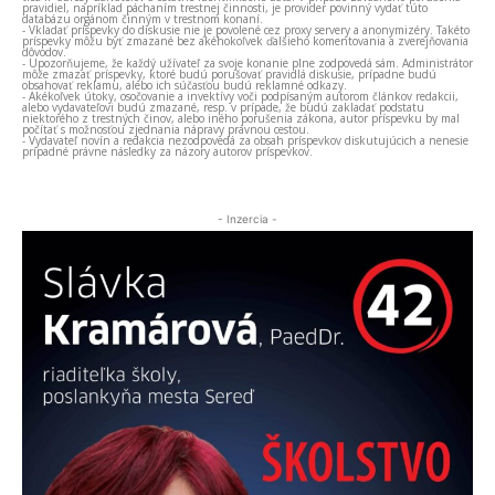
pravidiel, napríklad páchaním trestnej činnosti, je provider povinný vydať túto
databázu orgánom činným v trestnom konaní.
- Vkladať príspevky do diskusie nie je povolené cez proxy servery a anonymizéry. Takéto
príspevky môžu byť zmazané bez akéhokoľvek ďalšieho komentovania a zverejňovania
dôvodov.
- Upozorňujeme, že každý užívateľ za svoje konanie plne zodpovedá sám. Administrátor
môže zmazať príspevky, ktoré budú porušovať pravidlá diskusie, prípadne budú
obsahovať reklamu, alebo ich súčasťou budú reklamné odkazy.
- Akékoľvek útoky, osočovanie a invektívy voči podpísaným autorom článkov redakcii,
alebo vydavateľovi budú zmazané, resp. v prípade, že budú zakladať podstatu
niektorého z trestných činov, alebo iného porušenia zákona, autor príspevku by mal
počítať s možnosťou zjednania nápravy právnou cestou.
- Vydavateľ novín a redakcia nezodpovedá za obsah príspevkov diskutujúcich a nenesie
prípadné právne následky za názory autorov príspevkov.
- Inzercia -