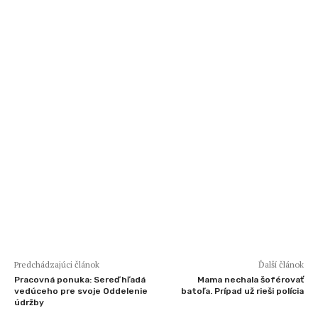
Predchádzajúci článok
Ďalší článok
Pracovná ponuka: Sereď hľadá
Mama nechala šoférovať
vedúceho pre svoje Oddelenie
batoľa. Prípad už rieši polícia
údržby