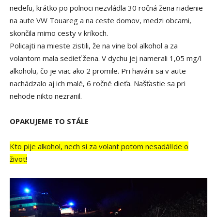
nedeľu, krátko po polnoci nezvládla 30 ročná žena riadenie
na aute VW Touareg a na ceste domov, medzi obcami,
skončila mimo cesty v kríkoch.
Policajti na mieste zistili, že na vine bol alkohol a za
volantom mala sedieť žena. V dychu jej namerali 1,05 mg/l
alkoholu, čo je viac ako 2 promile. Pri havárii sa v aute
nachádzalo aj ich malé, 6 ročné dieťa. Našťastie sa pri
nehode nikto nezranil.
OPAKUJEME TO STÁLE
Kto pije alkohol, nech si za volant potom nesadá!Ide o
život!