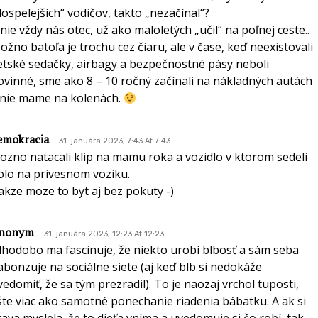
dospelejších“ vodičov, takto „nezačínal“?
 nie vždy nás otec, už ako maloletých „učil“ na poľnej ceste..
ožno batoľa je trochu cez čiaru, ale v čase, keď neexistovali
etské sedačky, airbagy a bezpečnostné pásy neboli
ovinné, sme ako 8 – 10 ročný začínali na nákladných autách
 nie mame na kolenách.
emokracia
31. januára 2023, 7:43 At 7:43
ozno natacali klip na mamu roka a vozidlo v ktorom sedeli
olo na privesnom voziku.
akze moze to byt aj bez pokuty -)
nonym
31. januára 2023, 12:23 At 12:23
lhodobo ma fascinuje, že niekto urobí blbosť a sám seba
abonzuje na sociálne siete (aj keď blb si nedokáže
vedomiť, že sa tým prezradil). To je naozaj vrchol tuposti,
šte viac ako samotné ponechanie riadenia bábätku. A ak si