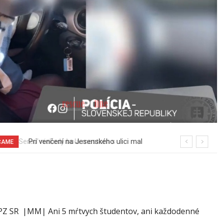
Pri venčení na Jesenského ulici mal
ČAME
usmrtiť psíka vlčiak, ktorý mal voľne
behať
PZ SR |MM| Ani 5 mŕtvych študentov, ani každodenné