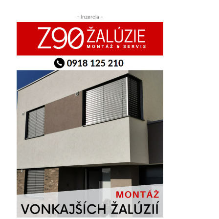
- Inzercia -