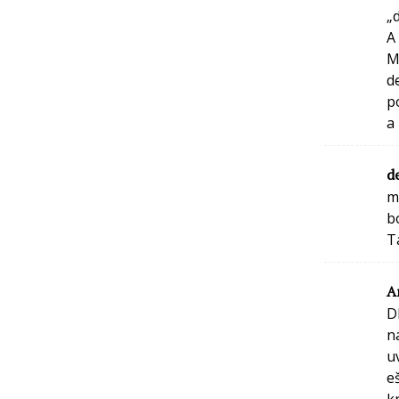
„
A
M
d
p
a
d
m
b
T
A
D
n
u
e