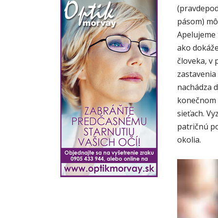
(pravdepod
pásom) môž
Apelujeme t
ako dokáže 
človeka, v
zastavenia 
nachádza di
konečnom d
sieťach. Vy
patričnú po
okolia.
V
i
d
e
o