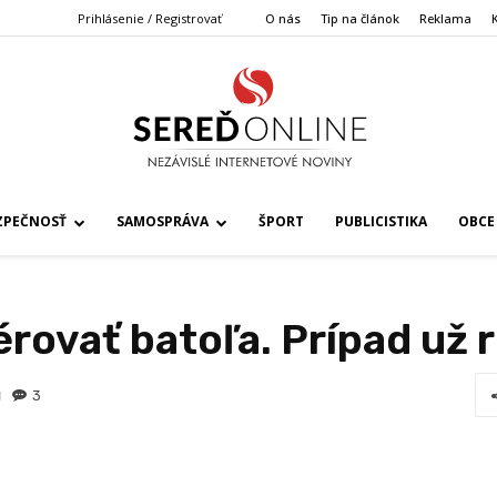
Prihlásenie / Registrovať
O nás
Tip na článok
Reklama
ZPEČNOSŤ
SAMOSPRÁVA
ŠPORT
PUBLICISTIKA
OBCE
ovať batoľa. Prípad už ri
3