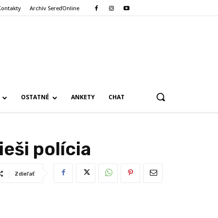
Kontakty
Archív SereďOnline
OSTATNÉ
ANKETY
CHAT
eši polícia
Zdieľať