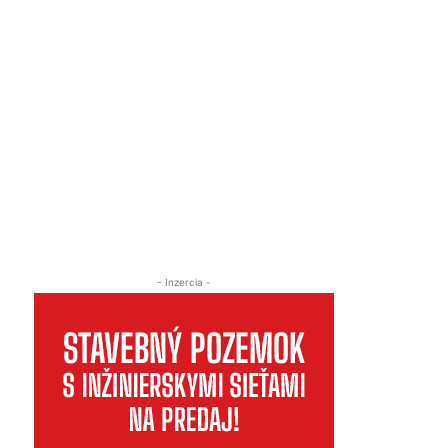
- Inzercia -