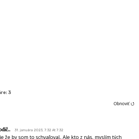
re:
3
Obnoviť ⭯
dič..
31. januára 2023, 7:32 At 7:32
ie že by som to schvaľoval.. Ale kto z nás, myslím tých