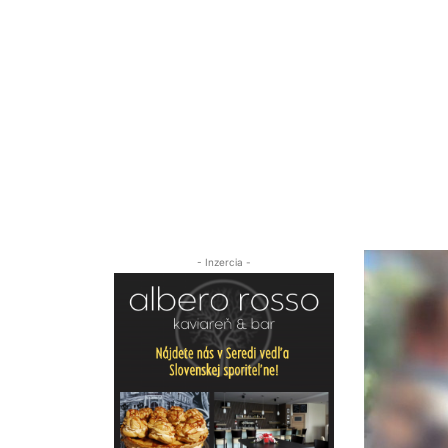
- Inzercia -