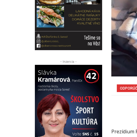
- Inzercia -
ODPORÚ
Prezídium 