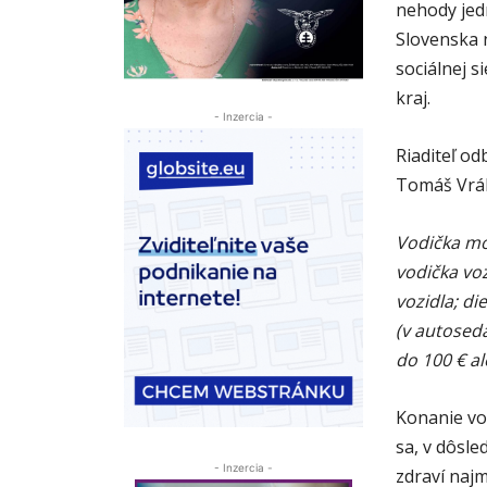
nehody jed
Slovenska n
sociálnej si
kraj.
- Inzercia -
Riaditeľ od
Tomáš Vráb
Vodička mo
vodička voz
vozidla; d
(v autosed
do 100 € a
Konanie vo
sa, v dôsl
- Inzercia -
zdraví naj