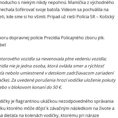
noducho s niekým nikdy nepohnú. Mamička z východného
echala šoférovať svoje batoľa. Videom sa pochválila na
eti, kde sme si ho všimli. Prípad už rieši Polícia SR – Košický
boru dopravnej polície Prezídia Policajného zboru plk.
el:
torového vozidla sa nevenovala plne vedeniu vozidla;
idla nie je jedna osoba, ktorá ovláda smer a rýchlosť
ieťa nebolo umiestnené v detskom zadržiavacom zariadení
ačke). Za uvedené porušenia hrozí vodičke uloženie pokuty
lebo v blokovom konaní do 50 €.
dičky je flagrantnou ukážkou nezodpovedného správania
edku ktorého môže dôjsť k závažným následkom na živote a
mä dieťaťa na kolenách vodičky, ktorému pri náraze