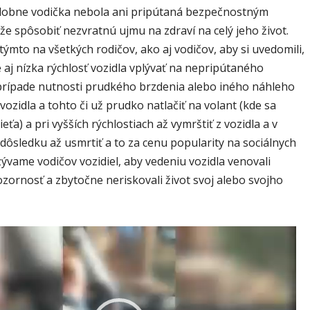
obne vodička nebola ani pripútaná bezpečnostným
e spôsobiť nezvratnú ujmu na zdraví na celý jeho život.
ýmto na všetkých rodičov, ako aj vodičov, aby si uvedomili,
aj nízka rýchlosť vozidla vplývať na nepripútaného
 prípade nutnosti prudkého brzdenia alebo iného náhleho
vozidla a tohto či už prudko natlačiť na volant (kde sa
eťa) a pri vyšších rýchlostiach až vymrštiť z vozidla a v
ôsledku až usmrtiť a to za cenu popularity na sociálnych
zývame vodičov vozidiel, aby vedeniu vozidla venovali
zornosť a zbytočne neriskovali život svoj alebo svojho