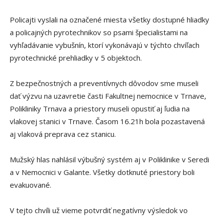
Policajti vyslali na označené miesta všetky dostupné hliadky
a policajných pyrotechnikov so psami špecialistami na
vyhľadávanie vybušnín, ktorí vykonávajú v týchto chvíľach
pyrotechnické prehliadky v 5 objektoch.
Z bezpečnostných a preventívnych dôvodov sme museli
dať výzvu na uzavretie časti Fakultnej nemocnice v Trnave,
Polikliniky Trnava a priestory museli opustiť aj ľudia na
vlakovej stanici v Trnave. Časom 16.21h bola pozastavená
aj vlaková preprava cez stanicu.
Mužský hlas nahlásil výbušný systém aj v Poliklinike v Seredi
a v Nemocnici v Galante. Všetky dotknuté priestory boli
evakuované.
V tejto chvíli už vieme potvrdiť negatívny výsledok vo