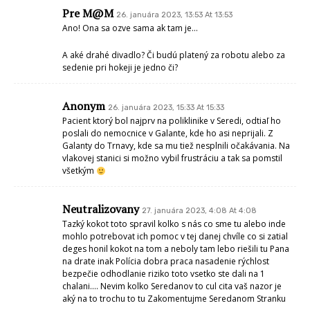
Pre M@M
26. januára 2023, 13:53 At 13:53
Ano! Ona sa ozve sama ak tam je…
A aké drahé divadlo? Či budú platený za robotu alebo za
sedenie pri hokeji je jedno či?
Anonym
26. januára 2023, 15:33 At 15:33
Pacient ktorý bol najprv na poliklinike v Seredi, odtiaľ ho
poslali do nemocnice v Galante, kde ho asi neprijali. Z
Galanty do Trnavy, kde sa mu tiež nesplnili očakávania. Na
vlakovej stanici si možno vybil frustráciu a tak sa pomstil
všetkým
Neutralizovany
27. januára 2023, 4:08 At 4:08
Tazký kokot toto spravil kolko s nás co sme tu alebo inde
mohlo potrebovat ich pomoc v tej danej chvíle co si zatial
deges honil kokot na tom a neboly tam lebo riešili tu Pana
na drate inak Polícia dobra praca nasadenie rýchlost
bezpečie odhodlanie riziko toto vsetko ste dali na 1
chalani…. Nevim kolko Seredanov to cul cita vaš nazor je
aký na to trochu to tu Zakomentujme Seredanom Stranku