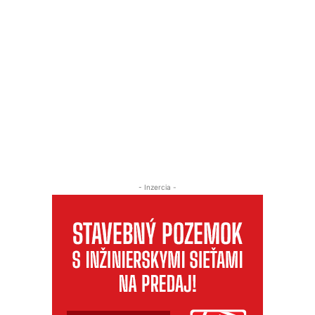
- Inzercia -