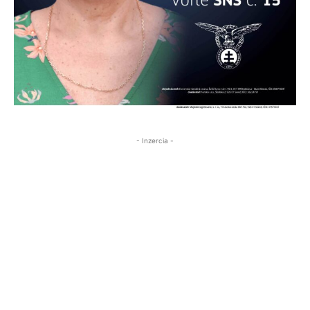
- Inzercia -