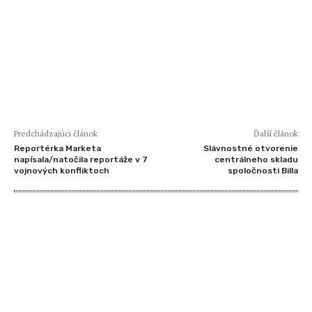
Predchádzajúci článok
Ďalší článok
Reportérka Marketa
Slávnostné otvorenie
napísala/natočila reportáže v 7
centrálneho skladu
vojnových konfliktoch
spoločnosti Billa