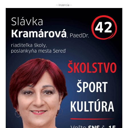
- Inzercia -