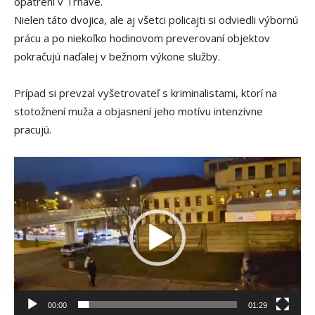
opatrení v Trnave.
Nielen táto dvojica, ale aj všetci policajti si odviedli výbornú
prácu a po niekoľko hodinovom preverovaní objektov
pokračujú naďalej v bežnom výkone služby.
Prípad si prevzal vyšetrovateľ s kriminalistami, ktorí na
stotožnení muža a objasnení jeho motívu intenzívne
pracujú.
V
i
d
e
o
p
r
e
00:00
01:29
h