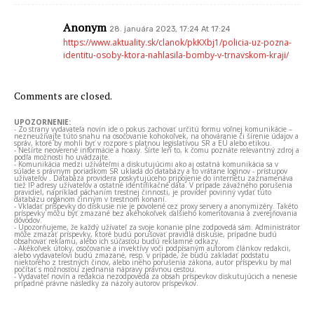
Anonym
28. januára 2023, 17:24 At 17:24
https://www.aktuality.sk/clanok/pkKXbj1/policia-uz-pozna-
identitu-osoby-ktora-nahlasila-bomby-v-trnavskom-kraji/
Comments are closed.
UPOZORNENIE:
- Zo strany vydavateľa novín ide o pokus zachovať určitú formu voľnej komunikácie –
nezneužívajte túto snahu na osočovanie kohokoľvek, na ohováranie či šírenie údajov a
správ, ktoré by mohli byť v rozpore s platnou legislatívou SR a EÚ alebo etikou.
- Nešírte neoverené informácie a hoaxy. Šírte len to, k čomu poznáte relevantný zdroj a
podľa možnosti ho uvádzajte.
- Komunikácia medzi užívateľmi a diskutujúcimi ako aj ostatná komunikácia sa v
súlade s právnym poriadkom SR ukladá do databázy a to vrátane loginov - prístupov
užívateľov . Databáza providera poskytujúceho pripojenie do internetu zaznamenáva
tiež IP adresy užívateľov a ostatné identifikačné dáta. V prípade závažného porušenia
pravidiel, napríklad páchaním trestnej činnosti, je provider povinný vydať túto
databázu orgánom činným v trestnom konaní.
- Vkladať príspevky do diskusie nie je povolené cez proxy servery a anonymizéry. Takéto
príspevky môžu byť zmazané bez akéhokoľvek ďalšieho komentovania a zverejňovania
dôvodov.
- Upozorňujeme, že každý užívateľ za svoje konanie plne zodpovedá sám. Administrátor
môže zmazať príspevky, ktoré budú porušovať pravidlá diskusie, prípadne budú
obsahovať reklamu, alebo ich súčasťou budú reklamné odkazy.
- Akékoľvek útoky, osočovanie a invektívy voči podpísaným autorom článkov redakcii,
alebo vydavateľovi budú zmazané, resp. v prípade, že budú zakladať podstatu
niektorého z trestných činov, alebo iného porušenia zákona, autor príspevku by mal
počítať s možnosťou zjednania nápravy právnou cestou.
- Vydavateľ novín a redakcia nezodpovedá za obsah príspevkov diskutujúcich a nenesie
prípadné právne následky za názory autorov príspevkov.