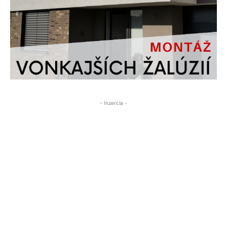
- Inzercia -