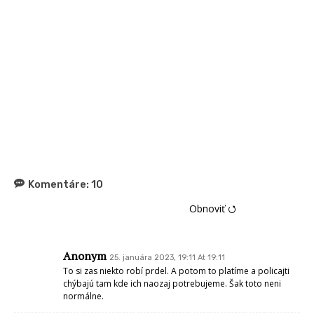
Komentáre:
10
Obnoviť ⭯
Anonym
25. januára 2023, 19:11 At 19:11
To si zas niekto robí prdel. A potom to platíme a policajti
chýbajú tam kde ich naozaj potrebujeme. Šak toto neni
normálne.