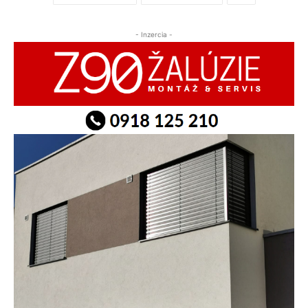
- Inzercia -