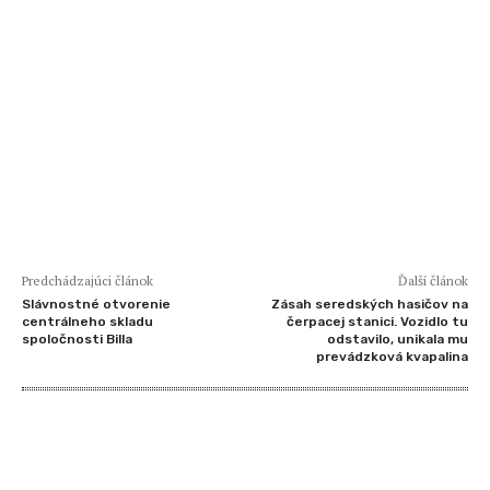
Predchádzajúci článok
Ďalší článok
Slávnostné otvorenie
Zásah seredských hasičov na
centrálneho skladu
čerpacej stanici. Vozidlo tu
spoločnosti Billa
odstavilo, unikala mu
prevádzková kvapalina