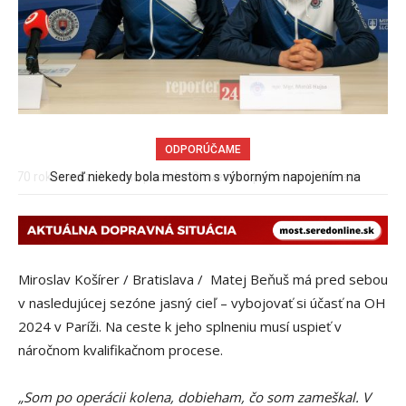
ODPORÚČAME
Sereď niekedy bola mestom s výborným napojením na
hromadnú dopravu – ANKETA
Miroslav Košírer / Bratislava / Matej Beňuš má pred sebou
v nasledujúcej sezóne jasný cieľ – vybojovať si účasť na OH
2024 v Paríži. Na ceste k jeho splneniu musí uspieť v
náročnom kvalifikačnom procese.
„Som po operácii kolena, dobieham, čo som zameškal. V