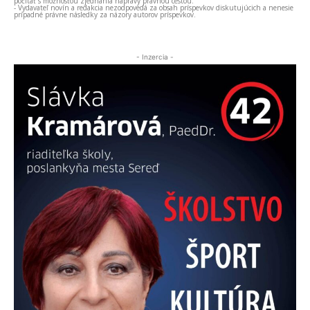
počítať s možnosťou zjednania nápravy právnou cestou.
- Vydavateľ novín a redakcia nezodpovedá za obsah príspevkov diskutujúcich a nenesie
prípadné právne následky za názory autorov príspevkov.
- Inzercia -