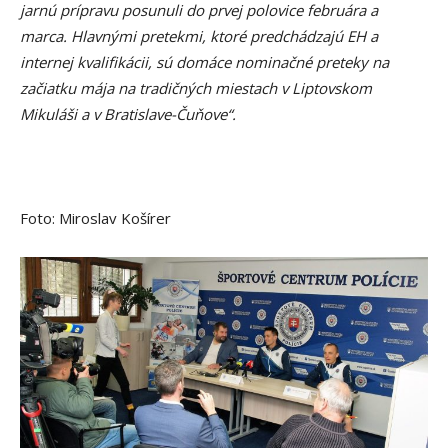
jarnú prípravu posunuli do prvej polovice februára a
marca. Hlavnými pretekmi, ktoré predchádzajú EH a
internej kvalifikácii, sú domáce nominačné preteky na
začiatku mája na tradičných miestach v Liptovskom
Mikuláši a v Bratislave-Čuňove“.
Foto: Miroslav Košírer