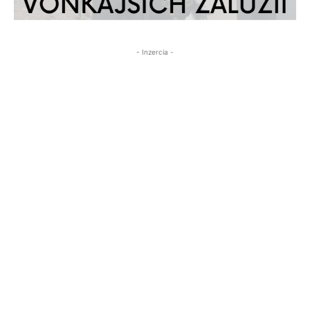
- Inzercia -