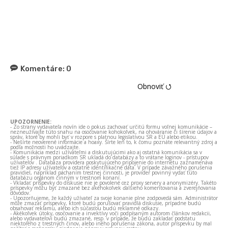
Komentáre:
0
Obnoviť ⭯
UPOZORNENIE:
- Zo strany vydavateľa novín ide o pokus zachovať určitú formu voľnej komunikácie –
nezneužívajte túto snahu na osočovanie kohokoľvek, na ohováranie či šírenie údajov a
správ, ktoré by mohli byť v rozpore s platnou legislatívou SR a EÚ alebo etikou.
- Nešírte neoverené informácie a hoaxy. Šírte len to, k čomu poznáte relevantný zdroj a
podľa možnosti ho uvádzajte.
- Komunikácia medzi užívateľmi a diskutujúcimi ako aj ostatná komunikácia sa v
súlade s právnym poriadkom SR ukladá do databázy a to vrátane loginov - prístupov
užívateľov . Databáza providera poskytujúceho pripojenie do internetu zaznamenáva
tiež IP adresy užívateľov a ostatné identifikačné dáta. V prípade závažného porušenia
pravidiel, napríklad páchaním trestnej činnosti, je provider povinný vydať túto
databázu orgánom činným v trestnom konaní.
- Vkladať príspevky do diskusie nie je povolené cez proxy servery a anonymizéry. Takéto
príspevky môžu byť zmazané bez akéhokoľvek ďalšieho komentovania a zverejňovania
dôvodov.
- Upozorňujeme, že každý užívateľ za svoje konanie plne zodpovedá sám. Administrátor
môže zmazať príspevky, ktoré budú porušovať pravidlá diskusie, prípadne budú
obsahovať reklamu, alebo ich súčasťou budú reklamné odkazy.
- Akékoľvek útoky, osočovanie a invektívy voči podpísaným autorom článkov redakcii,
alebo vydavateľovi budú zmazané, resp. v prípade, že budú zakladať podstatu
niektorého z trestných činov, alebo iného porušenia zákona, autor príspevku by mal