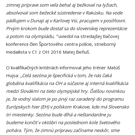
zimnej príprave som veľa behal aj bežkoval na lyžiach,
absolvoval som bežecké sústredenie v Rakúsku. Na vode
pádlujem v Dunaji aj v Karlovej Vsi, pracujem v posilňovni.
Prvým krokom bude dostať sa do slovenskej reprezentácie
a potom na olympiádu, “
uviedol na stredajšej tlačovej
konferencii člen Športového centra polície, strieborný
medailista v C1 z OH 2016 Matej Beňuš.
O kvalifikačných kritériách informoval jeho tréner Matúš
Hujsa:
„Celá sezóna je špecifická v tom, že nás čaká
globálna kvalifikácia na OH a súčasne aj interná kvalifikácia
medzi Slovákmi na tieto olympijské hry. Ďalšou novinkou
je, že vodný slalom je po prvý raz zaradený do programu
Európskych hier (EH) v poľskom Krakove, kde má Slovensko
tri miestenky. Sezóna bude dlhá a neštandardne ju
budeme končiť v októbri na poslednom kole Svetového
pohára. Tým, že zimnú prípravu začíname neskôr, sme