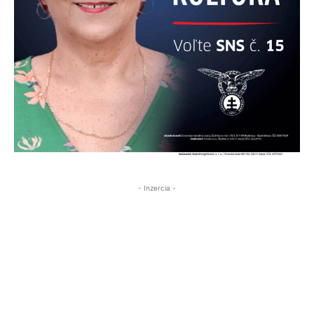
- Inzercia -