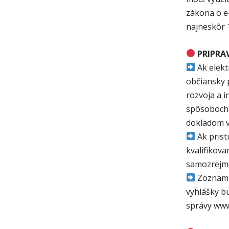
zákona o e
najneskôr 
PRIPRA
Ak elekt
občiansky p
rozvoja a 
spôsoboch 
dokladom v
Ak prist
kvalifikova
samozrejme 
Zoznam v
vyhlášky b
správy www