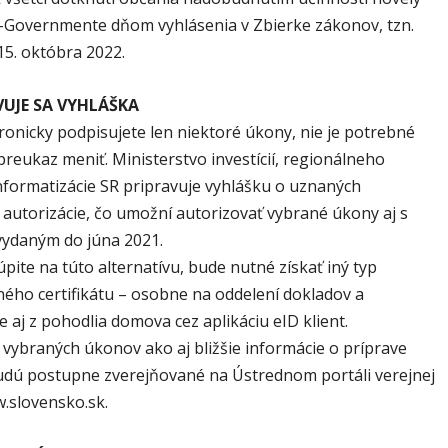
-Governmente dňom vyhlásenia v Zbierke zákonov, tzn.
15. októbra 2022.
VUJE SA VYHLÁŠKA
ronicky podpisujete len niektoré úkony, nie je potrebné
reukaz meniť. Ministerstvo investícií, regionálneho
informatizácie SR pripravuje vyhlášku o uznaných
autorizácie, čo umožní autorizovať vybrané úkony aj s
ydaným do júna 2021.
úpite na túto alternatívu, bude nutné získať iný typ
ného certifikátu – osobne na oddelení dokladov a
aj z pohodlia domova cez aplikáciu eID klient.
ybraných úkonov ako aj bližšie informácie o príprave
udú postupne zverejňované na Ústrednom portáli verejnej
.slovensko.sk.