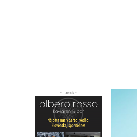
- Inzercia -