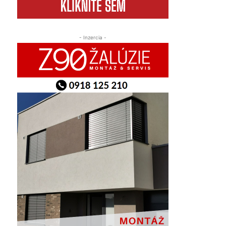
- Inzercia -