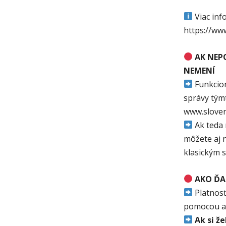
Viac inf
https://www
AK NEP
NEMENÍ
Funkcion
správy týmt
www.sloven
Ak teda 
môžete aj n
klasickým 
AKO ĎA
Platnosť
pomocou apl
Ak si ž