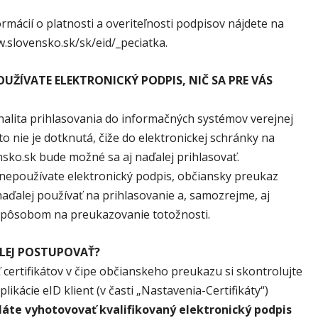
ormácií o platnosti a overiteľnosti podpisov nájdete na
.slovensko.sk/sk/eid/_peciatka.
OUŽÍVATE ELEKTRONICKÝ PODPIS, NIČ SA PRE VÁS
alita prihlasovania do informačných systémov verejnej
o nie je dotknutá, čiže do elektronickej schránky na
sko.sk bude možné sa aj naďalej prihlasovať.
nepoužívate elektronický podpis, občiansky preukaz
aďalej používať na prihlasovanie a, samozrejme, aj
spôsobom na preukazovanie totožnosti.
LEJ POSTUPOVAŤ?
 certifikátov v čipe občianskeho preukazu si skontrolujte
ikácie eID klient (v časti „Nastavenia-Certifikáty“)
eláte vyhotovovať kvalifikovaný elektronický podpis