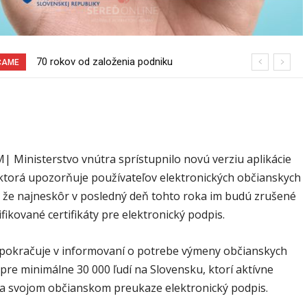
70 rokov od založenia podniku
Burina pri cyklotrase Sereď – Šúrovce
ČAME
Slovenské pečivárne v Seredi
 Ministerstvo vnútra sprístupnilo novú verziu aplikácie
, ktorá upozorňuje používateľov elektronických občianskych
 že najneskôr v posledný deň tohto roka im budú zrušené
ifikované certifikáty pre elektronický podpis.
 pokračuje v informovaní o potrebe výmeny občianskych
pre minimálne 30 000 ľudí na Slovensku, ktorí aktívne
na svojom občianskom preukaze elektronický podpis.