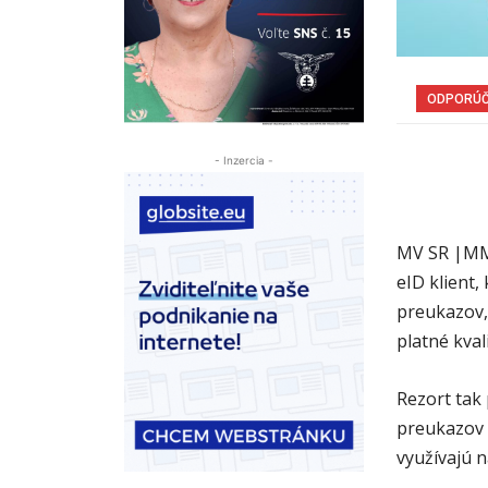
ODPORÚ
- Inzercia -
MV SR |MM|
eID klient
preukazov,
platné kval
Rezort tak
preukazov 
využívajú 