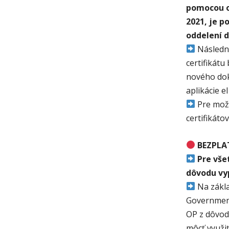
pomocou o
2021, je 
oddelení 
Následne
certifikátu
nového dok
aplikácie eI
Pre možn
certifikát
BEZPLA
Pre vše
dôvodu vyp
Na zákla
Government
OP z dôvod
môcť využi