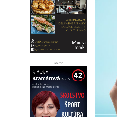
- Inzercia -