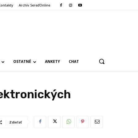
Kontakty
Archív SereďOnline
OSTATNÉ
ANKETY
CHAT
lektronických
Zdieľať