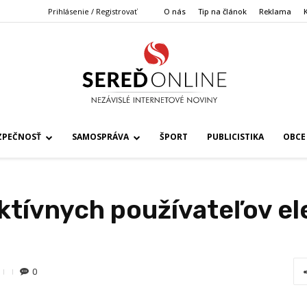
Prihlásenie / Registrovať
O nás
Tip na článok
Reklama
ZPEČNOSŤ
SAMOSPRÁVA
ŠPORT
PUBLICISTIKA
OBCE
ktívnych používateľov e
0