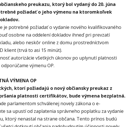
bčianskeho preukazu, ktorý bol vydaný do 20. júna
potrebné požiadať o jeho výmenu na ktoromkoľvek
dokladov.
 je potrebné požiadať o vydanie nového kvalifikovaného
 buď osobne na oddelení dokladov ihneď pri prevzatí
ladu, alebo neskôr online z domu prostredníctvom
D klient (trvá to asi 15 minút).
osť autorizácie všetkých úkonov po uplynutí platnosti
ov odporúčame výmenu OP.
TNÁ VÝMENA OP
tkých, ktorí požiadajú o nový občiansky preukaz z
ršania platnosti certifikátov, bude výmena bezplatná.
de parlamentom schválenej novely zákona o e-
e sa upustí od zaplatenia správneho poplatku za vydanie
u, ktorý nenastal na strane občana. Tento prínos budú
ť všetci dotknutí občania nadobudnutím účinnosti novely