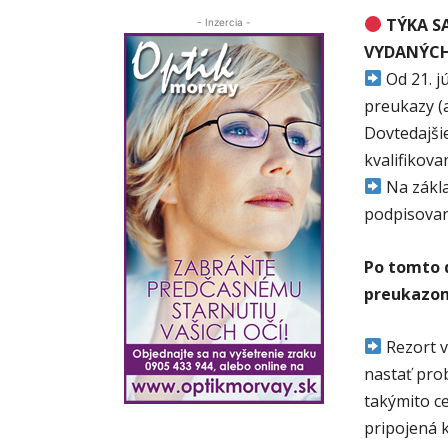
TÝKA S
- Inzercia -
VYDANÝCH 
Od 21. j
preukazy (
Dovtedajšie
kvalifikova
Na zákla
podpisovan
Po tomto 
preukazom
Rezort v
nastať pro
takýmito ce
pripojená k