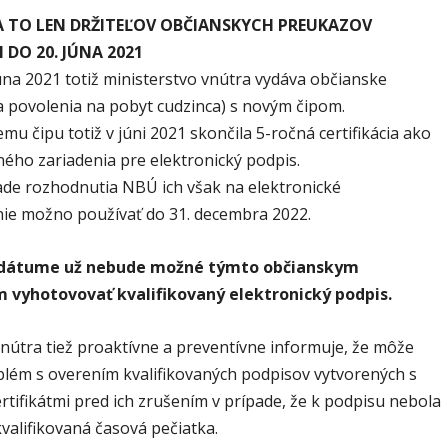
A TO LEN DRŽITEĽOV OBČIANSKYCH PREUKAZOV
DO 20. JÚNA 2021
úna 2021 totiž ministerstvo vnútra vydáva občianske
a povolenia na pobyt cudzinca) s novým čipom.
mu čipu totiž v júni 2021 skončila 5-ročná certifikácia ako
ného zariadenia pre elektronický podpis.
de rozhodnutia NBÚ ich však na elektronické
ie možno používať do 31. decembra 2022.
dátume už nebude možné týmto občianskym
 vyhotovovať kvalifikovaný elektronický podpis.
nútra tiež proaktívne a preventívne informuje, že môže
blém s overením kvalifikovaných podpisov vytvorených s
rtifikátmi pred ich zrušením v prípade, že k podpisu nebola
valifikovaná časová pečiatka.