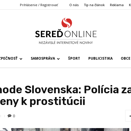
Prihlásenie / Registrovať
O nás
Tip na článok
Reklama
K
ZPEČNOSŤ
SAMOSPRÁVA
ŠPORT
PUBLICISTIKA
OBCE
hode Slovenska: Polícia z
ženy k prostitúcii
0