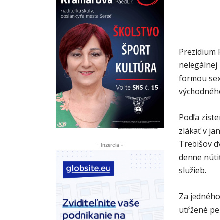
Prezídium 
nelegálnej 
formou sex
východného
Podľa ziste
zlákať v j
Trebišov dv
- Inzercia -
denne núti
služieb.
Za jedného 
utŕžené pe