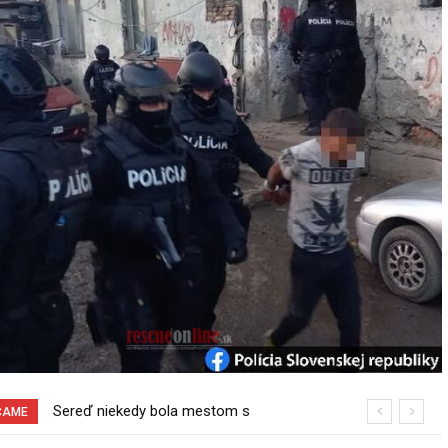
Pri venčení na Jesenského ulici mal
ČAME
usmrtiť psíka vlčiak, ktorý mal voľne