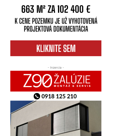
- Inzercia -