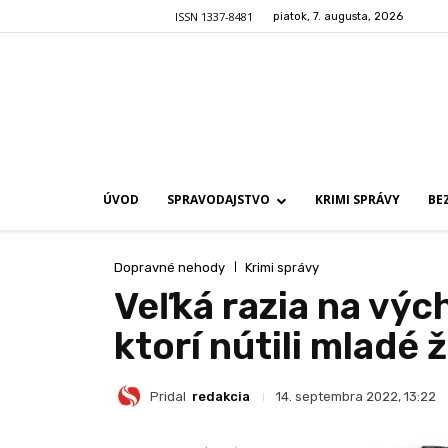
ISSN 1337-8481
piatok, 7. augusta, 2026
ÚVOD
SPRAVODAJSTVO
KRIMI SPRÁVY
BE
Dopravné nehody
Krimi správy
Veľká razia na výc
ktorí nútili mladé 
Pridal
redakcia
14. septembra 2022, 13:22