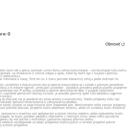
re:
0
Obnoviť ⭯
ateľa novín ide o pokus zachovať určitú formu voľnej komunikácie – nezneužívajte túto snahu
okoľvek, na ohováranie či šírenie údajov a správ, ktoré by mohli byť v rozpore s platnou
EÚ alebo etikou.
né informácie a hoaxy. Šírte len to, k čomu poznáte relevantný zdroj a podľa možnosti ho
zi užívateľmi a diskutujúcimi ako aj ostatná komunikácia sa v súlade s právnym poriadkom
bázy a to vrátane loginov - prístupov užívateľov . Databáza providera poskytujúceho pripojenie
amenáva tiež IP adresy užívateľov a ostatné identifikačné dáta. V prípade závažného
el, napríklad páchaním trestnej činnosti, je provider povinný vydať túto databázu orgánom
m konaní.
ky do diskusie nie je povolené cez proxy servery a anonymizéry. Takéto príspevky môžu byť
okoľvek ďalšieho komentovania a zverejňovania dôvodov.
e každý užívateľ za svoje konanie plne zodpovedá sám. Administrátor môže zmazať príspevky,
vať pravidlá diskusie, prípadne budú obsahovať reklamu, alebo ich súčasťou budú reklamné
, osočovanie a invektívy voči podpísaným autorom článkov redakcii, alebo vydavateľovi budú
prípade, že budú zakladať podstatu niektorého z trestných činov, alebo iného porušenia
spevku by mal počítať s možnosťou zjednania nápravy právnou cestou.
 a redakcia nezodpovedá za obsah príspevkov diskutujúcich a nenesie prípadné právne
y autorov príspevkov.