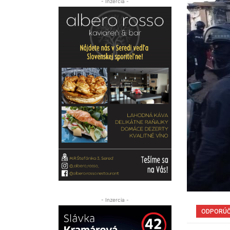
- Inzercia -
- Inzercia -
ODPORÚ