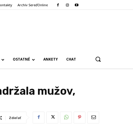
ontakty
Archív SereďOnline
OSTATNÉ
ANKETY
CHAT
adržala mužov,
Zdieľať