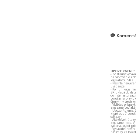
Komentá
UPOZORNENIE:
- Zo strany vydav
na osočovanie koh
legislatívou SR a 
- Nešírte neovere
uvádzajte.
- Komunikácia med
SR ukladá do data
do internetu zazn
porušenia pravidi
činným v trestno
- Vkladať príspev
zmazané bez akéh
- Upozorňujeme, ž
ktoré budú porušo
odkazy.
- Akékoľvek útoky
zmazané, resp. v 
zákona, autor prí
- Vydavateľ novín
následky za názor