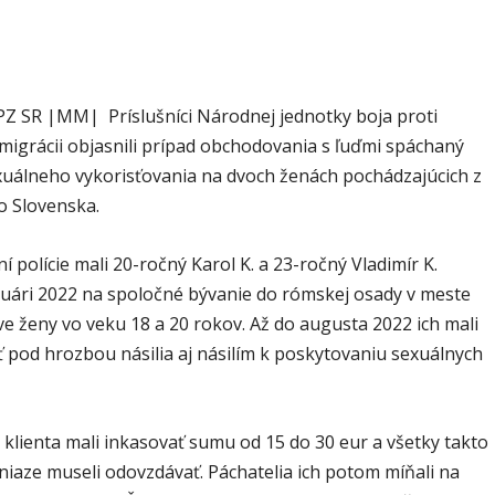
behať
PZ SR |MM| Príslušníci Národnej jednotky boja proti
migrácii objasnili prípad obchodovania s ľuďmi spáchaný
uálneho vykorisťovania na dvoch ženách pochádzajúcich z
 Slovenska.
ní polície mali 20-ročný Karol K. a 23-ročný Vladimír K.
anuári 2022 na spoločné bývanie do rómskej osady v meste
e ženy vo veku 18 a 20 rokov. Až do augusta 2022 ich mali
ť pod hrozbou násilia aj násilím k poskytovaniu sexuálnych
klienta mali inkasovať sumu od 15 do 30 eur a všetky takto
niaze museli odovzdávať. Páchatelia ich potom míňali na