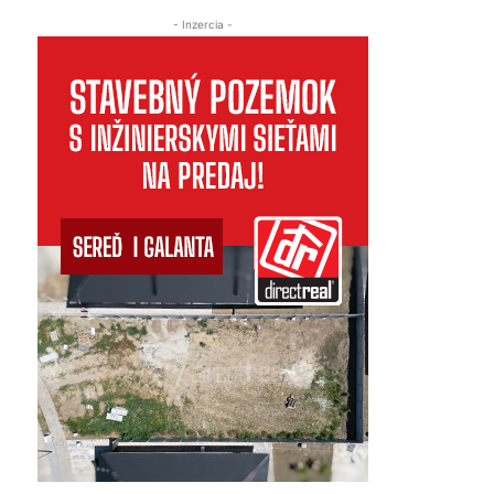
- Inzercia -