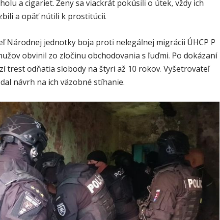
olu a cigariet. Ženy sa viackrát pokúsili o útek, vždy ich
zbili a opäť nútili k prostitúcii.
eľ Národnej jednotky boja proti nelegálnej migrácii ÚHCP P
užov obvinil zo zločinu obchodovania s ľuďmi. Po dokázaní
zí trest odňatia slobody na štyri až 10 rokov. Vyšetrovateľ
dal návrh na ich väzobné stíhanie.