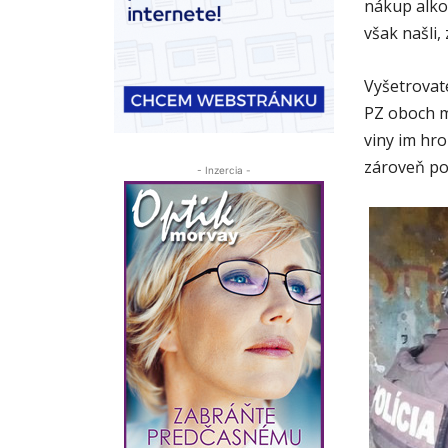
nákup alkoh
však našli, 
Vyšetrovat
PZ oboch m
viny im hro
zároveň po
- Inzercia -