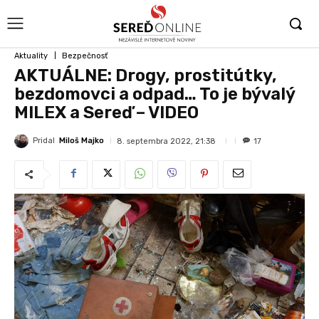
Aktuality
Bezpečnosť
AKTUÁLNE: Drogy, prostitútky,
bezdomovci a odpad… To je bývalý
MILEX a Sereď – VIDEO
Pridal
Miloš Majko
8. septembra 2022, 21:38
17