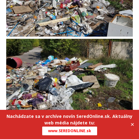
Nachádzate sa v archíve novín SeredOnline.sk. Aktuálny
web média nájdete tu:
✕
www.SEREDONLINE.sk