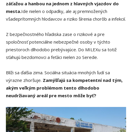
záťažou a hanbou na jednom z hlavných vjazdov do
mesta.
Ide nielen o odpadky, ale aj premnožených
všadeprítomných hlodavcov a riziko šírenia chorôb a infekcií.
Z bezpečnostného hľadiska zase o rizikové a pre
spoločnosť potenciálne nebezpečné osoby v týchto
priestoroch dlhodobo prebývajúce. Do MILEXu sa totiž
sťahujú bezdomovci a feťáci nielen zo Serede.
Blíži sa ďalšia zima. Sociálna situácia mnohých ľudí sa
výrazne zhoršuje.
Zamýšľajú sa kompetentní nad tým,
akým veľkým problémom tento dlhodobo
neudržiavaný areál pre mesto môže byť?