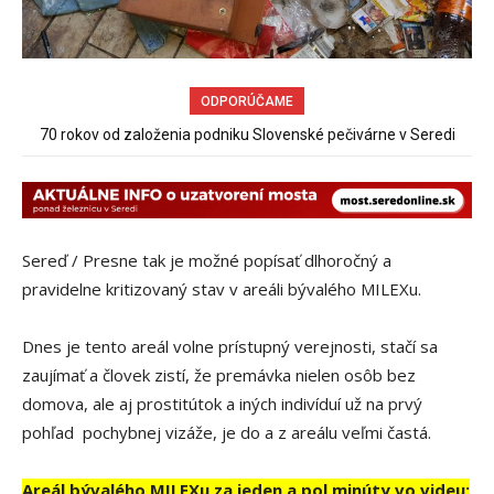
ODPORÚČAME
Obchádzka rozpadajúceho sa už uzatvoreného mosta ponad
železnicu spôsobuje nadmerné opotrebovanie ďalších ciest
Sereď / Presne tak je možné popísať dlhoročný a
pravidelne kritizovaný stav v areáli bývalého MILEXu.
Dnes je tento areál volne prístupný verejnosti, stačí sa
zaujímať a človek zistí, že premávka nielen osôb bez
domova, ale aj prostitútok a iných indivíduí už na prvý
pohľad pochybnej vizáže, je do a z areálu veľmi častá.
Areál bývalého MILEXu za jeden a pol minúty vo videu: