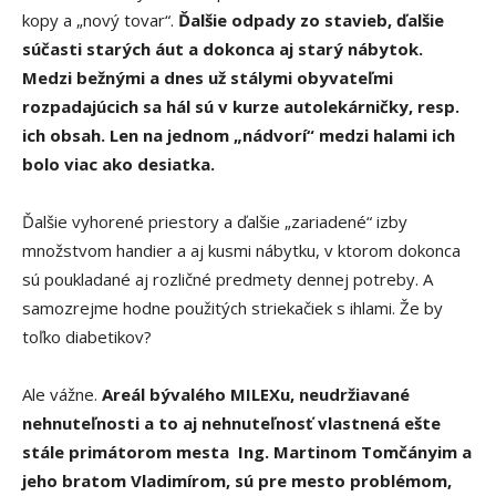
kopy a „nový tovar“.
Ďalšie odpady zo stavieb, ďalšie
súčasti starých áut a dokonca aj starý nábytok.
Medzi bežnými a dnes už stálymi obyvateľmi
rozpadajúcich sa hál sú v kurze autolekárničky, resp.
ich obsah. Len na jednom „nádvorí“ medzi halami ich
bolo viac ako desiatka.
Ďalšie vyhorené priestory a ďalšie „zariadené“ izby
množstvom handier a aj kusmi nábytku, v ktorom dokonca
sú poukladané aj rozličné predmety dennej potreby. A
samozrejme hodne použitých striekačiek s ihlami. Že by
toľko diabetikov?
Ale vážne.
Areál bývalého MILEXu, neudržiavané
nehnuteľnosti a to aj nehnuteľnosť vlastnená ešte
stále primátorom mesta Ing. Martinom Tomčányim a
jeho bratom Vladimírom, sú pre mesto problémom,