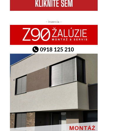
- Inzercia -