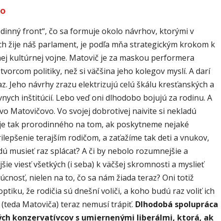
ko
dinný front“, čo sa formuje okolo návrhov, ktorými v
ch žije náš parlament, je podľa mňa strategickým krokom k
ej kultúrnej vojne. Matovič je za maskou performera
tvorcom politiky, než si väčšina jeho kolegov myslí. A darí
az. Jeho návrhy zrazu elektrizujú celú škálu kresťanských a
nych inštitúcií. Lebo veď oni dlhodobo bojujú za rodinu. A
ovo Matovičovo. Vo svojej dobrotivej naivite si nekladú
 je tak prorodinného na tom, ak poskytneme nejaké
ilepšenie terajším rodičom, a zaťažíme tak deti a vnukov,
dú musieť raz splácať? A či by nebolo rozumnejšie a
šie viesť všetkých (i seba) k väčšej skromnosti a myslieť
úcnosť, nielen na to, čo sa nám žiada teraz? Oni totiž
ptiku, že rodičia sú dnešní voliči, a koho budú raz voliť ich
s (teda Matoviča) teraz nemusí trápiť.
Dlhodobá spolupráca
ch konzervatívcov s umiernenými liberálmi, ktorá, ak