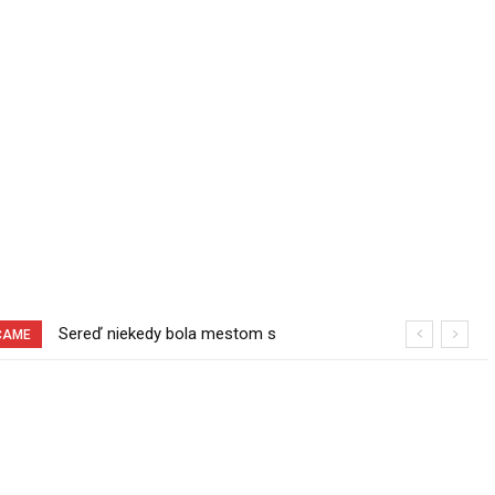
Sereď niekedy bola mestom s
Pri venčení na Jesenského ulici mal
ČAME
výborným napojením na hromadnú
usmrtiť psíka vlčiak, ktorý mal voľne
dopravu – ANKETA
behať