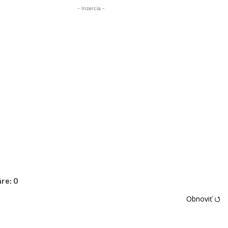
- Inzercia -
re:
0
Obnoviť ⭯