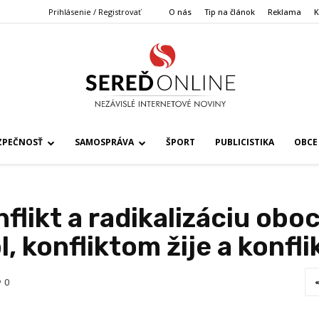
Prihlásenie / Registrovať
O nás
Tip na článok
Reklama
K
ZPEČNOSŤ
SAMOSPRÁVA
ŠPORT
PUBLICISTIKA
OBCE
flikt a radikalizáciu obo
l, konfliktom žije a konfl
0