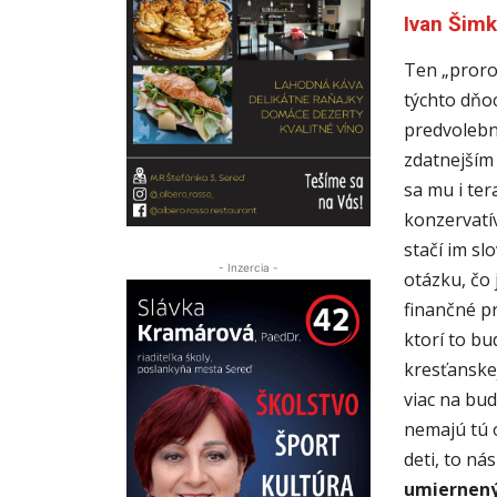
Ivan Šim
Ten „proro
týchto dňo
predvolebn
zdatnejším 
sa mu i ter
konzervatív
stačí im sl
- Inzercia -
otázku, čo
finančné pr
ktorí to bu
kresťanskej
viac na bud
nemajú tú o
deti, to ná
umiernený