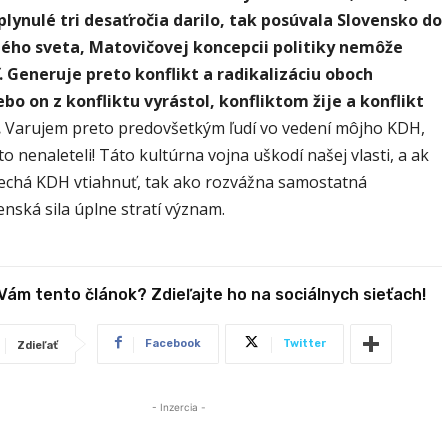
uplynulé tri desaťročia darilo, tak posúvala Slovensko do
ného sveta, Matovičovej koncepcii politiky nemôže
 Generuje preto konflikt a radikalizáciu oboch
ebo on z konfliktu vyrástol, konfliktom žije a konflikt
.
Varujem preto predovšetkým ľudí vo vedení môjho KDH,
o nenaleteli! Táto kultúrna vojna uškodí našej vlasti, a ak
nechá KDH vtiahnuť, tak ako rozvážna samostatná
nská sila úplne stratí význam.
 Vám tento článok? Zdieľajte ho na sociálnych sieťach!
Facebook
Twitter
Zdieľať
- Inzercia -