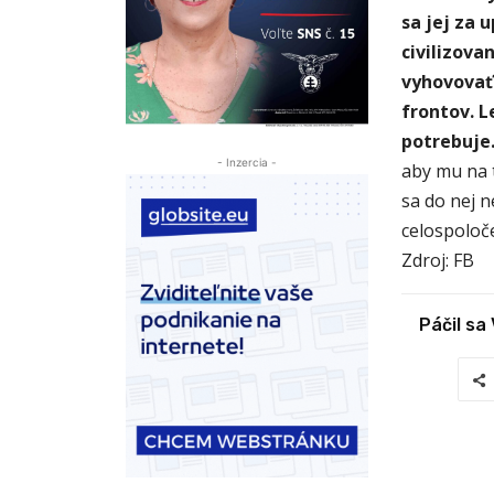
sa jej za 
civilizova
vyhovovať.
frontov. L
potrebuje
- Inzercia -
aby mu na t
sa do nej 
celospoloče
Zdroj: FB
Páčil sa