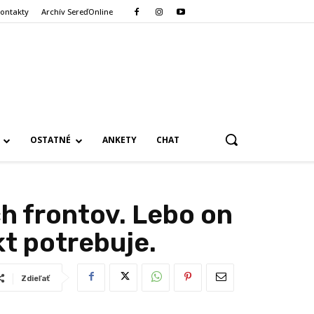
ontakty
Archív SereďOnline
OSTATNÉ
ANKETY
CHAT
ch frontov. Lebo on
ikt potrebuje.
Zdieľať