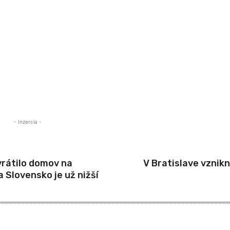
- Inzercia -
 vrátilo domov na
V Bratislave vznik
a Slovensko je už nižší