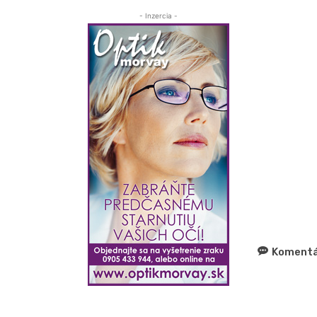
- Inzercia -
Komentá