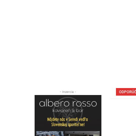
- Inzercia -
ODPORÚ