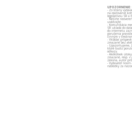
UPOZORNENIE:
- Zo strany vydav
na osočovanie koh
legislatívou SR a 
- Nešírte neovere
uvádzajte.
- Komunikácia med
SR ukladá do data
do internetu zazn
porušenia pravidi
činným v trestno
- Vkladať príspev
zmazané bez akéh
- Upozorňujeme, ž
ktoré budú porušo
odkazy.
- Akékoľvek útoky
zmazané, resp. v 
zákona, autor prí
- Vydavateľ novín
následky za názor