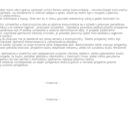
ateľa novín ide o pokus zachovať určitú formu voľnej komunikácie – nezneužívajte túto snahu
okoľvek, na ohováranie či šírenie údajov a správ, ktoré by mohli byť v rozpore s platnou
EÚ alebo etikou.
né informácie a hoaxy. Šírte len to, k čomu poznáte relevantný zdroj a podľa možnosti ho
zi užívateľmi a diskutujúcimi ako aj ostatná komunikácia sa v súlade s právnym poriadkom
bázy a to vrátane loginov - prístupov užívateľov . Databáza providera poskytujúceho pripojenie
amenáva tiež IP adresy užívateľov a ostatné identifikačné dáta. V prípade závažného
el, napríklad páchaním trestnej činnosti, je provider povinný vydať túto databázu orgánom
m konaní.
ky do diskusie nie je povolené cez proxy servery a anonymizéry. Takéto príspevky môžu byť
okoľvek ďalšieho komentovania a zverejňovania dôvodov.
e každý užívateľ za svoje konanie plne zodpovedá sám. Administrátor môže zmazať príspevky,
vať pravidlá diskusie, prípadne budú obsahovať reklamu, alebo ich súčasťou budú reklamné
, osočovanie a invektívy voči podpísaným autorom článkov redakcii, alebo vydavateľovi budú
prípade, že budú zakladať podstatu niektorého z trestných činov, alebo iného porušenia
spevku by mal počítať s možnosťou zjednania nápravy právnou cestou.
 a redakcia nezodpovedá za obsah príspevkov diskutujúcich a nenesie prípadné právne
y autorov príspevkov.
- Inzercia -
- Inzercia -