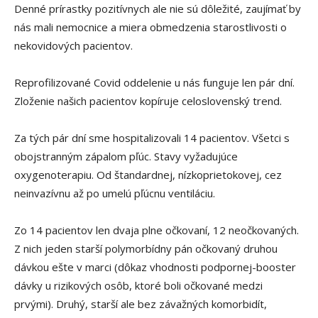
Denné prírastky pozitívnych ale nie sú dôležité, zaujímať by
nás mali nemocnice a miera obmedzenia starostlivosti o
nekovidových pacientov.
Reprofilizované Covid oddelenie u nás funguje len pár dní.
Zloženie našich pacientov kopíruje celoslovenský trend.
Za tých pár dní sme hospitalizovali 14 pacientov. Všetci s
obojstranným zápalom pľúc. Stavy vyžadujúce
oxygenoterapiu. Od štandardnej, nízkoprietokovej, cez
neinvazívnu až po umelú pľúcnu ventiláciu.
Zo 14 pacientov len dvaja plne očkovaní, 12 neočkovaných.
Z nich jeden starší polymorbídny pán očkovaný druhou
dávkou ešte v marci (dôkaz vhodnosti podpornej-booster
dávky u rizikových osôb, ktoré boli očkované medzi
prvými). Druhý, starší ale bez závažných komorbidít,