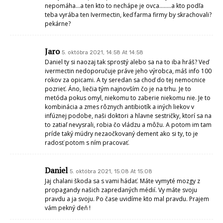
nepomáha…a ten kto to nechápe je ovca……..a kto podľa
teba vyrába ten Ivermectin, keď farma firmy by skrachovali?
pekárne?
Jaro
5. októbra 2021, 14:58 At 14:58
Daniel ty si naozaj tak sprostý alebo sa na to iba hráš? Veď
ivermectin nedoporučuje práve jeho výrobca, máš info 100
rokov za opicami. A ty seredan sa choď do tej nemocnice
pozrieť. Áno, liečia tým najnovším čo je na trhu. Je to
metóda pokus omyl, niekomu to zaberie niekomu nie. Je to
kombinácia a zmes rôznych antibiotík a iných liekov v
infúznej podobe, naši doktori a hlavne sestričky, ktorí sa na
to zatiaľ nevysrali, robia čo vládzu a môžu. A potom im tam
príde taký múdry nezaočkovaný dement ako si ty, to je
radosť potom s ním pracovať.
Daniel
5. októbra 2021, 15:08 At 15:08
Jaj chalani škoda sa s vami hádať. Máte vymyté mozgy z
propagandy našich zapredaných médií. Vy máte svoju
pravdu a ja svoju. Po čase uvidíme kto mal pravdu. Prajem
vám pekný deň !