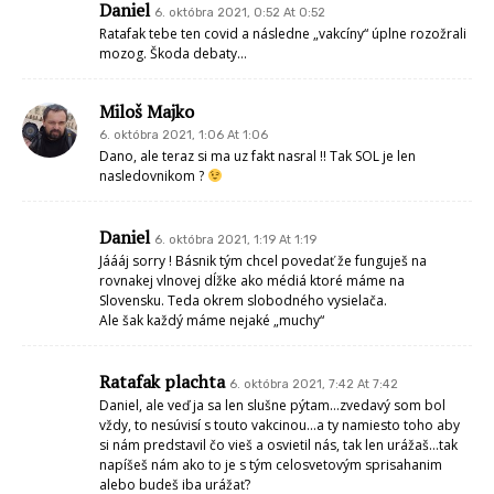
Daniel
6. októbra 2021, 0:52 At 0:52
Ratafak tebe ten covid a následne „vakcíny“ úplne rozožrali
mozog. Škoda debaty…
Miloš Majko
6. októbra 2021, 1:06 At 1:06
Dano, ale teraz si ma uz fakt nasral !! Tak SOL je len
nasledovnikom ?
Daniel
6. októbra 2021, 1:19 At 1:19
Jáááj sorry ! Básnik tým chcel povedať že funguješ na
rovnakej vlnovej dĺžke ako médiá ktoré máme na
Slovensku. Teda okrem slobodného vysielača.
Ale šak každý máme nejaké „muchy“
Ratafak plachta
6. októbra 2021, 7:42 At 7:42
Daniel, ale veď ja sa len slušne pýtam…zvedavý som bol
vždy, to nesúvisí s touto vakcinou…a ty namiesto toho aby
si nám predstavil čo vieš a osvietil nás, tak len urážaš…tak
napíšeš nám ako to je s tým celosvetovým sprisahanim
alebo budeš iba urážať?