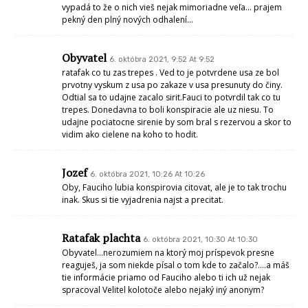
vypadá to že o nich vieš nejak mimoriadne veľa… prajem
pekný den plný nových odhalení…
Obyvatel
6. októbra 2021, 9:52 At 9:52
ratafak co tu zas trepes . Ved to je potvrdene usa ze bol
prvotny vyskum z usa po zakaze v usa presunuty do činy.
Odtial sa to udajne zacalo sirit.Fauci to potvrdil tak co tu
trepes. Donedavna to boli konspiracie ale uz niesu. To
udajne pociatocne sirenie by som bral s rezervou a skor to
vidim ako cielene na koho to hodit.
Jozef
6. októbra 2021, 10:26 At 10:26
Oby, Fauciho lubia konspirovia citovat, ale je to tak trochu
inak. Skus si tie vyjadrenia najst a precitat.
Ratafak plachta
6. októbra 2021, 10:30 At 10:30
Obyvatel…nerozumiem na ktorý moj príspevok presne
reaguješ, ja som niekde písal o tom kde to začalo?….a máš
tie informácie priamo od Fauciho alebo ti ich už nejak
spracoval Velitel kolotoče alebo nejaký iný anonym?