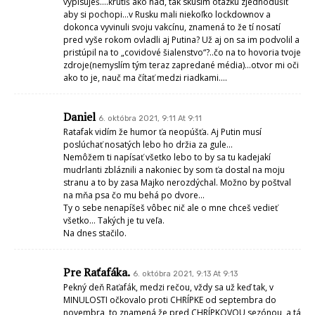
vypisuješ….krutiš ako had, tak skúsim otázku zjednodušiť
aby si pochopi…v Rusku mali niekoľko lockdownov a
dokonca vyvinuli svoju vakcínu, znamená to že tí nosatí
pred vyše rokom ovladli aj Putina? Už aj on sa im podvolil a
pristúpil na to „covidové šialenstvo“?..čo na to hovoria tvoje
zdroje(nemyslím tým teraz zapredané média)…otvor mi oči
ako to je, nauč ma čítať medzi riadkami….
Daniel
6. októbra 2021, 9:11 At 9:11
Ratafak vidím že humor ťa neopúšťa. Aj Putin musí
poslúchať nosatých lebo ho držia za gule…
Nemôžem ti napísať všetko lebo to by sa tu kadejakí
mudrlanti zbláznili a nakoniec by som ťa dostal na moju
stranu a to by zasa Majko nerozdýchal. Možno by poštval
na mňa psa čo mu behá po dvore…
Ty o sebe nenapíšeš vôbec nič ale o mne chceš vedieť
všetko… Takých je tu veľa.
Na dnes stačilo.
Pre Raťafáka.
6. októbra 2021, 9:13 At 9:13
Pekný deň Raťafák, medzi rečou, vždy sa už keď tak, v
MINULOSTI očkovalo proti CHRÍPKE od septembra do
novembra, to znamená že pred CHRÍPKOVOU sezónou, a tá