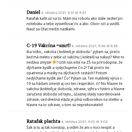
Daniel
6. októbra 2021, 8:51 At 8:51
Ratafak kašli už na to. Mám inú robotu ako stále sedieť pri
notebúku a tebe vysvetľovať čo a ako. Otvor oči a uvidíš.
Nauč sa čítať medzi riadkami.
C-19 Vakcína =smrť!
6. októbra 2021, 8:58 At 8:58
Iba toľko,, vakcína ( kokteil) je sloboda “ pýtam sa, prečo
keď má niekto v sebe už vakcínu ( kokteil) sa nakazí? Mne to
nedáva zmysel
? Učili nás ešte na ZŠ na prírodopise, že
dýchame kyslík a vydychujeme Co 2! Tak prečo tie
opatrenia a masky na dýchacich cestách? Potom
nedýchame kyslík ale? Čo? Pýtam sa. Ten malilinký výrus c-
19 sa hádam zmesti aj cez ten respirátor, či? No hlavne že
vakcína (kokteil) je sloboda, zdravie, výhra v lotérii a hlavne
zaručená sloboda od tejto,, úžasnej vlády naordinované
zdravie, veď dnešná vláda je plná odborníkov na všetko a
hlavne na to zdravie, v tom sú neprekonatelní!
Ratafak plachta
6. októbra 2021, 9:02 At 9:02
Šak si tu aj tak nonstop, a vidím že ani v noci nespíš a