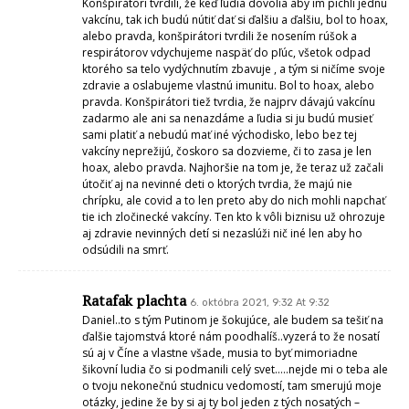
Konšpirátori tvrdili, že keď ľudia dovolia aby im pichli jednu
vakcínu, tak ich budú nútiť dať si ďalšiu a ďalšiu, bol to hoax,
alebo pravda, konšpirátori tvrdili že nosením rúšok a
respirátorov vdychujeme naspäť do pľúc, všetok odpad
ktorého sa telo vydýchnutím zbavuje , a tým si ničíme svoje
zdravie a oslabujeme vlastnú imunitu. Bol to hoax, alebo
pravda. Konšpirátori tiež tvrdia, že najprv dávajú vakcínu
zadarmo ale ani sa nenazdáme a ľudia si ju budú musieť
sami platiť a nebudú mať iné východisko, lebo bez tej
vakcíny neprežijú, čoskoro sa dozvieme, či to zasa je len
hoax, alebo pravda. Najhoršie na tom je, že teraz už začali
útočiť aj na nevinné deti o ktorých tvrdia, že majú nie
chrípku, ale covid a to len preto aby do nich mohli napchať
tie ich zločinecké vakcíny. Ten kto k vôli biznisu už ohrozuje
aj zdravie nevinných detí si nezaslúži nič iné len aby ho
odsúdili na smrť.
Ratafak plachta
6. októbra 2021, 9:32 At 9:32
Daniel..to s tým Putinom je šokujúce, ale budem sa tešiť na
ďalšie tajomstvá ktoré nám poodhalíš..vyzerá to že nosatí
sú aj v Číne a vlastne všade, musia to byť mimoriadne
šikovní ludia čo si podmanili celý svet…..nejde mi o teba ale
o tvoju nekonečnú studnicu vedomostí, tam smerujú moje
otázky, jedine že by si aj ty bol jeden z tých nosatých –