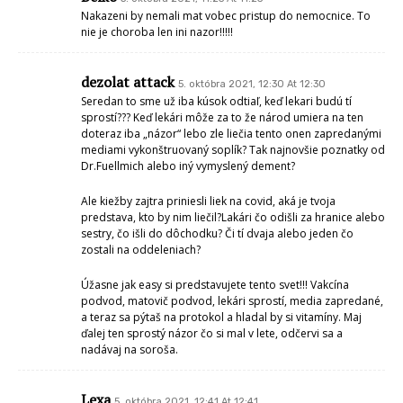
Nakazeni by nemali mat vobec pristup do nemocnice. To
nie je choroba len ini nazor!!!!!
dezolat attack
5. októbra 2021, 12:30 At 12:30
Seredan to sme už iba kúsok odtiaľ, keď lekari budú tí
sprostí??? Keď lekári môže za to že národ umiera na ten
doteraz iba „názor“ lebo zle liečia tento onen zapredanými
mediami vykonštruovaný soplík? Tak najnovšie poznatky od
Dr.Fuellmich alebo iný vymyslený dement?
Ale kiežby zajtra priniesli liek na covid, aká je tvoja
predstava, kto by nim liečil?Lakári čo odišli za hranice alebo
sestry, čo išli do dôchodku? Či tí dvaja alebo jeden čo
zostali na oddeleniach?
Úžasne jak easy si predstavujete tento svet!!! Vakcína
podvod, matovič podvod, lekári sprostí, media zapredané,
a teraz sa pýtaš na protokol a hladal by si vitamíny. Maj
ďalej ten sprostý názor čo si mal v lete, odčervi sa a
nadávaj na soroša.
Lexa
5. októbra 2021, 12:41 At 12:41