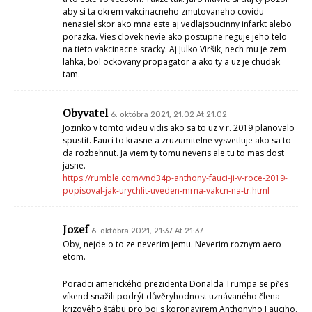
aby si ta okrem vakcinacneho zmutovaneho covidu
nenasiel skor ako mna este aj vedlajsoucinny infarkt alebo
porazka. Vies clovek nevie ako postupne reguje jeho telo
na tieto vakcinacne sracky. Aj Julko Viršik, nech mu je zem
lahka, bol ockovany propagator a ako ty a uz je chudak
tam.
Obyvatel
6. októbra 2021, 21:02 At 21:02
Jozinko v tomto videu vidis ako sa to uz v r. 2019 planovalo
spustit. Fauci to krasne a zruzumitelne vysvetluje ako sa to
da rozbehnut. Ja viem ty tomu neveris ale tu to mas dost
jasne.
https://rumble.com/vnd34p-anthony-fauci-ji-v-roce-2019-
popisoval-jak-urychlit-uveden-mrna-vakcn-na-tr.html
Jozef
6. októbra 2021, 21:37 At 21:37
Oby, nejde o to ze neverim jemu. Neverim roznym aero
etom.
Poradci amerického prezidenta Donalda Trumpa se přes
víkend snažili podrýt důvěryhodnost uznávaného člena
krizového štábu pro boj s koronavirem Anthonyho Fauciho.