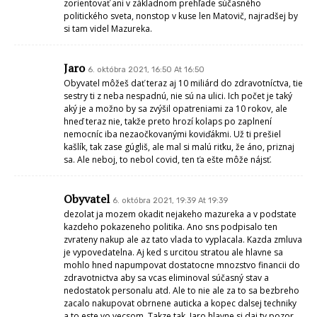
zorientovať ani v základnom prehľade súčasného
politického sveta, nonstop v kuse len Matovič, najradšej by
si tam videl Mazureka.
Jaro
6. októbra 2021, 16:50 At 16:50
Obyvatel môžeš dať teraz aj 10 miliárd do zdravotníctva, tie
sestry ti z neba nespadnú, nie sú na ulici. Ich počet je taký
aký je a možno by sa zvýšil opatreniami za 10 rokov, ale
hneď teraz nie, takže preto hrozí kolaps po zaplnení
nemocníc iba nezaočkovanými koviďákmi. Už ti prešiel
kašlík, tak zase gúgliš, ale mal si malú riťku, že áno, priznaj
sa. Ale neboj, to nebol covid, ten ťa ešte môže nájsť.
Obyvatel
6. októbra 2021, 19:39 At 19:39
dezolat ja mozem okadit nejakeho mazureka a v podstate
kazdeho pokazeneho politika. Ano sns podpisalo ten
zvrateny nakup ale az tato vlada to vyplacala. Kazda zmluva
je vypovedatelna. Aj ked s urcitou stratou ale hlavne sa
mohlo hned napumpovat dostatocne mnozstvo financii do
zdravotnictva aby sa vcas eliminoval súčasný stav a
nedostatok personalu atd. Ale to nie ale za to sa bezbreho
zacalo nakupovat obrnene auticka a kopec dalsej techniky
a to este vo vecsom. Takze tak. Jaro hlavne si daj ty pozor