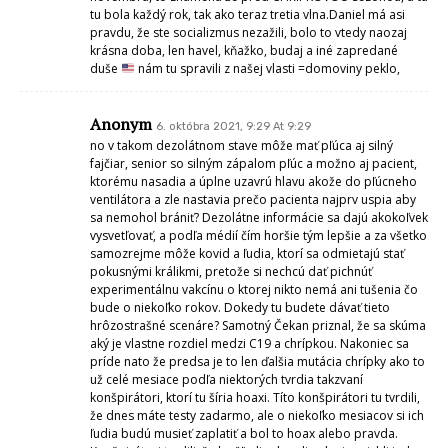
tu bola každý rok, tak ako teraz tretia vlna.Daniel má asi
pravdu, že ste socializmus nezažili, bolo to vtedy naozaj
krásna doba, len havel, kňažko, budaj a iné zapredané
duše
nám tu spravili z našej vlasti =domoviny peklo,
Anonym
6. októbra 2021, 9:29 At 9:29
no v takom dezolátnom stave môže mať pľúca aj silný
fajčiar, senior so silným zápalom pľúc a možno aj pacient,
ktorému nasadia a úplne uzavrú hlavu akože do pľúcneho
ventilátora a zle nastavia prečo pacienta najprv uspia aby
sa nemohol brániť? Dezolátne informácie sa dajú akokoľvek
vysvetľovať, a podľa médií čím horšie tým lepšie a za všetko
samozrejme môže kovid a ľudia, ktorí sa odmietajú stať
pokusnými králikmi, pretože si nechcú dať pichnúť
experimentálnu vakcínu o ktorej nikto nemá ani tušenia čo
bude o niekoľko rokov. Dokedy tu budete dávať tieto
hrôzostrašné scenáre? Samotný Čekan priznal, že sa skúma
aký je vlastne rozdiel medzi C19 a chrípkou. Nakoniec sa
príde nato že predsa je to len ďalšia mutácia chrípky ako to
už celé mesiace podľa niektorých tvrdia takzvaní
konšpirátori, ktorí tu šíria hoaxi. Títo konšpirátori tu tvrdili,
že dnes máte testy zadarmo, ale o niekoľko mesiacov si ich
ľudia budú musieť zaplatiť a bol to hoax alebo pravda.