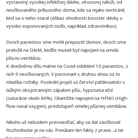
vystavený vysokej infekčnej dávke, vírusovej náloži, od
neočkovaného príbuzného doma, kde sa nijako nechránil,
keď sa o neho staral (dôkaz vhodnosti booster dávky u
vysoko exponovaných osôb, napríklad zdravotníkov).
Dvoch pacientov sme mohli prepustiť domov, dvoch sme
preložili na OAIM, keďže museli byť napojení na umelú
pľúcnu ventiláciu.
K dnešnému dňu máme na Covid oddelení 10 pacientov, z
nich 9 neočkovaných. V porovnaní s druhou vlnou sú to
mladšie ročníky. Poslední prijatí sú čerství päťdesiatníci s
ťažkým obojstranným zápalom pľúc, hyposaturační
(saturácie okolo 60%). Okamžite napojení na HFNO (High-
flow nasal oxygen), predstupeň umelej pľúcnej ventilácie.
Nikoho už nebudem presviedčať, aby sa dal zaočkovať.
Rozhodnutie je na vás. Ponúkam len fakty z praxe…a tie