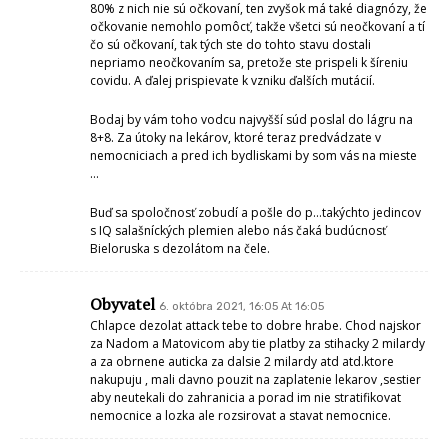
80% z nich nie sú očkovaní, ten zvyšok má také diagnózy, že
očkovanie nemohlo pomôcť, takže všetci sú neočkovaní a tí
čo sú očkovaní, tak tých ste do tohto stavu dostali
nepriamo neočkovaním sa, pretože ste prispeli k šíreniu
covidu. A ďalej prispievate k vzniku ďalších mutácií.
Bodaj by vám toho vodcu najvyšší súd poslal do lágru na
8+8. Za útoky na lekárov, ktoré teraz predvádzate v
nemocniciach a pred ich bydliskami by som vás na mieste
…
Buď sa spoločnosť zobudí a pošle do p…takýchto jedincov
s IQ salašníckých plemien alebo nás čaká budúcnosť
Bieloruska s dezolátom na čele.
Obyvatel
6. októbra 2021, 16:05 At 16:05
Chlapce dezolat attack tebe to dobre hrabe. Chod najskor
za Nadom a Matovicom aby tie platby za stihacky 2 milardy
a za obrnene auticka za dalsie 2 milardy atd atd.ktore
nakupuju , mali davno pouzit na zaplatenie lekarov ,sestier
aby neutekali do zahranicia a porad im nie stratifikovat
nemocnice a lozka ale rozsirovat a stavat nemocnice.