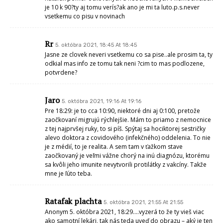
je 10 k 90?ty aj tomu verís?ak ano je mi ta luto.p.s.never
vsetkemu co pisu v novinach
Rr
5. októbra 2021, 18:45 At 18:45
Jasne ze clovek neveri vsetkemu co sa pise..ale prosim ta, ty
odkial mas info ze tomu tak neni ?cim to mas podlozene,
potvrdene?
Jaro
5. októbra 2021, 19:16 At 19:16
Pre 18:29: je to cca 10:90, niektoré dni aj 0:100, pretože
zaočkovaní migrujú rýchlejšie. Mám to priamo z nemocnice
z tej najprvšej ruky, to si píš. Spýtaj sa hociktorej sestričky
alevo doktora z covidového (infekčného) oddelenia. To nie
je z médií, to je realita. A sem tam v ťažkom stave
zaočkovaný je veľmi vážne chorý na inú diagnózu, ktorému
sa kvôli jeho imunite nevytvorili protilátky z vakcíny. Takže
mne je ľúto teba.
Ratafak plachta
5. októbra 2021, 21:55 At 21:55
Anonym 5. októbra 2021, 18:29….vyzerá to že ty vieš viac
ako samotní lekári, tak nás teda uveď do obrazu – aký je ten