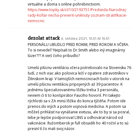
virtualne a doma s online pohrebnictvom.
https://www.topky.sk/cl/10/2193751/Predseda-Narodnej-
rady-Kollar-necha-preverit-uniknuty-zoznam-stratifikacie-
nemocnic
dezolat attack
6. októbra 2021, 15:51 At 15:51
PERSONÁLU UBUDLO PRED ROKMI, PRED ROKOM A VČERA.
To si nevedel? Nepísali to Dr.Smith alebo iný imaginárny
lúzer??? A vieš čoho pribudlo?
Umelú pľúcnu ventiláciu včera potrebovalo na Slovensku 76
ľudí, z nich viac ako polovica leží v opatere zdravotníkov v
Žilinskom kraji. V tamojších nemocniciach bolo v utorok na
umelú pľúcnu ventiláciu pripojených až 39 pacientov. K
jednému špecializovanému lôžku treba 3 personálu,
neviem či ti to konšpirátor Fauciho hovoril. Pri takejto
rýchlosti sa v ZA minú lôžka do konca týždňa. Potom ide
prenos do iných a potom vojnová medicína. A potom sa
môžeš prihlásiť na vynášanie exitusu, ale to by si sa posral,
tebe je lepšie podporovať LSNS a odhovárať národ od
vakcinácie. Ružomberok je full obsadili ho 40 roční a to sú
presní tí čo mali svoj názor.