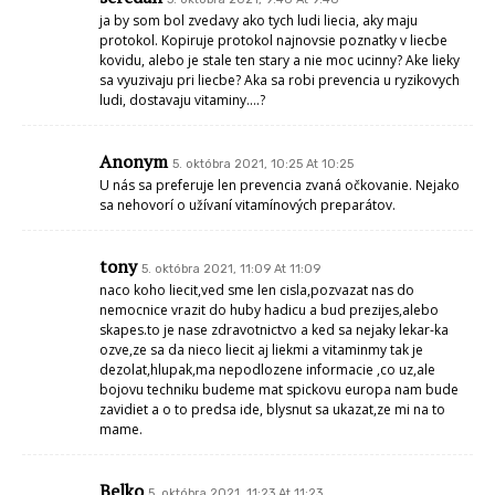
ja by som bol zvedavy ako tych ludi liecia, aky maju
protokol. Kopiruje protokol najnovsie poznatky v liecbe
kovidu, alebo je stale ten stary a nie moc ucinny? Ake lieky
sa vyuzivaju pri liecbe? Aka sa robi prevencia u ryzikovych
ludi, dostavaju vitaminy….?
Anonym
5. októbra 2021, 10:25 At 10:25
U nás sa preferuje len prevencia zvaná očkovanie. Nejako
sa nehovorí o užívaní vitamínových preparátov.
tony
5. októbra 2021, 11:09 At 11:09
naco koho liecit,ved sme len cisla,pozvazat nas do
nemocnice vrazit do huby hadicu a bud prezijes,alebo
skapes.to je nase zdravotnictvo a ked sa nejaky lekar-ka
ozve,ze sa da nieco liecit aj liekmi a vitaminmy tak je
dezolat,hlupak,ma nepodlozene informacie ,co uz,ale
bojovu techniku budeme mat spickovu europa nam bude
zavidiet a o to predsa ide, blysnut sa ukazat,ze mi na to
mame.
Belko
5. októbra 2021, 11:23 At 11:23