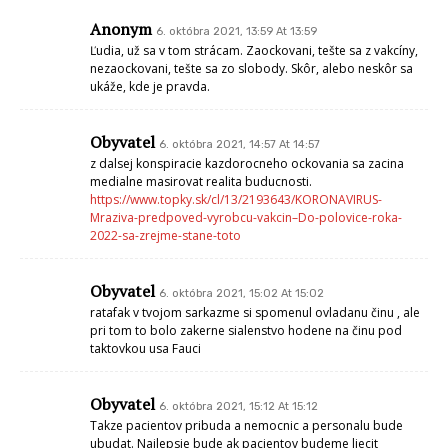
Anonym
6. októbra 2021, 13:59 At 13:59
Ľudia, už sa v tom strácam. Zaockovani, tešte sa z vakcíny,
nezaockovani, tešte sa zo slobody. Skôr, alebo neskôr sa
ukáže, kde je pravda.
Obyvatel
6. októbra 2021, 14:57 At 14:57
z dalsej konspiracie kazdorocneho ockovania sa zacina
medialne masirovat realita buducnosti.
https://www.topky.sk/cl/13/2193643/KORONAVIRUS-
Mraziva-predpoved-vyrobcu-vakcin–Do-polovice-roka-
2022-sa-zrejme-stane-toto
Obyvatel
6. októbra 2021, 15:02 At 15:02
ratafak v tvojom sarkazme si spomenul ovladanu činu , ale
pri tom to bolo zakerne sialenstvo hodene na činu pod
taktovkou usa Fauci
Obyvatel
6. októbra 2021, 15:12 At 15:12
Takze pacientov pribuda a nemocnic a personalu bude
ubudat. Najlepsie bude ak pacientov budeme liecit