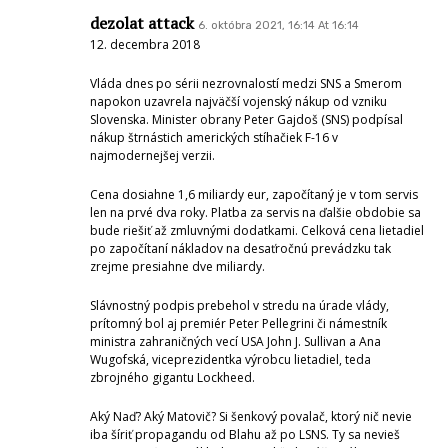
dezolat attack
6. októbra 2021, 16:14 At 16:14
12. decembra 2018
Vláda dnes po sérii nezrovnalostí medzi SNS a Smerom
napokon uzavrela najväčší vojenský nákup od vzniku
Slovenska. Minister obrany Peter Gajdoš (SNS) podpísal
nákup štrnástich amerických stíhačiek F-16 v
najmodernejšej verzii.
Cena dosiahne 1,6 miliardy eur, započítaný je v tom servis
len na prvé dva roky. Platba za servis na ďalšie obdobie sa
bude riešiť až zmluvnými dodatkami. Celková cena lietadiel
po započítaní nákladov na desaťročnú prevádzku tak
zrejme presiahne dve miliardy.
Slávnostný podpis prebehol v stredu na úrade vlády,
prítomný bol aj premiér Peter Pellegrini či námestník
ministra zahraničných vecí USA John J. Sullivan a Ana
Wugofská, viceprezidentka výrobcu lietadiel, teda
zbrojného gigantu Lockheed.
Aký Naď? Aký Matovič? Si šenkový povalač, ktorý nič nevie
iba šíriť propagandu od Blahu až po LSNS. Ty sa nevieš