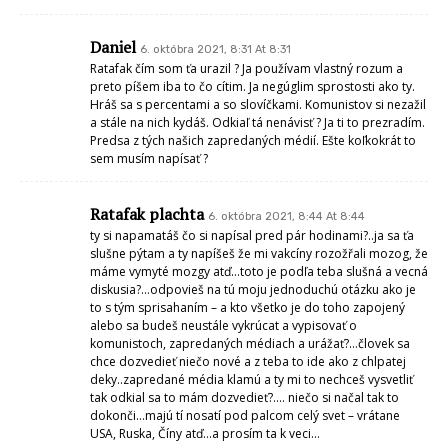
Daniel
6. októbra 2021, 8:31 At 8:31
Ratafak čím som ťa urazil ? Ja používam vlastný rozum a
preto píšem iba to čo cítim. Ja negúglim sprostosti ako ty.
Hráš sa s percentami a so slovíčkami. Komunistov si nezažil
a stále na nich kydáš. Odkiaľ tá nenávisť ? Ja ti to prezradím.
Predsa z tých našich zapredaných médií. Ešte koľkokrát to
sem musím napísať ?
Ratafak plachta
6. októbra 2021, 8:44 At 8:44
ty si napamatáš čo si napísal pred pár hodinami?..ja sa ťa
slušne pýtam a ty napíšeš že mi vakcíny rozožřali mozog, že
máme vymyté mozgy atď…toto je podľa teba slušná a vecná
diskusia?…odpovieš na tú moju jednoduchú otázku ako je
to s tým sprisahaním – a kto všetko je do toho zapojený
alebo sa budeš neustále vykrúcat a vypisovať o
komunistoch, zapredaných médiach a urážať?…človek sa
chce dozvedieť niečo nové a z teba to ide ako z chlpatej
deky..zapredané média klamú a ty mi to nechceš vysvetliť
tak odkial sa to mám dozvedieť?…. niečo si načal tak to
dokonči…majú tí nosatí pod palcom celý svet – vrátane
USA, Ruska, Číny atď…a prosím ta k veci…