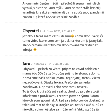
Anonymně různým médiím předložili seznam minulých
výroků, v nichž se Fauci mýlil. Fauci se totiž stále kritičtěji
vyjadřuje k reakci americké vlády na současnou pandemii
covidu-19, která USA velice silně zasáhla
Obyvatel
7. októbra 2021, 7:11 At 7:11
Jozinko a teraz mam vážnu dilemu
čomu skôr uveriť. Či
tomu videu ktore som sem ja dal, na ktorom je jasny fakt
alebo ci mam uverit tvojmu skopirovanemu textu bez
zdroja.
Jaro
7. októbra 2021, 7:44 At 7:44
Obyvatel – príbeh zo včera: príjem na covid oddelenie
mama (do 50 r.) a zať – počas príjmu telefonát z domu:
doma sme našli babku (mamu tej prijatej) mŕtvu. Všetci
nezaočkovaní. Otázka lekára: Prečo ste sa nedali
zaočkovať? Odpoveď: Lebo sme tomu neverili.
To je Oby krutá súčasná realita, choď do prdele s tvojimi
infarktami a porážkami. Teraz to povedz týmto ľuďom,
ktorých som spomínal. Aj keď sa z toho covidu dostanú, aj
tak budú mať následky, o ktorých ani netušia aké budú za
niekoľko rokov. Aj tebe sa môže veľmi ľahko stať, že ťa