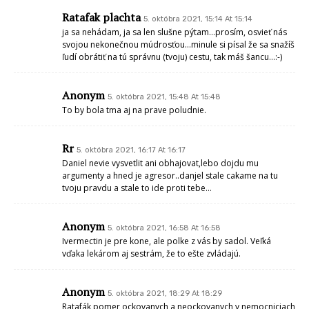
Ratafak plachta
5. októbra 2021, 15:14 At 15:14
ja sa nehádam, ja sa len slušne pýtam…prosím, osvieť nás
svojou nekonečnou múdrosťou…minule si písal že sa snažíš
ľudí obrátiť na tú správnu (tvoju) cestu, tak máš šancu…:-)
Anonym
5. októbra 2021, 15:48 At 15:48
To by bola tma aj na prave poludnie.
Rr
5. októbra 2021, 16:17 At 16:17
Daniel nevie vysvetlit ani obhajovat,lebo dojdu mu
argumenty a hned je agresor..danjel stale cakame na tu
tvoju pravdu a stale to ide proti tebe…
Anonym
5. októbra 2021, 16:58 At 16:58
Ivermectin je pre kone, ale polke z vás by sadol. Veľká
vďaka lekárom aj sestrám, že to ešte zvládajú.
Anonym
5. októbra 2021, 18:29 At 18:29
Ratafák pomer ockovanych a neockovanych v nemocniciach