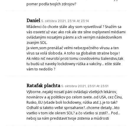
pomer podľa tvojích zdrojov?
Daniel
5. októbra 2021, 23:14 At 23:14
Mládenci čo chcete stále aby som vysvetľoval ? Snažím sa
vás osvietiť už viac ako rok ale ste silne ovplyvnení médiami
ovládanými nosatými pánmi a ich verným následovníkom
zvaným SOL.
Ja viem,som prenášač veľmi nebezpečného vírusu a ten
vírus sa volá sloboda. A toho sa globalisti strašne boja !
Ak nikto nič neurobí proti tomu covidovému šialenstvu,tak
tu budú už naveky lockdowny rúška a vakcíny… ešte stále
vám to nedošlo ?
Ratafak plachta
5. októbra 2021, 23:51 At 23:51
Výborne..nejaký nosatí páni ovládajú všetkých lekárov,
novinárov a aj politikov po celom svete..od USA, cez Čínu,
Rusko, EU (všade boli lockdowny, rúška atď..)..je to tak?
Odhalil si takéto veľké sprisahanie?..chceme detaily…kto
vsetko v tom ide okrem SOL? a čo všetko si zistil?… Poď…
neboj sa nám predstaviť tvoje zistenia a múdrosti