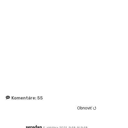
Komentáre:
55
Obnoviť ⭯
seredan
5. októbra 2021, 9:48 At 9:48