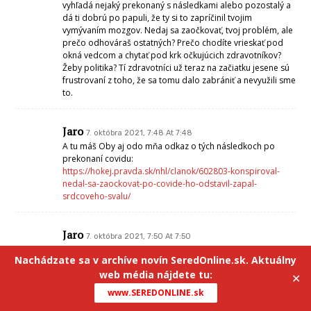
vyhľadá nejaký prekonaný s následkami alebo pozostalý a
dá ti dobrú po papuli, že ty si to zapríčinil tvojim
vymývaním mozgov. Nedaj sa zaočkovať, tvoj problém, ale
prečo odhováraš ostatných? Prečo chodíte vrieskať pod
okná vedcom a chytať pod krk očkujúcich zdravotníkov?
Žeby politika? Tí zdravotníci už teraz na začiatku jesene sú
frustrovaní z toho, že sa tomu dalo zabrániť a nevyužili sme
to.
Jaro
7. októbra 2021, 7:48 At 7:48
A tu máš Oby aj odo mňa odkaz o tých následkoch po
prekonaní covidu:
https://hokej.pravda.sk/nhl/clanok/602803-konspiroval-
nedal-sa-zaockovat-po-covide-ho-odstavil-zapal-
srdcoveho-svalu/
Jaro
7. októbra 2021, 7:50 At 7:50
… a ani tento skvelý mladý človek-športovec očkovaný
Nachádzate sa v archíve novín SeredOnline.sk. Aktuálny
nebol:
web média nájdete tu:
https://sport.pravda.sk/loptove-hry/clanok/602952-smutna-
✕
sprava-vo-veku-32-rokov-zomrel-michal-maslik/?
www.SEREDONLINE.sk
utm_source=pravda&utm_medium=hp-box-