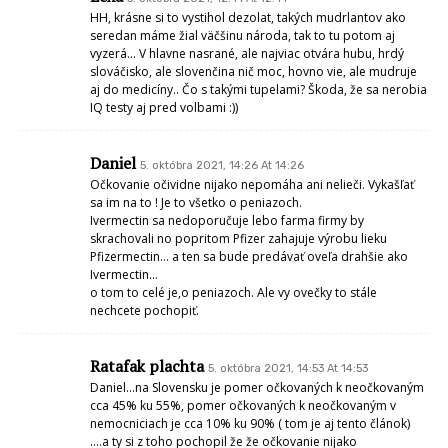
HH, krásne si to vystihol dezolat, takých mudrlantov ako
seredan máme žial väčšinu národa, tak to tu potom aj
vyzerá… V hlavne nasrané, ale najviac otvára hubu, hrdý
slováčisko, ale slovenčina nič moc, hovno vie, ale mudruje
aj do medicíny.. Čo s takými tupelami? Škoda, že sa nerobia
IQ testy aj pred volbami :))
Daniel
5. októbra 2021, 14:26 At 14:26
Očkovanie očividne nijako nepomáha ani nelieči. Vykašľať
sa im na to ! Je to všetko o peniazoch.
Ivermectin sa nedoporučuje lebo farma firmy by
skrachovali no popritom Pfizer zahajuje výrobu lieku
Pfizermectin… a ten sa bude predávať oveľa drahšie ako
Ivermectin…
o tom to celé je,o peniazoch. Ale vy ovečky to stále
nechcete pochopiť.
Ratafak plachta
5. októbra 2021, 14:53 At 14:53
Daniel…na Slovensku je pomer očkovaných k neočkovaným
cca 45% ku 55%, pomer očkovaných k neočkovaným v
nemocniciach je cca 10% ku 90% ( tom je aj tento článok)
….a ty si z toho pochopil že že očkovanie nijako