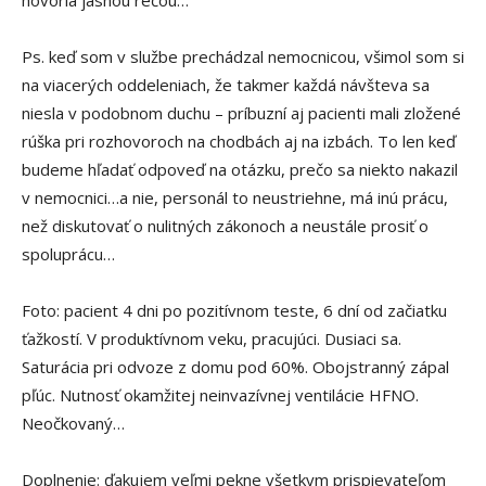
hovoria jasnou rečou…
Ps. keď som v službe prechádzal nemocnicou, všimol som si
na viacerých oddeleniach, že takmer každá návšteva sa
niesla v podobnom duchu – príbuzní aj pacienti mali zložené
rúška pri rozhovoroch na chodbách aj na izbách. To len keď
budeme hľadať odpoveď na otázku, prečo sa niekto nakazil
v nemocnici…a nie, personál to neustriehne, má inú prácu,
než diskutovať o nulitných zákonoch a neustále prosiť o
spoluprácu…
Foto: pacient 4 dni po pozitívnom teste, 6 dní od začiatku
ťažkostí. V produktívnom veku, pracujúci. Dusiaci sa.
Saturácia pri odvoze z domu pod 60%. Obojstranný zápal
pľúc. Nutnosť okamžitej neinvazívnej ventilácie HFNO.
Neočkovaný…
Doplnenie: ďakujem veľmi pekne všetkym prispievateľom