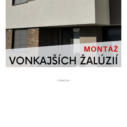
- Inzercia -