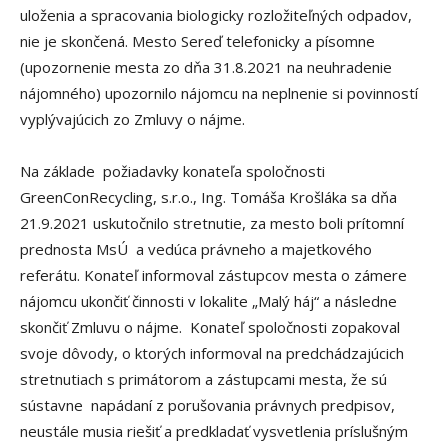
uloženia a spracovania biologicky rozložiteľných odpadov,
nie je skončená. Mesto Sereď telefonicky a písomne
(upozornenie mesta zo dňa 31.8.2021 na neuhradenie
nájomného) upozornilo nájomcu na neplnenie si povinností
vyplývajúcich zo Zmluvy o nájme.
Na základe požiadavky konateľa spoločnosti
GreenConRecycling, s.r.o., Ing. Tomáša Krošláka sa dňa
21.9.2021 uskutočnilo stretnutie, za mesto boli prítomní
prednosta MsÚ a vedúca právneho a majetkového
referátu. Konateľ informoval zástupcov mesta o zámere
nájomcu ukončiť činnosti v lokalite „Malý háj“ a následne
skončiť Zmluvu o nájme. Konateľ spoločnosti zopakoval
svoje dôvody, o ktorých informoval na predchádzajúcich
stretnutiach s primátorom a zástupcami mesta, že sú
sústavne napádaní z porušovania právnych predpisov,
neustále musia riešiť a predkladať vysvetlenia príslušným