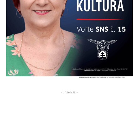
- Inzercia -