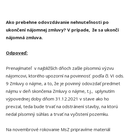
Ako prebehne odovzdávanie nehnuteľnosti po
ukončení nájomnej zmluvy? V prípade, že sa ukončí
nájomná zmluva.
Odpoveď:
Prenajímateľ v najbližších dňoch zašle písomnú výzvu
nájomcovi, ktorého upozorní na povinnosť podľa čl. VI ods.
9 Zmluvy o nájme, a to, že je povinný odovzdať predmet
nájmu v deň skončenia Zmluvy o nájme, t.j., uplynutím
výpovednej doby dňom 31.12.2021 v stave ako ho
prevzal, teda bude trvať na odstránení stavby, na ktorú
nedal písomný súhlas a trvať na vyčistení pozemku.
Na novembrové rokovanie MsZ pripravíme materiál