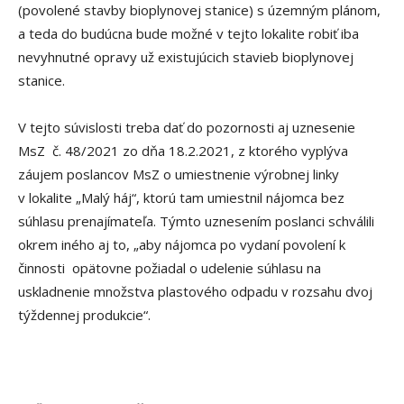
(povolené stavby bioplynovej stanice) s územným plánom,
a teda do budúcna bude možné v tejto lokalite robiť iba
nevyhnutné opravy už existujúcich stavieb bioplynovej
stanice.
V tejto súvislosti treba dať do pozornosti aj uznesenie
MsZ č. 48/2021 zo dňa 18.2.2021, z ktorého vyplýva
záujem poslancov MsZ o umiestnenie výrobnej linky
v lokalite „Malý háj“, ktorú tam umiestnil nájomca bez
súhlasu prenajímateľa. Týmto uznesením poslanci schválili
okrem iného aj to, „aby nájomca po vydaní povolení k
činnosti opätovne požiadal o udelenie súhlasu na
uskladnenie množstva plastového odpadu v rozsahu dvoj
týždennej produkcie“.