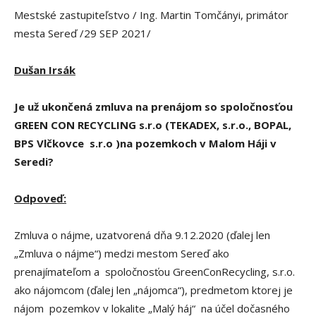
Mestské zastupiteľstvo / Ing. Martin Tomčányi, primátor
mesta Sereď /29 SEP 2021/
Dušan Irsák
Je už ukončená zmluva na prenájom so spoločnosťou
GREEN CON RECYCLING s.r.o (TEKADEX, s.r.o., BOPAL,
BPS Vlčkovce s.r.o )na pozemkoch v Malom Háji v
Seredi?
Odpoveď:
Zmluva o nájme, uzatvorená dňa 9.12.2020 (ďalej len
„Zmluva o nájme“) medzi mestom Sereď ako
prenajímateľom a spoločnosťou GreenConRecycling, s.r.o.
ako nájomcom (ďalej len „nájomca“), predmetom ktorej je
nájom pozemkov v lokalite „Malý háj“ na účel dočasného