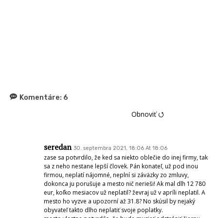
Komentáre:
6
Obnoviť ⭯
seredan
30. septembra 2021, 18:06 At 18:06
zase sa potvrdilo, že ked sa niekto oblečie do inej firmy, tak
sa z neho nestane lepší človek. Pán konateľ, už pod inou
firmou, neplatí nájomné, neplní si záväzky zo zmluvy,
dokonca ju porušuje a mesto nič nerieši! Ak mal dlh 12 780
eur, koľko mesiacov už neplatil? ževraj už v apríli neplatil. A
mesto ho vyzve a upozorní až 31.8? No skúsil by nejaký
obyvateľ takto dlho neplatiť svoje poplatky.