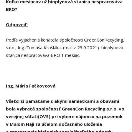
Koľko mesiacov už bioplynová stanica nespracováva
BRO?
Odpoveď:
Podľa vyjadrenia konateľa spoločnosti GreenConRecycling,
s.r.o., Ing. Tomáša Krošláka, (mail z 23.9.2021) bioplynová
stanica nespracováva BRO 1 mesiac.
Ing. Mária Fačkovcová
Všetci si pamätáme s akými námietkami a obavami
bola vybratá spoločnosť GreenCon Recycling s.r.o. vo
verejnej súťaži(OVS) pri výbere nájomcu na pozemok
v Malom Háji za účelom dočasného uloženia
a spracovania biologicky rozložiteľného odpadu