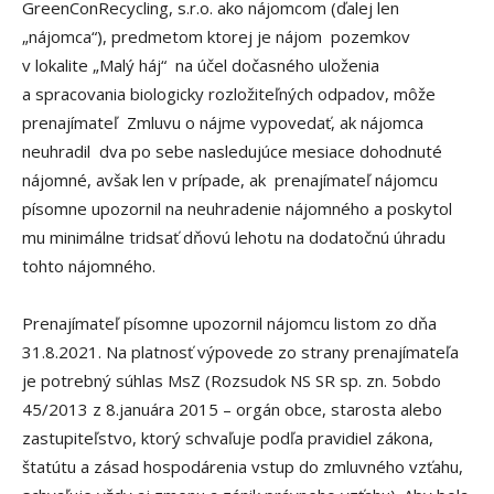
GreenConRecycling, s.r.o. ako nájomcom (ďalej len
„nájomca“), predmetom ktorej je nájom pozemkov
v lokalite „Malý háj“ na účel dočasného uloženia
a spracovania biologicky rozložiteľných odpadov, môže
prenajímateľ Zmluvu o nájme vypovedať, ak nájomca
neuhradil dva po sebe nasledujúce mesiace dohodnuté
nájomné, avšak len v prípade, ak prenajímateľ nájomcu
písomne upozornil na neuhradenie nájomného a poskytol
mu minimálne tridsať dňovú lehotu na dodatočnú úhradu
tohto nájomného.
Prenajímateľ písomne upozornil nájomcu listom zo dňa
31.8.2021. Na platnosť výpovede zo strany prenajímateľa
je potrebný súhlas MsZ (Rozsudok NS SR sp. zn. 5obdo
45/2013 z 8.januára 2015 – orgán obce, starosta alebo
zastupiteľstvo, ktorý schvaľuje podľa pravidiel zákona,
štatútu a zásad hospodárenia vstup do zmluvného vzťahu,