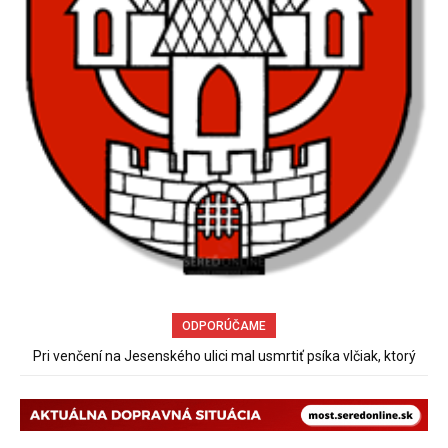
ODPORÚČAME
Pri venčení na Jesenského ulici mal usmrtiť psíka vlčiak, ktorý
mal voľne behať