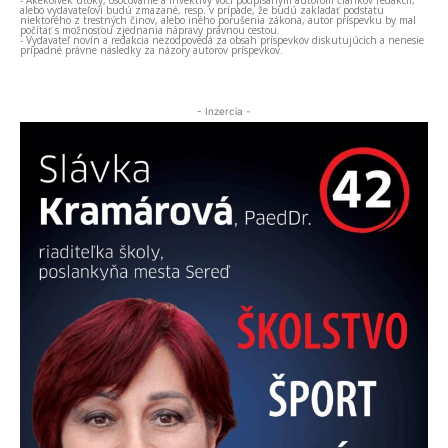
- Akékoľvek útoky, osočovanie a invektívy voči podpísaným autorom článkov redakcii,
alebo vydavateľovi budú zmazané, resp. v prípade, že budú zakladať podstatu
niektorého z trestných činov, alebo iného porušenia zákona, autor príspevku by mal
počítať s možnosťou zjednania nápravy právnou cestou.
- Vydavateľ novín a redakcia nezodpovedá za obsah príspevkov diskutujúcich a nenesie
prípadné právne následky za názory autorov príspevkov.
- Inzercia -