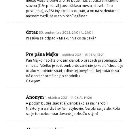
mesto vlastne potvrdilo, že bude musieť odstrániť čiernu
stavbu (čiže postavil j bez súhlasu mesta, stavebného
povolenia), zváža iný ako bio-odpad, a on na sedeniach s
mestom tvrdí, že všetko robí legálne?
dotaz
30. septembra 2021, 21:01 At 21:01
Presúva sa odpad k Milexu? Na čo sa čaká?
Pre pána Majka
1. októbra 2021, 13:21 At 13:21
Pán Majko napíšte prosím článok o prácach prebiehajúcich
v meste! Všetko je rozbombardované nie je kadiaľ chodiť, je
to ako v labirinte snáď jedine tej povyšeneckej notárke sa
dá dostať normálne po chodníku…
Ďakujem
Anonym
1. októbra 2021, 14:26 At 14:26
A potom budeš žiadať aj článok ako sa nič nerobí?
Niektorým ani divá sviňa nevyhovie. Nerobí sa, je zle. Robí
sa, je to rozbombardované, je zle. Čo s tým?