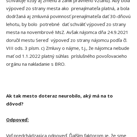
schvaľuje vždy aj zmenu a zánik právneho vzťahu). Aby bola
výpoveď zo strany mesta ako prenajímateľa platná, a bola
dodržaná aj zmluvná povinnosť prenajímateľa dať 30-dňovú
lehotu, by bolo potrebné dať schváliť výpoveď zo strany
mesta na novembrové MsZ. Avšak nájomca dňa 24.9.2021
doručil mestu Sereď výpoveď zo strany nájomcu podľa čl.
VIII ods. 3 písm. c) Zmluvy o nájme, t.j., že nájomca nebude
mať od 1.1.2022 platný súhlas príslušného povoľovacieho
orgánu na nakladanie s BRO.
Ak tak mesto doteraz neurobilo, aký má na to
dôvod?
Odpoveď:
Viď predchádzajúca odpoveď. Ďalším faktorom je, že sme