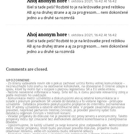
Ahoj anonym hore
1. októbra 2021, 16:42 At 16:42
Išiel si tade peši? Rozbité to je na križovatke pred reštikou
AB aj na druhej strane a aj za progresom…. neni dokončené
jedno a u druhé sa rozmrdá
Ahoj anonym hore
1. októbra 2021, 16:42 At 16:42
Išiel si tade peši? Rozbité to je na križovatke pred reštikou
AB aj na druhej strane a aj za progresom…. neni dokončené
jedno a u druhé sa rozmrdá
Comments are closed.
UPOZORNENIE:
- Zo strany vydavateľa novín ide o pokus zachovať určitú formu voľnej komunikácie –
nezneužívajte túto snahu na osočovanie kohokoľvek, na ohováranie či šírenie údajov a
správ, ktoré by mohli byť v rozpore s platnou legislatívou SR a EÚ alebo etikou.
- Nešírte neoverené informácie a hoaxy. Šírte len to, k čomu poznáte relevantný zdroj a
podľa možnosti ho uvádzajte.
- Komunikácia medzi užívateľmi a diskutujúcimi ako aj ostatná komunikácia sa v
súlade s právnym poriadkom SR ukladá do databázy a to vrátane loginov - prístupov
užívateľov . Databáza providera poskytujúceho pripojenie do internetu zaznamenáva
tiež IP adresy užívateľov a ostatné identifikačné dáta. V prípade závažného porušenia
pravidiel, napríklad páchaním trestnej činnosti, je provider povinný vydať túto
databázu orgánom činným v trestnom konaní.
- Vkladať príspevky do diskusie nie je povolené cez proxy servery a anonymizéry. Takéto
príspevky môžu byť zmazané bez akéhokoľvek ďalšieho komentovania a zverejňovania
dôvodov.
- Upozorňujeme, že každý užívateľ za svoje konanie plne zodpovedá sám. Administrátor
môže zmazať príspevky, ktoré budú porušovať pravidlá diskusie, prípadne budú
obsahovať reklamu, alebo ich súčasťou budú reklamné odkazy.