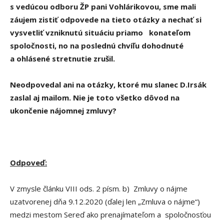
s vedúcou odboru ŽP pani Vohlárikovou, sme mali
záujem zistiť odpovede na tieto otázky a nechať si
vysvetliť vzniknutú situáciu priamo konateľom
spoločnosti, no na poslednú chvíľu dohodnuté
a ohlásené stretnutie zrušil.
Neodpovedal ani na otázky, ktoré mu slanec D.Irsák
zaslal aj mailom. Nie je toto všetko dôvod na
ukončenie nájomnej zmluvy?
Odpoveď:
V zmysle článku VIII ods. 2 písm. b) Zmluvy o nájme
uzatvorenej dňa 9.12.2020 (ďalej len „Zmluva o nájme“)
medzi mestom Sereď ako prenajímateľom a spoločnosťou