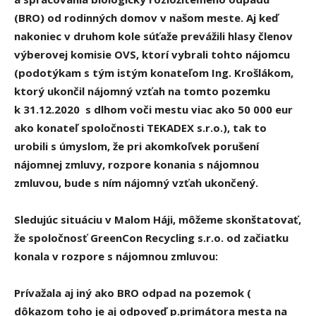
(BRO) od rodinných domov v našom meste. Aj keď
nakoniec v druhom kole súťaže prevážili hlasy členov
výberovej komisie OVS, ktorí vybrali tohto nájomcu
(podotýkam s tým istým konateľom Ing. Krošlákom,
ktorý ukončil nájomný vzťah na tomto pozemku
k 31.12.2020 s dlhom voči mestu viac ako 50 000 eur
ako konateľ spoločnosti TEKADEX s.r.o.), tak to
urobili s úmyslom, že pri akomkoľvek porušení
nájomnej zmluvy, rozpore konania s nájomnou
zmluvou, bude s ním nájomný vzťah ukončený.
Sledujúc situáciu v Malom Háji, môžeme skonštatovať,
že spoločnosť GreenCon Recycling s.r.o. od začiatku
konala v rozpore s nájomnou zmluvou:
Prívažala aj iný ako BRO odpad na pozemok (
dôkazom toho je aj odpoveď p.primátora mesta na