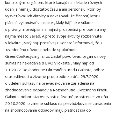
kontrolným orgánom, ktoré konajú na základe rôznych
udaní a nemajú dostatok času a ani personálu, ktorí by
vysvetľovali ich aktivity a dokazovali, že činnosť, ktorú
plánujú vykonávať v lokalite „Malý háj“ je v súlade
s právnymi predpismi a najmä prospešná pre obe strany –
najmä mesto Sereď. A preto svoje aktivity rozbehnuté
v lokalite „Malý háj“ presúvajú. Konateľ informoval, že z
uvedeného dôvodu nebude spoločnosť
GreenConRecycling, s.r.o. žiadať povoľovací orgán o nový
súhlas na nakladanie s BRO v lokalite „Malý háj“ od
1.1.2022. Rozhodnutie Okresného úradu Galanta, odbor
starostlivosti o životné prostredie zo dňa 29.7.2020
o udelení súhlasu na prevádzkovanie zariadenia na
zhodnocovanie odpadov a Rozhodnutie Okresného úradu
Galanta, odbor starostlivosti o životné prostredie zo dňa
20.10.2020 o zmene súhlasu na prevádzkovanie zariadenia
na zhodnocovanie odpadov majú platnosť iba do