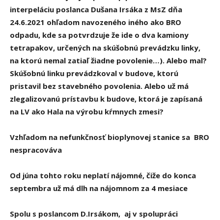
interpeláciu poslanca Dušana Irsáka z MsZ dňa
24.6.2021 ohľadom navozeného iného ako BRO
odpadu, kde sa potvrdzuje že ide o dva kamiony
tetrapakov, určených na skúšobnú prevádzku linky,
na ktorú nemal zatiaľ žiadne povolenie…). Alebo mal?
Skúšobnú linku prevádzkoval v budove, ktorú
pristavil bez stavebného povolenia. Alebo už má
zlegalizovanú prístavbu k budove, ktorá je zapísaná
na LV ako Hala na výrobu kŕmnych zmesi?
Vzhľadom na nefunkčnosť bioplynovej stanice sa BRO
nespracováva
Od júna tohto roku neplatí nájomné, čiže do konca
septembra už má dlh na nájomnom za 4 mesiace
Spolu s poslancom D.Irsákom, aj v spolupráci