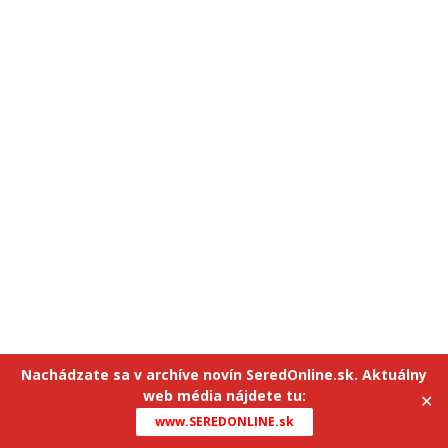
Nachádzate sa v archíve novín SeredOnline.sk. Aktuálny
web média nájdete tu:
✕
www.SEREDONLINE.sk