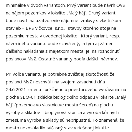
minimálne v dvoch variantoch. Prvý variant bude návrh OVS
na nájom pozemkov v lokalite „Malý háj“. Druhý variant
bude návrh na uzatvorenie nájomnej zmluvy s vlastníkom
stavieb – BPS Vlčkovce, s.r.o., stavby ktorého stoja na
pozemku mesta v uvedenej lokalite. Ktorý variant, resp.
návrh iného variantu bude schválený, a tým aj zámer
ďalšieho nakladania s majetkom mesta, je na rozhodnutí
poslancov MsZ. Ostatné varianty podľa ďalších návrhov.
Pri voľbe variantu je potrebné zvážiť aj skutočnosť, že
poslanci MsZ neschválili na svojom zasadnutí dňa
24.6.2021 zmenu funkčného a priestorového využívania na
ploche SBO-01 skládka biologického odpadu v lokalite „Malý
háj“ (pozemok vo vlastníctve mesta Sereď) na plochu
výroby a skladov – bioplynová stanica a výroba kŕmnych
zmesí, iná výroba a sklady sú neprípustné. To znamená, že
mesto nezosúladilo súčasný stav v riešenej lokalite