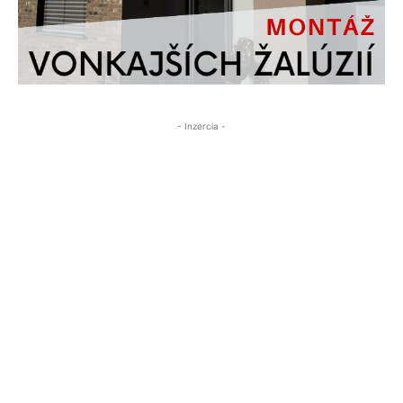
- Inzercia -