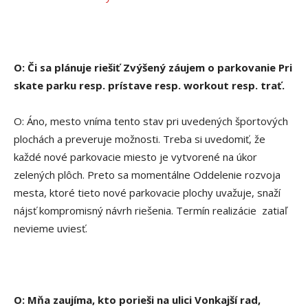
O: Či sa plánuje riešiť Zvýšený záujem o parkovanie Pri
skate parku resp. prístave resp. workout resp. trať.
O: Áno, mesto vníma tento stav pri uvedených športových
plochách a preveruje možnosti. Treba si uvedomiť, že
každé nové parkovacie miesto je vytvorené na úkor
zelených plôch. Preto sa momentálne Oddelenie rozvoja
mesta, ktoré tieto nové parkovacie plochy uvažuje, snaží
nájsť kompromisný návrh riešenia. Termín realizácie zatiaľ
nevieme uviesť.
O: Mňa zaujíma, kto porieši na ulici Vonkajší rad,