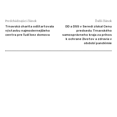
Predchádzajúci článok
Ďalší článok
Trnavská charita odštartovala
DD a DSS v Seredi získal Cenu
výstavbu najmodernejšieho
predsedu Trnavského
centra pre ľudí bez domova
samosprávneho kraja za prínos
k ochrane životov a zdravia v
období pandémie