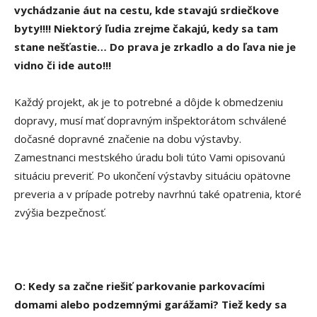
vychádzanie áut na cestu, kde stavajú srdiečkove
byty!!!! Niektorý ľudia zrejme čakajú, kedy sa tam
stane nešťastie… Do prava je zrkadlo a do ľava nie je
vidno či ide auto!!!
Každý projekt, ak je to potrebné a dôjde k obmedzeniu
dopravy, musí mať dopravným inšpektorátom schválené
dočasné dopravné značenie na dobu výstavby.
Zamestnanci mestského úradu boli túto Vami opisovanú
situáciu preveriť. Po ukončení výstavby situáciu opätovne
preveria a v prípade potreby navrhnú také opatrenia, ktoré
zvýšia bezpečnosť.
O: Kedy sa začne riešiť parkovanie parkovacími
domami alebo podzemnými garážami? Tiež kedy sa