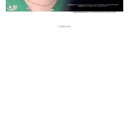
- Inzercia -