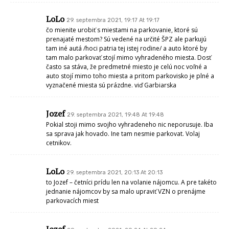
LoLo
29. septembra 2021, 19:17 At 19:17
čo mienite urobiť s miestami na parkovanie, ktoré sú
prenajaté mestom? Sú vedené na určité ŠPZ ale parkujú
tam iné autá /hoci patria tej istej rodine/ a auto ktoré by
tam malo parkovať stojí mimo vyhradeného miesta. Dosť
často sa stáva, že predmetné miesto je celú noc voľné a
auto stojí mimo toho miesta a pritom parkovisko je plné a
vyznačené miesta sú prázdne. viď Garbiarska
Jozef
29. septembra 2021, 19:48 At 19:48
Pokial stoji mimo svojho vyhradeneho nic neporusuje. Iba
sa sprava jak hovado. Ine tam nesmie parkovat. Volaj
cetnikov.
LoLo
29. septembra 2021, 20:13 At 20:13
to Jozef – četníci prídu len na volanie nájomcu. A pre takéto
jednanie nájomcov by sa malo upraviť VZN o prenájme
parkovacích miest
Jozef