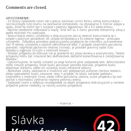
Comments are closed.
UPOZORNENIE:
- Zo strany vydavateľa novín ide o pokus zachovať určitú formu voľnej komunikácie –
nezneužívajte túto snahu na osočovanie kohokoľvek, na ohováranie či šírenie údajov a
správ, ktoré by mohli byť v rozpore s platnou legislatívou SR a EÚ alebo etikou.
- Nešírte neoverené informácie a hoaxy. Šírte len to, k čomu poznáte relevantný zdroj a
podľa možnosti ho uvádzajte.
- Komunikácia medzi užívateľmi a diskutujúcimi ako aj ostatná komunikácia sa v
súlade s právnym poriadkom SR ukladá do databázy a to vrátane loginov - prístupov
užívateľov . Databáza providera poskytujúceho pripojenie do internetu zaznamenáva
tiež IP adresy užívateľov a ostatné identifikačné dáta. V prípade závažného porušenia
pravidiel, napríklad páchaním trestnej činnosti, je provider povinný vydať túto
databázu orgánom činným v trestnom konaní.
- Vkladať príspevky do diskusie nie je povolené cez proxy servery a anonymizéry. Takéto
príspevky môžu byť zmazané bez akéhokoľvek ďalšieho komentovania a zverejňovania
dôvodov.
- Upozorňujeme, že každý užívateľ za svoje konanie plne zodpovedá sám. Administrátor
môže zmazať príspevky, ktoré budú porušovať pravidlá diskusie, prípadne budú
obsahovať reklamu, alebo ich súčasťou budú reklamné odkazy.
- Akékoľvek útoky, osočovanie a invektívy voči podpísaným autorom článkov redakcii,
alebo vydavateľovi budú zmazané, resp. v prípade, že budú zakladať podstatu
niektorého z trestných činov, alebo iného porušenia zákona, autor príspevku by mal
počítať s možnosťou zjednania nápravy právnou cestou.
- Vydavateľ novín a redakcia nezodpovedá za obsah príspevkov diskutujúcich a nenesie
prípadné právne následky za názory autorov príspevkov.
- Inzercia -