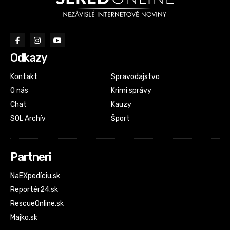
Odkazy
Kontakt
Spravodajstvo
O nás
Krimi správy
Chat
Kauzy
SOL Archív
Šport
Partneri
NaEXpedíciu.sk
Reportér24.sk
RescueOnline.sk
Majko.sk