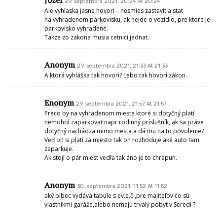
29. septembra 2021, 20:24 At 20:24
Ale vyhlaska jasne hovori – nesmies zastavit a stat
na vyhradenom parkovisku, ak nejde o vozidlo, pre ktoré je
parkovisko vyhradené.
Takze zo zakona musia cetnici jednat.
Anonym
29. septembra 2021, 21:33 At 21:33
A ktorá vyhláška tak hovorí? Lebo tak hovorí zákon.
Enonym
29. septembra 2021, 21:57 At 21:57
Preco by na vyhradenom mieste ktoré si dotyčný platí
nemohol zaparkovať napr rodinný príslušník, ak sa práve
dotyčný nachádza mimo mesta a dá mu na to povolenie?
Veď on si platí za miesto tak on rozhoduje aké auto tam
zaparkuje.
Ak stojí o pár miest vedľa tak áno je to chrapun.
Anonym
30. septembra 2021, 11:52 At 11:52
aký blbec vydáva tabule s ev.e.č ,pre majiteľov čo sú
vlastníkmi garáže,alebo nemajú trvalý pobyt v Seredi ?