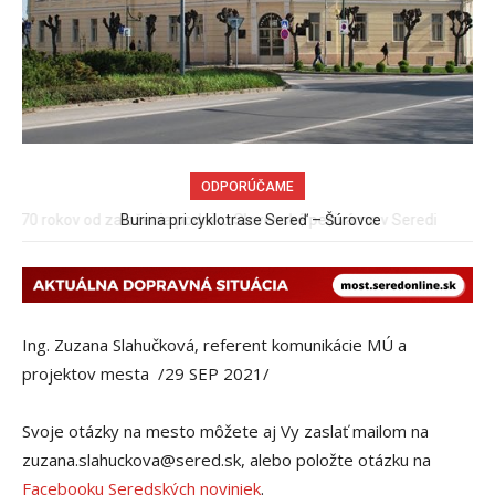
ODPORÚČAME
Burina pri cyklotrase Sereď – Šúrovce
Ing. Zuzana Slahučková, referent komunikácie MÚ a
projektov mesta /29 SEP 2021/
Svoje otázky na mesto môžete aj Vy zaslať mailom na
zuzana.slahuckova@sered.sk, alebo položte otázku na
Facebooku Seredských noviniek
.