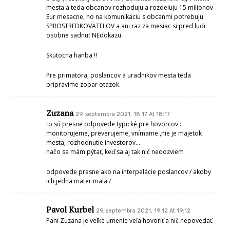
mesta a teda obcanov rozhoduju a rozdeluju 15 milionov
Eur mesacne, no na komunikaciu s obcanmi potrebuju
SPROSTREDKOVATELOV a ani raz za mesiac si pred ludi
osobne sadnut NEdokazu.
Skutocna hanba !!
Pre primatora, poslancov a uradnikov mesta teda
pripravime zopar otazok.
Zuzana
29. septembra 2021, 18:17 At 18:17
to sú presne odpovede typické pre hovorcov :
monitorujeme, preverujeme, vnímame ,nie je majetok
mesta, rozhodnutie investorov….
načo sa mám pýtať, keď sa aj tak nič nedozviem
odpovede presne ako na interpelácie poslancov / akoby
ich jedna mater mala /
Pavol Kurbel
29. septembra 2021, 19:12 At 19:12
Pani Zuzana je veľké umenie veľa hovoriť a nič nepovedať.