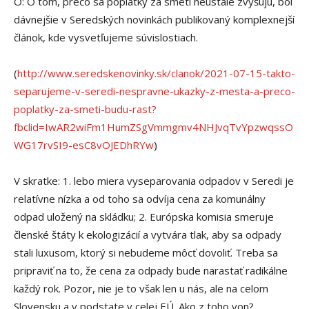
O: O tom, prečo sa poplatky za smeti neustále zvyšujú, bol
dávnejšie v Seredských novinkách publikovaný komplexnejší
článok, kde vysvetľujeme súvislostiach.
(
http://www.seredskenovinky.sk/clanok/2021-07-15-takto-
separujeme-v-seredi-nespravne-ukazky-z-mesta-a-preco-
poplatky-za-smeti-budu-rast?
fbclid=IwAR2wiFm1HumZSgVmmgmv4NHJvqTvYpzwqssO
WG17rvSI9-esC8vOJEDhRYw
)
V skratke: 1. lebo miera vyseparovania odpadov v Seredi je
relatívne nízka a od toho sa odvíja cena za komunálny
odpad uložený na skládku; 2. Európska komisia smeruje
členské štáty k ekologizácií a vytvára tlak, aby sa odpady
stali luxusom, ktorý si nebudeme môcť dovoliť. Treba sa
pripraviť na to, že cena za odpady bude narastať radikálne
každý rok. Pozor, nie je to však len u nás, ale na celom
Slovensku a v podstate v celej EÚ. Ako z toho von?