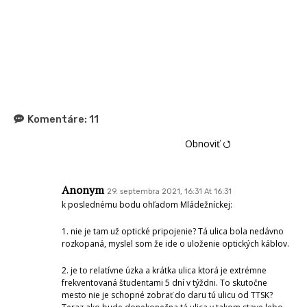
Komentáre:
11
Obnoviť ⭯
Anonym
29. septembra 2021, 16:31 At 16:31
k poslednému bodu ohľadom Mládežníckej:
1. nie je tam už optické pripojenie? Tá ulica bola nedávno
rozkopaná, myslel som že ide o uloženie optických káblov.
2. je to relatívne úzka a krátka ulica ktorá je extrémne
frekventovaná študentami 5 dní v týždni. To skutočne
mesto nie je schopné zobrať do daru tú ulicu od TTSK?