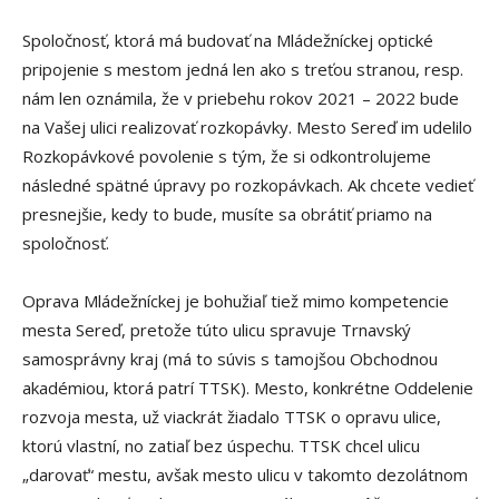
Spoločnosť, ktorá má budovať na Mládežníckej optické
pripojenie s mestom jedná len ako s treťou stranou, resp.
nám len oznámila, že v priebehu rokov 2021 – 2022 bude
na Vašej ulici realizovať rozkopávky. Mesto Sereď im udelilo
Rozkopávkové povolenie s tým, že si odkontrolujeme
následné spätné úpravy po rozkopávkach. Ak chcete vedieť
presnejšie, kedy to bude, musíte sa obrátiť priamo na
spoločnosť.
Oprava Mládežníckej je bohužiaľ tiež mimo kompetencie
mesta Sereď, pretože túto ulicu spravuje Trnavský
samosprávny kraj (má to súvis s tamojšou Obchodnou
akadémiou, ktorá patrí TTSK). Mesto, konkrétne Oddelenie
rozvoja mesta, už viackrát žiadalo TTSK o opravu ulice,
ktorú vlastní, no zatiaľ bez úspechu. TTSK chcel ulicu
„darovať“ mestu, avšak mesto ulicu v takomto dezolátnom