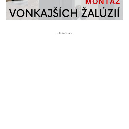
- Inzercia -