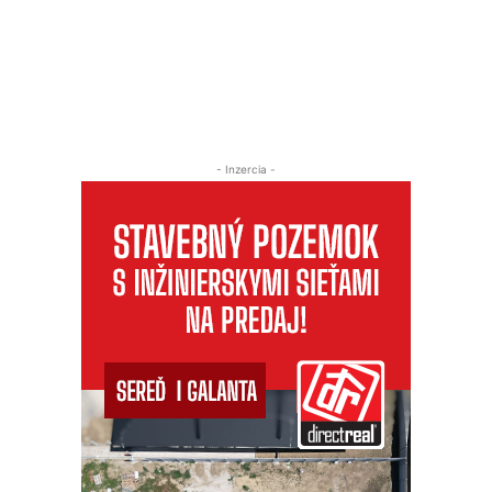
- Inzercia -