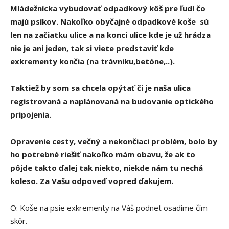
Mládežnícka vybudovať odpadkový kôš pre ľudí čo
majú psíkov. Nakoľko obyčajné odpadkové koše sú
len na začiatku ulice a na konci ulice kde je už hrádza
nie je ani jeden, tak si viete predstaviť kde
exkrementy končia (na trávniku,betóne,..).
Taktiež by som sa chcela opýtať či je naša ulica
registrovaná a naplánovaná na budovanie optického
pripojenia.
Opravenie cesty, večný a nekončiaci problém, bolo by
ho potrebné riešiť nakoľko mám obavu, že ak to
pôjde takto ďalej tak niekto, niekde nám tu nechá
koleso. Za Vašu odpoveď vopred ďakujem.
O: Koše na psie exkrementy na Váš podnet osadíme čím
skôr.