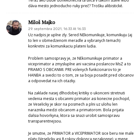
Teraz ako bude donekonečna tá ulica v takom stave lebo
dáva mesto jednoducho ruky preč? Trošku alibistické.
Miloš Majko
29. septembra 2021, 16:33 At 16:33
Uz nadpis je uplne zly. Sered NEkomunikuje, komunikuju (aj
to len v obmedzenom meradle a vybranych temach)
konkretni za komunikaciu plateni ludia.
Problem samospravy je, ze NEkomunikuje primator a
viceprimator a zmysluplne ani vacsina poslancov MsZ a to
PRIAMO S OBCANMI. PRE volenych funkcionarov to je
HANBA a svedci to o tom, ze sa boja posadit pred obcanov
a odpovedat na ich otazky.
Na zaklade nasej dlhodobej kritiky o ukonceni stretnuti
vedenia mesta s obcanmi primator asi konecne pochopil,
ze Veselicky je skor na posmech a plni uz ulohu len
naraznika medzi obcanom a primatorom. Bola prijata
dalsia hovorkyna, ktora sa snazi urobit samospravu
transparentnejsou.
Je smutne, ze PRIMATOR a VICEPRIMATOR sice beru nie male
platy (Veselicky asi 8 rokov dokonca nezakonne), v mene