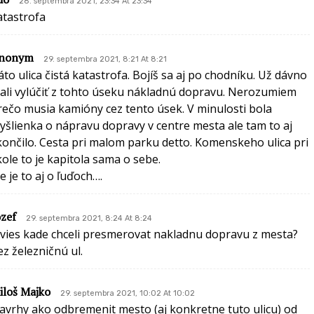
28. septembra 2021, 23:34 At 23:34
atastrofa
nonym
29. septembra 2021, 8:21 At 8:21
áto ulica čistá katastrofa. Bojíš sa aj po chodníku. Už dávno
ali vylúčiť z tohto úseku nákladnú dopravu. Nerozumiem
rečo musia kamióny cez tento úsek. V minulosti bola
yšlienka o nápravu dopravy v centre mesta ale tam to aj
končilo. Cesta pri malom parku detto. Komenskeho ulica pri
kole to je kapitola sama o sebe.
e je to aj o ľuďoch….
ozef
29. septembra 2021, 8:24 At 8:24
 vies kade chceli presmerovat nakladnu dopravu z mesta?
ez železničnú ul.
iloš Majko
29. septembra 2021, 10:02 At 10:02
avrhy ako odbremenit mesto (aj konkretne tuto ulicu) od