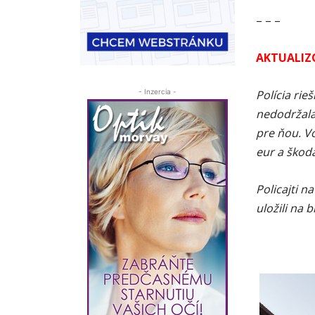
– – –
AKTUALIZ
Polícia ri
- Inzercia -
nedodržala
pre ňou. Vo
eur a škod
Policajti n
uložili na 