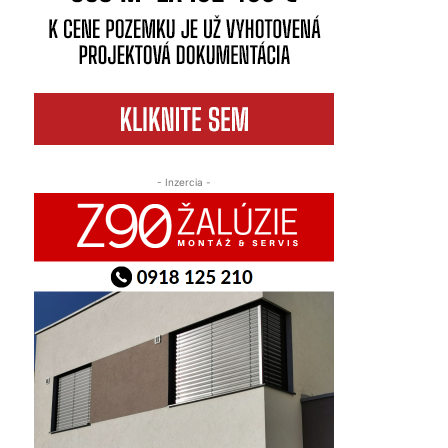
- Inzercia -