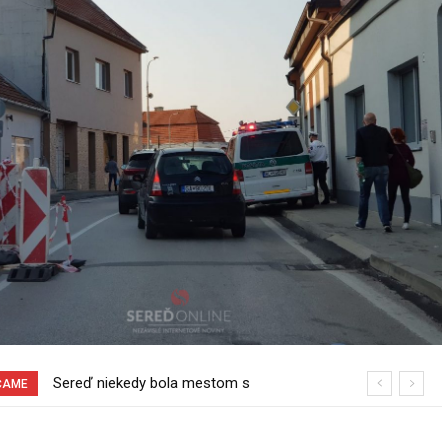
Sereď niekedy bola mestom s
Pri venčení na Jesenského ulici mal
ČAME
výborným napojením na hromadnú
usmrtiť psíka vlčiak, ktorý mal voľne
dopravu – ANKETA
behať