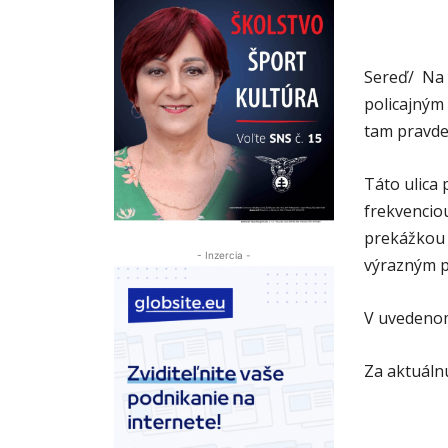
Sereď/ Na u
policajným
tam pravde
Táto ulica 
frekvencio
prekážkou 
- Inzercia -
výrazným 
V uvedenom
Za aktuáln