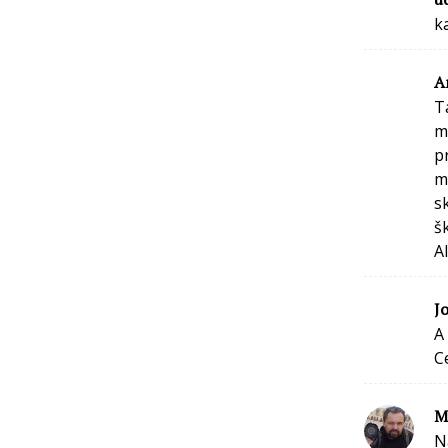
k
A
T
m
p
m
s
š
Al
J
A
C
M
N