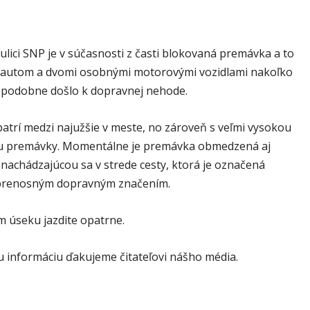
lici SNP je v súčasnosti z časti blokovaná premávka a to
 autom a dvomi osobnými motorovými vozidlami nakoľko
podobne došlo k dopravnej nehode.
patrí medzi najužšie v meste, no zároveň s veľmi vysokou
u premávky. Momentálne je premávka obmedzená aj
nachádzajúcou sa v strede cesty, ktorá je označená
prenosným dopravným značením.
 úseku jazdite opatrne.
u informáciu ďakujeme čitateľovi nášho média.