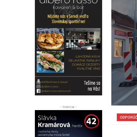
- Inzercia -
ODPORÚ