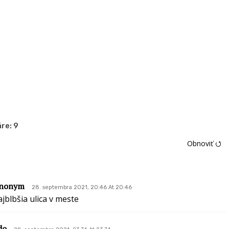
re:
9
Obnoviť ⭯
nonym
28. septembra 2021, 20:46 At 20:46
ajblbšia ulica v meste
do