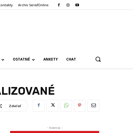
Kontakty
Archív SereďOnline
OSTATNÉ
ANKETY
CHAT
UALIZOVANÉ
Zdieľať
- Inzercia -