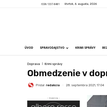
ISSN 1337-8481
štvrtok, 6. augusta, 2026
ÚVOD
SPRAVODAJSTVO
KRIMI SPRÁVY
BE
Doprava
Krimi správy
Obmedzenie v dop
Pridal
redakcia
28. septembra 2021, 17:04
- Inzercia -