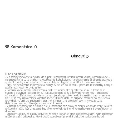
Komentáre:
0
Obnoviť ⭯
UPOZORNENIE:
- Zo strany vydavateľa novín ide o pokus zachovať určitú formu voľnej komunikácie –
nezneužívajte túto snahu na osočovanie kohokoľvek, na ohováranie či šírenie údajov a
správ, ktoré by mohli byť v rozpore s platnou legislatívou SR a EÚ alebo etikou.
- Nešírte neoverené informácie a hoaxy. Šírte len to, k čomu poznáte relevantný zdroj a
podľa možnosti ho uvádzajte.
- Komunikácia medzi užívateľmi a diskutujúcimi ako aj ostatná komunikácia sa v
súlade s právnym poriadkom SR ukladá do databázy a to vrátane loginov - prístupov
užívateľov . Databáza providera poskytujúceho pripojenie do internetu zaznamenáva
tiež IP adresy užívateľov a ostatné identifikačné dáta. V prípade závažného porušenia
pravidiel, napríklad páchaním trestnej činnosti, je provider povinný vydať túto
databázu orgánom činným v trestnom konaní.
- Vkladať príspevky do diskusie nie je povolené cez proxy servery a anonymizéry. Takéto
príspevky môžu byť zmazané bez akéhokoľvek ďalšieho komentovania a zverejňovania
dôvodov.
- Upozorňujeme, že každý užívateľ za svoje konanie plne zodpovedá sám. Administrátor
môže zmazať príspevky, ktoré budú porušovať pravidlá diskusie, prípadne budú