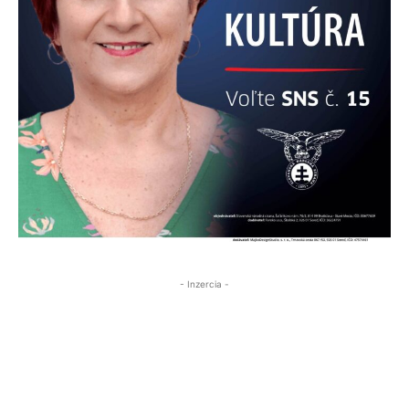
- Inzercia -