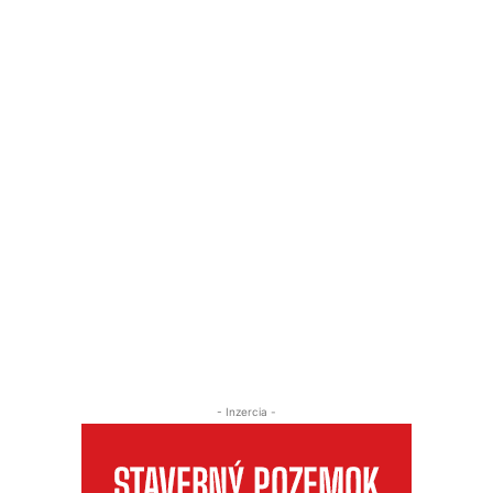
- Inzercia -