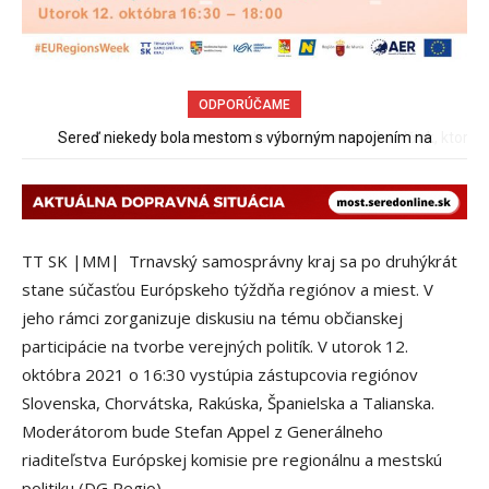
ODPORÚČAME
Pri venčení na Jesenského ulici mal usmrtiť psíka vlčiak, ktorý
mal voľne behať
TT SK |MM| Trnavský samosprávny kraj sa po druhýkrát
stane súčasťou Európskeho týždňa regiónov a miest. V
jeho rámci zorganizuje diskusiu na tému občianskej
participácie na tvorbe verejných politík. V utorok 12.
októbra 2021 o 16:30 vystúpia zástupcovia regiónov
Slovenska, Chorvátska, Rakúska, Španielska a Talianska.
Moderátorom bude Stefan Appel z Generálneho
riaditeľstva Európskej komisie pre regionálnu a mestskú
politiku (DG Regio).