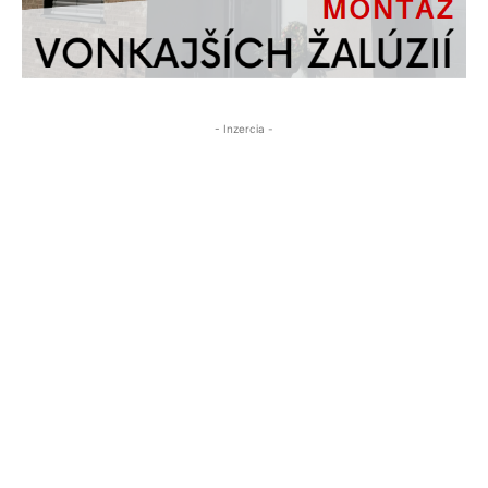
- Inzercia -