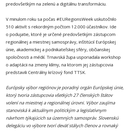
predovšetkým na zelenú a digitálnu transformáciu.
V minulom roku sa počas #EURegionsWeek uskutočnilo
510 aktivít s rekordným počtom 12.000 účastníkov. Ide
o podujatie, ktoré je určené predovšetkým zástupcom
regionálnej a miestnej samosprávy, inštitúcií Európskej
únie, akademickej a podnikateľskej sféry, občianskej
spoločnosti a médií. Trnavská župa usporiadala workshop
o adaptácii na zmeny klímy, na ktorom jej zástupcovia
predstavili Centrálny krízový fond TTSK.
Európsky výbor regiónov je poradný orgán Európskej únie,
ktorý tvoria zástupcovia všetkých 27 členských štátov
volení na miestnej a regionálnej úrovni. Výbor zaujíma
stanoviská k aktuálnym politickým a legislatívnym
návrhom týkajúcich sa územných samospráv. Slovenskú
delegáciu vo výbore tvorí deväť stálych členov a rovnaký