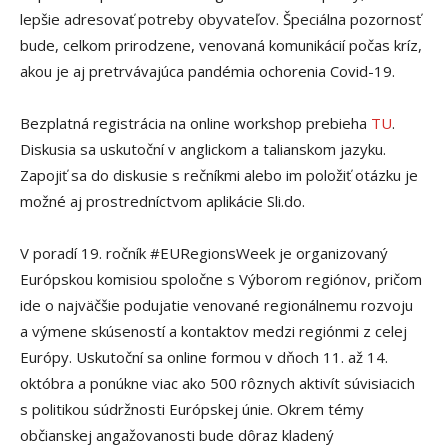
lepšie adresovať potreby obyvateľov. Špeciálna pozornosť
bude, celkom prirodzene, venovaná komunikácií počas kríz,
akou je aj pretrvávajúca pandémia ochorenia Covid-19.
Bezplatná registrácia na online workshop prebieha
TU
.
Diskusia sa uskutoční v anglickom a talianskom jazyku.
Zapojiť sa do diskusie s rečníkmi alebo im položiť otázku je
možné aj prostredníctvom aplikácie Sli.do.
V poradí 19. ročník #EURegionsWeek je organizovaný
Európskou komisiou spoločne s Výborom regiónov, pričom
ide o najväčšie podujatie venované regionálnemu rozvoju
a výmene skúseností a kontaktov medzi regiónmi z celej
Európy. Uskutoční sa online formou v dňoch 11. až 14.
októbra a ponúkne viac ako 500 rôznych aktivít súvisiacich
s politikou súdržnosti Európskej únie. Okrem témy
občianskej angažovanosti bude dôraz kladený