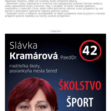
obsahovať reklamu, alebo ich súčasťou budú reklamné odkazy.
- Akékoľvek útoky, osočovanie a invektívy voči podpísaným autorom článkov redakcii,
alebo vydavateľovi budú zmazané, resp. v prípade, že budú zakladať podstatu
niektorého z trestných činov, alebo iného porušenia zákona, autor príspevku by mal
počítať s možnosťou zjednania nápravy právnou cestou.
- Vydavateľ novín a redakcia nezodpovedá za obsah príspevkov diskutujúcich a nenesie
prípadné právne následky za názory autorov príspevkov.
- Inzercia -