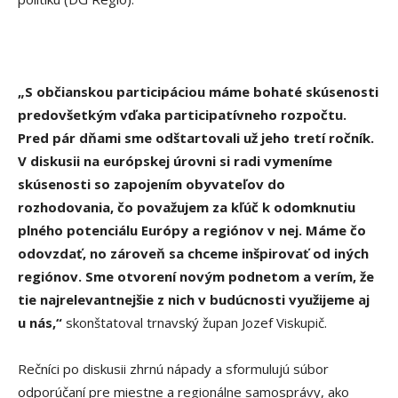
„S občianskou participáciou máme bohaté skúsenosti
predovšetkým vďaka participatívneho rozpočtu.
Pred pár dňami sme odštartovali už jeho tretí ročník.
V diskusii na európskej úrovni si radi vymeníme
skúsenosti so zapojením obyvateľov do
rozhodovania, čo považujem za kľúč k odomknutiu
plného potenciálu Európy a regiónov v nej. Máme čo
odovzdať, no zároveň sa chceme inšpirovať od iných
regiónov. Sme otvorení novým podnetom a verím, že
tie najrelevantnejšie z nich v budúcnosti využijeme aj
u nás,“
skonštatoval trnavský župan Jozef Viskupič.
Rečníci po diskusii zhrnú nápady a sformulujú súbor
odporúčaní pre miestne a regionálne samosprávy, ako