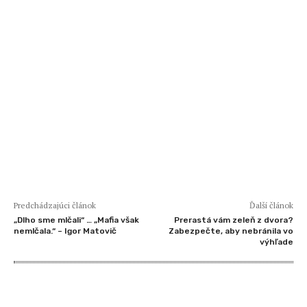
Predchádzajúci článok
Ďalší článok
„Dlho sme mlčali“ … „Mafia však
Prerastá vám zeleň z dvora?
nemlčala.“ – Igor Matovič
Zabezpečte, aby nebránila vo
výhľade