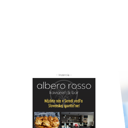
- Inzercia -