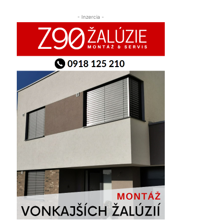
- Inzercia -