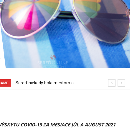
Sereď niekedy bola mestom s
Pri venčení na Jesenského ulici mal
ČAME
výborným napojením na hromadnú
usmrtiť psíka vlčiak, ktorý mal voľne
dopravu – ANKETA
behať
ÝSKYTU COVID-19 ZA MESIACE JÚL A AUGUST 2021