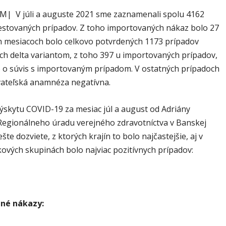
| V júli a auguste 2021 sme zaznamenali spolu 4162
testovaných prípadov. Z toho importovaných nákaz bolo 27
ch mesiacoch bolo celkovo potvrdených 1173 prípadov
h delta variantom, z toho 397 u importovaných prípadov,
lo o súvis s importovaným prípadom. V ostatných prípadoch
vateľská anamnéza negatívna.
výskytu COVID-19 za mesiac júl a august od Adriány
 Regionálneho úradu verejného zdravotníctva v Banskej
ešte dozviete, z ktorých krajín to bolo najčastejšie, aj v
kových skupinách bolo najviac pozitívnych prípadov:
né nákazy: