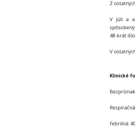
Z ostatných
V júli a 
spôsobenýc
48-krát iš
V ostatnýc
Klinické f
Bezpríznak
Respiračná:
Febrilná: 4