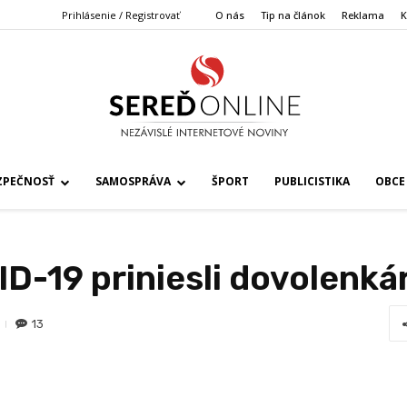
Prihlásenie / Registrovať
O nás
Tip na článok
Reklama
K
ZPEČNOSŤ
SAMOSPRÁVA
ŠPORT
PUBLICISTIKA
OBCE
D-19 priniesli dovolenká
13