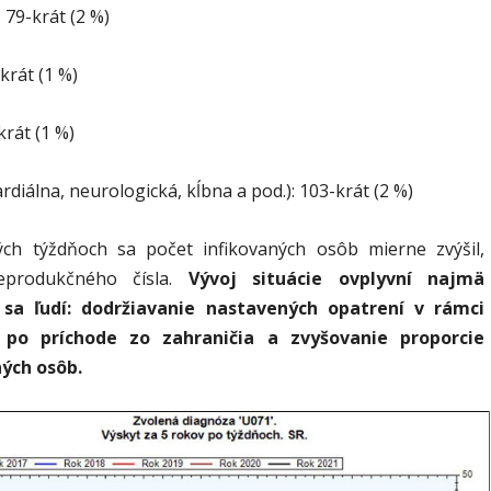
 79-krát (2 %)
krát (1 %)
krát (1 %)
rdiálna, neurologická, kĺbna a pod.): 103-krát (2 %)
ch týždňoch sa počet infikovaných osôb mierne zvýšil,
eprodukčného čísla.
Vývoj situácie ovplyvní najmä
 sa ľudí: dodržiavanie nastavených opatrení v rámci
 po príchode zo zahraničia a zvyšovanie proporcie
ých osôb.