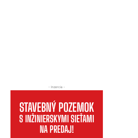
- Inzercia -