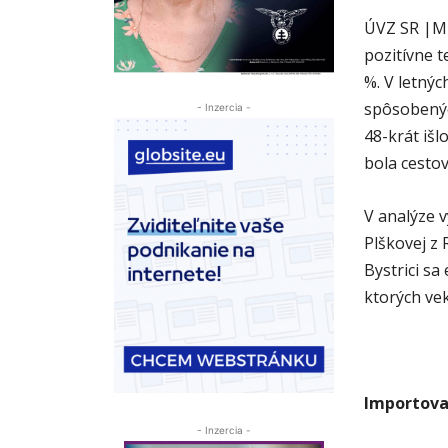
ÚVZ SR |MM
pozitívne 
%. V letný
spôsobenýc
- Inzercia -
48-krát iš
bola cesto
V analýze 
Plškovej z
Bystrici sa 
ktorých ve
Importova
- Inzercia -