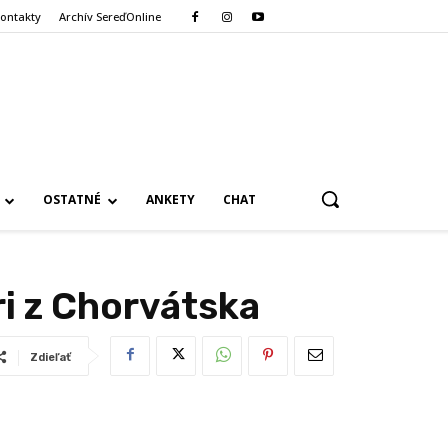
ontakty
Archív SereďOnline
OSTATNÉ
ANKETY
CHAT
ri z Chorvátska
Zdieľať