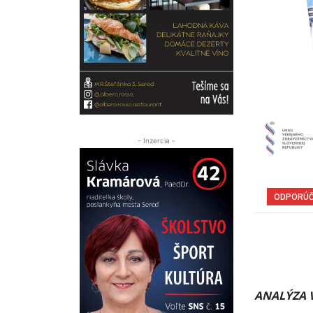
- Inzercia -
ODPORÚ
ANALÝZA V