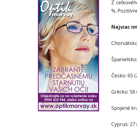
Z celkovéh
%. Pozitívn
Najviac im
Chorvátsko:
Španielsko:
Česko: 65 (
Grécko: 56 
Spojené krá
Cyprus: 27 