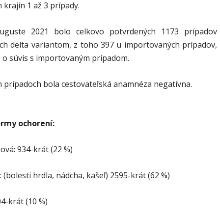
 krajín 1 až 3 prípady.
auguste 2021 bolo celkovo potvrdených 1173 prípadov
h delta variantom, z toho 397 u importovaných prípadov,
lo o súvis s importovaným prípadom.
h prípadoch bola cestovateľská anamnéza negatívna.
ormy ochorení:
ová: 934-krát (22 %)
 (bolesti hrdla, nádcha, kašeľ) 2595-krát (62 %)
04-krát (10 %)