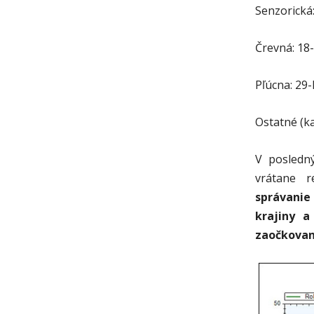
Senzorická:
Črevná: 18-
Pľúcna: 29-
Ostatné (ka
V posledný
vrátane r
správanie
krajiny a
zaočkovan