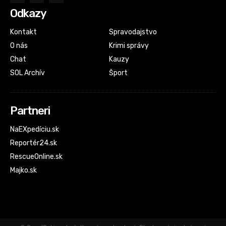
Odkazy
Kontakt
Spravodajstvo
O nás
Krimi správy
Chat
Kauzy
SOL Archív
Šport
Partneri
NaEXpedíciu.sk
Reportér24.sk
RescueOnline.sk
Majko.sk