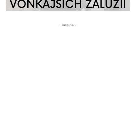
- Inzercia -