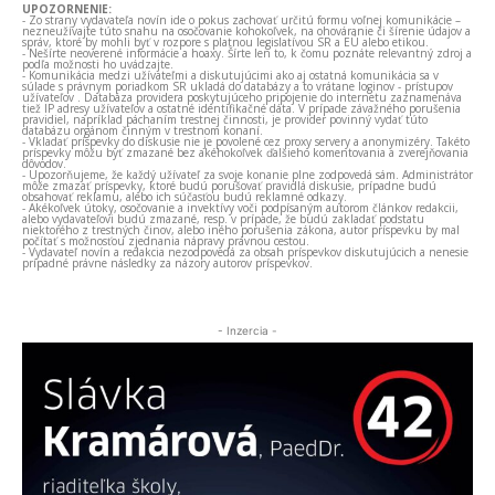
UPOZORNENIE:
- Zo strany vydavateľa novín ide o pokus zachovať určitú formu voľnej komunikácie –
nezneužívajte túto snahu na osočovanie kohokoľvek, na ohováranie či šírenie údajov a
správ, ktoré by mohli byť v rozpore s platnou legislatívou SR a EÚ alebo etikou.
- Nešírte neoverené informácie a hoaxy. Šírte len to, k čomu poznáte relevantný zdroj a
podľa možnosti ho uvádzajte.
- Komunikácia medzi užívateľmi a diskutujúcimi ako aj ostatná komunikácia sa v
súlade s právnym poriadkom SR ukladá do databázy a to vrátane loginov - prístupov
užívateľov . Databáza providera poskytujúceho pripojenie do internetu zaznamenáva
tiež IP adresy užívateľov a ostatné identifikačné dáta. V prípade závažného porušenia
pravidiel, napríklad páchaním trestnej činnosti, je provider povinný vydať túto
databázu orgánom činným v trestnom konaní.
- Vkladať príspevky do diskusie nie je povolené cez proxy servery a anonymizéry. Takéto
príspevky môžu byť zmazané bez akéhokoľvek ďalšieho komentovania a zverejňovania
dôvodov.
- Upozorňujeme, že každý užívateľ za svoje konanie plne zodpovedá sám. Administrátor
môže zmazať príspevky, ktoré budú porušovať pravidlá diskusie, prípadne budú
obsahovať reklamu, alebo ich súčasťou budú reklamné odkazy.
- Akékoľvek útoky, osočovanie a invektívy voči podpísaným autorom článkov redakcii,
alebo vydavateľovi budú zmazané, resp. v prípade, že budú zakladať podstatu
niektorého z trestných činov, alebo iného porušenia zákona, autor príspevku by mal
počítať s možnosťou zjednania nápravy právnou cestou.
- Vydavateľ novín a redakcia nezodpovedá za obsah príspevkov diskutujúcich a nenesie
prípadné právne následky za názory autorov príspevkov.
- Inzercia -