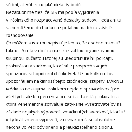
súdmi, ak vôbec nejaké niekedy budú.
Nezabudnime tiež, že SIS má podľa vyjadrenia
V.Pčolinského rozpracované desiatky sudcov. Teda ani tu
sa nemôžeme do budúcna spoľahnúť na ich nezávislé
rozhodovanie.
Čo môžem s istotou napísať je len to, že osobne mám už
takmer 6 rokov do činenia s rozsiahlou organizovanou
skupinou, súčasťou ktorej sú „nedotknuteľní“ policajti,
prokurátori a sudcovia, ktorí sú v prospech svojich
sponzorov schopní urobiť čokoľvek. Už niekoľko rokov
upozorňujem na činnosť tejto zločineckej skupiny. MÁRNE!
Média to nezaujíma. Politikom nejde o spravodlivosť pre
všetkých, ale len percentá pre seba. Tá istá prokuratúra,
ktorá vehementne schvaľuje zatýkanie vyšetrovateľov na
základe nejakých výpovedí „zmačknutých svedkov“, ktorí už
x-tý krát zmenili výpoveď, v rovnakom čase absolútne
nekoná vo veci očividného a preukázateľného zločinu.