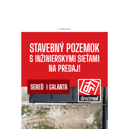
- Inzercia -