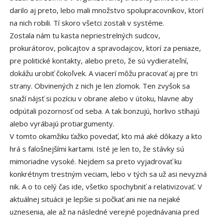
darilo aj preto, lebo mali množstvo spolupracovníkov, ktorí
na nich robili. Tí skoro všetci zostali v systéme.
Zostala nám tu kasta nepriestrelných sudcov,
prokurátorov, policajtov a spravodajcov, ktorí za peniaze,
pre politické kontakty, alebo preto, že sú vydierateľní,
dokážu urobiť čokoľvek. A viacerí môžu pracovať aj pre tri
strany. Obvinených z nich je len zlomok. Ten zvyšok sa
snaží nájsť si pozíciu v obrane alebo v útoku, hlavne aby
odpútali pozornosť od seba. A tak bonzujú, horlivo stíhajú
alebo vyrábajú protiargumenty.
V tomto okamžiku ťažko povedať, kto má aké dôkazy a kto
hrá s falošnejšími kartami. Isté je len to, že stávky sú
mimoriadne vysoké. Nejdem sa preto vyjadrovať ku
konkrétnym trestným veciam, lebo v tých sa už asi nevyzná
nik. A o to celý čas ide, všetko spochybniť a relativizovať. V
aktuálnej situácii je lepšie si počkať ani nie na nejaké
uznesenia, ale až na následné verejné pojednávania pred