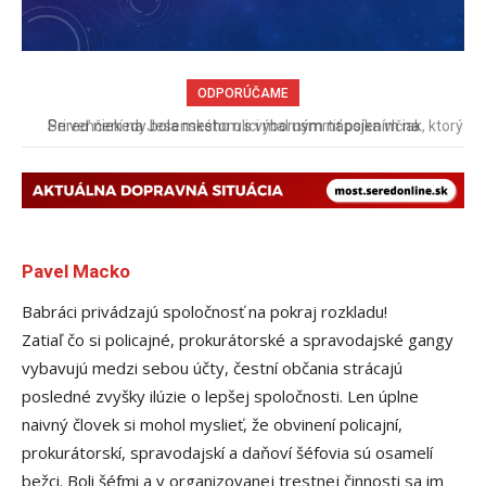
ODPORÚČAME
Pri venčení na Jesenského ulici mal usmrtiť psíka vlčiak, ktorý
mal voľne behať
Pavel Macko
Babráci privádzajú spoločnosť na pokraj rozkladu!
Zatiaľ čo si policajné, prokurátorské a spravodajské gangy
vybavujú medzi sebou účty, čestní občania strácajú
posledné zvyšky ilúzie o lepšej spoločnosti. Len úplne
naivný človek si mohol myslieť, že obvinení policajní,
prokurátorskí, spravodajskí a daňoví šéfovia sú osamelí
bežci. Boli šéfmi a v organizovanej trestnej činnosti sa im