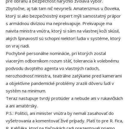
pre obranu a bezpečnosť narýchlo zvoláva výbor.
Zbytočne, aj tak tam nič nevyrieši. Amaterizmus u človeka,
ktorý si ako bezpečnostný expert mýli samostatný prápor
s armádnou divíziou ma neprekvapuje. Prekvapuje ma
naivita ministra vnútra, ktorý si sám na vlastnej koži skúsil,
akých špinavostí sú schopní niektorí ľudia v systéme, ktorý
on vraj riadi.
Pochybné personálne nominácie, pri ktorých zostal
viacerým odborníkom rozum stáť, tolerancia k volebnému
podvodu dvojitého agenta vo vlastných radoch,
nerozhodnosť ministra, teatrálne zatýkanie pred kamerami
a objektívne pandemické problémy zrazili dôveru ľudí v
systém na minimum.
Teraz nastupuje tvrdý protiúder a nebude ani v rukavičkách
a ani amatérsky.
P.S.: Politici, ani minister vnútra by nemali zasahovať do
vyšetrovania a komentovať živé prípady. Platí to pre R. Fica,
R. Kaliňáka, ktorí na tlačovkách radi prezentovali priamo