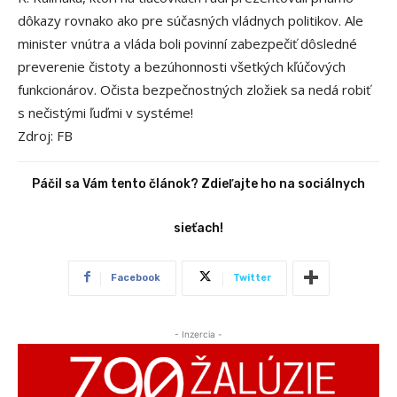
dôkazy rovnako ako pre súčasných vládnych politikov. Ale
minister vnútra a vláda boli povinní zabezpečiť dôsledné
preverenie čistoty a bezúhonnosti všetkých kľúčových
funkcionárov. Očista bezpečnostných zložiek sa nedá robiť
s nečistými ľuďmi v systéme!
Zdroj: FB
Páčil sa Vám tento článok? Zdieľajte ho na sociálnych
sieťach!
Facebook
Twitter
- Inzercia -