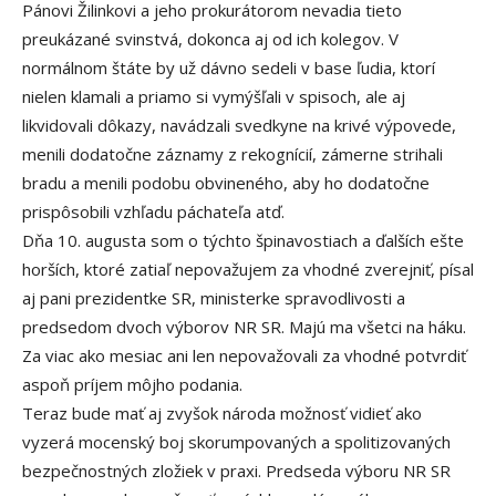
Pánovi Žilinkovi a jeho prokurátorom nevadia tieto
preukázané svinstvá, dokonca aj od ich kolegov. V
normálnom štáte by už dávno sedeli v base ľudia, ktorí
nielen klamali a priamo si vymýšľali v spisoch, ale aj
likvidovali dôkazy, navádzali svedkyne na krivé výpovede,
menili dodatočne záznamy z rekognícií, zámerne strihali
bradu a menili podobu obvineného, aby ho dodatočne
prispôsobili vzhľadu páchateľa atď.
Dňa 10. augusta som o týchto špinavostiach a ďalších ešte
horších, ktoré zatiaľ nepovažujem za vhodné zverejniť, písal
aj pani prezidentke SR, ministerke spravodlivosti a
predsedom dvoch výborov NR SR. Majú ma všetci na háku.
Za viac ako mesiac ani len nepovažovali za vhodné potvrdiť
aspoň príjem môjho podania.
Teraz bude mať aj zvyšok národa možnosť vidieť ako
vyzerá mocenský boj skorumpovaných a spolitizovaných
bezpečnostných zložiek v praxi. Predseda výboru NR SR